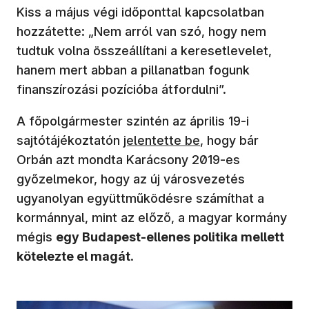
Kiss a május végi időponttal kapcsolatban
hozzátette: „Nem arról van szó, hogy nem
tudtuk volna összeállítani a keresetlevelet,
hanem mert abban a pillanatban fogunk
finanszírozási pozícióba átfordulni”.
A főpolgármester szintén az április 19-i
(új ablakban nyílik meg)
sajtótájékoztatón
jelentette be
, hogy bár
Orbán azt mondta Karácsony 2019-es
győzelmekor, hogy az új városvezetés
ugyanolyan együttműködésre számíthat a
kormánnyal, mint az előző, a magyar kormány
mégis
egy Budapest-ellenes politika mellett
kötelezte el magát
.