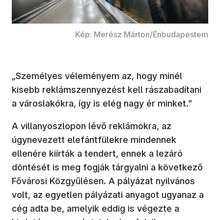
Kép: Merész Márton/Énbudapestem
„Személyes véleményem az, hogy minél
kisebb reklámszennyezést kell rászabadítani
a városlakókra, így is elég nagy ér minket.”
A villanyoszlopon lévő reklámokra, az
úgynevezett elefántfülekre mindennek
ellenére kiírták a tendert, ennek a lezáró
döntését is meg fogják tárgyalni a következő
Fővárosi Közgyűlésen. A pályázat nyilvános
volt, az egyetlen pályázati anyagot ugyanaz a
cég adta be, amelyik eddig is végezte a