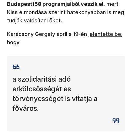
Budapest150 programjaiból veszik el
, mert
Kiss elmondása szerint hatékonyabban is meg
tudják valósítani őket.
(új ablakban nyíl
Karácsony Gergely április 19-én
jelentette be
,
hogy
a szolidaritási adó
erkölcsösségét és
törvényességét is vitatja a
főváros.