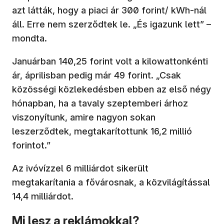
azt látták, hogy a piaci ár 300 forint/ kWh-nál
áll. Erre nem szerződtek le. „És igazunk lett” –
mondta.
Januárban 140,25 forint volt a kilowattonkénti
ár, áprilisban pedig már 49 forint. „Csak
közösségi közlekedésben ebben az első négy
hónapban, ha a tavaly szeptemberi árhoz
viszonyítunk, amire nagyon sokan
leszerződtek, megtakarítottunk 16,2 millió
forintot.”
Az ivóvízzel 6 milliárdot sikerült
megtakarítania a fővárosnak, a közvilágítással
14,4 milliárdot.
Mi lesz a reklámokkal?