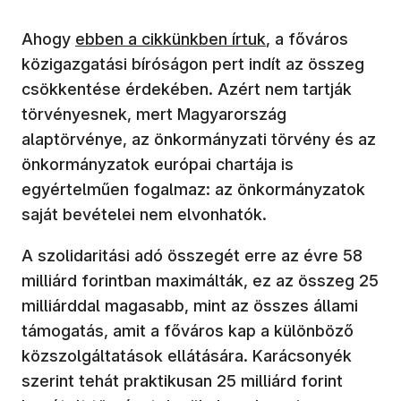
(új ablakban nyílik meg)
Ahogy
ebben a cikkünkben írtuk
, a főváros
közigazgatási bíróságon pert indít az összeg
csökkentése érdekében. Azért nem tartják
törvényesnek, mert Magyarország
alaptörvénye, az önkormányzati törvény és az
önkormányzatok európai chartája is
egyértelműen fogalmaz: az önkormányzatok
saját bevételei nem elvonhatók.
A szolidaritási adó összegét erre az évre 58
milliárd forintban maximálták, ez az összeg 25
milliárddal magasabb, mint az összes állami
támogatás, amit a főváros kap a különböző
közszolgáltatások ellátására. Karácsonyék
szerint tehát praktikusan 25 milliárd forint