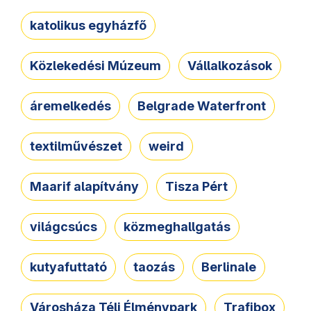
katolikus egyházfő
Közlekedési Múzeum
Vállalkozások
áremelkedés
Belgrade Waterfront
textilművészet
weird
Maarif alapítvány
Tisza Pért
világcsúcs
közmeghallgatás
kutyafuttató
taozás
Berlinale
Városháza Téli Élménypark
Trafibox