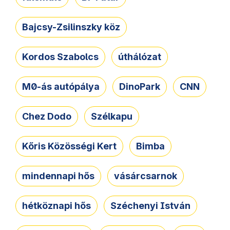
Bajcsy-Zsilinszky köz
Kordos Szabolcs
úthálózat
M0-ás autópálya
DinoPark
CNN
Chez Dodo
Szélkapu
Kőris Közösségi Kert
Bimba
mindennapi hős
vásárcsarnok
hétköznapi hős
Széchenyi István