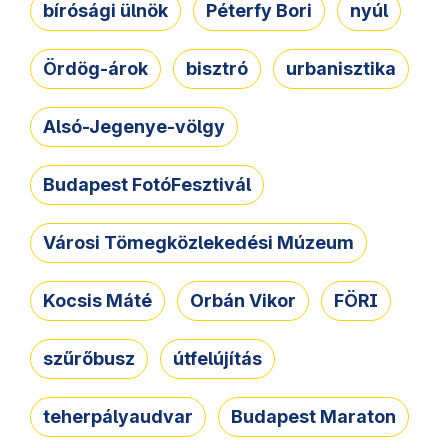
bírósági ülnök
Péterfy Bori
nyúl
Ördög-árok
bisztró
urbanisztika
Alsó-Jegenye-völgy
Budapest FotóFesztivál
Városi Tömegközlekedési Múzeum
Kocsis Máté
Orbán Vikor
FÖRI
szűrőbusz
útfelújítás
teherpályaudvar
Budapest Maraton