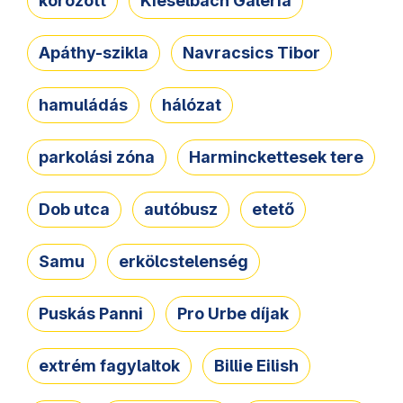
körözött
Kieselbach Galéria
Apáthy-szikla
Navracsics Tibor
hamuládás
hálózat
parkolási zóna
Harminckettesek tere
Dob utca
autóbusz
etető
Samu
erkölcstelenség
Puskás Panni
Pro Urbe díjak
extrém fagylaltok
Billie Eilish