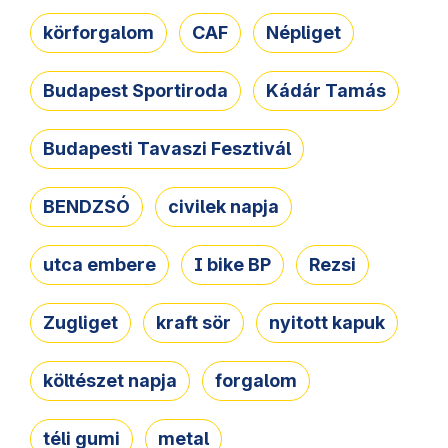
körforgalom
CAF
Népliget
Budapest Sportiroda
Kádár Tamás
Budapesti Tavaszi Fesztivál
BENDZSÓ
civilek napja
utca embere
I bike BP
Rezsi
Zugliget
kraft sör
nyitott kapuk
költészet napja
forgalom
téli gumi
metal