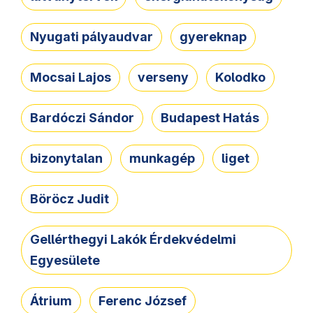
Nyugati pályaudvar
gyereknap
Mocsai Lajos
verseny
Kolodko
Bardóczi Sándor
Budapest Hatás
bizonytalan
munkagép
liget
Böröcz Judit
Gellérthegyi Lakók Érdekvédelmi
Egyesülete
Átrium
Ferenc József