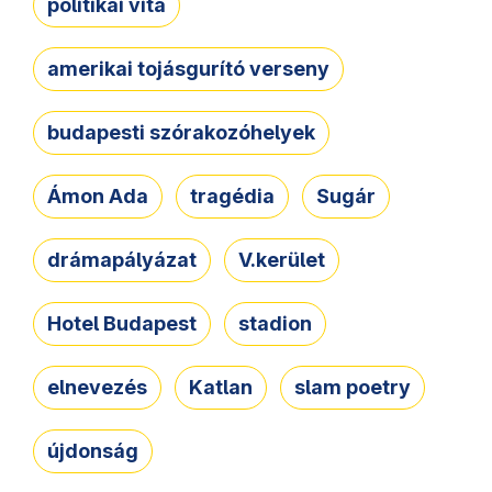
politikai vita
amerikai tojásgurító verseny
budapesti szórakozóhelyek
Ámon Ada
tragédia
Sugár
drámapályázat
V.kerület
Hotel Budapest
stadion
elnevezés
Katlan
slam poetry
újdonság