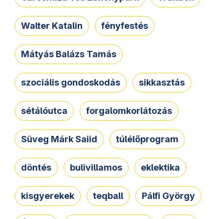
Walter Katalin
fényfestés
Mátyás Balázs Tamás
szociális gondoskodás
sikkasztás
sétálóutca
forgalomkorlátozás
Süveg Márk Saiid
túlélőprogram
döntés
bulivillamos
eklektika
kisgyerekek
teqball
Pálfi György