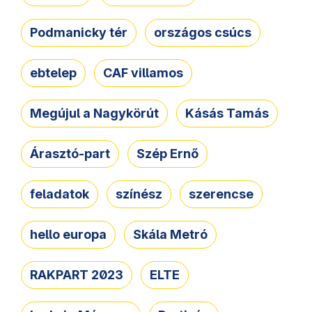
Podmanicky tér
országos csúcs
ebtelep
CAF villamos
Megújul a Nagykörút
Kásás Tamás
Árasztó-part
Szép Ernő
feladatok
színész
szerencse
hello europa
Skála Metró
RAKPART 2023
ELTE