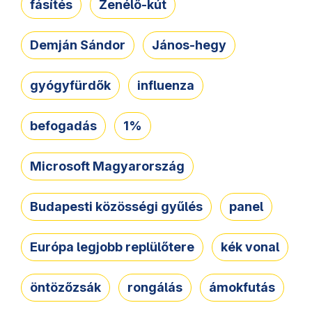
fásítés
Zenélő-kút
Demján Sándor
János-hegy
gyógyfürdők
influenza
befogadás
1%
Microsoft Magyarország
Budapesti közösségi gyűlés
panel
Európa legjobb replülőtere
kék vonal
öntözőzsák
rongálás
ámokfutás