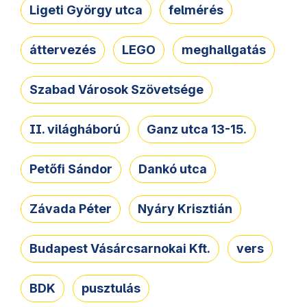
Ligeti György utca
felmérés
áttervezés
LEGO
meghallgatás
Szabad Városok Szövetsége
II. világháború
Ganz utca 13-15.
Petőfi Sándor
Dankó utca
Závada Péter
Nyáry Krisztián
Budapest Vásárcsarnokai Kft.
vers
BDK
pusztulás