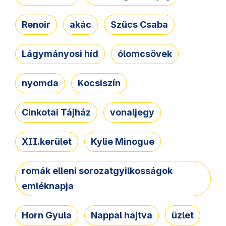
Renoir
akác
Szűcs Csaba
Lágymányosi híd
ólomcsövek
nyomda
Kocsiszín
Cinkotai Tájház
vonaljegy
XII.kerület
Kylie Minogue
romák elleni sorozatgyilkosságok
emléknapja
Horn Gyula
Nappal hajtva
üzlet