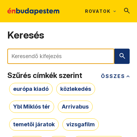
ROVATOK
Keresés
Keresés
Szűrés címkék szerint
ÖSSZES
európa kiadó
közlekedés
Ybl Miklós tér
Arrivabus
temetői járatok
vizsgafilm