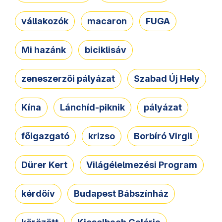
vállakozók
macaron
FUGA
Mi hazánk
biciklisáv
zeneszerzői pályázat
Szabad Új Hely
Kína
Lánchíd-piknik
pályázat
főigazgató
krizso
Borbíró Virgil
Dürer Kert
Világélelmezési Program
kérdőív
Budapest Bábszínház