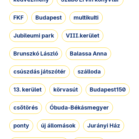
FKF
Budapest
multikulti
Jubileumi park
VIII.kerület
Brunszkó László
Balassa Anna
csúszdás játszótér
szálloda
13. kerület
körvasút
Budapest150
csőtörés
Óbuda-Békásmegyer
ponty
új állomások
Jurányi Ház