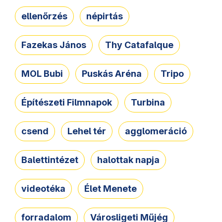
ellenőrzés
népirtás
Fazekas János
Thy Catafalque
MOL Bubi
Puskás Aréna
Tripo
Építészeti Filmnapok
Turbina
csend
Lehel tér
agglomeráció
Balettintézet
halottak napja
videotéka
Élet Menete
forradalom
Városligeti Műjég