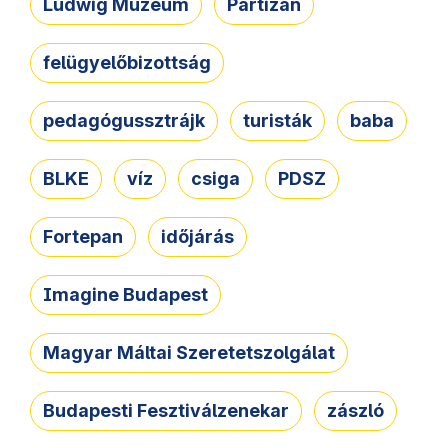
Ludwig Múzeum
Partizán
felügyelőbizottság
pedagógussztrájk
turisták
baba
BLKE
víz
csiga
PDSZ
Fortepan
időjárás
Imagine Budapest
Magyar Máltai Szeretetszolgálat
Budapesti Fesztiválzenekar
zászló