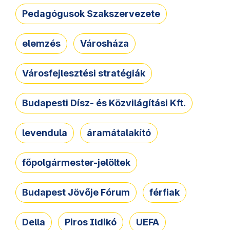
Pedagógusok Szakszervezete
elemzés
Városháza
Városfejlesztési stratégiák
Budapesti Dísz- és Közvilágítási Kft.
levendula
áramátalakító
főpolgármester-jelöltek
Budapest Jövője Fórum
férfiak
Della
Piros Ildikó
UEFA