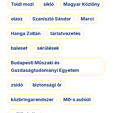
Toldi mozi
sikló
Magyar Közlöny
olasz
Szaniszló Sándor
Marci
Hanga Zoltán
tárlatvezetés
baleset
sérülések
Budapesti Műszaki és
Gazdaságtudományi Egyetem
zsidó
biztonsági őr
közbringarendszer
M0-s autóút