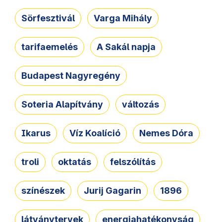
Sörfesztivál
Varga Mihály
tarifaemelés
A Sakál napja
Budapest Nagyregény
Soteria Alapítvány
változás
Ikarus
Víz Koalíció
Nemes Dóra
troli
oktatás
felszólítás
színészek
Jurij Gagarin
1896
látványtervek
energiahatékonyság