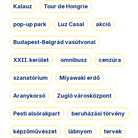
Kalauz
Tour de Hongrie
pop-up park
Luz Casal
akció
Budapest-Belgrád vasútvonal
XXII. kerület
omnibusz
cenzúra
szanatórium
Miyawaki erdő
Aranykorsó
Zugló városközpont
Pesti alsórakpart
beruházási törvény
képzőművészet
lábnyom
tervek