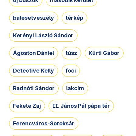
új buszok
második kerület
balesetveszély
térkép
Kerényi László Sándor
Ágoston Dániel
túsz
Kürti Gábor
Detective Kelly
foci
Radnóti Sándor
lakcím
Fekete Zaj
II. János Pál pápa tér
Ferencváros-Soroksár