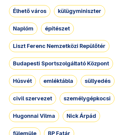
Élhető város
külügyminiszter
Naplóm
építészet
Liszt Ferenc Nemzetközi Repülőtér
Budapesti Sportszolgáltató Központ
Húsvét
emléktábla
süllyedés
civil szervezet
személygépkocsi
Hugonnai Vilma
Nick Árpád
fülemüle
BP Fatár