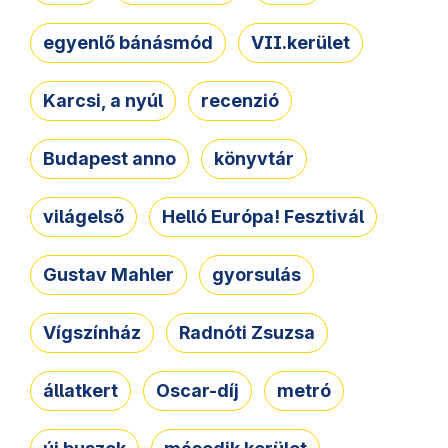
egyenlő bánásmód
VII.kerület
Karcsi, a nyúl
recenzió
Budapest anno
könyvtár
világelső
Helló Európa! Fesztivál
Gustav Mahler
gyorsulás
Vígszínház
Radnóti Zsuzsa
állatkert
Oscar-díj
metró