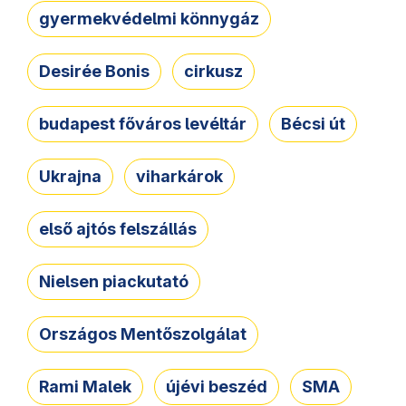
gyermekvédelmi könnygáz
Desirée Bonis
cirkusz
budapest főváros levéltár
Bécsi út
Ukrajna
viharkárok
első ajtós felszállás
Nielsen piackutató
Országos Mentőszolgálat
Rami Malek
újévi beszéd
SMA