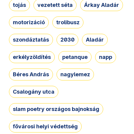
tojás
vezetett séta
Árkay Aladár
motorizáció
trolibusz
szondáztatás
2030
Aladár
erkélyzöldítés
petanque
napp
Béres András
nagylemez
Csalogány utca
slam poetry országos bajnokság
fővárosi helyi védettség