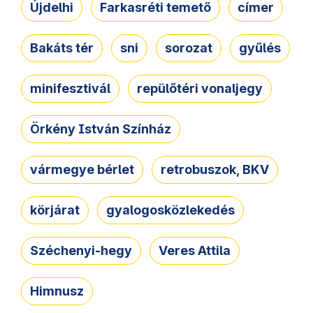
Újdelhi
Farkasréti temető
címer
Bakáts tér
sni
sorozat
gyűlés
minifesztivál
repülőtéri vonaljegy
Örkény István Színház
vármegye bérlet
retrobuszok, BKV
körjárat
gyalogosközlekedés
Széchenyi-hegy
Veres Attila
Himnusz