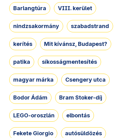
Barlangtúra
VIII. kerület
nindzsakormány
szabadstrand
kerítés
Mit kívánsz, Budapest?
patika
síkosságmentesítés
magyar márka
Csengery utca
Bodor Ádám
Bram Stoker-díj
LEGO-oroszlán
elbontás
Fekete Giorgio
autósüldözés