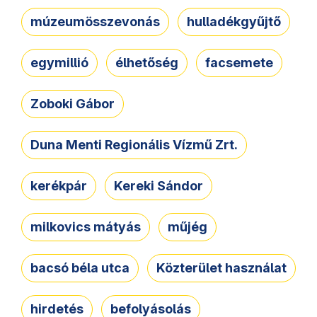
múzeumösszevonás
hulladékgyűjtő
egymillió
élhetőség
facsemete
Zoboki Gábor
Duna Menti Regionális Vízmű Zrt.
kerékpár
Kereki Sándor
milkovics mátyás
műjég
bacsó béla utca
Közterület használat
hirdetés
befolyásolás