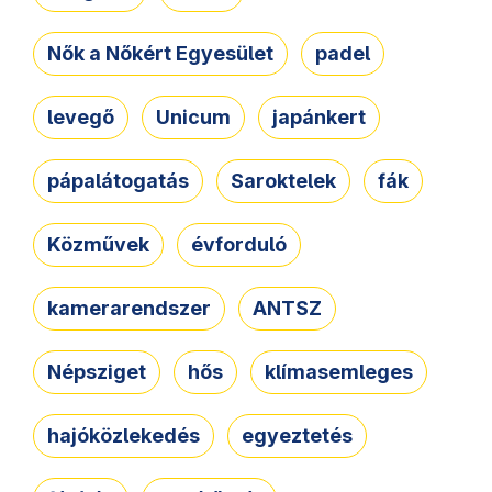
Nők a Nőkért Egyesület
padel
levegő
Unicum
japánkert
pápalátogatás
Saroktelek
fák
Közművek
évforduló
kamerarendszer
ANTSZ
Népsziget
hős
klímasemleges
hajóközlekedés
egyeztetés