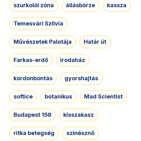
szurkolói zóna
állásbörze
kassza
Temesvári Szilvia
Művészetek Palotája
Határ út
Farkas-erdő
irodaház
kordonbontás
gyorshajtás
softice
botanikus
Mad Scientist
Budapest 150
kisszakasz
ritka betegség
színésznő