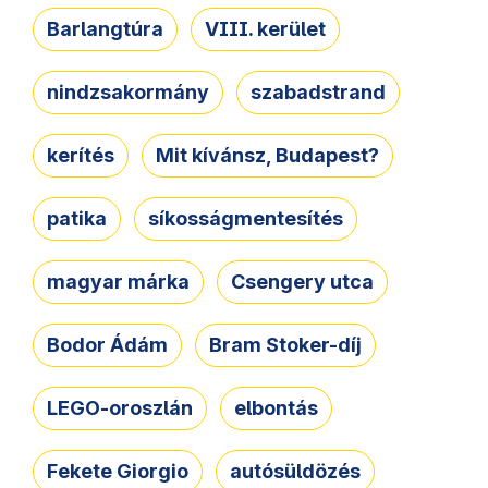
Barlangtúra
VIII. kerület
nindzsakormány
szabadstrand
kerítés
Mit kívánsz, Budapest?
patika
síkosságmentesítés
magyar márka
Csengery utca
Bodor Ádám
Bram Stoker-díj
LEGO-oroszlán
elbontás
Fekete Giorgio
autósüldözés