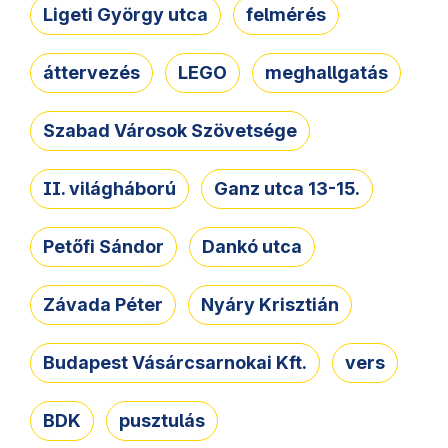
Ligeti György utca
felmérés
áttervezés
LEGO
meghallgatás
Szabad Városok Szövetsége
II. világháború
Ganz utca 13-15.
Petőfi Sándor
Dankó utca
Závada Péter
Nyáry Krisztián
Budapest Vásárcsarnokai Kft.
vers
BDK
pusztulás