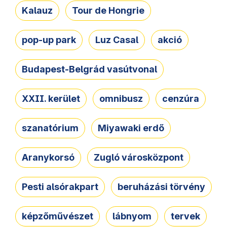
Kalauz
Tour de Hongrie
pop-up park
Luz Casal
akció
Budapest-Belgrád vasútvonal
XXII. kerület
omnibusz
cenzúra
szanatórium
Miyawaki erdő
Aranykorsó
Zugló városközpont
Pesti alsórakpart
beruházási törvény
képzőművészet
lábnyom
tervek