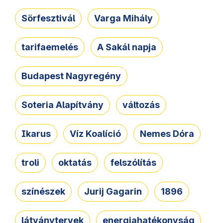
Sörfesztivál
Varga Mihály
tarifaemelés
A Sakál napja
Budapest Nagyregény
Soteria Alapítvány
változás
Ikarus
Víz Koalíció
Nemes Dóra
troli
oktatás
felszólítás
színészek
Jurij Gagarin
1896
látványtervek
energiahatékonyság