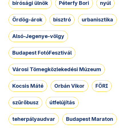
bírósági ülnök
Péterfy Bori
nyúl
Ördög-árok
bisztró
urbanisztika
Alsó-Jegenye-völgy
Budapest FotóFesztivál
Városi Tömegközlekedési Múzeum
Kocsis Máté
Orbán Vikor
FÖRI
szűrőbusz
útfelújítás
teherpályaudvar
Budapest Maraton