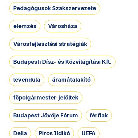
Pedagógusok Szakszervezete
elemzés
Városháza
Városfejlesztési stratégiák
Budapesti Dísz- és Közvilágítási Kft.
levendula
áramátalakító
főpolgármester-jelöltek
Budapest Jövője Fórum
férfiak
Della
Piros Ildikó
UEFA