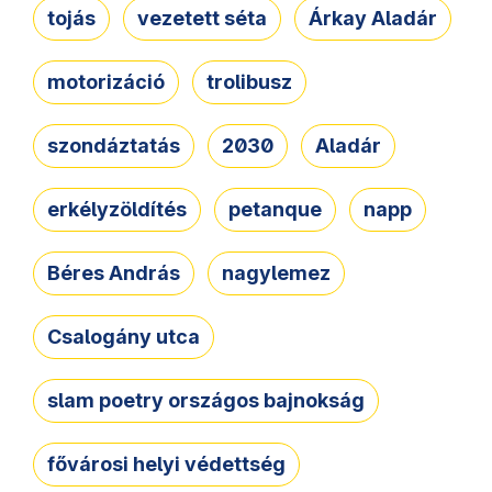
tojás
vezetett séta
Árkay Aladár
motorizáció
trolibusz
szondáztatás
2030
Aladár
erkélyzöldítés
petanque
napp
Béres András
nagylemez
Csalogány utca
slam poetry országos bajnokság
fővárosi helyi védettség