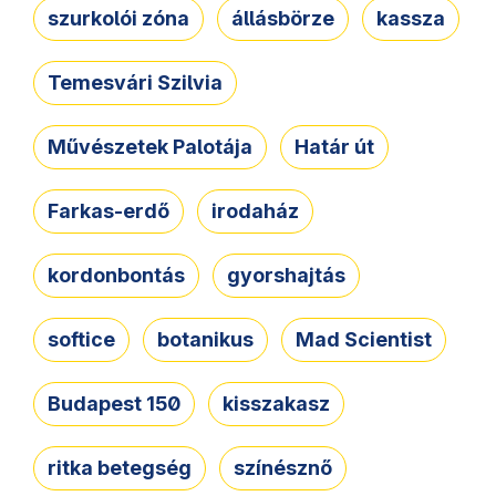
szurkolói zóna
állásbörze
kassza
Temesvári Szilvia
Művészetek Palotája
Határ út
Farkas-erdő
irodaház
kordonbontás
gyorshajtás
softice
botanikus
Mad Scientist
Budapest 150
kisszakasz
ritka betegség
színésznő