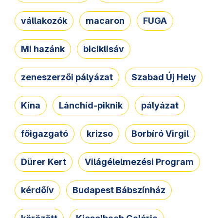
vállakozók
macaron
FUGA
Mi hazánk
biciklisáv
zeneszerzői pályázat
Szabad Új Hely
Kína
Lánchíd-piknik
pályázat
főigazgató
krizso
Borbíró Virgil
Dürer Kert
Világélelmezési Program
kérdőív
Budapest Bábszínház