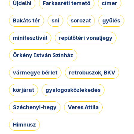
Újdelhi
Farkasréti temető
címer
Bakáts tér
sni
sorozat
gyűlés
minifesztivál
repülőtéri vonaljegy
Örkény István Színház
vármegye bérlet
retrobuszok, BKV
körjárat
gyalogosközlekedés
Széchenyi-hegy
Veres Attila
Himnusz