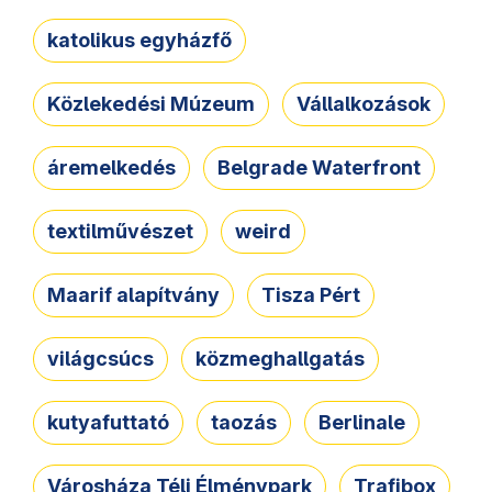
katolikus egyházfő
Közlekedési Múzeum
Vállalkozások
áremelkedés
Belgrade Waterfront
textilművészet
weird
Maarif alapítvány
Tisza Pért
világcsúcs
közmeghallgatás
kutyafuttató
taozás
Berlinale
Városháza Téli Élménypark
Trafibox