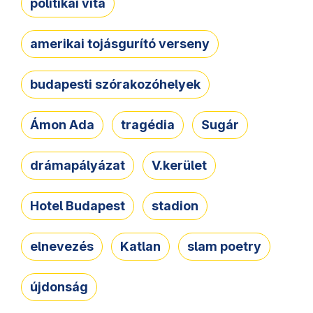
politikai vita
amerikai tojásgurító verseny
budapesti szórakozóhelyek
Ámon Ada
tragédia
Sugár
drámapályázat
V.kerület
Hotel Budapest
stadion
elnevezés
Katlan
slam poetry
újdonság