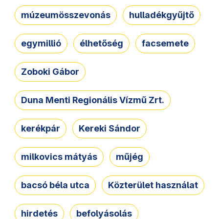
múzeumösszevonás
hulladékgyűjtő
egymillió
élhetőség
facsemete
Zoboki Gábor
Duna Menti Regionális Vízmű Zrt.
kerékpár
Kereki Sándor
milkovics mátyás
műjég
bacsó béla utca
Közterület használat
hirdetés
befolyásolás