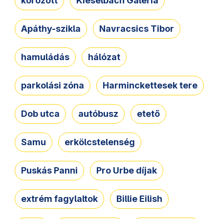
körözött
Kieselbach Galéria
Apáthy-szikla
Navracsics Tibor
hamuládás
hálózat
parkolási zóna
Harminckettesek tere
Dob utca
autóbusz
etető
Samu
erkölcstelenség
Puskás Panni
Pro Urbe díjak
extrém fagylaltok
Billie Eilish