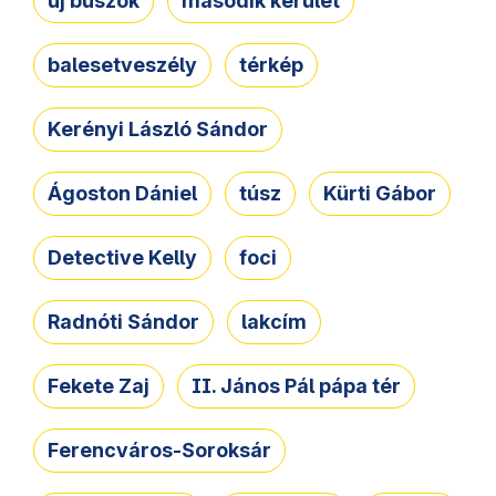
új buszok
második kerület
balesetveszély
térkép
Kerényi László Sándor
Ágoston Dániel
túsz
Kürti Gábor
Detective Kelly
foci
Radnóti Sándor
lakcím
Fekete Zaj
II. János Pál pápa tér
Ferencváros-Soroksár