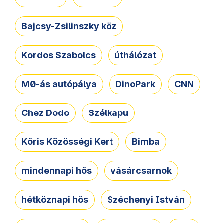
Bajcsy-Zsilinszky köz
Kordos Szabolcs
úthálózat
M0-ás autópálya
DinoPark
CNN
Chez Dodo
Szélkapu
Kőris Közösségi Kert
Bimba
mindennapi hős
vásárcsarnok
hétköznapi hős
Széchenyi István