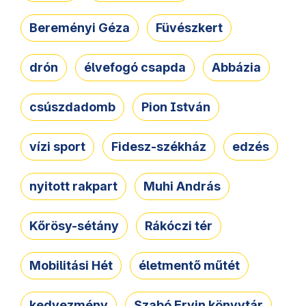
Bereményi Géza
Füvészkert
drón
élvefogó csapda
Abbázia
csúszdadomb
Pion István
vízi sport
Fidesz-székház
edzés
nyitott rakpart
Muhi András
Kőrösy-sétány
Rákóczi tér
Mobilitási Hét
életmentő műtét
kedvezmény
Szabó Ervin könyvtár