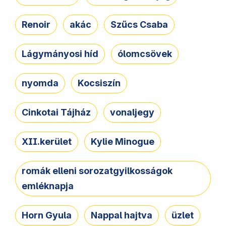
Renoir
akác
Szűcs Csaba
Lágymányosi híd
ólomcsövek
nyomda
Kocsiszín
Cinkotai Tájház
vonaljegy
XII.kerület
Kylie Minogue
romák elleni sorozatgyilkosságok
emléknapja
Horn Gyula
Nappal hajtva
üzlet