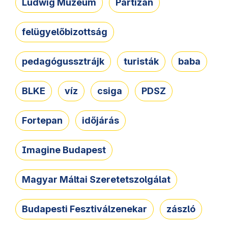
Ludwig Múzeum
Partizán
felügyelőbizottság
pedagógussztrájk
turisták
baba
BLKE
víz
csiga
PDSZ
Fortepan
időjárás
Imagine Budapest
Magyar Máltai Szeretetszolgálat
Budapesti Fesztiválzenekar
zászló