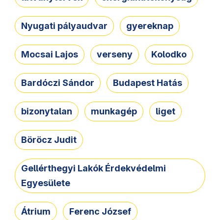
Nyugati pályaudvar
gyereknap
Mocsai Lajos
verseny
Kolodko
Bardóczi Sándor
Budapest Hatás
bizonytalan
munkagép
liget
Böröcz Judit
Gellérthegyi Lakók Érdekvédelmi
Egyesülete
Átrium
Ferenc József