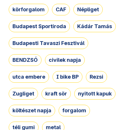
körforgalom
CAF
Népliget
Budapest Sportiroda
Kádár Tamás
Budapesti Tavaszi Fesztivál
BENDZSÓ
civilek napja
utca embere
I bike BP
Rezsi
Zugliget
kraft sör
nyitott kapuk
költészet napja
forgalom
téli gumi
metal