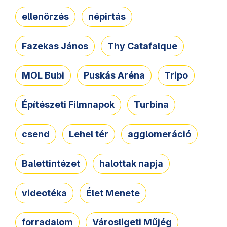
ellenőrzés
népirtás
Fazekas János
Thy Catafalque
MOL Bubi
Puskás Aréna
Tripo
Építészeti Filmnapok
Turbina
csend
Lehel tér
agglomeráció
Balettintézet
halottak napja
videotéka
Élet Menete
forradalom
Városligeti Műjég