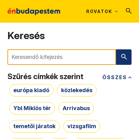
ROVATOK
Keresés
Keresés
Szűrés címkék szerint
ÖSSZES
európa kiadó
közlekedés
Ybl Miklós tér
Arrivabus
temetői járatok
vizsgafilm