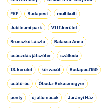
FKF
Budapest
multikulti
Jubileumi park
VIII.kerület
Brunszkó László
Balassa Anna
csúszdás játszótér
szálloda
13. kerület
körvasút
Budapest150
csőtörés
Óbuda-Békásmegyer
ponty
új állomások
Jurányi Ház