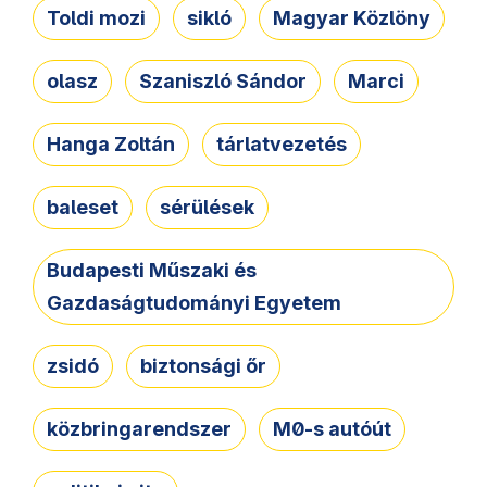
Toldi mozi
sikló
Magyar Közlöny
olasz
Szaniszló Sándor
Marci
Hanga Zoltán
tárlatvezetés
baleset
sérülések
Budapesti Műszaki és
Gazdaságtudományi Egyetem
zsidó
biztonsági őr
közbringarendszer
M0-s autóút