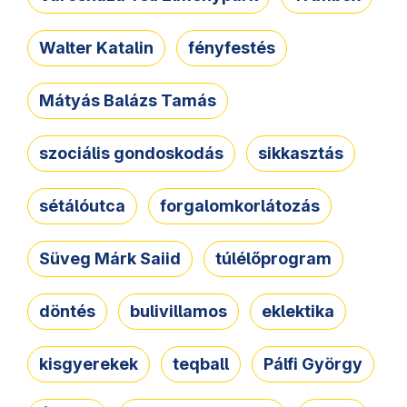
Walter Katalin
fényfestés
Mátyás Balázs Tamás
szociális gondoskodás
sikkasztás
sétálóutca
forgalomkorlátozás
Süveg Márk Saiid
túlélőprogram
döntés
bulivillamos
eklektika
kisgyerekek
teqball
Pálfi György