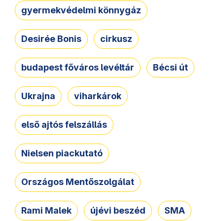
gyermekvédelmi könnygáz
Desirée Bonis
cirkusz
budapest főváros levéltár
Bécsi út
Ukrajna
viharkárok
első ajtós felszállás
Nielsen piackutató
Országos Mentőszolgálat
Rami Malek
újévi beszéd
SMA