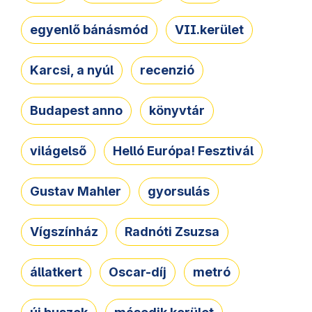
egyenlő bánásmód
VII.kerület
Karcsi, a nyúl
recenzió
Budapest anno
könyvtár
világelső
Helló Európa! Fesztivál
Gustav Mahler
gyorsulás
Vígszínház
Radnóti Zsuzsa
állatkert
Oscar-díj
metró