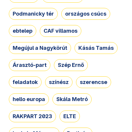
Podmanicky tér
országos csúcs
ebtelep
CAF villamos
Megújul a Nagykörút
Kásás Tamás
Árasztó-part
Szép Ernő
feladatok
színész
szerencse
hello europa
Skála Metró
RAKPART 2023
ELTE