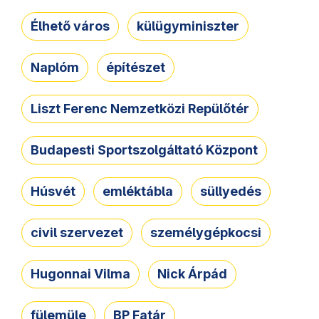
Élhető város
külügyminiszter
Naplóm
építészet
Liszt Ferenc Nemzetközi Repülőtér
Budapesti Sportszolgáltató Központ
Húsvét
emléktábla
süllyedés
civil szervezet
személygépkocsi
Hugonnai Vilma
Nick Árpád
fülemüle
BP Fatár