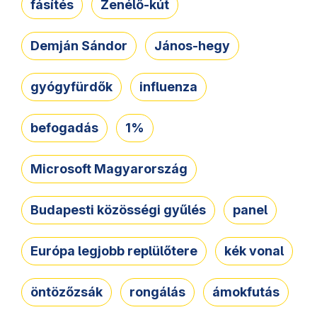
fásítés
Zenélő-kút
Demján Sándor
János-hegy
gyógyfürdők
influenza
befogadás
1%
Microsoft Magyarország
Budapesti közösségi gyűlés
panel
Európa legjobb replülőtere
kék vonal
öntözőzsák
rongálás
ámokfutás