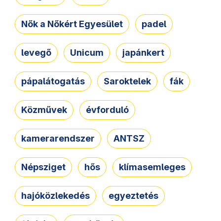
Nők a Nőkért Egyesület
padel
levegő
Unicum
japánkert
pápalátogatás
Saroktelek
fák
Közművek
évforduló
kamerarendszer
ANTSZ
Népsziget
hős
klímasemleges
hajóközlekedés
egyeztetés