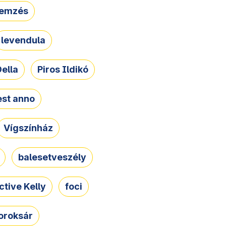
lemzés
levendula
ella
Piros Ildikó
st anno
Vígszínház
balesetveszély
ctive Kelly
foci
oroksár