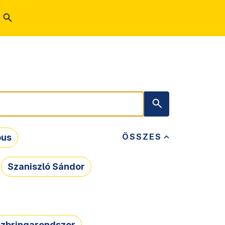
ÖSSZES
bus
Szaniszló Sándor
zbringarendszer