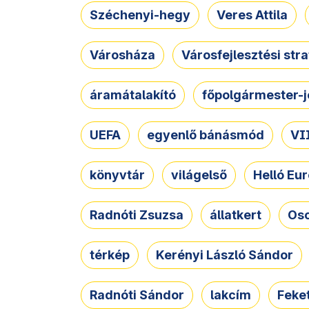
Széchenyi-hegy
Veres Attila
Városháza
Városfejlesztési str
áramátalakító
főpolgármester-j
UEFA
egyenlő bánásmód
VII
könyvtár
világelső
Helló Eur
Radnóti Zsuzsa
állatkert
Osc
térkép
Kerényi László Sándor
Radnóti Sándor
lakcím
Feket