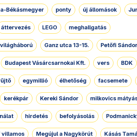
a-Békásmegyer
ponty
új állomások
Ju
áttervezés
LEGO
meghallgatás
. világháború
Ganz utca 13-15.
Petőfi Sándo
Budapest Vásárcsarnokai Kft.
vers
BDK
űjtő
egymillió
élhetőség
facsemete
kerékpár
Kereki Sándor
milkovics mátyá
nálat
hirdetés
befolyásolás
Podmanicky
 villamos
Megújul a Nagykörút
Kásás Tam