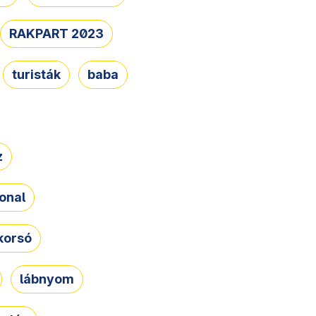
RAKPART 2023
turisták
baba
z
onal
korsó
lábnyom