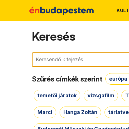
KUL
Keresés
Keresés
Szűrés címkék szerint
európa 
temetői járatok
vizsgafilm
T
Marci
Hanga Zoltán
tárlatv
Budapesti Műszaki és Gazdaságtu