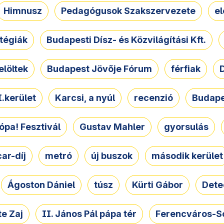
Himnusz
Pedagógusok Szakszervezete
e
atégiák
Budapesti Dísz- és Közvilágítási Kft.
elöltek
Budapest Jövője Fórum
férfiak
D
.kerület
Karcsi, a nyúl
recenzió
Budape
ópa! Fesztivál
Gustav Mahler
gyorsulás
ar-díj
metró
új buszok
második kerület
Ágoston Dániel
túsz
Kürti Gábor
Dete
e Zaj
II. János Pál pápa tér
Ferencváros-S