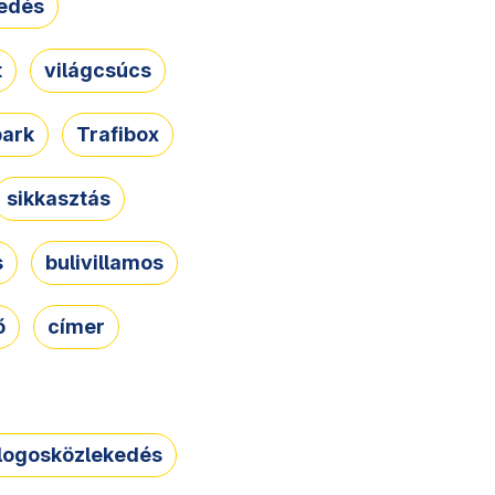
edés
t
világcsúcs
park
Trafibox
sikkasztás
s
bulivillamos
ő
címer
logosközlekedés