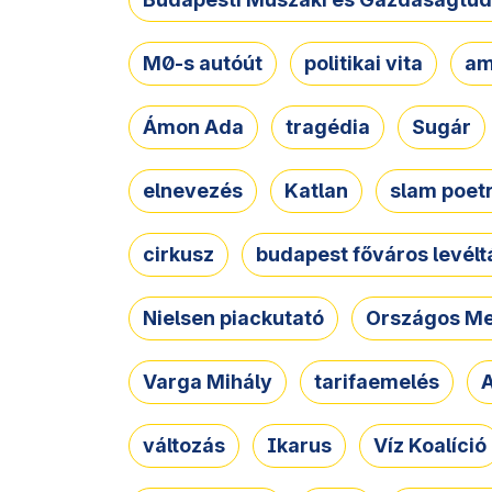
M0-s autóút
politikai vita
am
Ámon Ada
tragédia
Sugár
elnevezés
Katlan
slam poet
cirkusz
budapest főváros levélt
Nielsen piackutató
Országos Me
Varga Mihály
tarifaemelés
A
változás
Ikarus
Víz Koalíció