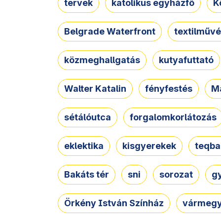
tervek
katolikus egyházfő
K
Belgrade Waterfront
textilművé
közmeghallgatás
kutyafuttató
Walter Katalin
fényfestés
M
sétálóutca
forgalomkorlátozás
eklektika
kisgyerekek
teqba
Bakáts tér
sni
sorozat
g
Örkény István Színház
vármegy