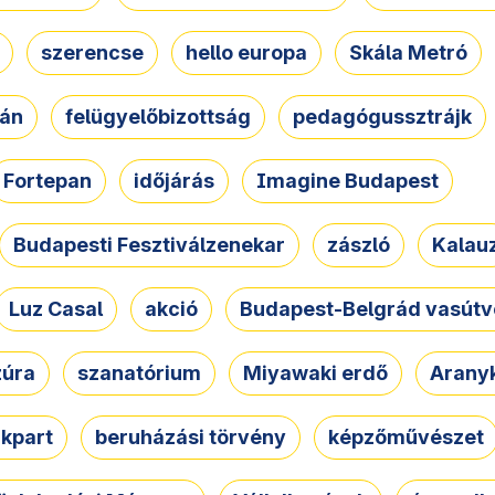
szerencse
hello europa
Skála Metró
zán
felügyelőbizottság
pedagógussztrájk
Fortepan
időjárás
Imagine Budapest
Budapesti Fesztiválzenekar
zászló
Kalau
Luz Casal
akció
Budapest-Belgrád vasútv
zúra
szanatórium
Miyawaki erdő
Arany
akpart
beruházási törvény
képzőművészet