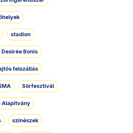
óhelyek
stadion
Desirée Bonis
ajtós felszállás
SMA
Sörfesztivál
a Alapítvány
s
színészek