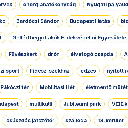
ervek
energiahatékonyság
Nyugati pályau
ko
Bardóczi Sándor
Budapest Hatás
bi
t
Gellérthegyi Lakók Érdekvédelmi Egyesülete
Füvészkert
drón
élvefogó csapda
A
ízi sport
Fidesz-székház
edzés
nyitott 
Rákóczi tér
Mobilitási Hét
életmentő műtét
udapest
multikulti
Jubileumi park
VIII.k
csúszdás játszótér
szálloda
13. kerület