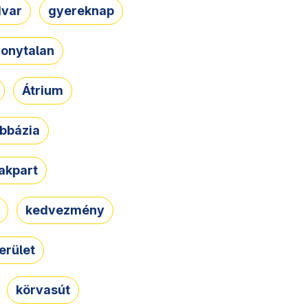
dvar
gyereknap
zonytalan
Átrium
bbázia
rakpart
kedvezmény
erület
körvasút