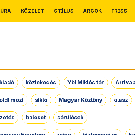
TÚRA
KÖZÉLET
STÍLUS
ARCOK
FRISS
kiadó
közlekedés
Ybl Miklós tér
Arriva
oldi mozi
sikló
Magyar Közlöny
olasz
ezetés
baleset
sérülések
dományi Egyetem
zsidó
biztonsági őr
kö