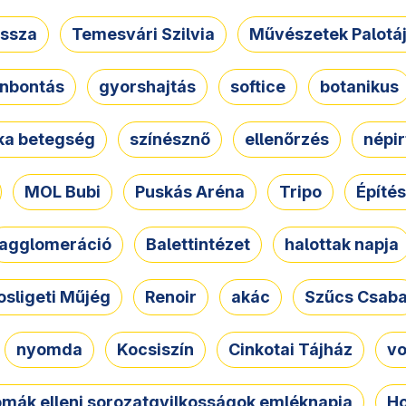
ssza
Temesvári Szilvia
Művészetek Palotá
nbontás
gyorshajtás
softice
botanikus
tka betegség
színésznő
ellenőrzés
népir
MOL Bubi
Puskás Aréna
Tripo
Építés
agglomeráció
Balettintézet
halottak napja
osligeti Műjég
Renoir
akác
Szűcs Csab
nyomda
Kocsiszín
Cinkotai Tájház
vo
omák elleni sorozatgyilkosságok emléknapja
Ho