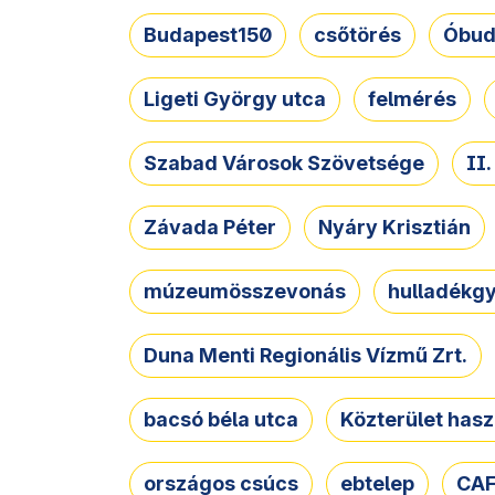
Budapest150
csőtörés
Óbud
Ligeti György utca
felmérés
Szabad Városok Szövetsége
II
Závada Péter
Nyáry Krisztián
múzeumösszevonás
hulladékgy
Duna Menti Regionális Vízmű Zrt.
bacsó béla utca
Közterület hasz
országos csúcs
ebtelep
CAF