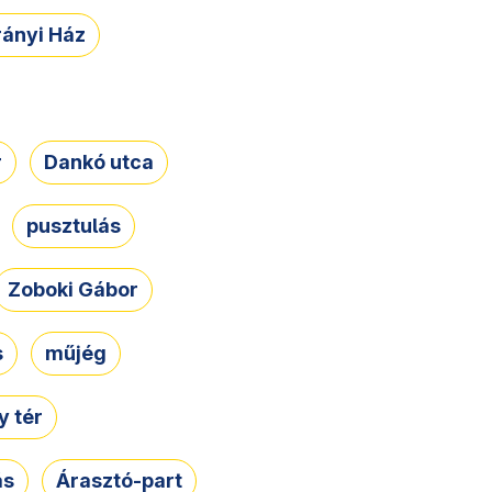
rányi Ház
r
Dankó utca
pusztulás
Zoboki Gábor
s
műjég
 tér
ás
Árasztó-part