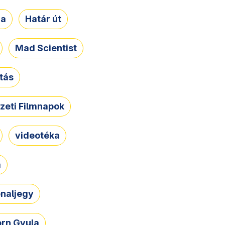
ja
Határ út
Mad Scientist
tás
zeti Filmnapok
videotéka
a
naljegy
rn Gyula