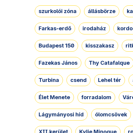
szurkolói zóna
állásbörze
ka
Farkas-erdő
irodaház
kordo
Budapest 150
kisszakasz
ri
Fazekas János
Thy Catafalque
Turbina
csend
Lehel tér
Élet Menete
forradalom
Vár
Lágymányosi híd
ólomcsövek
XII.kerület
Kylie Minogue
r