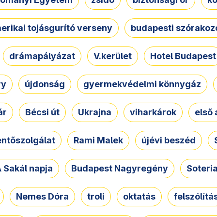
erikai tojásgurító verseny
budapesti szórakoz
drámapályázat
V.kerület
Hotel Budapest
ry
újdonság
gyermekvédelmi könnygáz
ár
Bécsi út
Ukrajna
viharkárok
első 
ntőszolgálat
Rami Malek
újévi beszéd
 Sakál napja
Budapest Nagyregény
Soteri
Nemes Dóra
troli
oktatás
felszólítá