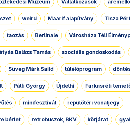
özlekedési Múzeum
Vállalkozások
áremelk
szet
weird
Maarif alapítvány
Tisza Pér
taozás
Berlinale
Városháza Téli Élmény
átyás Balázs Tamás
szociális gondoskodás
Süveg Márk Saiid
túlélőprogram
dönté
ll
Pálfi György
Újdelhi
Farkasréti temet
yűlés
minifesztivál
repülőtéri vonaljegy
e bérlet
retrobuszok, BKV
körjárat
gya