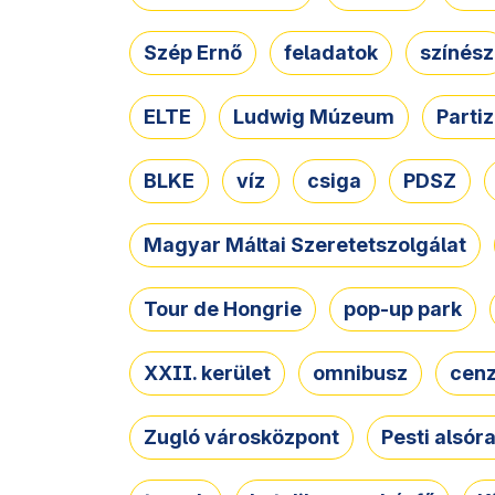
Szép Ernő
feladatok
színész
ELTE
Ludwig Múzeum
Parti
BLKE
víz
csiga
PDSZ
Magyar Máltai Szeretetszolgálat
Tour de Hongrie
pop-up park
XXII. kerület
omnibusz
cen
Zugló városközpont
Pesti alsór