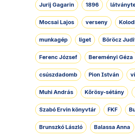
Jurij Gagarin
1896
látványt
Mocsai Lajos
verseny
Kolod
munkagép
liget
Böröcz Judi
Ferenc József
Bereményi Géza
csúszdadomb
Pion István
v
Muhi András
Kőrösy-sétány
Szabó Ervin könyvtár
FKF
B
Brunszkó László
Balassa Anna