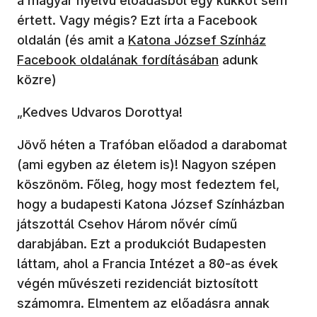
a magyar nyelvű előadásból egy kukkot sem
értett. Vagy mégis? Ezt írta a Facebook
oldalán (és amit a
Katona József Színház
Facebook oldalának fordításában
adunk
közre)
„Kedves Udvaros Dorottya!
Jövő héten a Trafóban előadod a darabomat
(ami egyben az életem is)! Nagyon szépen
köszönöm. Főleg, hogy most fedeztem fel,
hogy a budapesti Katona József Színházban
játszottál Csehov Három nővér című
darabjában. Ezt a produkciót Budapesten
láttam, ahol a Francia Intézet a 80-as évek
végén művészeti rezidenciát biztosított
számomra. Elmentem az előadásra annak