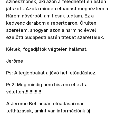
színésznőnek, aki azon a feledhetetlen estén
játszott. Azóta minden előadást megnéztem a
Három nővérből, amit csak tudtam. Ez a
kedvenc darabom a repertoáron. Őrülten
szeretem, ahogyan azon a harminc évvel
ezelőtti budapesti estén titeket szerettelek.
Kérlek, fogadjátok végtelen hálámat.
Jerôme
Ps: A legjobbakat a jövő heti előadáshoz.
Ps2: Még mindig nem hiszem el ezt a
véletlent!!!!!!!!!!!!”
A Jerôme Bel januári előadásai már
teltházasak, amint van információnk új