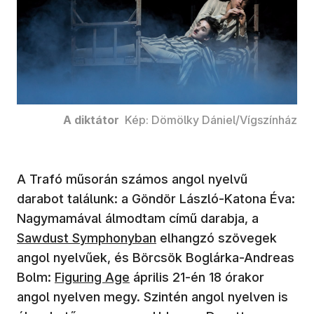
A diktátor
Kép: Dömölky Dániel/Vígszínház
A Trafó műsorán számos angol nyelvű
darabot találunk: a Göndör László-Katona Éva:
Nagymamával álmodtam című darabja, a
Sawdust Symphonyban
elhangzó szövegek
angol nyelvűek, és Börcsök Boglárka-Andreas
Bolm:
Figuring Age
április 21-én 18 órakor
angol nyelven megy. Szintén angol nyelven is