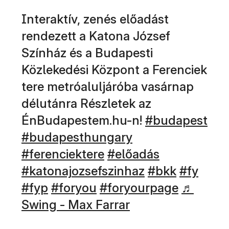
Interaktív, zenés előadást
rendezett a Katona József
Színház és a Budapesti
Közlekedési Központ a Ferenciek
tere metróaluljáróba vasárnap
délutánra Részletek az
(új ablakban n
ÉnBudapestem.hu-n!
#budapest
(új ablakban nyílik meg)
(új ablakban nyíl
#budapesthungary
(új ablakban nyílik m
(új ablakban
#ferenciektere
#előadás
(új ablakban n
(új abla
(új a
#katonajozsefszinhaz
#bkk
#fy
(új ablakban nyílik meg)
(új ablakban nyílik me
(új abla
#fyp
#foryou
#foryourpage
♬
Swing - Max Farrar