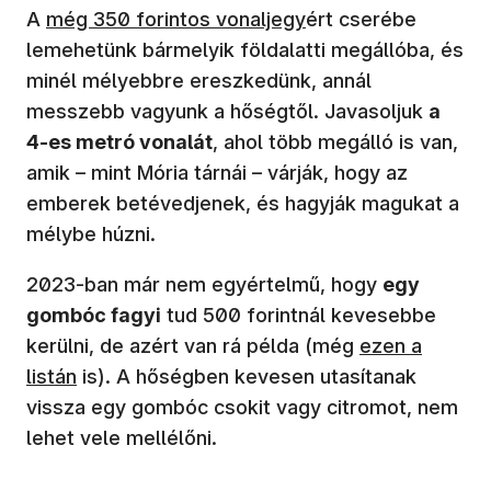
A
még 350 forintos vonaljegy
ért cserébe
lemehetünk bármelyik földalatti megállóba, és
minél mélyebbre ereszkedünk, annál
messzebb vagyunk a hőségtől. Javasoljuk
a
4-es metró vonalát
, ahol több megálló is van,
amik – mint Mória tárnái – várják, hogy az
emberek betévedjenek, és hagyják magukat a
mélybe húzni.
2023-ban már nem egyértelmű, hogy
egy
gombóc fagyi
tud 500 forintnál kevesebbe
kerülni, de azért van rá példa (még
ezen a
listán
is). A hőségben kevesen utasítanak
vissza egy gombóc csokit vagy citromot, nem
lehet vele mellélőni.