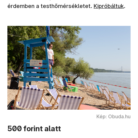
érdemben a testhőmérsékletet.
Kipróbáltuk
.
Kép: Obuda.hu
500 forint alatt