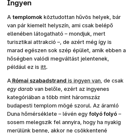
Ingyen
A
templomok
köztudottan hűvös helyek, bár
van pár kiemelt helyszín, ami csak belépő
ellenében látogatható – mondjuk, mert
turisztikai attrakció –, de azért még így is
marad egészen sok szép épület, amik ebben a
hőségben valódi megváltást jelentenek,
például ez is
itt
.
A
Római szabadstrand
is ingyen van
, de csak
egy darab
van belőle, ezért az ingyenes
kategóriában a több mint háromszáz
budapesti templom mögé szorul. Az áramló
Duna hőmérséklete – lévén egy
folyó folyó
–
sosem melegszik fel annyira, hogy ha nyakig
merülünk benne, akkor ne csökkentené