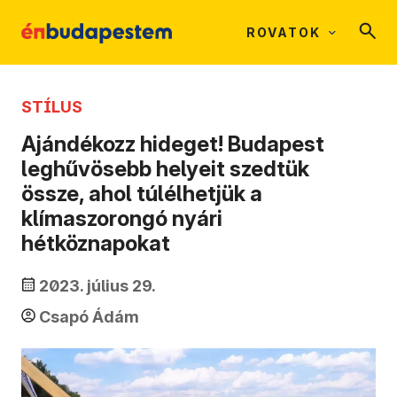
ROVATOK
STÍLUS
Ajándékozz hideget! Budapest
leghűvösebb helyeit szedtük
össze, ahol túlélhetjük a
klímaszorongó nyári
hétköznapokat
2023. július 29.
Csapó Ádám