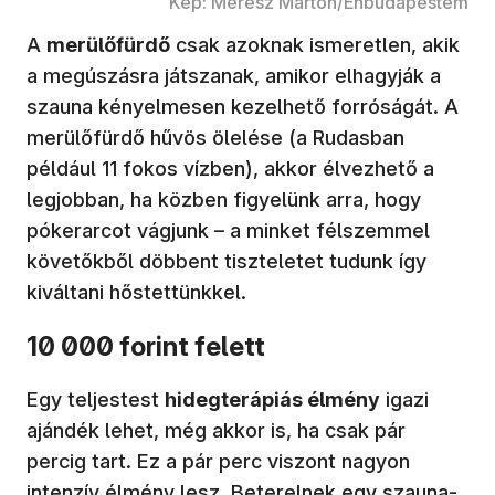
Kép: Merész Márton/Énbudapestem
A
merülőfürdő
csak azoknak ismeretlen, akik
a megúszásra játszanak, amikor elhagyják a
szauna kényelmesen kezelhető forróságát. A
merülőfürdő hűvös ölelése (a Rudasban
például 11 fokos vízben), akkor élvezhető a
legjobban, ha közben figyelünk arra, hogy
pókerarcot vágjunk – a minket félszemmel
követőkből döbbent tiszteletet tudunk így
kiváltani hőstettünkkel.
10 000 forint felett
Egy teljestest
hidegterápiás élmény
igazi
ajándék lehet, még akkor is, ha csak pár
percig tart. Ez a pár perc viszont nagyon
intenzív élmény lesz. Beterelnek egy szauna-