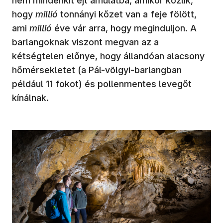
nem mindenkit ejt ámulatba, amikor közlik,
hogy
millió
tonnányi kőzet van a feje fölött,
ami
millió
éve vár arra, hogy meginduljon. A
barlangoknak viszont megvan az a
kétségtelen előnye, hogy állandóan alacsony
hőmérsekletet (a Pál-völgyi-barlangban
például 11 fokot) és pollenmentes levegőt
kínálnak.