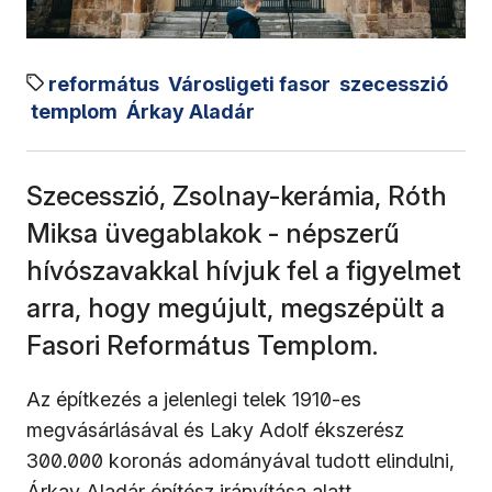
református
Városligeti fasor
szecesszió
templom
Árkay Aladár
Szecesszió, Zsolnay-kerámia, Róth
Miksa üvegablakok - népszerű
hívószavakkal hívjuk fel a figyelmet
arra, hogy megújult, megszépült a
Fasori Református Templom.
Az építkezés a jelenlegi telek 1910-es
megvásárlásával és Laky Adolf ékszerész
300.000 koronás adományával tudott elindulni,
Árkay Aladár építész irányítása alatt.