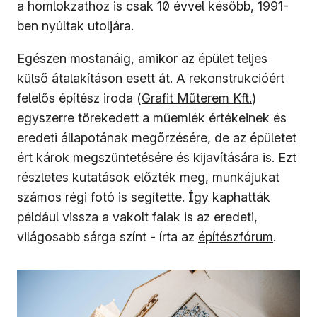
a homlokzathoz is csak 10 évvel később, 1991-
ben nyúltak utoljára.
Egészen mostanáig, amikor az épület teljes
külső átalakításon esett át. A rekonstrukcióért
(új ablakban nyílik meg)
felelős építész iroda (
Grafit Műterem Kft.
)
egyszerre törekedett a műemlék értékeinek és
eredeti állapotának megőrzésére, de az épületet
ért károk megszüntetésére és kijavítására is. Ezt
részletes kutatások előzték meg, munkájukat
számos régi fotó is segítette. Így kaphatták
például vissza a vakolt falak is az eredeti,
(új ablakban nyílik 
világosabb sárga színt - írta az
építészfórum
.