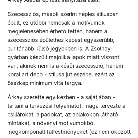
Szecessziós, mások szerint népies stílusban
épült, ez utóbbi nemcsak a motívumok
megjelenésében érhető tetten, hanem a
szecessziós épülethez képest egyszerűbb,
puritánabb külső jegyekben is. A Zsolnay-
gyárban készült majolika lapok miatt viszont
van, akinek nem is a késői szecesszió, hanem
korai art deco - stílusa jut eszébe, ezért az
összkép minimum vita tárgya.
Árkay szerette egy kézben - a sajátjában -
tartani a tervezési folyamatot, maga tervezte a
csillárokat, a padokat, az ablakokon látható
mintákat, a növényi motívumokból
megkomponált falfestményeket (ez nem okozott