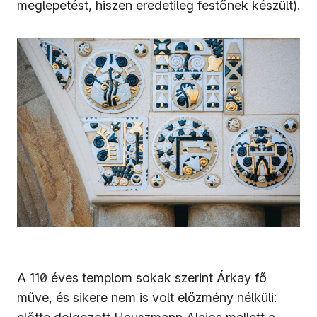
meglepetést, hiszen eredetileg festőnek készült).
A 110 éves templom sokak szerint Árkay fő
műve, és sikere nem is volt előzmény nélküli: