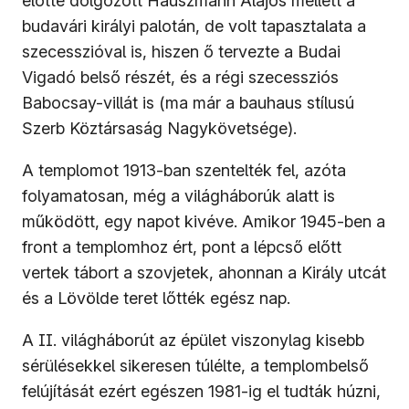
előtte dolgozott Hauszmann Alajos mellett a
budavári királyi palotán, de volt tapasztalata a
szecesszióval is, hiszen ő tervezte a Budai
Vigadó belső részét, és a régi szecessziós
Babocsay-villát is (ma már a bauhaus stílusú
Szerb Köztársaság Nagykövetsége).
A templomot 1913-ban szentelték fel, azóta
folyamatosan, még a világháborúk alatt is
működött, egy napot kivéve. Amikor 1945-ben a
front a templomhoz ért, pont a lépcső előtt
vertek tábort a szovjetek, ahonnan a Király utcát
és a Lövölde teret lőtték egész nap.
A II. világháborút az épület viszonylag kisebb
sérülésekkel sikeresen túlélte, a templombelső
felújítását ezért egészen 1981-ig el tudták húzni,