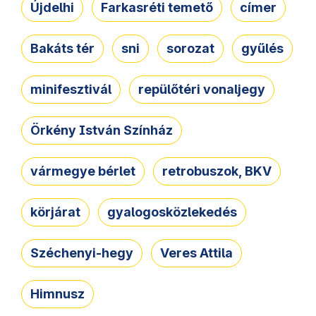
Újdelhi
Farkasréti temető
címer
Bakáts tér
sni
sorozat
gyűlés
minifesztivál
repülőtéri vonaljegy
Örkény István Színház
vármegye bérlet
retrobuszok, BKV
körjárat
gyalogosközlekedés
Széchenyi-hegy
Veres Attila
Himnusz