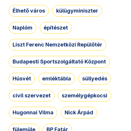
Élhető város
külügyminiszter
Naplóm
építészet
Liszt Ferenc Nemzetközi Repülőtér
Budapesti Sportszolgáltató Központ
Húsvét
emléktábla
süllyedés
civil szervezet
személygépkocsi
Hugonnai Vilma
Nick Árpád
fülemüle
BP Fatár