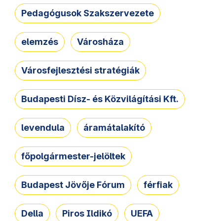
Pedagógusok Szakszervezete
elemzés
Városháza
Városfejlesztési stratégiák
Budapesti Dísz- és Közvilágítási Kft.
levendula
áramátalakító
főpolgármester-jelöltek
Budapest Jövője Fórum
férfiak
Della
Piros Ildikó
UEFA