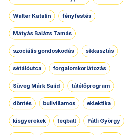
Walter Katalin
fényfestés
Mátyás Balázs Tamás
szociális gondoskodás
sikkasztás
sétálóutca
forgalomkorlátozás
Süveg Márk Saiid
túlélőprogram
döntés
bulivillamos
eklektika
kisgyerekek
teqball
Pálfi György