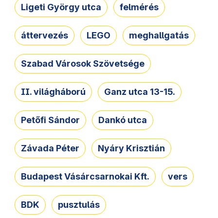
Ligeti György utca
felmérés
áttervezés
LEGO
meghallgatás
Szabad Városok Szövetsége
II. világháború
Ganz utca 13-15.
Petőfi Sándor
Dankó utca
Závada Péter
Nyáry Krisztián
Budapest Vásárcsarnokai Kft.
vers
BDK
pusztulás