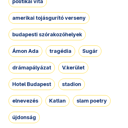
politikai vita
amerikai tojásgurító verseny
budapesti szórakozóhelyek
Ámon Ada
tragédia
Sugár
drámapályázat
V.kerület
Hotel Budapest
stadion
elnevezés
Katlan
slam poetry
újdonság