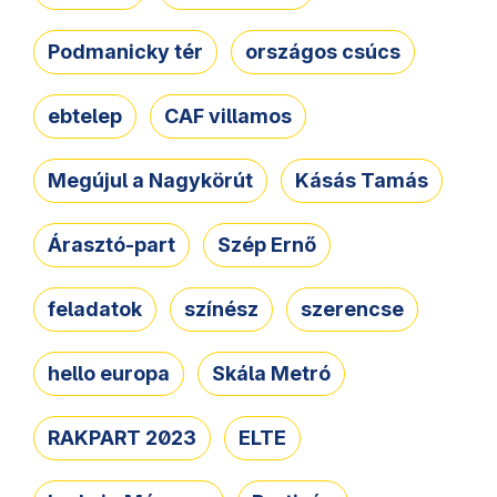
Podmanicky tér
országos csúcs
ebtelep
CAF villamos
Megújul a Nagykörút
Kásás Tamás
Árasztó-part
Szép Ernő
feladatok
színész
szerencse
hello europa
Skála Metró
RAKPART 2023
ELTE