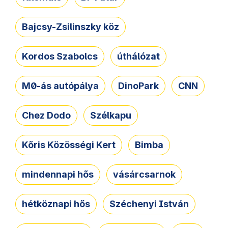
Bajcsy-Zsilinszky köz
Kordos Szabolcs
úthálózat
M0-ás autópálya
DinoPark
CNN
Chez Dodo
Szélkapu
Kőris Közösségi Kert
Bimba
mindennapi hős
vásárcsarnok
hétköznapi hős
Széchenyi István