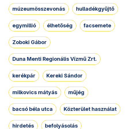
múzeumösszevonás
hulladékgyűjtő
egymillió
élhetőség
facsemete
Zoboki Gábor
Duna Menti Regionális Vízmű Zrt.
kerékpár
Kereki Sándor
milkovics mátyás
műjég
bacsó béla utca
Közterület használat
hirdetés
befolyásolás