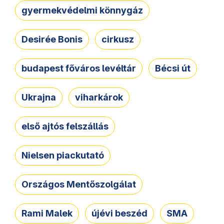
gyermekvédelmi könnygáz
Desirée Bonis
cirkusz
budapest főváros levéltár
Bécsi út
Ukrajna
viharkárok
első ajtós felszállás
Nielsen piackutató
Országos Mentőszolgálat
Rami Malek
újévi beszéd
SMA