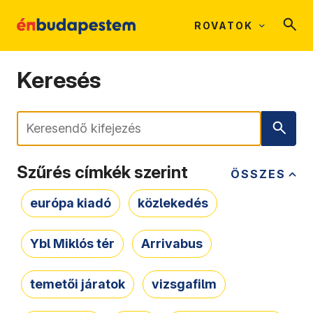
ROVATOK
Keresés
Keresés
Szűrés címkék szerint
ÖSSZES
európa kiadó
közlekedés
Ybl Miklós tér
Arrivabus
temetői járatok
vizsgafilm