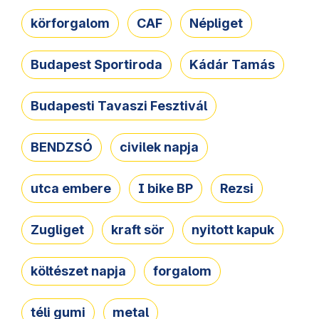
körforgalom
CAF
Népliget
Budapest Sportiroda
Kádár Tamás
Budapesti Tavaszi Fesztivál
BENDZSÓ
civilek napja
utca embere
I bike BP
Rezsi
Zugliget
kraft sör
nyitott kapuk
költészet napja
forgalom
téli gumi
metal