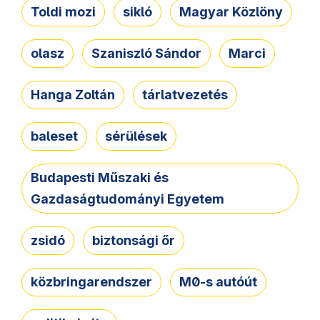
Toldi mozi
sikló
Magyar Közlöny
olasz
Szaniszló Sándor
Marci
Hanga Zoltán
tárlatvezetés
baleset
sérülések
Budapesti Műszaki és
Gazdaságtudományi Egyetem
zsidó
biztonsági őr
közbringarendszer
M0-s autóút