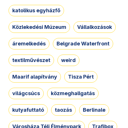
katolikus egyházfő
Közlekedési Múzeum
Vállalkozások
áremelkedés
Belgrade Waterfront
textilművészet
weird
Maarif alapítvány
Tisza Pért
világcsúcs
közmeghallgatás
kutyafuttató
taozás
Berlinale
Városháza Téli Élménypark
Trafibox