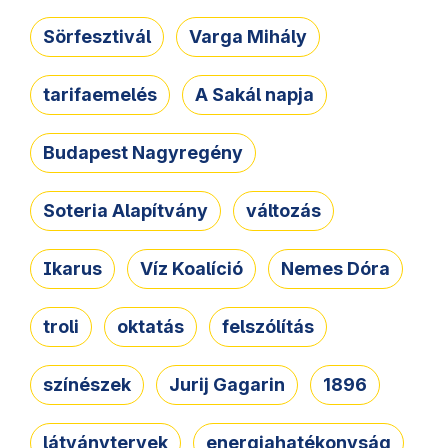
Sörfesztivál
Varga Mihály
tarifaemelés
A Sakál napja
Budapest Nagyregény
Soteria Alapítvány
változás
Ikarus
Víz Koalíció
Nemes Dóra
troli
oktatás
felszólítás
színészek
Jurij Gagarin
1896
látványtervek
energiahatékonyság