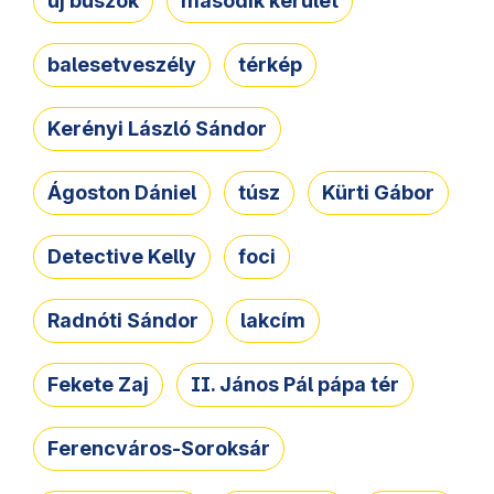
új buszok
második kerület
balesetveszély
térkép
Kerényi László Sándor
Ágoston Dániel
túsz
Kürti Gábor
Detective Kelly
foci
Radnóti Sándor
lakcím
Fekete Zaj
II. János Pál pápa tér
Ferencváros-Soroksár