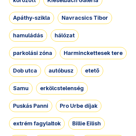
körözött
Kieselbach Galéria
Apáthy-szikla
Navracsics Tibor
hamuládás
hálózat
parkolási zóna
Harminckettesek tere
Dob utca
autóbusz
etető
Samu
erkölcstelenség
Puskás Panni
Pro Urbe díjak
extrém fagylaltok
Billie Eilish