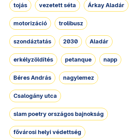
tojás
vezetett séta
Árkay Aladár
motorizáció
trolibusz
szondáztatás
2030
Aladár
erkélyzöldítés
petanque
napp
Béres András
nagylemez
Csalogány utca
slam poetry országos bajnokság
fővárosi helyi védettség