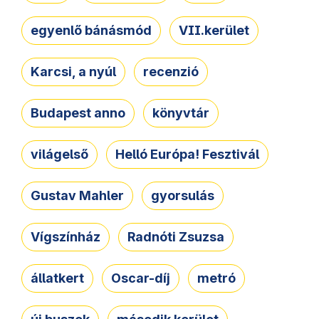
egyenlő bánásmód
VII.kerület
Karcsi, a nyúl
recenzió
Budapest anno
könyvtár
világelső
Helló Európa! Fesztivál
Gustav Mahler
gyorsulás
Vígszínház
Radnóti Zsuzsa
állatkert
Oscar-díj
metró