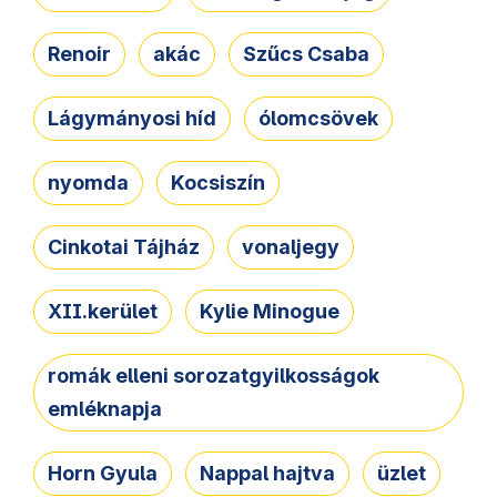
Renoir
akác
Szűcs Csaba
Lágymányosi híd
ólomcsövek
nyomda
Kocsiszín
Cinkotai Tájház
vonaljegy
XII.kerület
Kylie Minogue
romák elleni sorozatgyilkosságok
emléknapja
Horn Gyula
Nappal hajtva
üzlet