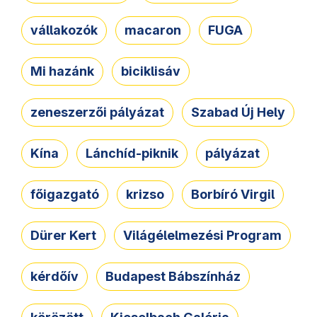
vállakozók
macaron
FUGA
Mi hazánk
biciklisáv
zeneszerzői pályázat
Szabad Új Hely
Kína
Lánchíd-piknik
pályázat
főigazgató
krizso
Borbíró Virgil
Dürer Kert
Világélelmezési Program
kérdőív
Budapest Bábszínház