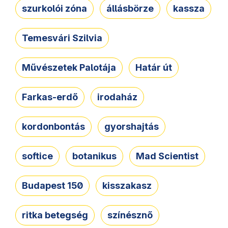
szurkolói zóna
állásbörze
kassza
Temesvári Szilvia
Művészetek Palotája
Határ út
Farkas-erdő
irodaház
kordonbontás
gyorshajtás
softice
botanikus
Mad Scientist
Budapest 150
kisszakasz
ritka betegség
színésznő