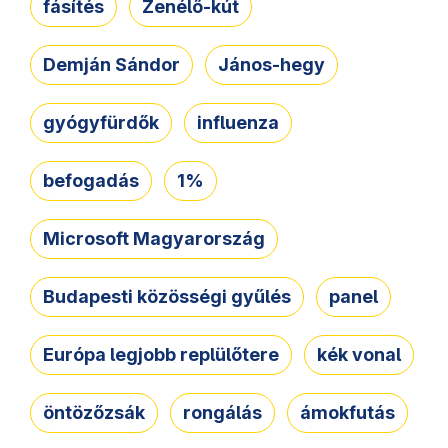
fásítés
Zenélő-kút
Demján Sándor
János-hegy
gyógyfürdők
influenza
befogadás
1%
Microsoft Magyarország
Budapesti közösségi gyűlés
panel
Európa legjobb replülőtere
kék vonal
öntözőzsák
rongálás
ámokfutás