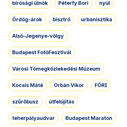
bírósági ülnök
Péterfy Bori
nyúl
Ördög-árok
bisztró
urbanisztika
Alsó-Jegenye-völgy
Budapest FotóFesztivál
Városi Tömegközlekedési Múzeum
Kocsis Máté
Orbán Vikor
FÖRI
szűrőbusz
útfelújítás
teherpályaudvar
Budapest Maraton