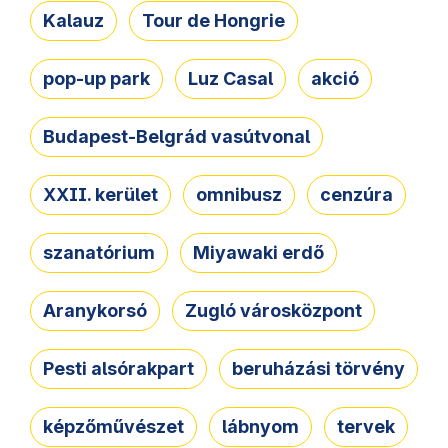
Kalauz
Tour de Hongrie
pop-up park
Luz Casal
akció
Budapest-Belgrád vasútvonal
XXII. kerület
omnibusz
cenzúra
szanatórium
Miyawaki erdő
Aranykorsó
Zugló városközpont
Pesti alsórakpart
beruházási törvény
képzőművészet
lábnyom
tervek