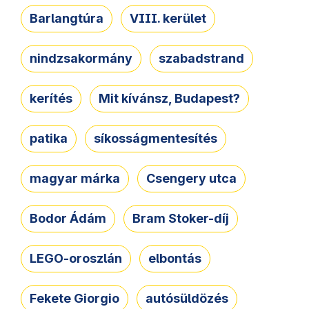
Barlangtúra
VIII. kerület
nindzsakormány
szabadstrand
kerítés
Mit kívánsz, Budapest?
patika
síkosságmentesítés
magyar márka
Csengery utca
Bodor Ádám
Bram Stoker-díj
LEGO-oroszlán
elbontás
Fekete Giorgio
autósüldözés