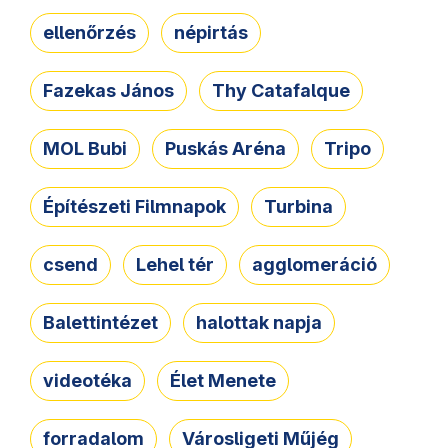
ellenőrzés
népirtás
Fazekas János
Thy Catafalque
MOL Bubi
Puskás Aréna
Tripo
Építészeti Filmnapok
Turbina
csend
Lehel tér
agglomeráció
Balettintézet
halottak napja
videotéka
Élet Menete
forradalom
Városligeti Műjég