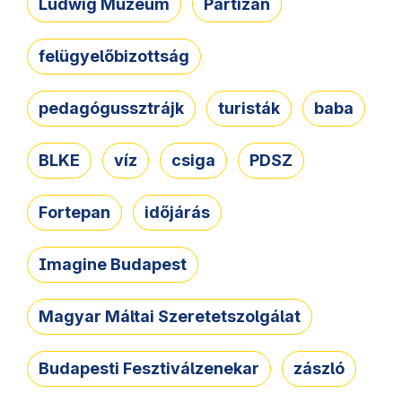
Ludwig Múzeum
Partizán
felügyelőbizottság
pedagógussztrájk
turisták
baba
BLKE
víz
csiga
PDSZ
Fortepan
időjárás
Imagine Budapest
Magyar Máltai Szeretetszolgálat
Budapesti Fesztiválzenekar
zászló