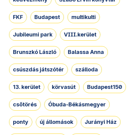
FKF
Budapest
multikulti
Jubileumi park
VIII.kerület
Brunszkó László
Balassa Anna
csúszdás játszótér
szálloda
13. kerület
körvasút
Budapest150
csőtörés
Óbuda-Békásmegyer
ponty
új állomások
Jurányi Ház