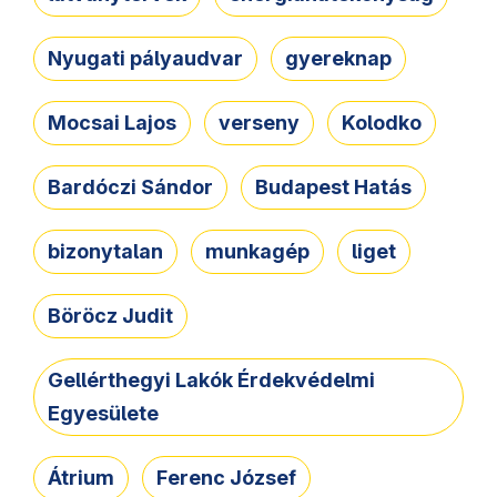
Nyugati pályaudvar
gyereknap
Mocsai Lajos
verseny
Kolodko
Bardóczi Sándor
Budapest Hatás
bizonytalan
munkagép
liget
Böröcz Judit
Gellérthegyi Lakók Érdekvédelmi
Egyesülete
Átrium
Ferenc József