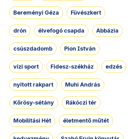
Bereményi Géza
Füvészkert
drón
élvefogó csapda
Abbázia
csúszdadomb
Pion István
vízi sport
Fidesz-székház
edzés
nyitott rakpart
Muhi András
Kőrösy-sétány
Rákóczi tér
Mobilitási Hét
életmentő műtét
kedvezmény
Szabó Ervin könyvtár