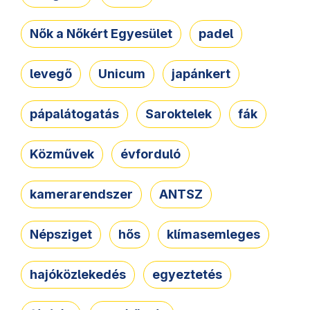
Nők a Nőkért Egyesület
padel
levegő
Unicum
japánkert
pápalátogatás
Saroktelek
fák
Közművek
évforduló
kamerarendszer
ANTSZ
Népsziget
hős
klímasemleges
hajóközlekedés
egyeztetés