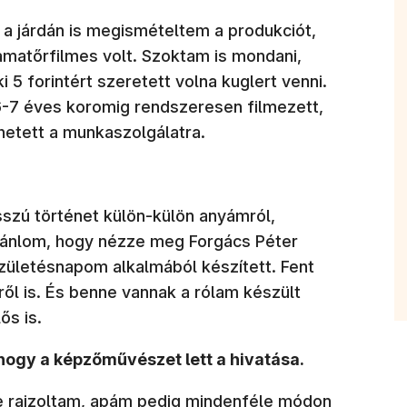
a a járdán is megismételtem a produkciót,
amatőrfilmes volt. Szoktam is mondani,
 5 forintért szeretett volna kuglert venni.
-7 éves koromig rendszeresen filmezett,
ehetett a munkaszolgálatra.
sszú történet külön-külön anyámról,
ajánlom, hogy nézze meg Forgács Péter
születésnapom alkalmából készített. Fent
ől is. És benne vannak a rólam készült
ős is.
 hogy a képzőművészet lett a hivatása.
e rajzoltam, apám pedig mindenféle módon