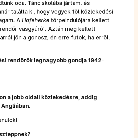
ünk oda. Tánciskolába jártam, és
anár találta ki, hogy vegyek föl közlekedési
magam. A
Hófehérke
törpeindulójára kellett
 rendőr vasgyúró”. Aztán meg kellett
arról jön a gonosz, én erre futok, ha erről,
edési rendőrök legnagyobb gondja 1942-
n a jobb oldali közlekedésre, addig
 Angliában.
anulok!
-szteppnek?