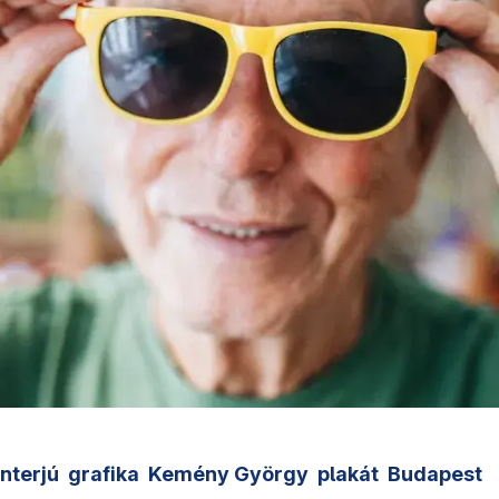
interjú
grafika
Kemény György
plakát
Budapest