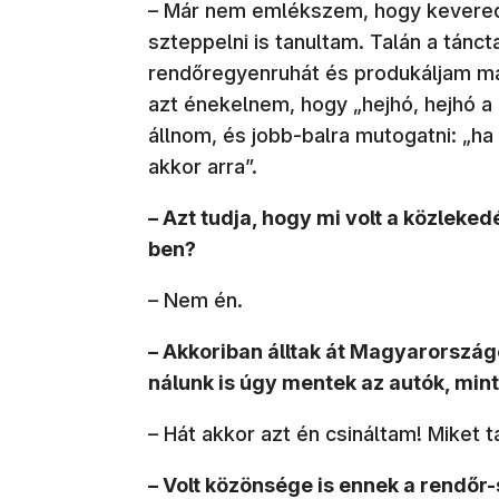
– Már nem emlékszem, hogy keveredt
szteppelni is tanultam. Talán a tánct
rendőregyenruhát és produkáljam 
azt énekelnem, hogy „hejhó, hejhó a
állnom, és jobb-balra mutogatni: „ha 
akkor arra”.
– Azt tudja, hogy mi volt a közlek
ben?
– Nem én.
– Akkoriban álltak át Magyarországo
nálunk is úgy mentek az autók, mint
– Hát akkor azt én csináltam! Miket t
– Volt közönsége is ennek a rendőr