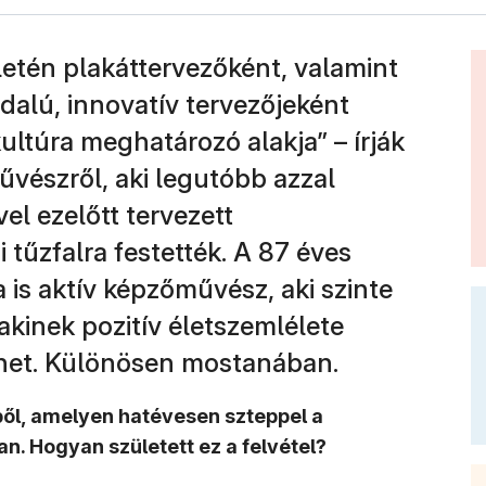
letén plakáttervezőként, valamint
dalú, innovatív tervezőjeként
ultúra meghatározó alakja” – írják
vészről, aki legutóbb azzal
el ezelőtt tervezett
 tűzfalra festették. A 87 éves
s aktív képzőművész, aki szinte
akinek pozitív életszemlélete
het. Különösen mostanában.
ből, amelyen hatévesen szteppel a
. Hogyan született ez a felvétel?