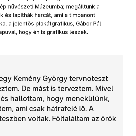
Szépművészeti Múzeumba; megálltunk a
 és lapithák harcát, ami a timpanont
ika, a jelentős plakátgrafikus, Gábor Pál
puval, hogy én is grafikus leszek.
 egy Kemény György tervnoteszt
tem. De mást is terveztem. Mivel
, és hallottam, hogy menekülünk,
tem, ami csak hátrafelé lő. A
szben voltak. Föltaláltam az örök