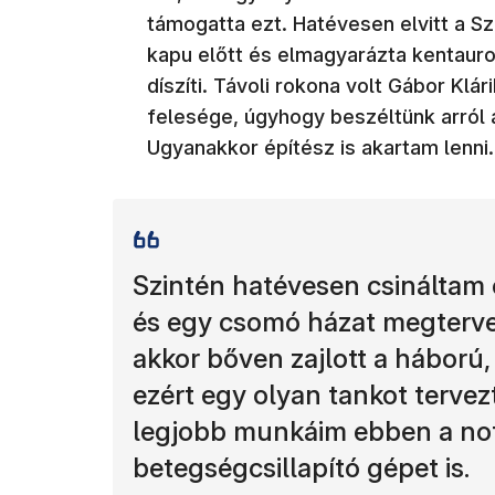
támogatta ezt. Hatévesen elvitt a 
kapu előtt és elmagyarázta kentaurok
díszíti. Távoli rokona volt Gábor Klár
felesége, úgyhogy beszéltünk arról a
Ugyanakkor építész is akartam lenni.
Szintén hatévesen csináltam
és egy csomó házat megtervez
akkor bőven zajlott a háború
ezért egy olyan tankot tervez
legjobb munkáim ebben a note
betegségcsillapító gépet is.