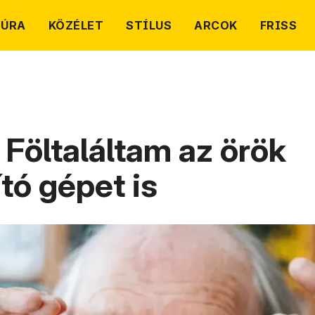
TÚRA
KÖZÉLET
STÍLUS
ARCOK
FRISS
Föltaláltam az örök
tó gépet is