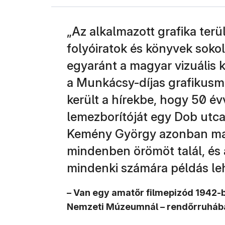
„Az alkalmazott grafika terü
folyóiratok és könyvek sokol
egyaránt a magyar vizuális k
a Munkácsy-díjas grafikusmű
került a hírekbe, hogy 50 évv
lemezborítóját egy Dob utcai
Kemény György azonban ma i
mindenben örömöt talál, és 
mindenki számára példás le
– Van egy amatőr filmepizód 1942-
Nemzeti Múzeumnál – rendőrruhában