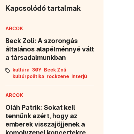
Kapcsolódó tartalmak
ARCOK
Beck Zoli: A szorongás
általános alapélménnyé vált
a társadalmunkban
kultúra
30Y
Beck Zoli
kultúrpolitika
rockzene
interjú
ARCOK
Oláh Patrik: Sokat kell
tennünk azért, hogy az
emberek visszajöjjenek a
komolyzenei koncertekre