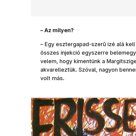
– Az milyen?
– Egy esztergapad-szerű izé alá kell
összes injekció egyszerre belemegy 
velem, hogy kimentünk a Margitszige
akvarelleztük. Szóval, nagyon benn
volt más.