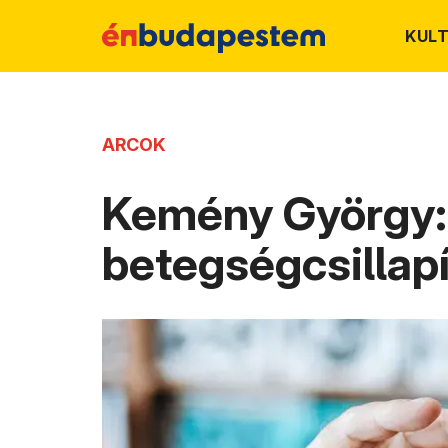
KUL
ARCOK
Kemény György: 
betegségcsillapí