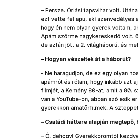
– Persze. Óriási tapsvihar volt. Után
ezt vette fel apu, aki szenvedélyes 
hogy én nem olyan gyerek voltam, aki
Apám szőrme nagykereskedő volt. 6
de aztán jött a 2. világháború, és m
– Hogyan vészelték át a háborút?
- Ne haragudjon, de ez egy olyan ho
apámról és rólam, hogy inkább azt 
filmjét, a Kemény 80-at, amit a 80. 
van a YouTube-on, abban szó esik err
gyerekkori amatőrfilmek. A szteppel
– Családi háttere alapján meglepő,
– Ó, dehogy! Gyerekkoromtól kezdv