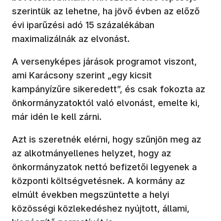
szerintük az lehetne, ha jövő évben az előző
évi iparűzési adó 15 százalékában
maximalizálnák az elvonást.
A versenyképes járások programot viszont,
ami Karácsony szerint „egy kicsit
kampányízűre sikeredett”, és csak fokozta az
önkormányzatoktól való elvonást, emelte ki,
már idén le kell zárni.
Azt is szeretnék elérni, hogy szűnjön meg az
az alkotmányellenes helyzet, hogy az
önkormányzatok nettó befizetői legyenek a
központi költségvetésnek. A kormány az
elmúlt években megszüntette a helyi
közösségi közlekedéshez nyújtott, állami,