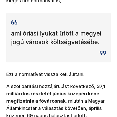
kiegészítő normatívát is,
ami óriási lyukat ütött a megyei
jogú városok költségvetésébe.
Ezt a normatívát vissza kell állítani.
A szolidaritási hozzájárulást következő,
37,1
milliárdos részletét június közepén kéne
megfizetnie a fővárosnak
, miután a Magyar
Államkincstár a választás követően, április
közepén 60 napos
halasztást adott
.