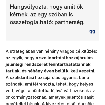
Hangsúlyozta, hogy amit ők
kérnek, az egy szóban is
összefoglalható: partnerség.
A stratégiában van néhány világos célkitűzés:
az egyik, hogy
a szolidaritási hozzájárulás
jelenlegi rendszerét fenntarthatatlannak
tartják, és néhány éven belül ki kell vezetni
.
A szolidaritási hozzájárulás ugyanis, bár a
szándék, ami létrehozta, lehet, hogy helyes
volt, végül a büntetőadójává vált azoknak az
önkormányzatoknak, amelyek jelentős saját
bevétellel bírnak. A kivezetés első lépcsője