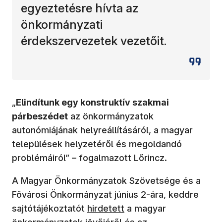
egyeztetésre hívta az
önkormányzati
érdekszervezetek vezetőit.
„
Elindítunk egy konstruktív szakmai
párbeszédet
az önkormányzatok
autonómiájának helyreállításáról, a magyar
települések helyzetéről és megoldandó
problémáiról” – fogalmazott Lőrincz.
A Magyar Önkormányzatok Szövetsége és a
Fővárosi Önkormányzat június 2-ára, keddre
sajtótájékoztatót
hirdetett
a magyar