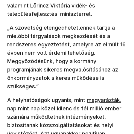
valamint Lőrincz Viktória vidék- és
településfejlesztési miniszterrel.
„A szövetség elengedhetetlennek tartja a
mielőbbi tárgyalások megkezdését és a
rendszeres egyeztetést, amelyre az elmúlt 16
évben nem volt érdemi lehetőség.
Meggyőződésünk, hogy a kormány
programjának sikeres megvalósításához az
önkormányzatok sikeres működése is
szükséges.”
A helyhatóságok ugyanis, mint
magyarázták
,
nap mint nap közel kilenc és fél millió ember
számára működtetnek intézményeket,
biztosítanak közszolgáltatásokat és helyi
ügyintézést. Azt ugyanakkor pozitívan