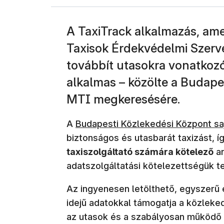
A TaxiTrack alkalmazás, ame
Taxisok Érdekvédelmi Szerv
továbbít utasokra vonatkozó
alkalmas – közölte a Budape
MTI megkeresésére.
A
Budapesti Közlekedési Központ saj
biztonságos és utasbarát taxizást, í
taxiszolgáltató számára kötelező
an
adatszolgáltatási kötelezettségük tel
Az ingyenesen letölthető, egyszerű 
idejű adatokkal támogatja a közleke
az utasok és a szabályosan működő 