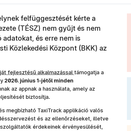
lynek felfüggesztését kérte a
ezete (TÉSZ) nem gyűjt és nem
 adatokat, és erre nem is
sti Közlekedési Központ (BKK) az
át fejlesztésű alkalmazással
támogatja a
gy
2026. június 1-jétől minden
nak az appnak a használata, amely az
jesítését biztosítja.
és megbízható TaxiTrack applikáció valós
désszervezést és az ellenőrzéseket, illetve
szolgáltatók érdekeinek érvényesülését,