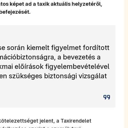
os képet ad a taxik aktuális helyzetéről,
 befejezését
.
se során kiemelt figyelmet fordított
mációbiztonságra, a bevezetés a
kmai előírások figyelembevételével
nden szükséges biztonsági vizsgálat
ötelezettséget jelent, a Taxirendelet