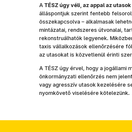
A
TÉSZ úgy véli, az appal az utaso
álláspontjuk szerint fentebb felsor
összekapcsolva – alkalmasak lehetn
mintázatai, rendszeres útvonalai, ta
rekonstruálhatók legyenek. Miközbe
taxis vállalkozások ellenőrzésére f
az utasokat is közvetlenül érinti szer
A TÉSZ úgy érvel, hogy a jogállami 
önkormányzati ellenőrzés nem jelent
vagy agresszív utasok kezelésére s
nyomkövető viselésére kötelezünk.