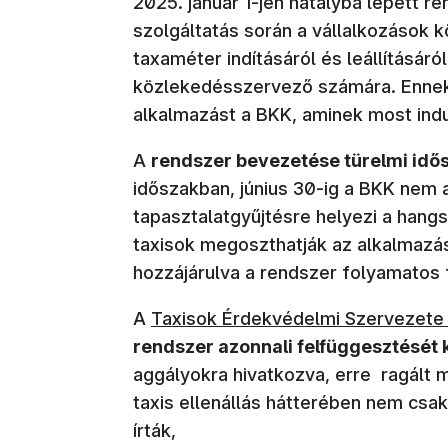
2025. január 1-jén hatályba lépett r
szolgáltatás során a vállalkozások k
taxaméter indításáról és leállításáró
közlekedésszervező számára. Ennek b
alkalmazást a BKK, aminek most indu
A
rendszer bevezetése türelmi idő
időszakban, június 30-ig a BKK nem 
tapasztalatgyűjtésre helyezi a hang
taxisok megoszthatják az alkalmazás
hozzájárulva a rendszer folyamatos 
A
Taxisok Érdekvédelmi Szervezete
rendszer azonnali felfüggesztésé
aggályokra hivatkozva, erre ragált
taxis ellenállás hátterében nem csa
írták,