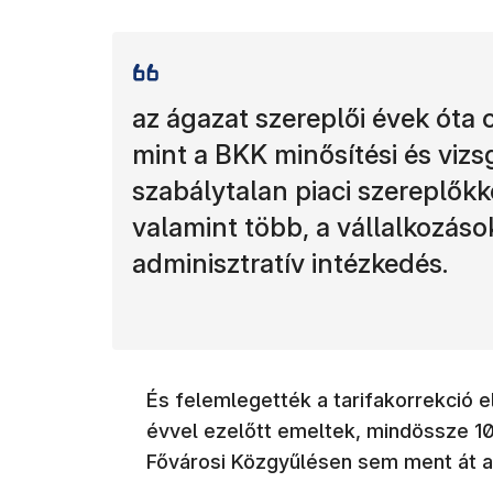
az ágazat szereplői évek óta
mint a BKK minősítési és vizs
szabálytalan piaci szereplőkk
valamint több, a vállalkozás
adminisztratív intézkedés.
És felemlegették a tarifakorrekció e
évvel ezelőtt emeltek, mindössze 1
Fővárosi Közgyűlésen sem ment át a