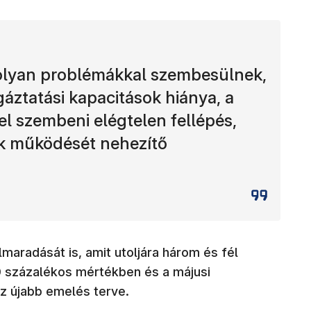
 olyan problémákkal szembesülnek,
gáztatási kapacitások hiánya, a
el szembeni elégtelen fellépés,
ok működését nehezítő
lmaradását is, amit utoljára három és fél
0 százalékos mértékben és a májusi
z újabb emelés terve.