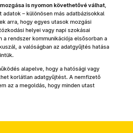
k mozgása is nyomon követhetővé válhat
,
olt adatok – különösen más adatbázisokkal
ek arra, hogy egyes utasok mozgási
rtózkodási helyei vagy napi szokásai
n a rendszer kommunikációja elsősorban a
ókuszál, a valóságban az adatgyűjtés hatása
intük.
működés alapelve, hogy a hatósági vagy
het korlátlan adatgyűjtést. A nemfizető
em az a megoldás, hogy minden utast