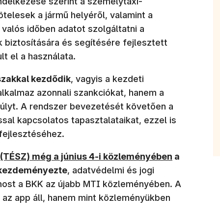
endelkezése szerint a személytaxi-
ötelesek a jármű helyéről, valamint a
l valós időben adatot szolgáltatni a
iztosítására és segítésére fejlesztett
lt el a használata.
szakkal kezdődik
, vagyis a kezdeti
alkalmaz azonnali szankciókat, hanem a
súlyt. A rendszer bevezetését követően a
sal kapcsolatos tapasztalataikat, ezzel is
fejlesztéséhez.
(TÉSZ) még a június 4-i közleményében
a
t kezdeményezte
, adatvédelmi és jogi
 most a BKK az újabb MTI közleményében. A
k az app áll, hanem mint közleményükben