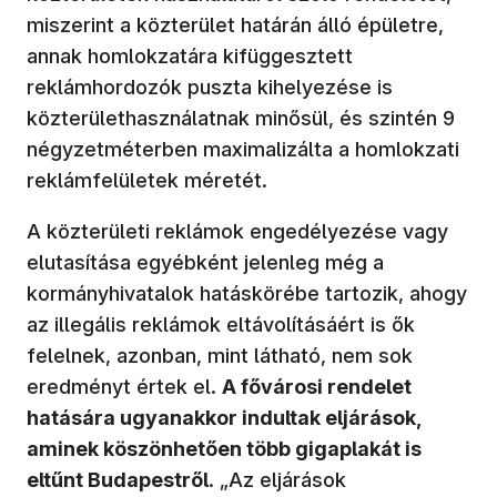
miszerint a közterület határán álló épületre,
annak homlokzatára kifüggesztett
reklámhordozók puszta kihelyezése is
közterülethasználatnak minősül, és szintén 9
négyzetméterben maximalizálta a homlokzati
reklámfelületek méretét.
A közterületi reklámok engedélyezése vagy
elutasítása egyébként jelenleg még a
kormányhivatalok hatáskörébe tartozik, ahogy
az illegális reklámok eltávolításáért is ők
felelnek, azonban, mint látható, nem sok
eredményt értek el.
A fővárosi rendelet
hatására ugyanakkor indultak eljárások,
aminek köszönhetően több gigaplakát is
eltűnt Budapestről
. „Az eljárások