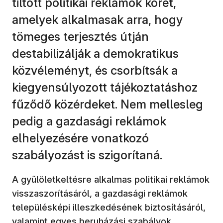
tiltott politikai reklámok körét,
amelyek alkalmasak arra, hogy
tömeges terjesztés útján
destabilizálják a demokratikus
közvéleményt, és csorbítsák a
kiegyensúlyozott tájékoztatáshoz
fűződő közérdeket. Nem mellesleg
pedig a gazdasági reklámok
elhelyezésére vonatkozó
szabályozást is szigorítaná.
A gyűlöletkeltésre alkalmas politikai reklámok
visszaszorításáról, a gazdasági reklámok
településképi illeszkedésének biztosításáról,
valamint egyes beruházási szabályok