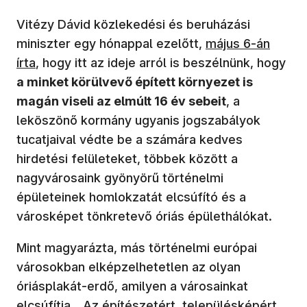
Vitézy Dávid közlekedési és beruházási
miniszter egy hónappal ezelőtt,
május 6-án
írta
, hogy itt az ideje arról is beszélnünk, hogy
a minket körülvevő épített környezet is
magán viseli az elmúlt 16 év sebeit
, a
leköszönő kormány ugyanis jogszabályok
tucatjaival védte be a számára kedves
hirdetési felületeket, többek között a
nagyvárosaink gyönyörű történelmi
épületeinek homlokzatát elcsúfító és a
városképet tönkretevő óriás épülethálókat.
Mint magyarázta, más történelmi európai
városokban elképzelhetetlen az olyan
óriásplakát-erdő, amilyen a városainkat
elcsúfítja. „Az építészetért, településképért