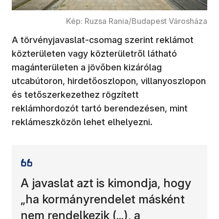
Kép: Ruzsa Rania/Budapest Városháza
A törvényjavaslat-csomag szerint reklámot
közterületen vagy közterületről látható
magánterületen a jövőben kizárólag
utcabútoron, hirdetőoszlopon, villanyoszlopon
és tetőszerkezethez rögzített
reklámhordozót tartó berendezésen, mint
reklámeszközön lehet elhelyezni.
A javaslat azt is kimondja, hogy
„ha kormányrendelet másként
nem rendelkezik (...), a