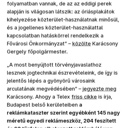
folyamatban vannak, de az az eddigi perek
alapján is világosan látszik: az óriásplakátok
kihelyezése közterület-használatnak minősül,
és a jogellenes közterület-használattal
kapcsolatban hatáskörrel rendelkezik a
Fővárosi Önkormányzat” –
közölte
Karácsony
Gergely főpolgármester.
„A most benyújtott törvényjavaslathoz
lesznek jogtechnikai észrevételeink, de így is
jelentős lépés a gyönyörű városaink
(új ablakban nyílik
arculatának megvédésében” –
jegyezte meg
Karácsony. Ahogy a Telex
friss cikke
is írja,
Budapest belső kerületeiben
a
reklámkataszter szerint egyébként 145 nagy
méretű egyedi reklámeszköz, 204 feszített