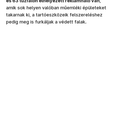
és 63 tűzfalon elhelyezett reklámháló van
,
amik sok helyen valóban műemléki épületeket
takarnak ki, a tartóeszközeik felszereléshez
pedig meg is furkáljak a védett falak.