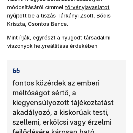
(új ablakban nyílik meg)
módosításáról címmel
törvényjavaslatot
nyújtott be a tiszás Tárkányi Zsolt, Bódis
Kriszta, Csontos Bence.
Mint írják, egyrészt a nyugodt társadalmi
viszonyok helyreállítása érdekében
fontos közérdek az emberi
méltóságot sértő, a
kiegyensúlyozott tájékoztatást
akadályozó, a kiskorúak testi,
szellemi, erkölcsi vagy érzelmi
fejlődésére károsan ható