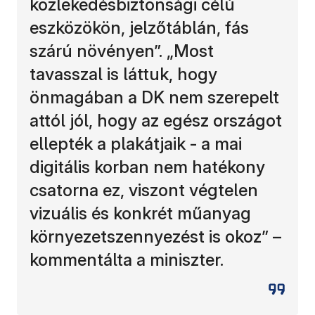
közlekedésbiztonsági célú
eszközökön, jelzőtáblán, fás
szárú növényen”. „Most
tavasszal is láttuk, hogy
önmagában a DK nem szerepelt
attól jól, hogy az egész országot
ellepték a plakátjaik - a mai
digitális korban nem hatékony
csatorna ez, viszont végtelen
vizuális és konkrét műanyag
környezetszennyezést is okoz” –
kommentálta a miniszter.