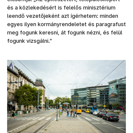
és a közlekedésért is felelős minisztérium
leendő vezetőjeként azt ígérhetem: minden
egyes ilyen kormányrendeletet és paragrafust
meg fogunk keresni, át fogunk nézni, és felül
fogunk vizsgálni.”