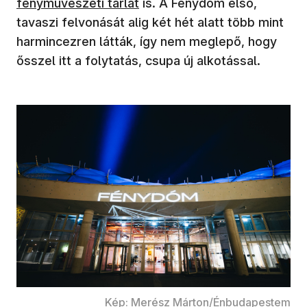
fényművészeti tárlat
is. A Fénydóm első,
tavaszi felvonását alig két hét alatt több mint
harmincezren látták, így nem meglepő, hogy
ősszel itt a folytatás, csupa új alkotással.
Kép: Merész Márton/Énbudapestem