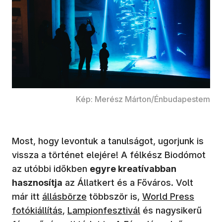
Kép: Merész Márton/Énbudapestem
Most, hogy levontuk a tanulságot, ugorjunk is
vissza a történet elejére! A félkész Biodómot
az utóbbi időkben
egyre kreatívabban
hasznosítja
az Állatkert és a Főváros. Volt
már itt
állásbörze
többször is,
World Press
fotókiállítás
,
Lampionfesztivál
és nagysikerű