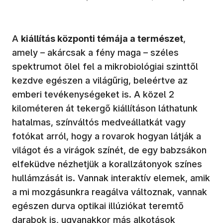
A
kiállítás központi témája a természet
,
amely – akárcsak a fény maga – széles
spektrumot ölel fel a mikrobiológiai szinttől
kezdve egészen a világűrig, beleértve az
emberi tevékenységeket is. A közel 2
kilométeren át tekergő kiállításon láthatunk
hatalmas, színváltós medveállatkát vagy
fotókat arról, hogy a rovarok hogyan látják a
világot és a virágok színét, de egy babzsákon
elfeküdve nézhetjük a korallzátonyok színes
hullámzását is. Vannak interaktív elemek, amik
a mi mozgásunkra reagálva változnak, vannak
egészen durva optikai illúziókat teremtő
darabok is, ugyanakkor más alkotások