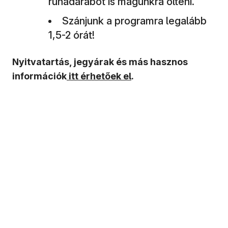
ruhadarabot is magunkra ölteni.
Szánjunk a programra legalább
1,5-2 órát!
Nyitvatartás, jegyárak és más hasznos
információk
itt érhetőek el
.