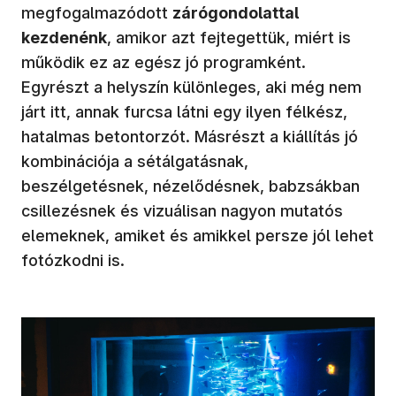
megfogalmazódott
zárógondolattal
kezdenénk
, amikor azt fejtegettük, miért is
működik ez az egész jó programként.
Egyrészt a helyszín különleges, aki még nem
járt itt, annak furcsa látni egy ilyen félkész,
hatalmas betontorzót. Másrészt a kiállítás jó
kombinációja a sétálgatásnak,
beszélgetésnek, nézelődésnek, babzsákban
csillezésnek és vizuálisan nagyon mutatós
elemeknek, amiket és amikkel persze jól lehet
fotózkodni is.