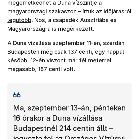
megemelkedhet a Duna vízszintje a
(új ablakban nyílik m
magyarországi szakaszon –
írtuk az időjárásról
legutóbb
. Nos, a csapadék Ausztriába és
Magyarországra is megérkezett.
A Duna vízállása szeptember 11-én, szerdán
Budapesten még csak 137 centi, egy nappal
később, 12-én viszont már fél méterrel
magasabb, 187 centi volt.
Ma, szeptember 13-án, pénteken
16 órakor a Duna vízállása
Budapestnél 214 centin állt –
jegyezte fel az Országos Vízügyi