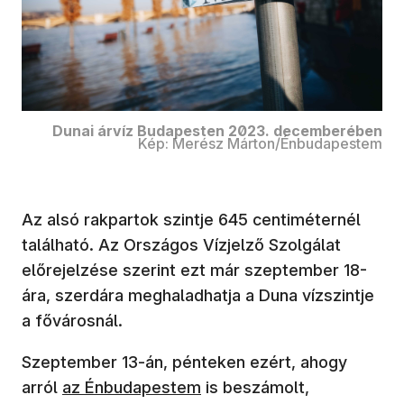
Dunai árvíz Budapesten 2023. decemberében
Kép: Merész Márton/Énbudapestem
Az alsó rakpartok szintje 645 centiméternél
található. Az Országos Vízjelző Szolgálat
előrejelzése szerint ezt már szeptember 18-
ára, szerdára meghaladhatja a Duna vízszintje
a fővárosnál.
Szeptember 13-án, pénteken ezért, ahogy
(új ablakban nyílik meg)
arról
az Énbudapestem
is beszámolt,