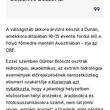
A válságstáb akkora árvízre készül a Dunán,
amekkora általában 10-15 évente fordul elő a
folyó főmedre mentén Ausztriában – írja
az
ORF
.
Ezzel szemben Günter Blöschl osztrák
hidrológus, akadémikus, az extrém hidrológiai
események előrejelzésének nemzetközileg
elismert szakértője a
Kuriernak azt
nyilatkozta
, hogy a jelenlegi helyzetben
elsősorban helyi árvizekre, áradásokra és
földcsuszamlásokra számít, nem lát jönni
olyan „extrém árvizet” a Dunánál, mint például