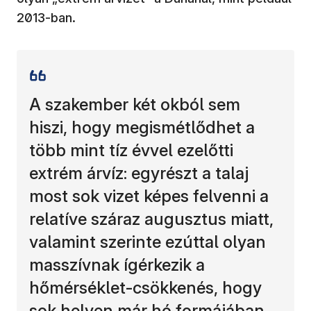
2013-ban.
A szakember két okból sem
hiszi, hogy megismétlődhet a
több mint tíz évvel ezelőtti
extrém árvíz: egyrészt a talaj
most sok vizet képes felvenni a
relatíve száraz augusztus miatt,
valamint szerinte ezúttal olyan
masszívnak ígérkezik a
hőmérséklet-csökkenés, hogy
sok helyen már hó formájában