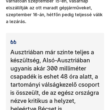
várhatóan szeptember 15-én, vasárnap
elszállítják az ott maradt gépjárműveket,
szeptember 16-án, hétfőn pedig teljessé válik
a lezárás.
Ausztriában már szinte teljes a
készültség, Alsó-Ausztriában
ugyanis akár 300 milliméter
csapadék is eshet 48 óra alatt, a
tartományi válságkezelő csoport
is összeült, de az egész országra
nézve kritikus a helyzet,
beleértve Bécset is.