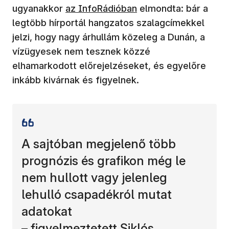
(új ablakban nyílik meg)
ugyanakkor
az InfoRádióban
elmondta: bár a
legtöbb hírportál hangzatos szalagcímekkel
jelzi, hogy nagy árhullám közeleg a Dunán, a
vízügyesek nem tesznek közzé
elhamarkodott előrejelzéseket, és egyelőre
inkább kivárnak és figyelnek.
A sajtóban megjelenő több
prognózis és grafikon még le
nem hullott vagy jelenleg
lehulló csapadékról mutat
adatokat
– figyelmeztetett Siklós