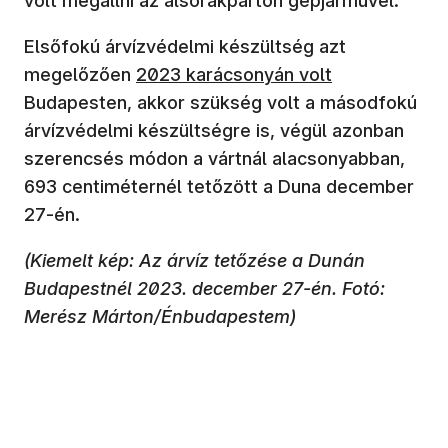
volt megállni az alsórakparton gépjárművel.
Elsőfokú árvízvédelmi készültség azt
(új ablakban nyílik meg)
megelőzően
2023 karácsonyán volt
Budapesten, akkor szükség volt a másodfokú
árvízvédelmi készültségre is, végül azonban
szerencsés módon a vártnál alacsonyabban,
693 centiméternél tetőzött a Duna december
27-én.
(Kiemelt kép: Az árvíz tetőzése a Dunán
Budapestnél 2023. december 27-én. Fotó:
Merész Márton/Énbudapestem)