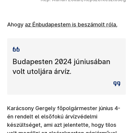
(új ablakban nyílik meg)
Ahogy
az Énbudapestem is beszámolt róla
,
Budapesten 2024 júniusában
volt utoljára árvíz.
Karácsony Gergely főpolgármester június 4-
én rendelt el elsőfokú árvízvédelmi
készültséget, ami azt jelentette, hogy tilos