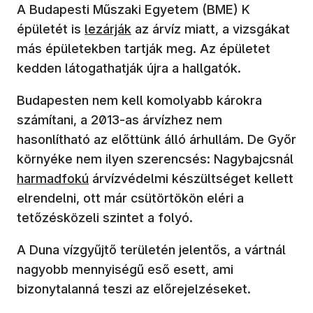
A Budapesti Műszaki Egyetem (BME) K
épületét is
lezárják
az árvíz miatt, a vizsgákat
más épületekben tartják meg. Az épületet
kedden látogathatják újra a hallgatók.
Budapesten nem kell komolyabb károkra
számítani, a 2013-as árvízhez nem
hasonlítható az előttünk álló árhullám. De Győr
környéke nem ilyen szerencsés: Nagybajcsnál
harmadfokú
árvízvédelmi készültséget kellett
elrendelni, ott már csütörtökön eléri a
tetőzésközeli szintet a folyó.
A Duna vízgyűjtő területén jelentős, a vártnál
nagyobb mennyiségű eső esett, ami
bizonytalanná teszi az előrejelzéseket.