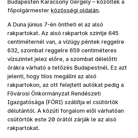
Budapesten Karácsony Gergely – közölték a
főpolgármester
közösségi oldalán
.
A Duna június 7-én öntheti el az alsó
rakpartokat. Az alsó rakpartok szintje 645
centiméternél van, a vízügy péntek reggelre
632, szombat reggelre 659 centiméteres
vízszintet jelez előre, a szombat délelőtti
órákra várható a tetőzés Budapestnél. Ez azt
jelenti, hogy tilos megállni az alsó
rakpartokon, az ott felejtett autókat pedig a
Fővárosi Önkormányzat Rendészeti
Igazgatósága (FÖRI) szállítja el csütörtök
délutántól. A közúti forgalom elől várhatóan
csütörtök este 20 órától zárják le az alsó
rakpartokat.