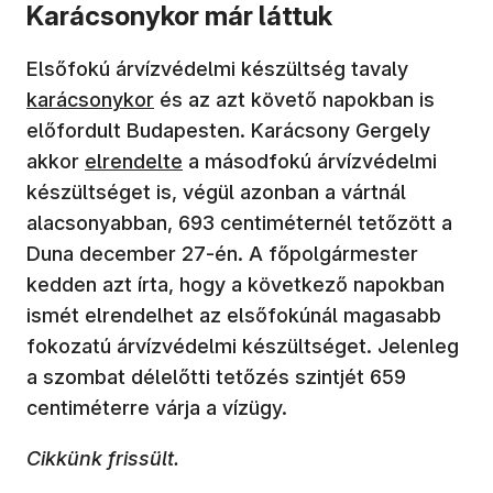
Karácsonykor már láttuk
Elsőfokú árvízvédelmi készültség tavaly
karácsonykor
és az azt követő napokban is
előfordult Budapesten. Karácsony Gergely
akkor
elrendelte
a másodfokú árvízvédelmi
készültséget is, végül azonban a vártnál
alacsonyabban, 693 centiméternél tetőzött a
Duna december 27-én. A főpolgármester
kedden azt írta, hogy a következő napokban
ismét elrendelhet az elsőfokúnál magasabb
fokozatú árvízvédelmi készültséget. Jelenleg
a szombat délelőtti tetőzés szintjét 659
centiméterre várja a vízügy.
Cikkünk frissült.