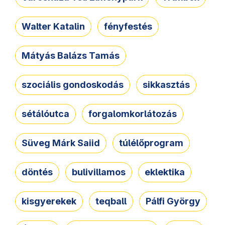
Walter Katalin
fényfestés
Mátyás Balázs Tamás
szociális gondoskodás
sikkasztás
sétálóutca
forgalomkorlátozás
Süveg Márk Saiid
túlélőprogram
döntés
bulivillamos
eklektika
kisgyerekek
teqball
Pálfi György