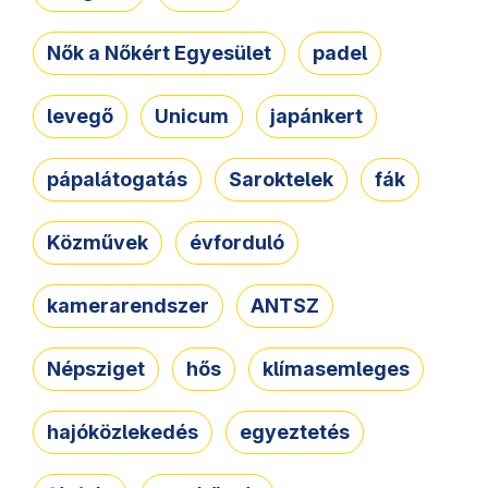
Nők a Nőkért Egyesület
padel
levegő
Unicum
japánkert
pápalátogatás
Saroktelek
fák
Közművek
évforduló
kamerarendszer
ANTSZ
Népsziget
hős
klímasemleges
hajóközlekedés
egyeztetés