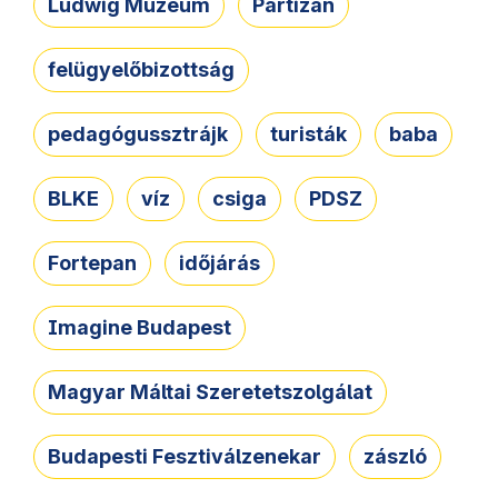
Ludwig Múzeum
Partizán
felügyelőbizottság
pedagógussztrájk
turisták
baba
BLKE
víz
csiga
PDSZ
Fortepan
időjárás
Imagine Budapest
Magyar Máltai Szeretetszolgálat
Budapesti Fesztiválzenekar
zászló