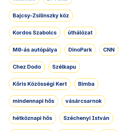
Bajcsy-Zsilinszky köz
Kordos Szabolcs
úthálózat
M0-ás autópálya
DinoPark
CNN
Chez Dodo
Szélkapu
Kőris Közösségi Kert
Bimba
mindennapi hős
vásárcsarnok
hétköznapi hős
Széchenyi István