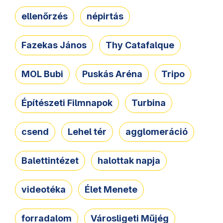
ellenőrzés
népirtás
Fazekas János
Thy Catafalque
MOL Bubi
Puskás Aréna
Tripo
Építészeti Filmnapok
Turbina
csend
Lehel tér
agglomeráció
Balettintézet
halottak napja
videotéka
Élet Menete
forradalom
Városligeti Műjég