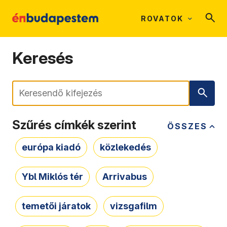
ROVATOK
Keresés
Keresés
Szűrés címkék szerint
ÖSSZES
európa kiadó
közlekedés
Ybl Miklós tér
Arrivabus
temetői járatok
vizsgafilm