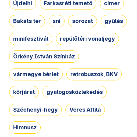
Újdelhi
Farkasréti temető
címer
Bakáts tér
sni
sorozat
gyűlés
minifesztivál
repülőtéri vonaljegy
Örkény István Színház
vármegye bérlet
retrobuszok, BKV
körjárat
gyalogosközlekedés
Széchenyi-hegy
Veres Attila
Himnusz