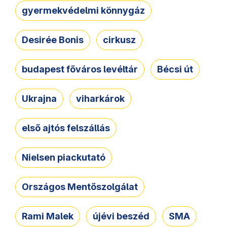
gyermekvédelmi könnygáz
Desirée Bonis
cirkusz
budapest főváros levéltár
Bécsi út
Ukrajna
viharkárok
első ajtós felszállás
Nielsen piackutató
Országos Mentőszolgálat
Rami Malek
újévi beszéd
SMA