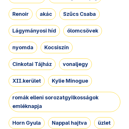
Renoir
akác
Szűcs Csaba
Lágymányosi híd
ólomcsövek
nyomda
Kocsiszín
Cinkotai Tájház
vonaljegy
XII.kerület
Kylie Minogue
romák elleni sorozatgyilkosságok
emléknapja
Horn Gyula
Nappal hajtva
üzlet