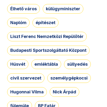
Élhető város
külügyminiszter
Naplóm
építészet
Liszt Ferenc Nemzetközi Repülőtér
Budapesti Sportszolgáltató Központ
Húsvét
emléktábla
süllyedés
civil szervezet
személygépkocsi
Hugonnai Vilma
Nick Árpád
fülemüle
BP Fatár