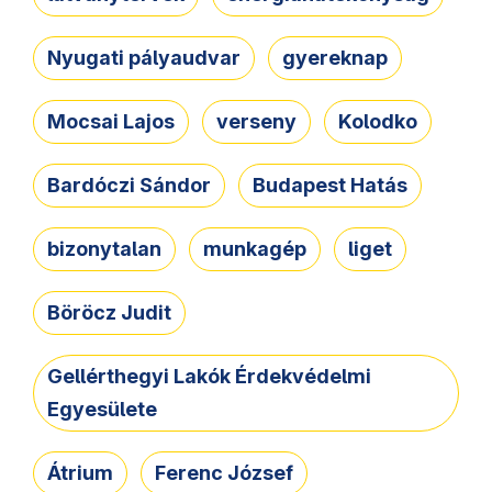
Nyugati pályaudvar
gyereknap
Mocsai Lajos
verseny
Kolodko
Bardóczi Sándor
Budapest Hatás
bizonytalan
munkagép
liget
Böröcz Judit
Gellérthegyi Lakók Érdekvédelmi
Egyesülete
Átrium
Ferenc József