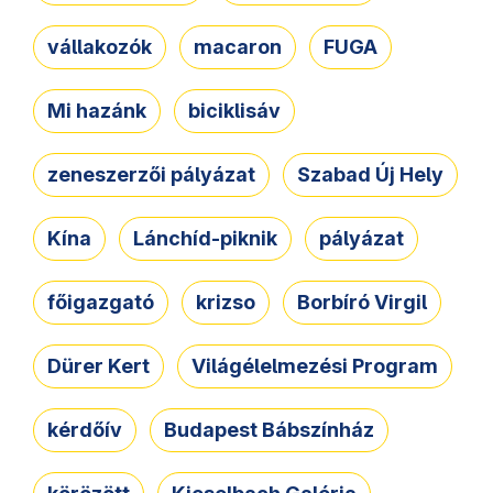
vállakozók
macaron
FUGA
Mi hazánk
biciklisáv
zeneszerzői pályázat
Szabad Új Hely
Kína
Lánchíd-piknik
pályázat
főigazgató
krizso
Borbíró Virgil
Dürer Kert
Világélelmezési Program
kérdőív
Budapest Bábszínház