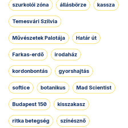
szurkolói zóna
állásbörze
kassza
Temesvári Szilvia
Művészetek Palotája
Határ út
Farkas-erdő
irodaház
kordonbontás
gyorshajtás
softice
botanikus
Mad Scientist
Budapest 150
kisszakasz
ritka betegség
színésznő