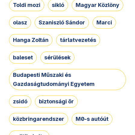
Toldi mozi
sikló
Magyar Közlöny
olasz
Szaniszló Sándor
Marci
Hanga Zoltán
tárlatvezetés
baleset
sérülések
Budapesti Műszaki és
Gazdaságtudományi Egyetem
zsidó
biztonsági őr
közbringarendszer
M0-s autóút