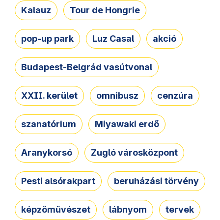
Kalauz
Tour de Hongrie
pop-up park
Luz Casal
akció
Budapest-Belgrád vasútvonal
XXII. kerület
omnibusz
cenzúra
szanatórium
Miyawaki erdő
Aranykorsó
Zugló városközpont
Pesti alsórakpart
beruházási törvény
képzőművészet
lábnyom
tervek