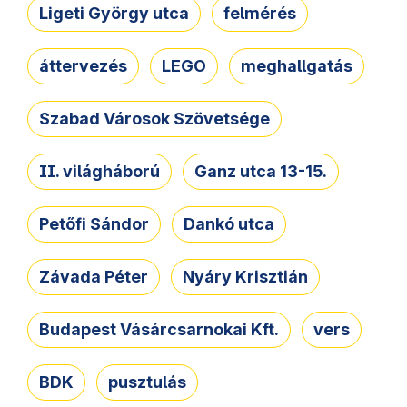
Ligeti György utca
felmérés
áttervezés
LEGO
meghallgatás
Szabad Városok Szövetsége
II. világháború
Ganz utca 13-15.
Petőfi Sándor
Dankó utca
Závada Péter
Nyáry Krisztián
Budapest Vásárcsarnokai Kft.
vers
BDK
pusztulás