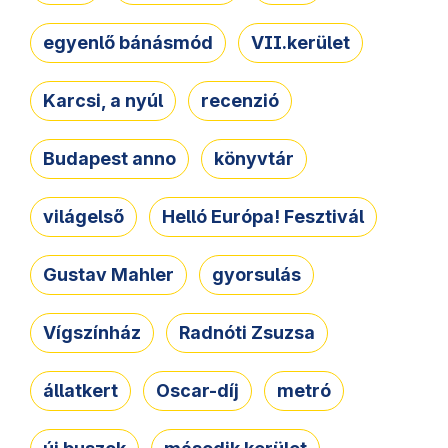
egyenlő bánásmód
VII.kerület
Karcsi, a nyúl
recenzió
Budapest anno
könyvtár
világelső
Helló Európa! Fesztivál
Gustav Mahler
gyorsulás
Vígszínház
Radnóti Zsuzsa
állatkert
Oscar-díj
metró