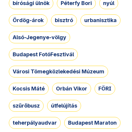
bírósági ülnök
Péterfy Bori
nyúl
Ördög-árok
bisztró
urbanisztika
Alsó-Jegenye-völgy
Budapest FotóFesztivál
Városi Tömegközlekedési Múzeum
Kocsis Máté
Orbán Vikor
FÖRI
szűrőbusz
útfelújítás
teherpályaudvar
Budapest Maraton