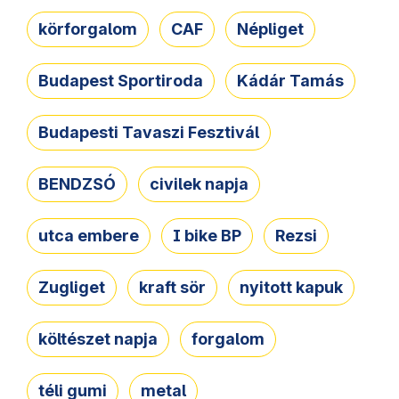
körforgalom
CAF
Népliget
Budapest Sportiroda
Kádár Tamás
Budapesti Tavaszi Fesztivál
BENDZSÓ
civilek napja
utca embere
I bike BP
Rezsi
Zugliget
kraft sör
nyitott kapuk
költészet napja
forgalom
téli gumi
metal