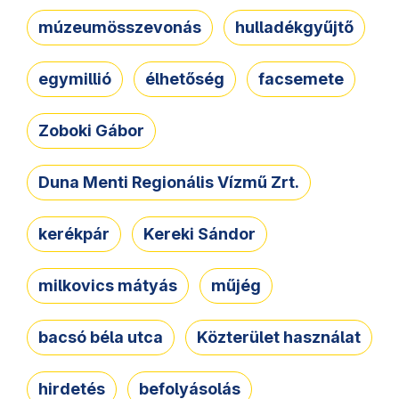
múzeumösszevonás
hulladékgyűjtő
egymillió
élhetőség
facsemete
Zoboki Gábor
Duna Menti Regionális Vízmű Zrt.
kerékpár
Kereki Sándor
milkovics mátyás
műjég
bacsó béla utca
Közterület használat
hirdetés
befolyásolás