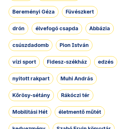
Bereményi Géza
Füvészkert
drón
élvefogó csapda
Abbázia
csúszdadomb
Pion István
vízi sport
Fidesz-székház
edzés
nyitott rakpart
Muhi András
Kőrösy-sétány
Rákóczi tér
Mobilitási Hét
életmentő műtét
kedvezmény
Szabó Ervin könyvtár