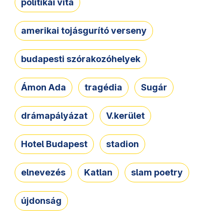
politikai vita
amerikai tojásgurító verseny
budapesti szórakozóhelyek
Ámon Ada
tragédia
Sugár
drámapályázat
V.kerület
Hotel Budapest
stadion
elnevezés
Katlan
slam poetry
újdonság