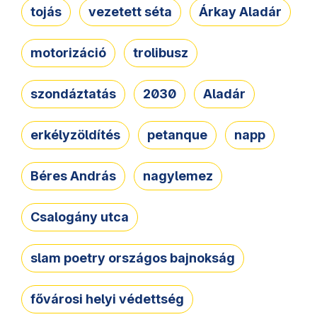
tojás
vezetett séta
Árkay Aladár
motorizáció
trolibusz
szondáztatás
2030
Aladár
erkélyzöldítés
petanque
napp
Béres András
nagylemez
Csalogány utca
slam poetry országos bajnokság
fővárosi helyi védettség