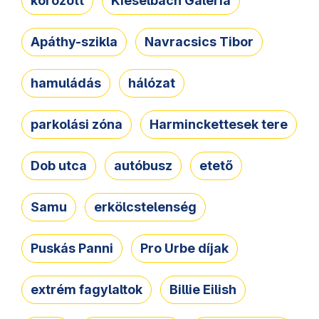
körözött
Kieselbach Galéria
Apáthy-szikla
Navracsics Tibor
hamuládás
hálózat
parkolási zóna
Harminckettesek tere
Dob utca
autóbusz
etető
Samu
erkölcstelenség
Puskás Panni
Pro Urbe díjak
extrém fagylaltok
Billie Eilish