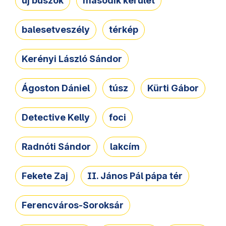
új buszok
második kerület
balesetveszély
térkép
Kerényi László Sándor
Ágoston Dániel
túsz
Kürti Gábor
Detective Kelly
foci
Radnóti Sándor
lakcím
Fekete Zaj
II. János Pál pápa tér
Ferencváros-Soroksár