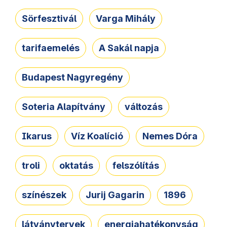
Sörfesztivál
Varga Mihály
tarifaemelés
A Sakál napja
Budapest Nagyregény
Soteria Alapítvány
változás
Ikarus
Víz Koalíció
Nemes Dóra
troli
oktatás
felszólítás
színészek
Jurij Gagarin
1896
látványtervek
energiahatékonyság