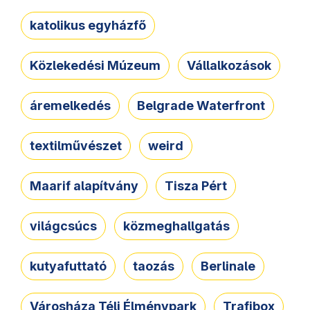
katolikus egyházfő
Közlekedési Múzeum
Vállalkozások
áremelkedés
Belgrade Waterfront
textilművészet
weird
Maarif alapítvány
Tisza Pért
világcsúcs
közmeghallgatás
kutyafuttató
taozás
Berlinale
Városháza Téli Élménypark
Trafibox