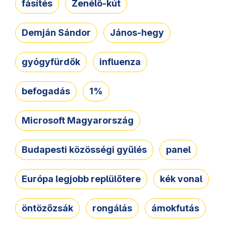
fásítés
Zenélő-kút
Demján Sándor
János-hegy
gyógyfürdők
influenza
befogadás
1%
Microsoft Magyarország
Budapesti közösségi gyűlés
panel
Európa legjobb replülőtere
kék vonal
öntözőzsák
rongálás
ámokfutás