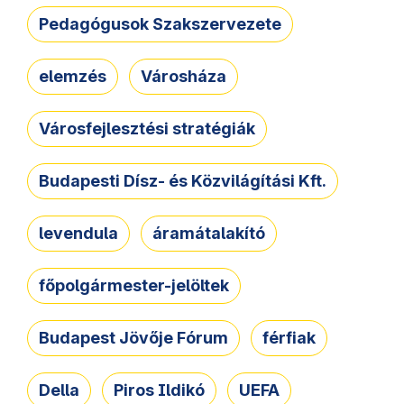
Pedagógusok Szakszervezete
elemzés
Városháza
Városfejlesztési stratégiák
Budapesti Dísz- és Közvilágítási Kft.
levendula
áramátalakító
főpolgármester-jelöltek
Budapest Jövője Fórum
férfiak
Della
Piros Ildikó
UEFA