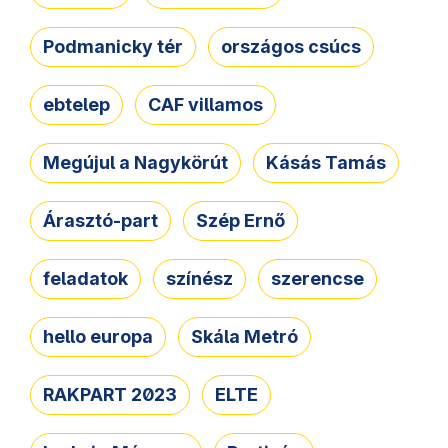
Podmanicky tér
országos csúcs
ebtelep
CAF villamos
Megújul a Nagykörút
Kásás Tamás
Árasztó-part
Szép Ernő
feladatok
színész
szerencse
hello europa
Skála Metró
RAKPART 2023
ELTE