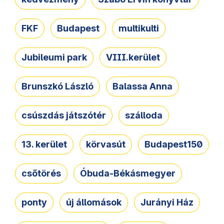
FKF
Budapest
multikulti
Jubileumi park
VIII.kerület
Brunszkó László
Balassa Anna
csúszdás játszótér
szálloda
13. kerület
körvasút
Budapest150
csőtörés
Óbuda-Békásmegyer
ponty
új állomások
Jurányi Ház