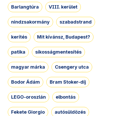
Barlangtúra
VIII. kerület
nindzsakormány
szabadstrand
kerítés
Mit kívánsz, Budapest?
patika
síkosságmentesítés
magyar márka
Csengery utca
Bodor Ádám
Bram Stoker-díj
LEGO-oroszlán
elbontás
Fekete Giorgio
autósüldözés