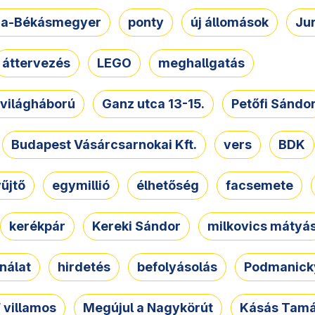
a-Békásmegyer
ponty
új állomások
Ju
áttervezés
LEGO
meghallgatás
. világháború
Ganz utca 13-15.
Petőfi Sándo
Budapest Vásárcsarnokai Kft.
vers
BDK
űjtő
egymillió
élhetőség
facsemete
kerékpár
Kereki Sándor
milkovics mátyá
nálat
hirdetés
befolyásolás
Podmanicky
 villamos
Megújul a Nagykörút
Kásás Tam