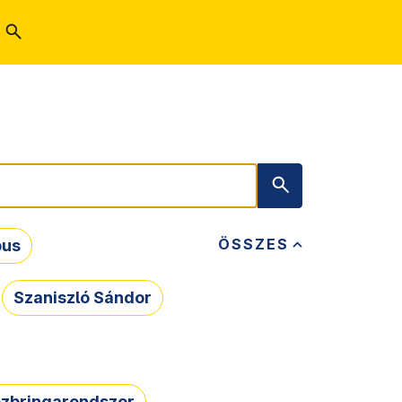
ÖSSZES
bus
Szaniszló Sándor
zbringarendszer