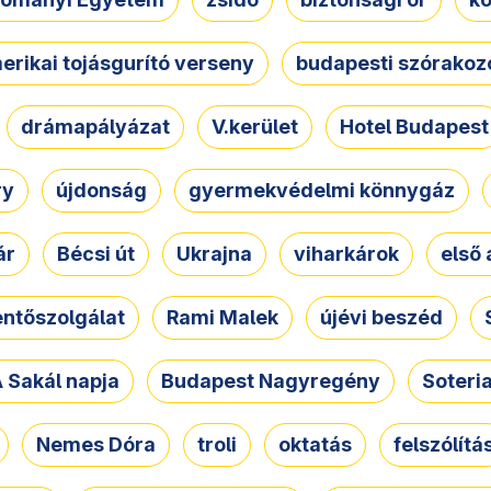
erikai tojásgurító verseny
budapesti szórakoz
drámapályázat
V.kerület
Hotel Budapest
ry
újdonság
gyermekvédelmi könnygáz
ár
Bécsi út
Ukrajna
viharkárok
első 
ntőszolgálat
Rami Malek
újévi beszéd
 Sakál napja
Budapest Nagyregény
Soteri
Nemes Dóra
troli
oktatás
felszólítá