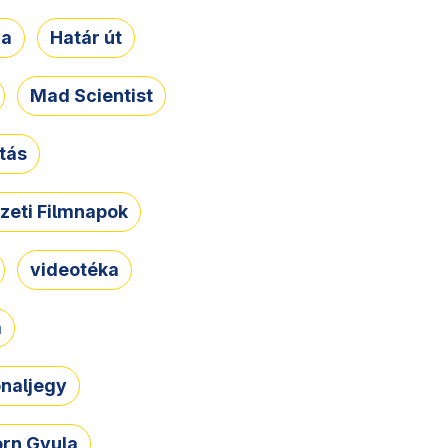
ja
Határ út
Mad Scientist
tás
zeti Filmnapok
videotéka
a
naljegy
rn Gyula