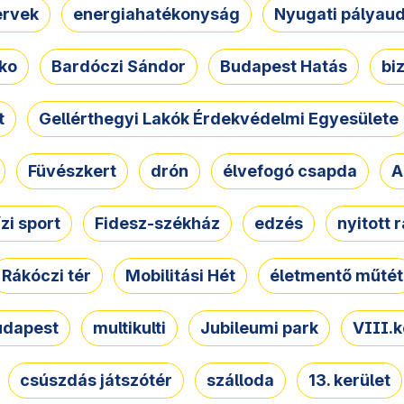
ervek
energiahatékonyság
Nyugati pályau
ko
Bardóczi Sándor
Budapest Hatás
bi
t
Gellérthegyi Lakók Érdekvédelmi Egyesülete
Füvészkert
drón
élvefogó csapda
A
ízi sport
Fidesz-székház
edzés
nyitott 
Rákóczi tér
Mobilitási Hét
életmentő műtét
udapest
multikulti
Jubileumi park
VIII.k
csúszdás játszótér
szálloda
13. kerület