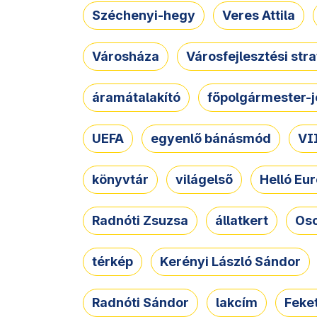
Széchenyi-hegy
Veres Attila
Városháza
Városfejlesztési str
áramátalakító
főpolgármester-j
UEFA
egyenlő bánásmód
VII
könyvtár
világelső
Helló Eur
Radnóti Zsuzsa
állatkert
Osc
térkép
Kerényi László Sándor
Radnóti Sándor
lakcím
Feket