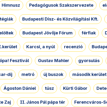
Himnusz
Pedagógusok Szakszervezete
e
atégiák
Budapesti Dísz- és Közvilágítási Kft.
elöltek
Budapest Jövője Fórum
férfiak
D
.kerület
Karcsi, a nyúl
recenzió
Budape
ópa! Fesztivál
Gustav Mahler
gyorsulás
ar-díj
metró
új buszok
második kerület
Ágoston Dániel
túsz
Kürti Gábor
Dete
e Zaj
II. János Pál pápa tér
Ferencváros-S