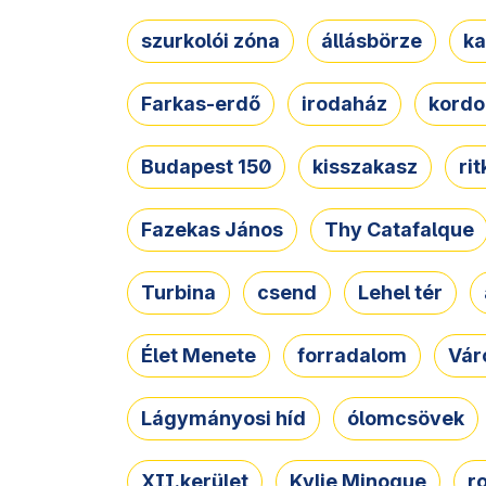
szurkolói zóna
állásbörze
ka
Farkas-erdő
irodaház
kordo
Budapest 150
kisszakasz
ri
Fazekas János
Thy Catafalque
Turbina
csend
Lehel tér
Élet Menete
forradalom
Vár
Lágymányosi híd
ólomcsövek
XII.kerület
Kylie Minogue
r