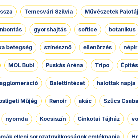
ssza
Temesvári Szilvia
Művészetek Palotá
nbontás
gyorshajtás
softice
botanikus
tka betegség
színésznő
ellenőrzés
népir
MOL Bubi
Puskás Aréna
Tripo
Építés
agglomeráció
Balettintézet
halottak napja
osligeti Műjég
Renoir
akác
Szűcs Csab
nyomda
Kocsiszín
Cinkotai Tájház
vo
omák elleni sorozatgyilkosságok emléknapja
Ho