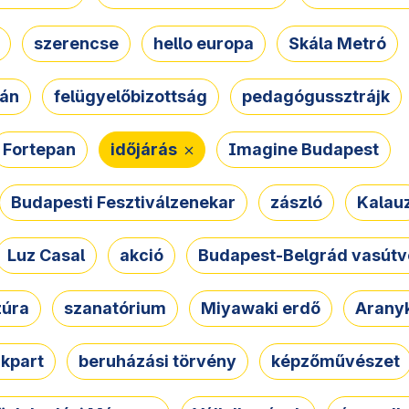
szerencse
hello europa
Skála Metró
zán
felügyelőbizottság
pedagógussztrájk
Fortepan
időjárás
Imagine Budapest
Budapesti Fesztiválzenekar
zászló
Kalau
Luz Casal
akció
Budapest-Belgrád vasútv
zúra
szanatórium
Miyawaki erdő
Arany
akpart
beruházási törvény
képzőművészet