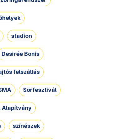
óhelyek
stadion
Desirée Bonis
ajtós felszállás
SMA
Sörfesztivál
a Alapítvány
s
színészek