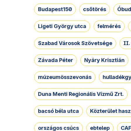
Budapest150
csőtörés
Óbud
Ligeti György utca
felmérés
Szabad Városok Szövetsége
II
Závada Péter
Nyáry Krisztián
múzeumösszevonás
hulladékgy
Duna Menti Regionális Vízmű Zrt.
bacsó béla utca
Közterület hasz
országos csúcs
ebtelep
CAF