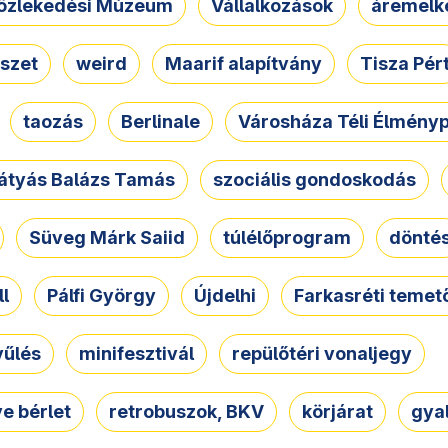
özlekedési Múzeum
Vállalkozások
áremelk
szet
weird
Maarif alapítvány
Tisza Pér
taozás
Berlinale
Városháza Téli Élmény
átyás Balázs Tamás
szociális gondoskodás
Süveg Márk Saiid
túlélőprogram
dönté
ll
Pálfi György
Újdelhi
Farkasréti temet
yűlés
minifesztivál
repülőtéri vonaljegy
e bérlet
retrobuszok, BKV
körjárat
gya