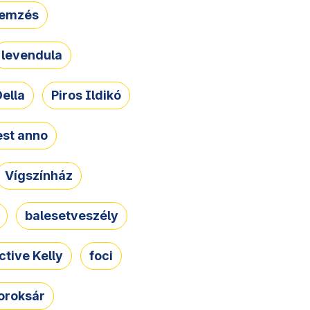
lemzés
levendula
ella
Piros Ildikó
st anno
Vígszínház
balesetveszély
ctive Kelly
foci
oroksár