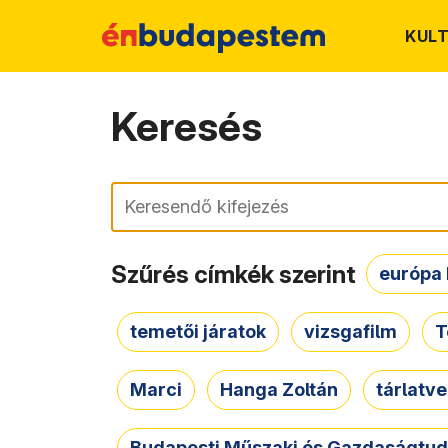
KUL
Keresés
Keresés
Szűrés címkék szerint
európa 
temetői járatok
vizsgafilm
T
Marci
Hanga Zoltán
tárlatv
Budapesti Műszaki és Gazdaságtu