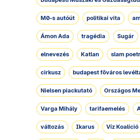
M0-s autóút
politikai vita
am
Ámon Ada
tragédia
Sugár
elnevezés
Katlan
slam poet
cirkusz
budapest főváros levélt
Nielsen piackutató
Országos Me
Varga Mihály
tarifaemelés
A
változás
Ikarus
Víz Koalíció