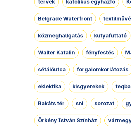
tervek
katolikus egyházfő
K
Belgrade Waterfront
textilművé
közmeghallgatás
kutyafuttató
Walter Katalin
fényfestés
M
sétálóutca
forgalomkorlátozás
eklektika
kisgyerekek
teqba
Bakáts tér
sni
sorozat
g
Örkény István Színház
vármegy