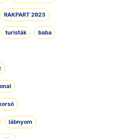
RAKPART 2023
turisták
baba
z
onal
korsó
lábnyom