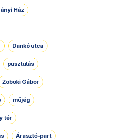
rányi Ház
r
Dankó utca
pusztulás
Zoboki Gábor
s
műjég
 tér
ás
Árasztó-part