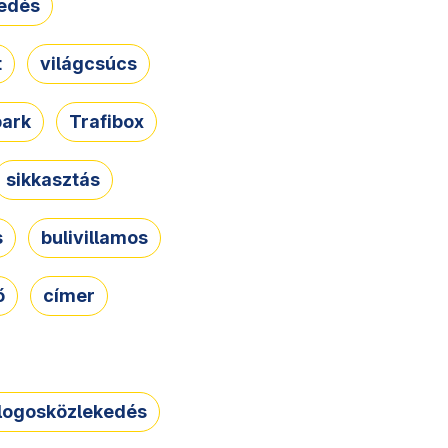
edés
t
világcsúcs
park
Trafibox
sikkasztás
s
bulivillamos
ő
címer
logosközlekedés