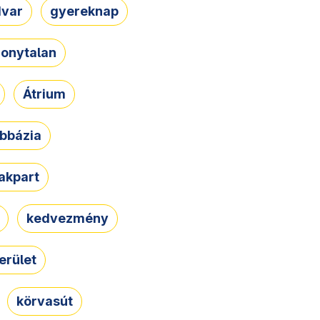
dvar
gyereknap
zonytalan
Átrium
bbázia
rakpart
kedvezmény
erület
körvasút