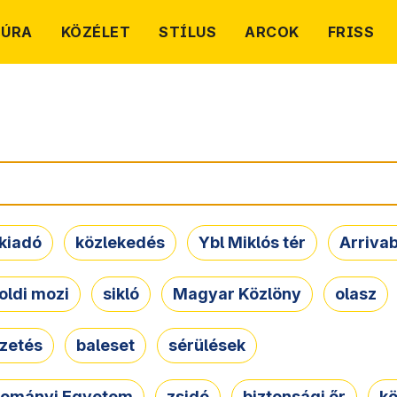
TÚRA
KÖZÉLET
STÍLUS
ARCOK
FRISS
kiadó
közlekedés
Ybl Miklós tér
Arriva
oldi mozi
sikló
Magyar Közlöny
olasz
ezetés
baleset
sérülések
dományi Egyetem
zsidó
biztonsági őr
kö