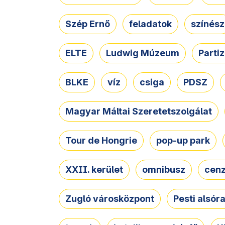
Szép Ernő
feladatok
színész
ELTE
Ludwig Múzeum
Parti
BLKE
víz
csiga
PDSZ
Magyar Máltai Szeretetszolgálat
Tour de Hongrie
pop-up park
XXII. kerület
omnibusz
cen
Zugló városközpont
Pesti alsór