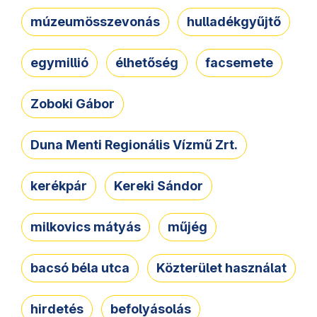
múzeumösszevonás
hulladékgyűjtő
egymillió
élhetőség
facsemete
Zoboki Gábor
Duna Menti Regionális Vízmű Zrt.
kerékpár
Kereki Sándor
milkovics mátyás
műjég
bacsó béla utca
Közterület használat
hirdetés
befolyásolás