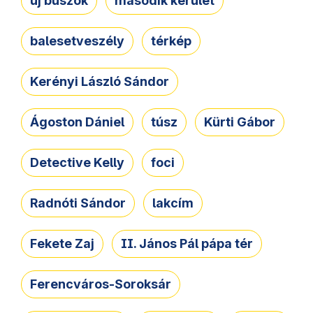
új buszok
második kerület
balesetveszély
térkép
Kerényi László Sándor
Ágoston Dániel
túsz
Kürti Gábor
Detective Kelly
foci
Radnóti Sándor
lakcím
Fekete Zaj
II. János Pál pápa tér
Ferencváros-Soroksár