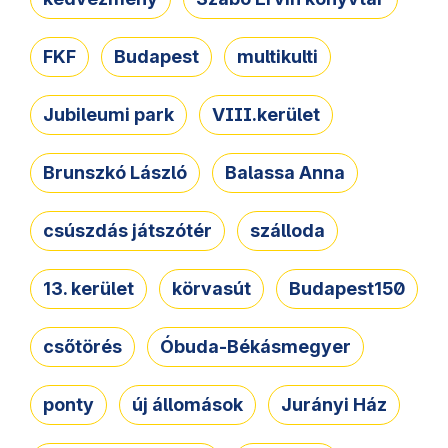
FKF
Budapest
multikulti
Jubileumi park
VIII.kerület
Brunszkó László
Balassa Anna
csúszdás játszótér
szálloda
13. kerület
körvasút
Budapest150
csőtörés
Óbuda-Békásmegyer
ponty
új állomások
Jurányi Ház