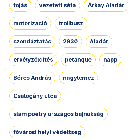
tojás
vezetett séta
Árkay Aladár
motorizáció
trolibusz
szondáztatás
2030
Aladár
erkélyzöldítés
petanque
napp
Béres András
nagylemez
Csalogány utca
slam poetry országos bajnokság
fővárosi helyi védettség