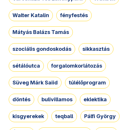
Walter Katalin
fényfestés
Mátyás Balázs Tamás
szociális gondoskodás
sikkasztás
sétálóutca
forgalomkorlátozás
Süveg Márk Saiid
túlélőprogram
döntés
bulivillamos
eklektika
kisgyerekek
teqball
Pálfi György