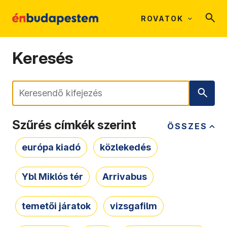
ROVATOK
Keresés
Keresés
Szűrés címkék szerint
ÖSSZES
európa kiadó
közlekedés
Ybl Miklós tér
Arrivabus
temetői járatok
vizsgafilm