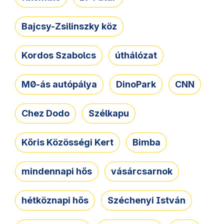
Bajcsy-Zsilinszky köz
Kordos Szabolcs
úthálózat
M0-ás autópálya
DinoPark
CNN
Chez Dodo
Szélkapu
Kőris Közösségi Kert
Bimba
mindennapi hős
vásárcsarnok
hétköznapi hős
Széchenyi István