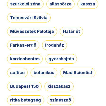
szurkolói zóna
állásbörze
kassza
Temesvári Szilvia
Művészetek Palotája
Határ út
Farkas-erdő
irodaház
kordonbontás
gyorshajtás
softice
botanikus
Mad Scientist
Budapest 150
kisszakasz
ritka betegség
színésznő