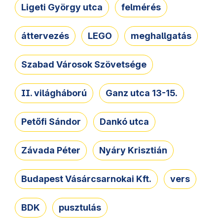
Ligeti György utca
felmérés
áttervezés
LEGO
meghallgatás
Szabad Városok Szövetsége
II. világháború
Ganz utca 13-15.
Petőfi Sándor
Dankó utca
Závada Péter
Nyáry Krisztián
Budapest Vásárcsarnokai Kft.
vers
BDK
pusztulás