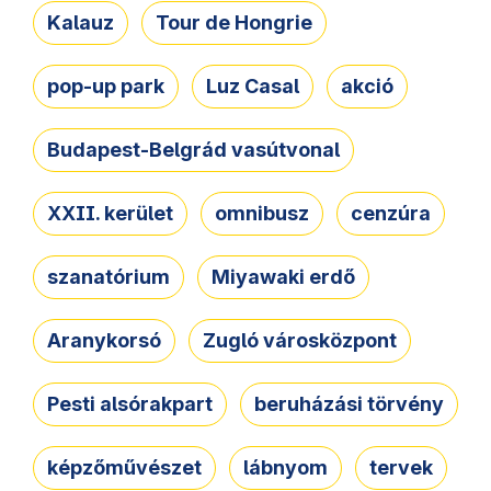
Kalauz
Tour de Hongrie
pop-up park
Luz Casal
akció
Budapest-Belgrád vasútvonal
XXII. kerület
omnibusz
cenzúra
szanatórium
Miyawaki erdő
Aranykorsó
Zugló városközpont
Pesti alsórakpart
beruházási törvény
képzőművészet
lábnyom
tervek