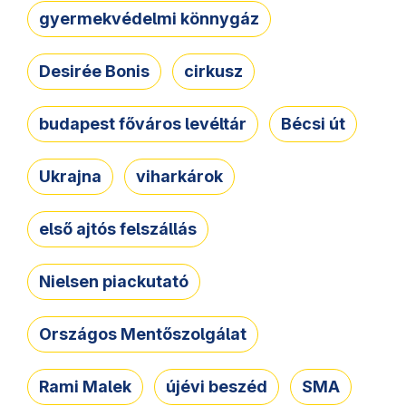
gyermekvédelmi könnygáz
Desirée Bonis
cirkusz
budapest főváros levéltár
Bécsi út
Ukrajna
viharkárok
első ajtós felszállás
Nielsen piackutató
Országos Mentőszolgálat
Rami Malek
újévi beszéd
SMA