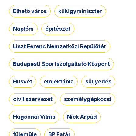
Élhető város
külügyminiszter
Naplóm
építészet
Liszt Ferenc Nemzetközi Repülőtér
Budapesti Sportszolgáltató Központ
Húsvét
emléktábla
süllyedés
civil szervezet
személygépkocsi
Hugonnai Vilma
Nick Árpád
fülemüle
BP Fatár