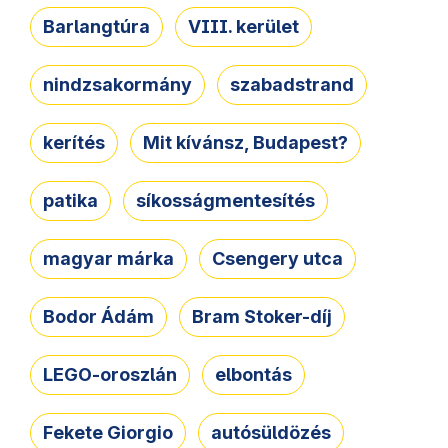
Barlangtúra
VIII. kerület
nindzsakormány
szabadstrand
kerítés
Mit kívánsz, Budapest?
patika
síkosságmentesítés
magyar márka
Csengery utca
Bodor Ádám
Bram Stoker-díj
LEGO-oroszlán
elbontás
Fekete Giorgio
autósüldözés