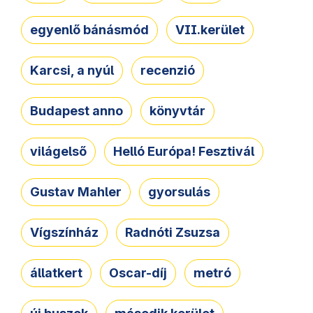
egyenlő bánásmód
VII.kerület
Karcsi, a nyúl
recenzió
Budapest anno
könyvtár
világelső
Helló Európa! Fesztivál
Gustav Mahler
gyorsulás
Vígszínház
Radnóti Zsuzsa
állatkert
Oscar-díj
metró