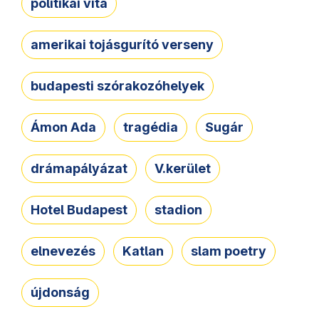
politikai vita
amerikai tojásgurító verseny
budapesti szórakozóhelyek
Ámon Ada
tragédia
Sugár
drámapályázat
V.kerület
Hotel Budapest
stadion
elnevezés
Katlan
slam poetry
újdonság