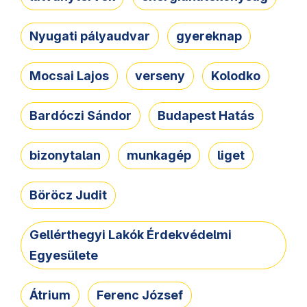
Nyugati pályaudvar
gyereknap
Mocsai Lajos
verseny
Kolodko
Bardóczi Sándor
Budapest Hatás
bizonytalan
munkagép
liget
Böröcz Judit
Gellérthegyi Lakók Érdekvédelmi
Egyesülete
Átrium
Ferenc József