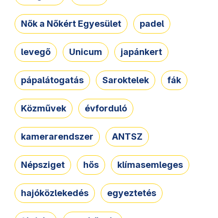
Nők a Nőkért Egyesület
padel
levegő
Unicum
japánkert
pápalátogatás
Saroktelek
fák
Közművek
évforduló
kamerarendszer
ANTSZ
Népsziget
hős
klímasemleges
hajóközlekedés
egyeztetés