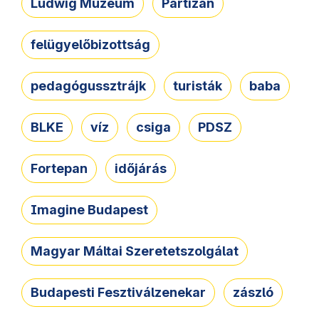
Ludwig Múzeum
Partizán
felügyelőbizottság
pedagógussztrájk
turisták
baba
BLKE
víz
csiga
PDSZ
Fortepan
időjárás
Imagine Budapest
Magyar Máltai Szeretetszolgálat
Budapesti Fesztiválzenekar
zászló