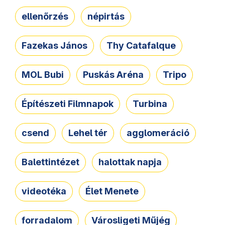
ellenőrzés
népirtás
Fazekas János
Thy Catafalque
MOL Bubi
Puskás Aréna
Tripo
Építészeti Filmnapok
Turbina
csend
Lehel tér
agglomeráció
Balettintézet
halottak napja
videotéka
Élet Menete
forradalom
Városligeti Műjég