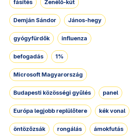
fásítés
Zenélő-kút
Demján Sándor
János-hegy
gyógyfürdők
influenza
befogadás
1%
Microsoft Magyarország
Budapesti közösségi gyűlés
panel
Európa legjobb replülőtere
kék vonal
öntözőzsák
rongálás
ámokfutás