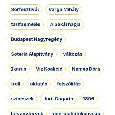
Sörfesztivál
Varga Mihály
tarifaemelés
A Sakál napja
Budapest Nagyregény
Soteria Alapítvány
változás
Ikarus
Víz Koalíció
Nemes Dóra
troli
oktatás
felszólítás
színészek
Jurij Gagarin
1896
látványtervek
energiahatékonyság