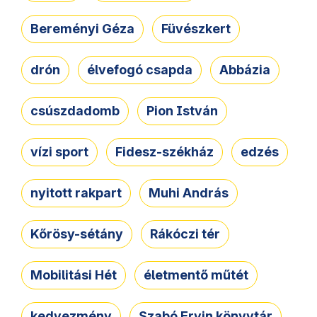
Bereményi Géza
Füvészkert
drón
élvefogó csapda
Abbázia
csúszdadomb
Pion István
vízi sport
Fidesz-székház
edzés
nyitott rakpart
Muhi András
Kőrösy-sétány
Rákóczi tér
Mobilitási Hét
életmentő műtét
kedvezmény
Szabó Ervin könyvtár