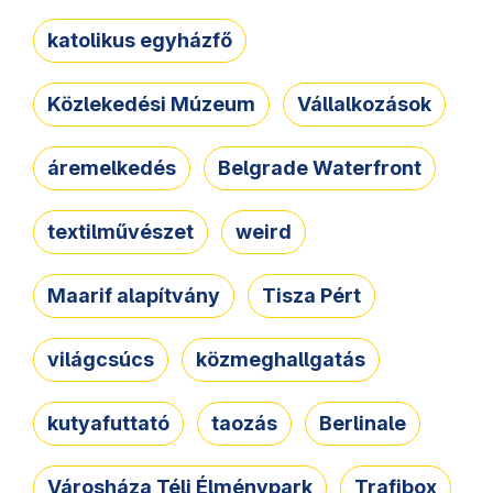
katolikus egyházfő
Közlekedési Múzeum
Vállalkozások
áremelkedés
Belgrade Waterfront
textilművészet
weird
Maarif alapítvány
Tisza Pért
világcsúcs
közmeghallgatás
kutyafuttató
taozás
Berlinale
Városháza Téli Élménypark
Trafibox