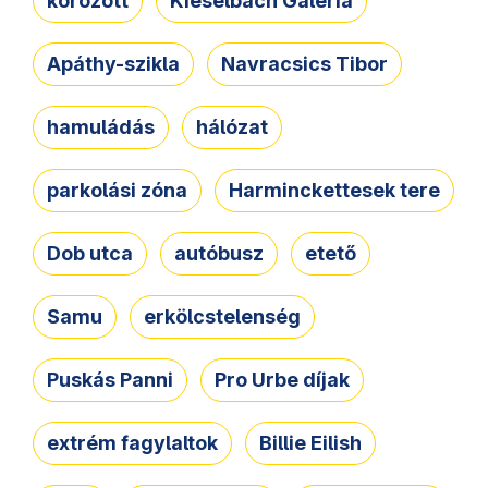
körözött
Kieselbach Galéria
Apáthy-szikla
Navracsics Tibor
hamuládás
hálózat
parkolási zóna
Harminckettesek tere
Dob utca
autóbusz
etető
Samu
erkölcstelenség
Puskás Panni
Pro Urbe díjak
extrém fagylaltok
Billie Eilish