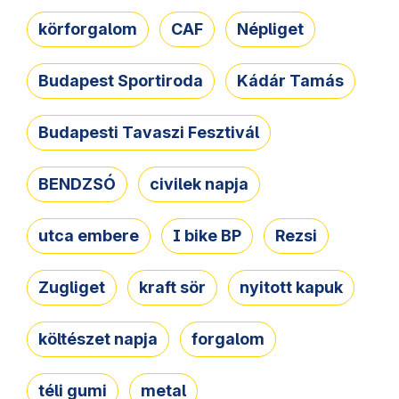
körforgalom
CAF
Népliget
Budapest Sportiroda
Kádár Tamás
Budapesti Tavaszi Fesztivál
BENDZSÓ
civilek napja
utca embere
I bike BP
Rezsi
Zugliget
kraft sör
nyitott kapuk
költészet napja
forgalom
téli gumi
metal