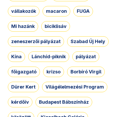
vállakozók
macaron
FUGA
Mi hazánk
biciklisáv
zeneszerzői pályázat
Szabad Új Hely
Kína
Lánchíd-piknik
pályázat
főigazgató
krizso
Borbíró Virgil
Dürer Kert
Világélelmezési Program
kérdőív
Budapest Bábszínház