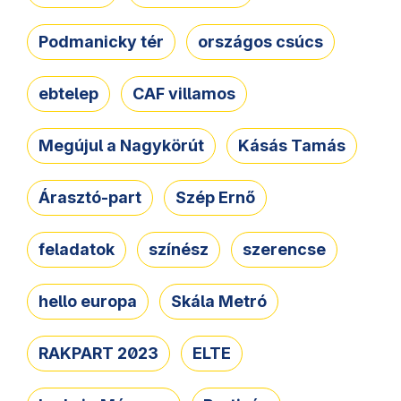
Podmanicky tér
országos csúcs
ebtelep
CAF villamos
Megújul a Nagykörút
Kásás Tamás
Árasztó-part
Szép Ernő
feladatok
színész
szerencse
hello europa
Skála Metró
RAKPART 2023
ELTE