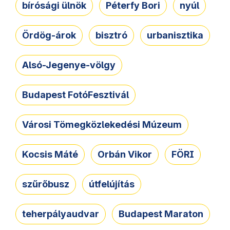
bírósági ülnök
Péterfy Bori
nyúl
Ördög-árok
bisztró
urbanisztika
Alsó-Jegenye-völgy
Budapest FotóFesztivál
Városi Tömegközlekedési Múzeum
Kocsis Máté
Orbán Vikor
FÖRI
szűrőbusz
útfelújítás
teherpályaudvar
Budapest Maraton