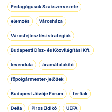
Pedagógusok Szakszervezete
elemzés
Városháza
Városfejlesztési stratégiák
Budapesti Dísz- és Közvilágítási Kft.
levendula
áramátalakító
főpolgármester-jelöltek
Budapest Jövője Fórum
férfiak
Della
Piros Ildikó
UEFA