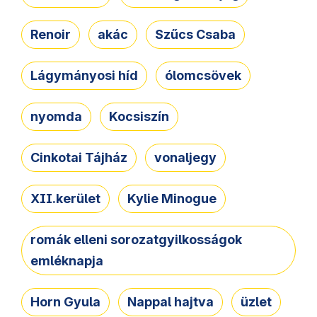
Renoir
akác
Szűcs Csaba
Lágymányosi híd
ólomcsövek
nyomda
Kocsiszín
Cinkotai Tájház
vonaljegy
XII.kerület
Kylie Minogue
romák elleni sorozatgyilkosságok
emléknapja
Horn Gyula
Nappal hajtva
üzlet