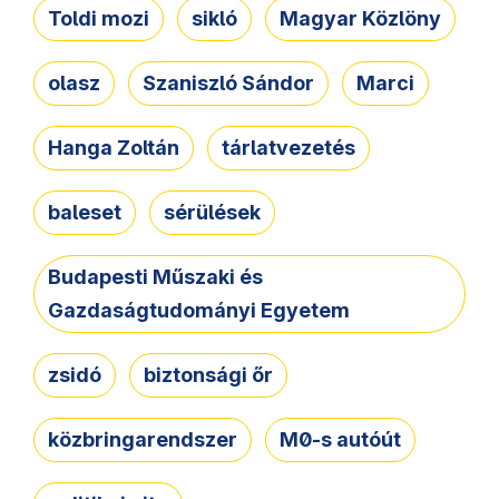
Toldi mozi
sikló
Magyar Közlöny
olasz
Szaniszló Sándor
Marci
Hanga Zoltán
tárlatvezetés
baleset
sérülések
Budapesti Műszaki és
Gazdaságtudományi Egyetem
zsidó
biztonsági őr
közbringarendszer
M0-s autóút