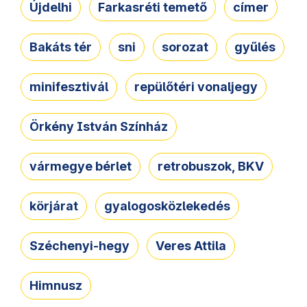
Újdelhi
Farkasréti temető
címer
Bakáts tér
sni
sorozat
gyűlés
minifesztivál
repülőtéri vonaljegy
Örkény István Színház
vármegye bérlet
retrobuszok, BKV
körjárat
gyalogosközlekedés
Széchenyi-hegy
Veres Attila
Himnusz