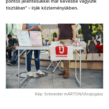
pontos jelentésükkel már kevésbé vagyunk
tisztában” – írják közleményükben.
Kép: Schneider mÁRTON/Utcajogász