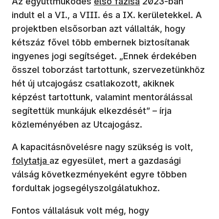
Az együttműködés
első fázisa
2023-ban
indult el a VI., a VIII. és a IX. kerületekkel. A
projektben elsősorban azt vállalták, hogy
kétszáz fővel több embernek biztosítanak
ingyenes jogi segítséget. „Ennek érdekében
ősszel toborzást tartottunk, szervezetünkhöz
hét új utcajogász csatlakozott, akiknek
képzést tartottunk, valamint mentorálással
segítettük munkájuk elkezdését” – írja
közleményében az Utcajogász.
(új ab
A kapacitásnövelésre nagy szükség is volt,
folytatja
az egyesület, mert a gazdasági
válság következményeként egyre többen
fordultak jogsegélyszolgálatukhoz.
Fontos vállalásuk volt még, hogy