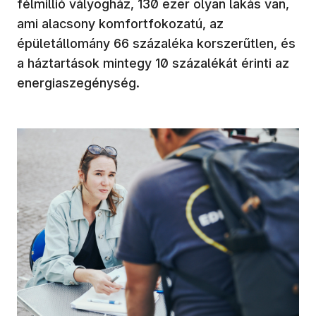
félmillió vályogház, 130 ezer olyan lakás van,
ami alacsony komfortfokozatú, az
épületállomány 66 százaléka korszerűtlen, és
a háztartások mintegy 10 százalékát érinti az
energiaszegénység.