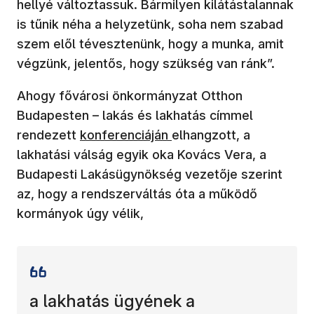
hellyé változtassuk. Bármilyen kilátástalannak
is tűnik néha a helyzetünk, soha nem szabad
szem elől tévesztenünk, hogy a munka, amit
végzünk, jelentős, hogy szükség van ránk”.
Ahogy fővárosi önkormányzat Otthon
Budapesten – lakás és lakhatás címmel
(új ablakban nyílik meg)
rendezett
konferenciáján
elhangzott, a
lakhatási válság egyik oka Kovács Vera, a
Budapesti Lakásügynökség vezetője szerint
az, hogy a rendszerváltás óta a működő
kormányok úgy vélik,
a lakhatás ügyének a