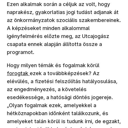
Ezen alkalmak során a céljuk az volt, hogy
naprakész, gyakorlatias jogi tudást adjanak át
az önkormányzatok szociális szakembereinek.
A képzéseket minden alkalommal
igényfelmérés előzte meg, az Utcajogász
csapata ennek alapján állította össze a
programot.
(új ablakban
Hogy milyen témák és fogalmak körül
forogtak
ezek a továbbképzések? Az
elévülés, a fizetési felszólítás hatályosulása,
az engedményezés, a követelés
esedékessége, a hatósági döntés jogereje.
„Olyan fogalmak ezek, amelyekkel a
hétköznapokban időnként találkozunk, és
amelyeket talán körül is tudunk írni, de egzakt,