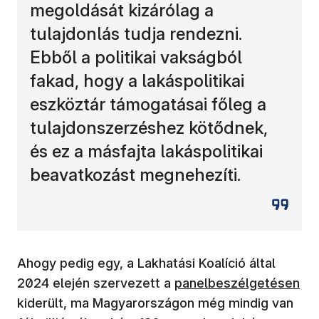
megoldását kizárólag a
tulajdonlás tudja rendezni.
Ebből a politikai vakságból
fakad, hogy a lakáspolitikai
eszköztár támogatásai főleg a
tulajdonszerzéshez kötődnek,
és ez a másfajta lakáspolitikai
beavatkozást megnehezíti.
Ahogy pedig egy, a Lakhatási Koalíció által
(új ablakban nyílik meg)
2024 elején szervezett a
panelbeszélgetésen
kiderült, ma Magyarországon még mindig van