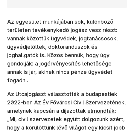
Az egyesület munkájában sok, különböző
területen tevékenykedő jogász vesz részt:
vannak közöttük ügyvédek, jogtanácsosok,
ügyvédjelöltek, doktoranduszok és
joghallgatók is. Közös bennük, hogy úgy
gondolják: a jogérvényesítés lehetősége
annak is jár, akinek nincs pénze ügyvédet
fogadni.
Az Utcajogászt választották a budapestiek
2022-ben Az Év Fővárosi Civil Szervezetének,
(új ablakban nyíli
amelynek kapcsán a díjazottak
elmondták
:
„Mi, civil szervezetek együtt dolgozunk azért,
hogy a körülöttünk lévő világot egy kicsit jobb