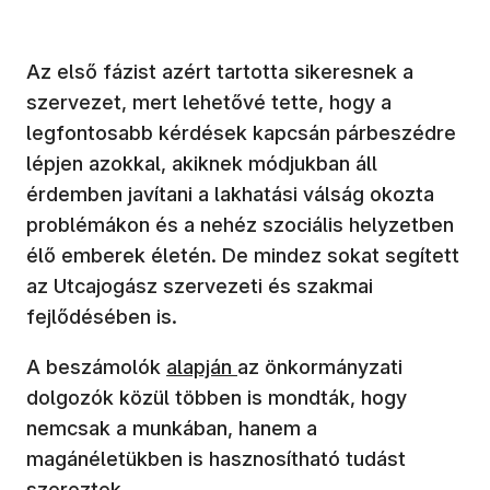
Az első fázist azért tartotta sikeresnek a
szervezet, mert lehetővé tette, hogy a
legfontosabb kérdések kapcsán párbeszédre
lépjen azokkal, akiknek módjukban áll
érdemben javítani a lakhatási válság okozta
problémákon és a nehéz szociális helyzetben
élő emberek életén. De mindez sokat segített
az Utcajogász szervezeti és szakmai
fejlődésében is.
(új ablakban nyílik meg)
A beszámolók
alapján
az önkormányzati
dolgozók közül többen is mondták, hogy
nemcsak a munkában, hanem a
magánéletükben is hasznosítható tudást
szereztek.