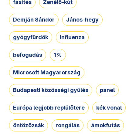
fásítés
Zenélő-kút
Demján Sándor
János-hegy
gyógyfürdők
influenza
befogadás
1%
Microsoft Magyarország
Budapesti közösségi gyűlés
panel
Európa legjobb replülőtere
kék vonal
öntözőzsák
rongálás
ámokfutás