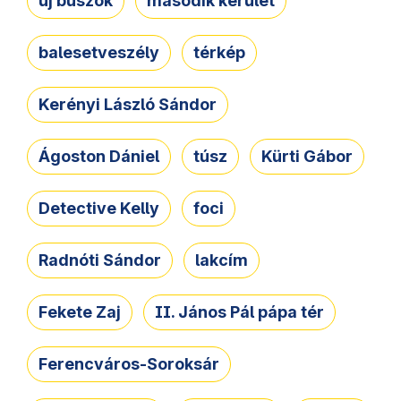
új buszok
második kerület
balesetveszély
térkép
Kerényi László Sándor
Ágoston Dániel
túsz
Kürti Gábor
Detective Kelly
foci
Radnóti Sándor
lakcím
Fekete Zaj
II. János Pál pápa tér
Ferencváros-Soroksár