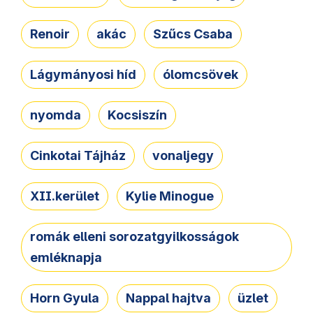
Renoir
akác
Szűcs Csaba
Lágymányosi híd
ólomcsövek
nyomda
Kocsiszín
Cinkotai Tájház
vonaljegy
XII.kerület
Kylie Minogue
romák elleni sorozatgyilkosságok
emléknapja
Horn Gyula
Nappal hajtva
üzlet