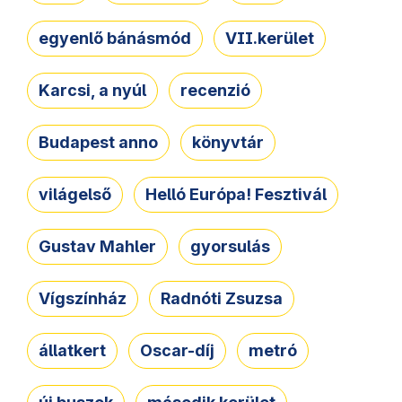
egyenlő bánásmód
VII.kerület
Karcsi, a nyúl
recenzió
Budapest anno
könyvtár
világelső
Helló Európa! Fesztivál
Gustav Mahler
gyorsulás
Vígszínház
Radnóti Zsuzsa
állatkert
Oscar-díj
metró