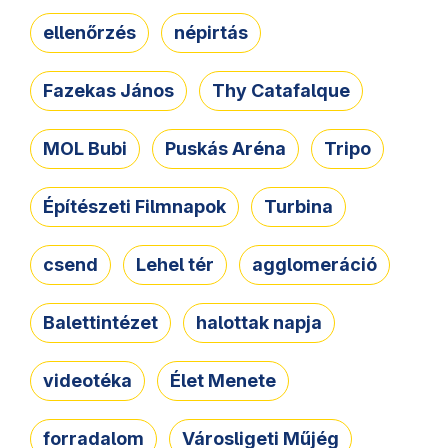
ellenőrzés
népirtás
Fazekas János
Thy Catafalque
MOL Bubi
Puskás Aréna
Tripo
Építészeti Filmnapok
Turbina
csend
Lehel tér
agglomeráció
Balettintézet
halottak napja
videotéka
Élet Menete
forradalom
Városligeti Műjég