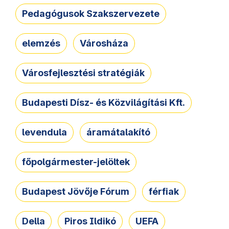
Pedagógusok Szakszervezete
elemzés
Városháza
Városfejlesztési stratégiák
Budapesti Dísz- és Közvilágítási Kft.
levendula
áramátalakító
főpolgármester-jelöltek
Budapest Jövője Fórum
férfiak
Della
Piros Ildikó
UEFA