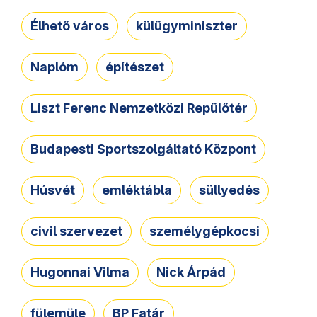
Élhető város
külügyminiszter
Naplóm
építészet
Liszt Ferenc Nemzetközi Repülőtér
Budapesti Sportszolgáltató Központ
Húsvét
emléktábla
süllyedés
civil szervezet
személygépkocsi
Hugonnai Vilma
Nick Árpád
fülemüle
BP Fatár