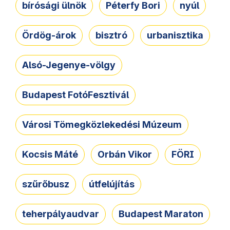
bírósági ülnök
Péterfy Bori
nyúl
Ördög-árok
bisztró
urbanisztika
Alsó-Jegenye-völgy
Budapest FotóFesztivál
Városi Tömegközlekedési Múzeum
Kocsis Máté
Orbán Vikor
FÖRI
szűrőbusz
útfelújítás
teherpályaudvar
Budapest Maraton