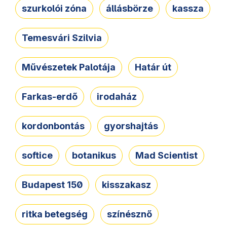
szurkolói zóna
állásbörze
kassza
Temesvári Szilvia
Művészetek Palotája
Határ út
Farkas-erdő
irodaház
kordonbontás
gyorshajtás
softice
botanikus
Mad Scientist
Budapest 150
kisszakasz
ritka betegség
színésznő