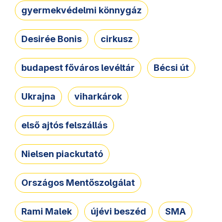
gyermekvédelmi könnygáz
Desirée Bonis
cirkusz
budapest főváros levéltár
Bécsi út
Ukrajna
viharkárok
első ajtós felszállás
Nielsen piackutató
Országos Mentőszolgálat
Rami Malek
újévi beszéd
SMA