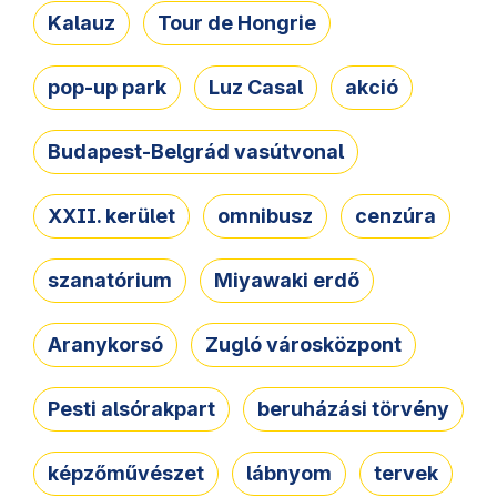
Kalauz
Tour de Hongrie
pop-up park
Luz Casal
akció
Budapest-Belgrád vasútvonal
XXII. kerület
omnibusz
cenzúra
szanatórium
Miyawaki erdő
Aranykorsó
Zugló városközpont
Pesti alsórakpart
beruházási törvény
képzőművészet
lábnyom
tervek