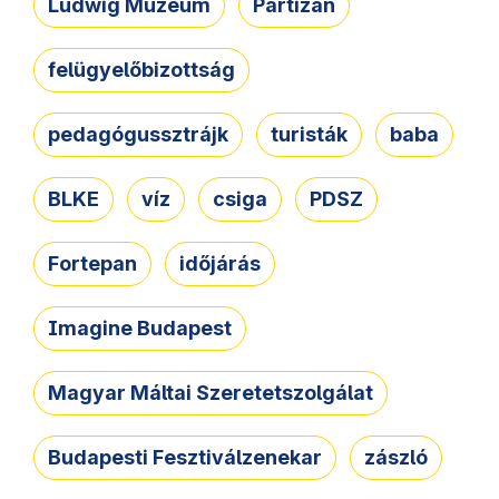
Ludwig Múzeum
Partizán
felügyelőbizottság
pedagógussztrájk
turisták
baba
BLKE
víz
csiga
PDSZ
Fortepan
időjárás
Imagine Budapest
Magyar Máltai Szeretetszolgálat
Budapesti Fesztiválzenekar
zászló