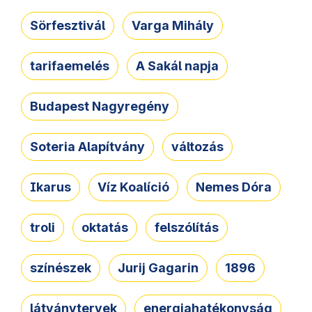
Sörfesztivál
Varga Mihály
tarifaemelés
A Sakál napja
Budapest Nagyregény
Soteria Alapítvány
változás
Ikarus
Víz Koalíció
Nemes Dóra
troli
oktatás
felszólítás
színészek
Jurij Gagarin
1896
látványtervek
energiahatékonyság