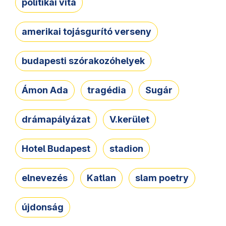
politikai vita
amerikai tojásgurító verseny
budapesti szórakozóhelyek
Ámon Ada
tragédia
Sugár
drámapályázat
V.kerület
Hotel Budapest
stadion
elnevezés
Katlan
slam poetry
újdonság