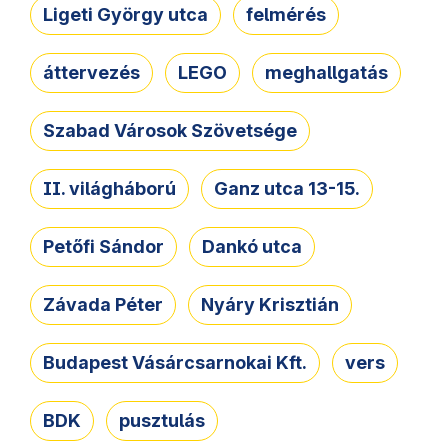
Ligeti György utca
felmérés
áttervezés
LEGO
meghallgatás
Szabad Városok Szövetsége
II. világháború
Ganz utca 13-15.
Petőfi Sándor
Dankó utca
Závada Péter
Nyáry Krisztián
Budapest Vásárcsarnokai Kft.
vers
BDK
pusztulás