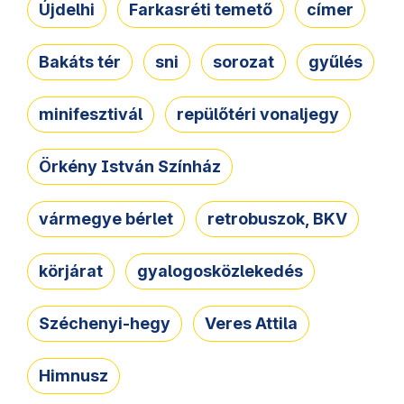
Újdelhi
Farkasréti temető
címer
Bakáts tér
sni
sorozat
gyűlés
minifesztivál
repülőtéri vonaljegy
Örkény István Színház
vármegye bérlet
retrobuszok, BKV
körjárat
gyalogosközlekedés
Széchenyi-hegy
Veres Attila
Himnusz