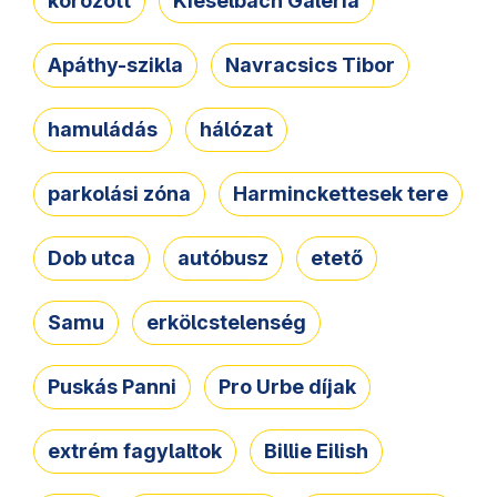
körözött
Kieselbach Galéria
Apáthy-szikla
Navracsics Tibor
hamuládás
hálózat
parkolási zóna
Harminckettesek tere
Dob utca
autóbusz
etető
Samu
erkölcstelenség
Puskás Panni
Pro Urbe díjak
extrém fagylaltok
Billie Eilish