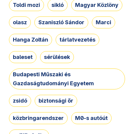
Toldi mozi
sikló
Magyar Közlöny
olasz
Szaniszló Sándor
Marci
Hanga Zoltán
tárlatvezetés
baleset
sérülések
Budapesti Műszaki és
Gazdaságtudományi Egyetem
zsidó
biztonsági őr
közbringarendszer
M0-s autóút