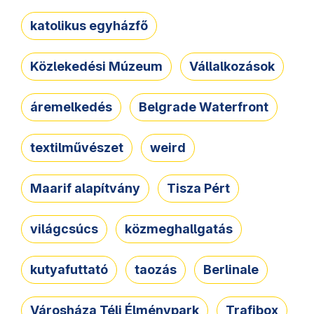
katolikus egyházfő
Közlekedési Múzeum
Vállalkozások
áremelkedés
Belgrade Waterfront
textilművészet
weird
Maarif alapítvány
Tisza Pért
világcsúcs
közmeghallgatás
kutyafuttató
taozás
Berlinale
Városháza Téli Élménypark
Trafibox