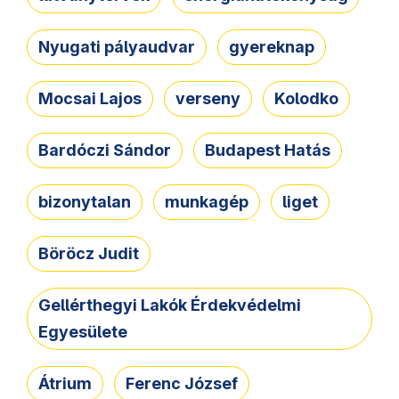
Nyugati pályaudvar
gyereknap
Mocsai Lajos
verseny
Kolodko
Bardóczi Sándor
Budapest Hatás
bizonytalan
munkagép
liget
Böröcz Judit
Gellérthegyi Lakók Érdekvédelmi
Egyesülete
Átrium
Ferenc József