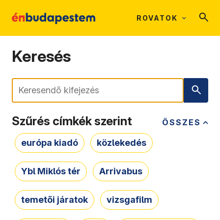
ROVATOK
Keresés
Keresés
Szűrés címkék szerint
ÖSSZES
európa kiadó
közlekedés
Ybl Miklós tér
Arrivabus
temetői járatok
vizsgafilm