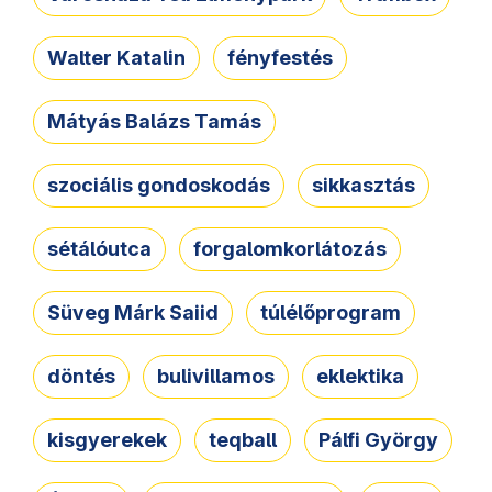
Walter Katalin
fényfestés
Mátyás Balázs Tamás
szociális gondoskodás
sikkasztás
sétálóutca
forgalomkorlátozás
Süveg Márk Saiid
túlélőprogram
döntés
bulivillamos
eklektika
kisgyerekek
teqball
Pálfi György