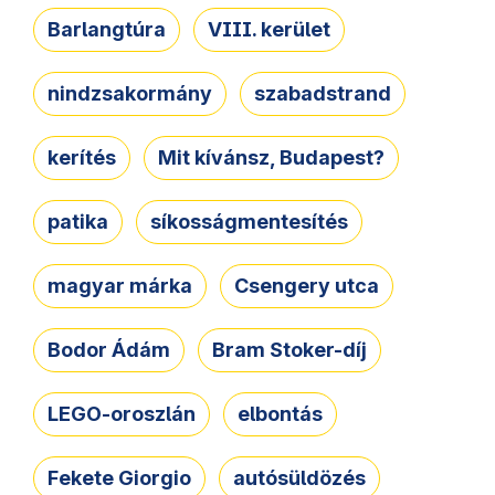
Barlangtúra
VIII. kerület
nindzsakormány
szabadstrand
kerítés
Mit kívánsz, Budapest?
patika
síkosságmentesítés
magyar márka
Csengery utca
Bodor Ádám
Bram Stoker-díj
LEGO-oroszlán
elbontás
Fekete Giorgio
autósüldözés