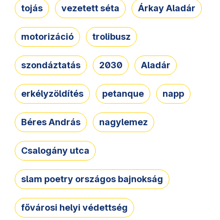
tojás
vezetett séta
Árkay Aladár
motorizáció
trolibusz
szondáztatás
2030
Aladár
erkélyzöldítés
petanque
napp
Béres András
nagylemez
Csalogány utca
slam poetry országos bajnokság
fővárosi helyi védettség