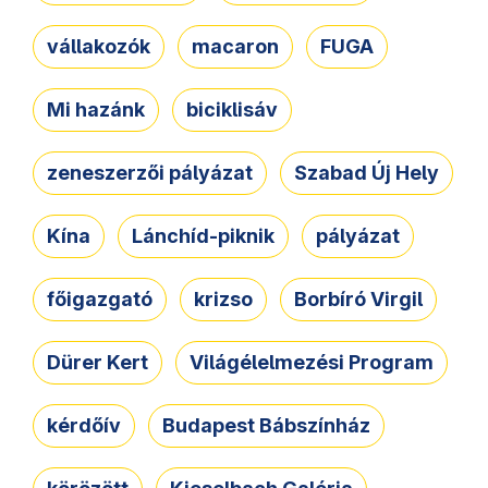
vállakozók
macaron
FUGA
Mi hazánk
biciklisáv
zeneszerzői pályázat
Szabad Új Hely
Kína
Lánchíd-piknik
pályázat
főigazgató
krizso
Borbíró Virgil
Dürer Kert
Világélelmezési Program
kérdőív
Budapest Bábszínház