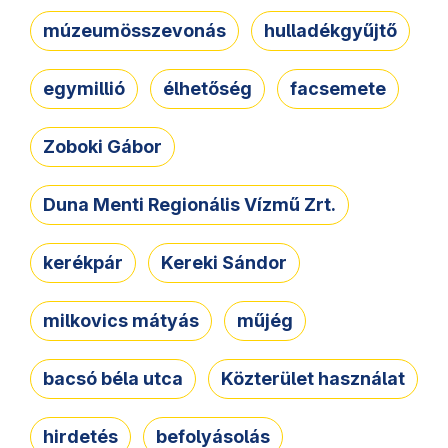
múzeumösszevonás
hulladékgyűjtő
egymillió
élhetőség
facsemete
Zoboki Gábor
Duna Menti Regionális Vízmű Zrt.
kerékpár
Kereki Sándor
milkovics mátyás
műjég
bacsó béla utca
Közterület használat
hirdetés
befolyásolás