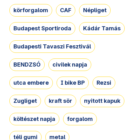
körforgalom
CAF
Népliget
Budapest Sportiroda
Kádár Tamás
Budapesti Tavaszi Fesztivál
BENDZSÓ
civilek napja
utca embere
I bike BP
Rezsi
Zugliget
kraft sör
nyitott kapuk
költészet napja
forgalom
téli gumi
metal