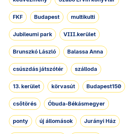
FKF
Budapest
multikulti
Jubileumi park
VIII.kerület
Brunszkó László
Balassa Anna
csúszdás játszótér
szálloda
13. kerület
körvasút
Budapest150
csőtörés
Óbuda-Békásmegyer
ponty
új állomások
Jurányi Ház