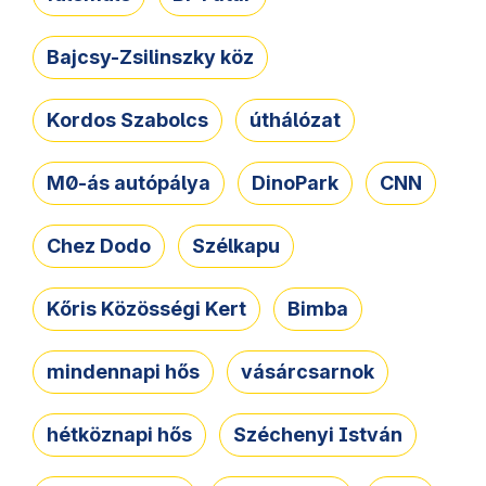
Bajcsy-Zsilinszky köz
Kordos Szabolcs
úthálózat
M0-ás autópálya
DinoPark
CNN
Chez Dodo
Szélkapu
Kőris Közösségi Kert
Bimba
mindennapi hős
vásárcsarnok
hétköznapi hős
Széchenyi István