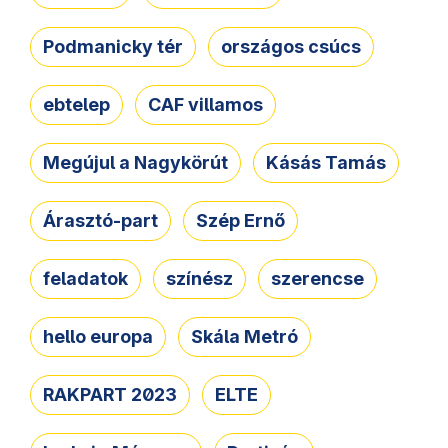
Podmanicky tér
országos csúcs
ebtelep
CAF villamos
Megújul a Nagykörút
Kásás Tamás
Árasztó-part
Szép Ernő
feladatok
színész
szerencse
hello europa
Skála Metró
RAKPART 2023
ELTE