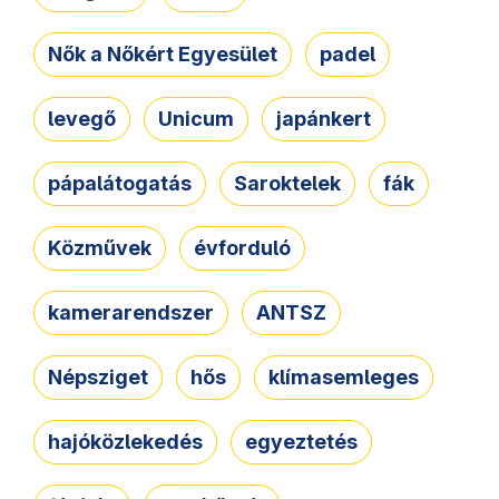
Nők a Nőkért Egyesület
padel
levegő
Unicum
japánkert
pápalátogatás
Saroktelek
fák
Közművek
évforduló
kamerarendszer
ANTSZ
Népsziget
hős
klímasemleges
hajóközlekedés
egyeztetés