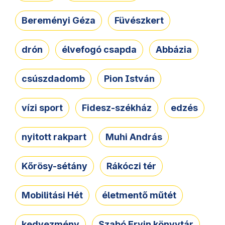
Bereményi Géza
Füvészkert
drón
élvefogó csapda
Abbázia
csúszdadomb
Pion István
vízi sport
Fidesz-székház
edzés
nyitott rakpart
Muhi András
Kőrösy-sétány
Rákóczi tér
Mobilitási Hét
életmentő műtét
kedvezmény
Szabó Ervin könyvtár