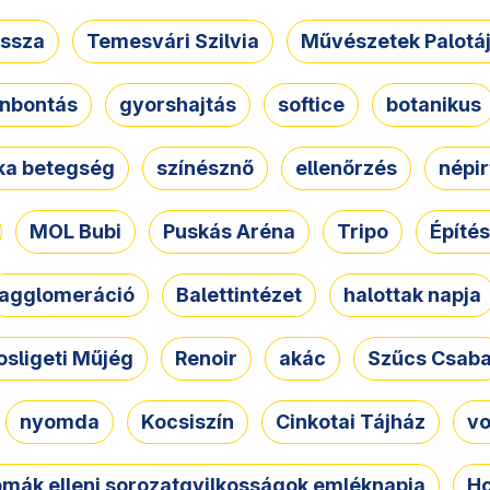
ssza
Temesvári Szilvia
Művészetek Palotá
nbontás
gyorshajtás
softice
botanikus
tka betegség
színésznő
ellenőrzés
népir
MOL Bubi
Puskás Aréna
Tripo
Építés
agglomeráció
Balettintézet
halottak napja
osligeti Műjég
Renoir
akác
Szűcs Csab
nyomda
Kocsiszín
Cinkotai Tájház
vo
omák elleni sorozatgyilkosságok emléknapja
Ho