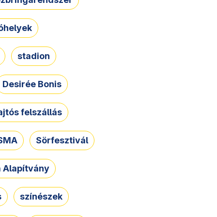
óhelyek
stadion
Desirée Bonis
ajtós felszállás
SMA
Sörfesztivál
a Alapítvány
s
színészek