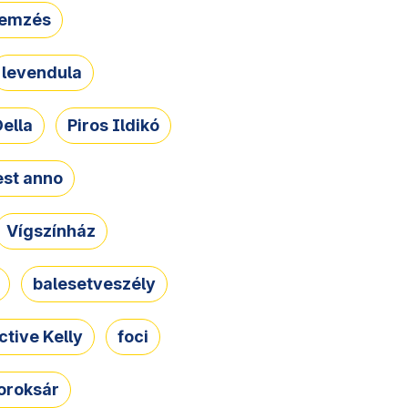
lemzés
levendula
ella
Piros Ildikó
st anno
Vígszínház
balesetveszély
ctive Kelly
foci
oroksár