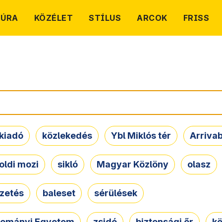
TÚRA
KÖZÉLET
STÍLUS
ARCOK
FRISS
kiadó
közlekedés
Ybl Miklós tér
Arriva
oldi mozi
sikló
Magyar Közlöny
olasz
ezetés
baleset
sérülések
dományi Egyetem
zsidó
biztonsági őr
kö