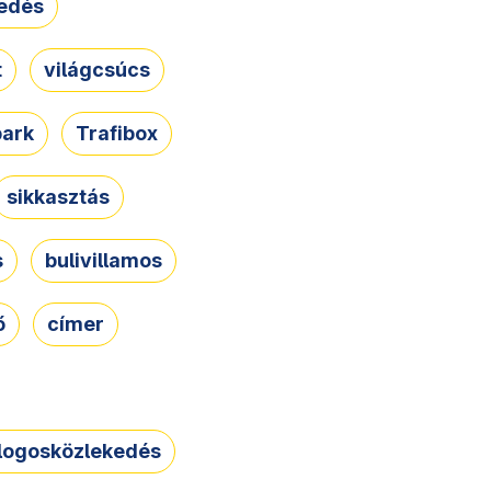
edés
t
világcsúcs
park
Trafibox
sikkasztás
s
bulivillamos
ő
címer
logosközlekedés