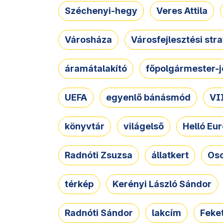
Széchenyi-hegy
Veres Attila
Városháza
Városfejlesztési str
áramátalakító
főpolgármester-j
UEFA
egyenlő bánásmód
VII
könyvtár
világelső
Helló Eur
Radnóti Zsuzsa
állatkert
Osc
térkép
Kerényi László Sándor
Radnóti Sándor
lakcím
Feket