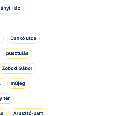
rányi Ház
r
Dankó utca
pusztulás
Zoboki Gábor
s
műjég
 tér
ás
Árasztó-part