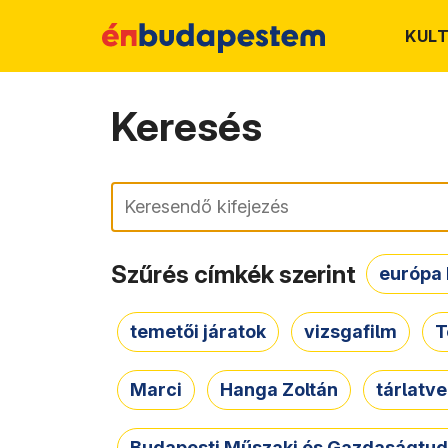
KUL
Keresés
Keresés
Szűrés címkék szerint
európa 
temetői járatok
vizsgafilm
T
Marci
Hanga Zoltán
tárlatv
Budapesti Műszaki és Gazdaságtu