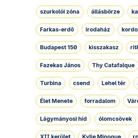
szurkolói zóna
állásbörze
ka
Farkas-erdő
irodaház
kordo
Budapest 150
kisszakasz
ri
Fazekas János
Thy Catafalque
Turbina
csend
Lehel tér
Élet Menete
forradalom
Vár
Lágymányosi híd
ólomcsövek
XII.kerület
Kylie Minogue
r