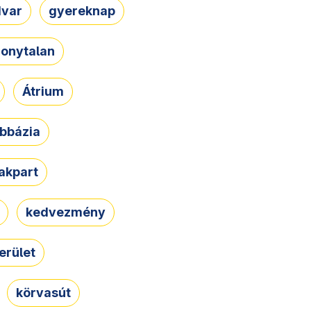
dvar
gyereknap
zonytalan
Átrium
bbázia
rakpart
kedvezmény
erület
körvasút