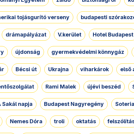
erikai tojásgurító verseny
budapesti szórakoz
drámapályázat
V.kerület
Hotel Budapest
ry
újdonság
gyermekvédelmi könnygáz
ár
Bécsi út
Ukrajna
viharkárok
első 
ntőszolgálat
Rami Malek
újévi beszéd
 Sakál napja
Budapest Nagyregény
Soteri
Nemes Dóra
troli
oktatás
felszólítá