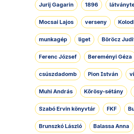
Jurij Gagarin
1896
látványt
Mocsai Lajos
verseny
Kolod
munkagép
liget
Böröcz Judi
Ferenc József
Bereményi Géza
csúszdadomb
Pion István
v
Muhi András
Kőrösy-sétány
Szabó Ervin könyvtár
FKF
B
Brunszkó László
Balassa Anna