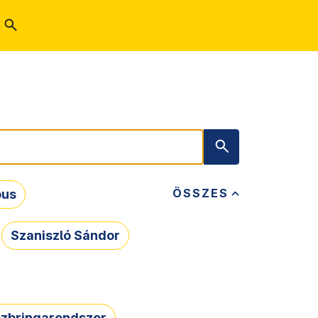
ÖSSZES
bus
Szaniszló Sándor
zbringarendszer