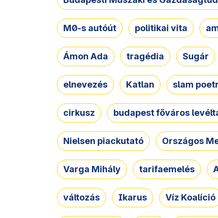
M0-s autóút
politikai vita
am
Ámon Ada
tragédia
Sugár
elnevezés
Katlan
slam poet
cirkusz
budapest főváros levélt
Nielsen piackutató
Országos Me
Varga Mihály
tarifaemelés
A
változás
Ikarus
Víz Koalíció