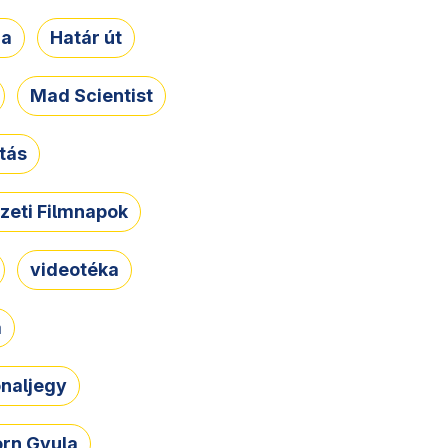
ja
Határ út
Mad Scientist
tás
zeti Filmnapok
videotéka
a
naljegy
rn Gyula