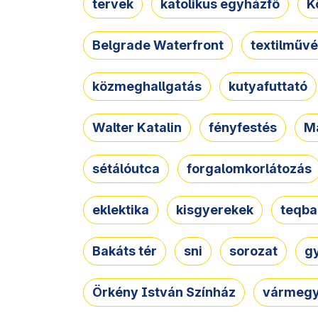
tervek
katolikus egyházfő
K
Belgrade Waterfront
textilművé
közmeghallgatás
kutyafuttató
Walter Katalin
fényfestés
M
sétálóutca
forgalomkorlátozás
eklektika
kisgyerekek
teqba
Bakáts tér
sni
sorozat
g
Örkény István Színház
vármegy