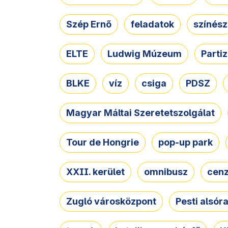
Szép Ernő
feladatok
színész
ELTE
Ludwig Múzeum
Parti
BLKE
víz
csiga
PDSZ
Magyar Máltai Szeretetszolgálat
Tour de Hongrie
pop-up park
XXII. kerület
omnibusz
cen
Zugló városközpont
Pesti alsór