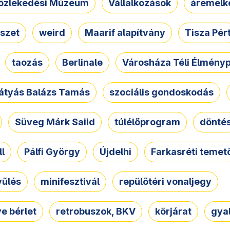
özlekedési Múzeum
Vállalkozások
áremelk
szet
weird
Maarif alapítvány
Tisza Pér
taozás
Berlinale
Városháza Téli Élmény
átyás Balázs Tamás
szociális gondoskodás
Süveg Márk Saiid
túlélőprogram
dönté
ll
Pálfi György
Újdelhi
Farkasréti temet
yűlés
minifesztivál
repülőtéri vonaljegy
e bérlet
retrobuszok, BKV
körjárat
gya