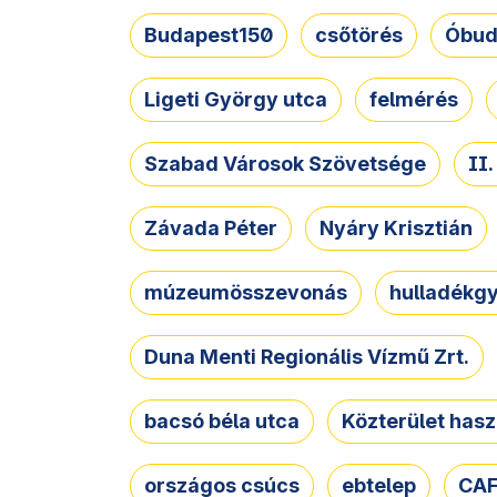
Budapest150
csőtörés
Óbud
Ligeti György utca
felmérés
Szabad Városok Szövetsége
II
Závada Péter
Nyáry Krisztián
múzeumösszevonás
hulladékgy
Duna Menti Regionális Vízmű Zrt.
bacsó béla utca
Közterület hasz
országos csúcs
ebtelep
CAF