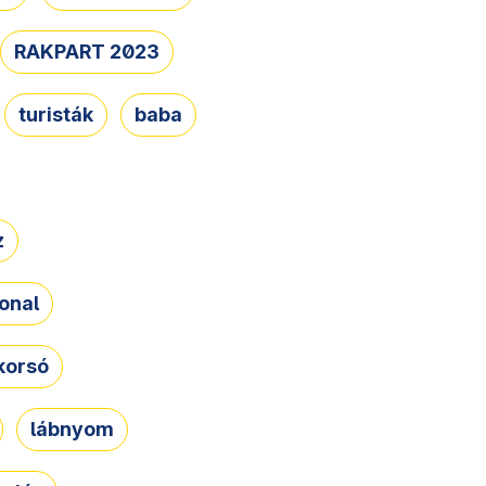
RAKPART 2023
turisták
baba
z
onal
korsó
lábnyom