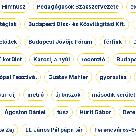
Himnusz
Pedagógusok Szakszervezete
e
atégiák
Budapesti Dísz- és Közvilágítási Kft.
elöltek
Budapest Jövője Fórum
férfiak
D
.kerület
Karcsi, a nyúl
recenzió
Budape
ópa! Fesztivál
Gustav Mahler
gyorsulás
ar-díj
metró
új buszok
második kerület
Ágoston Dániel
túsz
Kürti Gábor
Dete
e Zaj
II. János Pál pápa tér
Ferencváros-S