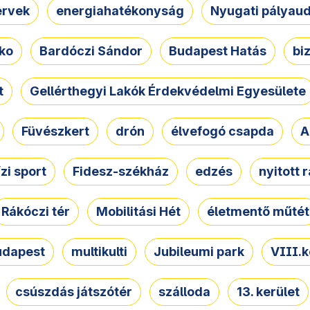
ervek
energiahatékonyság
Nyugati pályau
ko
Bardóczi Sándor
Budapest Hatás
bi
t
Gellérthegyi Lakók Érdekvédelmi Egyesülete
Füvészkert
drón
élvefogó csapda
A
ízi sport
Fidesz-székház
edzés
nyitott 
Rákóczi tér
Mobilitási Hét
életmentő műtét
udapest
multikulti
Jubileumi park
VIII.k
csúszdás játszótér
szálloda
13. kerület