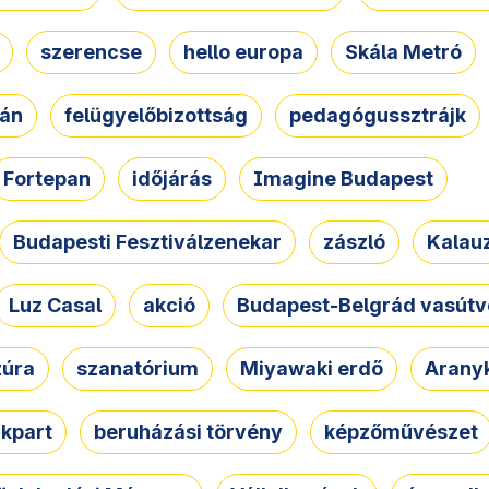
szerencse
hello europa
Skála Metró
zán
felügyelőbizottság
pedagógussztrájk
Fortepan
időjárás
Imagine Budapest
Budapesti Fesztiválzenekar
zászló
Kalau
Luz Casal
akció
Budapest-Belgrád vasútv
zúra
szanatórium
Miyawaki erdő
Arany
akpart
beruházási törvény
képzőművészet