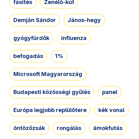
fásítés
Zenélő-kút
Demján Sándor
János-hegy
gyógyfürdők
influenza
befogadás
1%
Microsoft Magyarország
Budapesti közösségi gyűlés
panel
Európa legjobb replülőtere
kék vonal
öntözőzsák
rongálás
ámokfutás