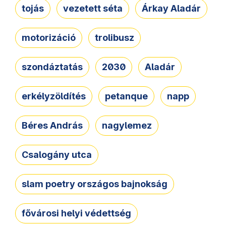
tojás
vezetett séta
Árkay Aladár
motorizáció
trolibusz
szondáztatás
2030
Aladár
erkélyzöldítés
petanque
napp
Béres András
nagylemez
Csalogány utca
slam poetry országos bajnokság
fővárosi helyi védettség