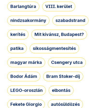
Barlangtúra
VIII. kerület
nindzsakormány
szabadstrand
kerítés
Mit kívánsz, Budapest?
patika
síkosságmentesítés
magyar márka
Csengery utca
Bodor Ádám
Bram Stoker-díj
LEGO-oroszlán
elbontás
Fekete Giorgio
autósüldözés