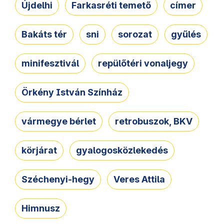
Újdelhi
Farkasréti temető
címer
Bakáts tér
sni
sorozat
gyűlés
minifesztivál
repülőtéri vonaljegy
Örkény István Színház
vármegye bérlet
retrobuszok, BKV
körjárat
gyalogosközlekedés
Széchenyi-hegy
Veres Attila
Himnusz