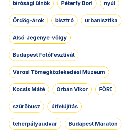
bírósági ülnök
Péterfy Bori
nyúl
Ördög-árok
bisztró
urbanisztika
Alsó-Jegenye-völgy
Budapest FotóFesztivál
Városi Tömegközlekedési Múzeum
Kocsis Máté
Orbán Vikor
FÖRI
szűrőbusz
útfelújítás
teherpályaudvar
Budapest Maraton