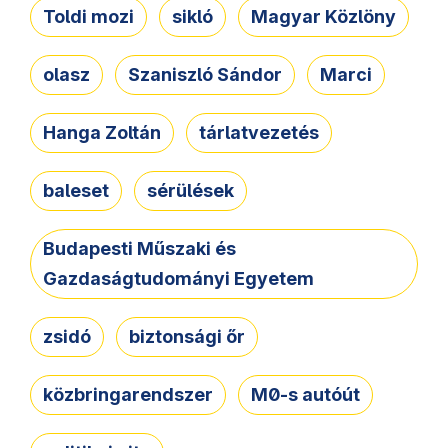
Toldi mozi
sikló
Magyar Közlöny
olasz
Szaniszló Sándor
Marci
Hanga Zoltán
tárlatvezetés
baleset
sérülések
Budapesti Műszaki és
Gazdaságtudományi Egyetem
zsidó
biztonsági őr
közbringarendszer
M0-s autóút