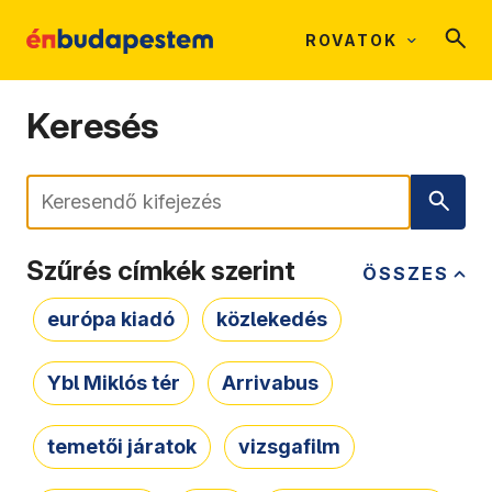
ROVATOK
Keresés
Keresés
Szűrés címkék szerint
ÖSSZES
európa kiadó
közlekedés
Ybl Miklós tér
Arrivabus
temetői járatok
vizsgafilm