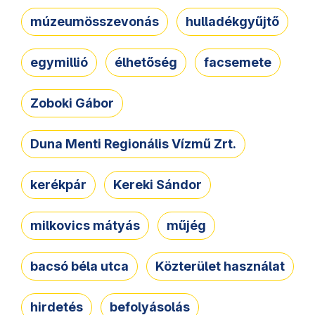
múzeumösszevonás
hulladékgyűjtő
egymillió
élhetőség
facsemete
Zoboki Gábor
Duna Menti Regionális Vízmű Zrt.
kerékpár
Kereki Sándor
milkovics mátyás
műjég
bacsó béla utca
Közterület használat
hirdetés
befolyásolás