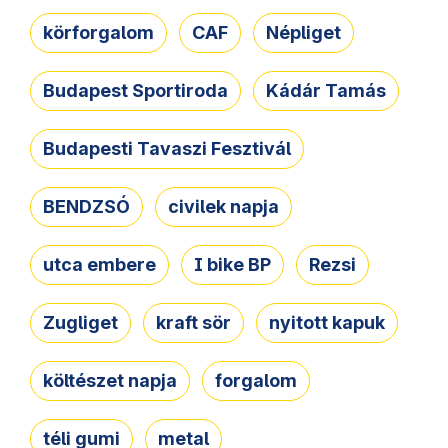
körforgalom
CAF
Népliget
Budapest Sportiroda
Kádár Tamás
Budapesti Tavaszi Fesztivál
BENDZSÓ
civilek napja
utca embere
I bike BP
Rezsi
Zugliget
kraft sör
nyitott kapuk
költészet napja
forgalom
téli gumi
metal