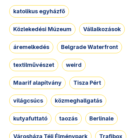
katolikus egyházfő
Közlekedési Múzeum
Vállalkozások
áremelkedés
Belgrade Waterfront
textilművészet
weird
Maarif alapítvány
Tisza Pért
világcsúcs
közmeghallgatás
kutyafuttató
taozás
Berlinale
Városháza Téli Élménypark
Trafibox