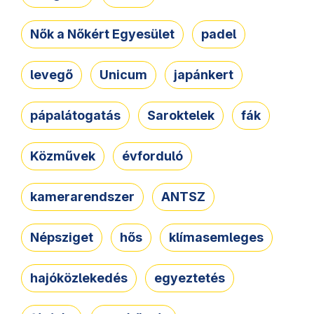
Nők a Nőkért Egyesület
padel
levegő
Unicum
japánkert
pápalátogatás
Saroktelek
fák
Közművek
évforduló
kamerarendszer
ANTSZ
Népsziget
hős
klímasemleges
hajóközlekedés
egyeztetés