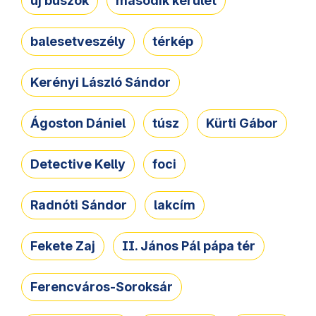
új buszok
második kerület
balesetveszély
térkép
Kerényi László Sándor
Ágoston Dániel
túsz
Kürti Gábor
Detective Kelly
foci
Radnóti Sándor
lakcím
Fekete Zaj
II. János Pál pápa tér
Ferencváros-Soroksár