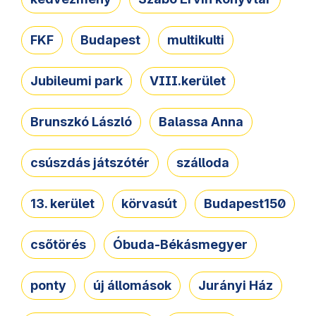
FKF
Budapest
multikulti
Jubileumi park
VIII.kerület
Brunszkó László
Balassa Anna
csúszdás játszótér
szálloda
13. kerület
körvasút
Budapest150
csőtörés
Óbuda-Békásmegyer
ponty
új állomások
Jurányi Ház