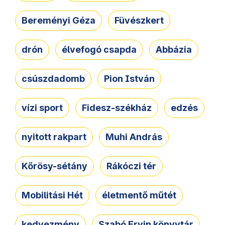
Bereményi Géza
Füvészkert
drón
élvefogó csapda
Abbázia
csúszdadomb
Pion István
vízi sport
Fidesz-székház
edzés
nyitott rakpart
Muhi András
Kőrösy-sétány
Rákóczi tér
Mobilitási Hét
életmentő műtét
kedvezmény
Szabó Ervin könyvtár