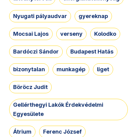
Nyugati pályaudvar
gyereknap
Mocsai Lajos
verseny
Kolodko
Bardóczi Sándor
Budapest Hatás
bizonytalan
munkagép
liget
Böröcz Judit
Gellérthegyi Lakók Érdekvédelmi
Egyesülete
Átrium
Ferenc József