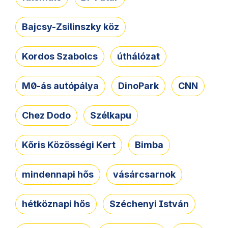
Bajcsy-Zsilinszky köz
Kordos Szabolcs
úthálózat
M0-ás autópálya
DinoPark
CNN
Chez Dodo
Szélkapu
Kőris Közösségi Kert
Bimba
mindennapi hős
vásárcsarnok
hétköznapi hős
Széchenyi István