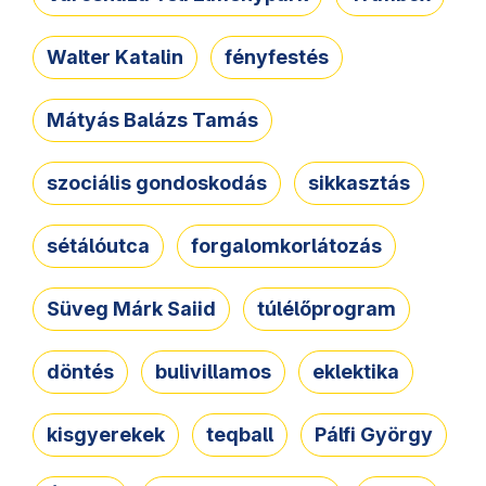
Walter Katalin
fényfestés
Mátyás Balázs Tamás
szociális gondoskodás
sikkasztás
sétálóutca
forgalomkorlátozás
Süveg Márk Saiid
túlélőprogram
döntés
bulivillamos
eklektika
kisgyerekek
teqball
Pálfi György