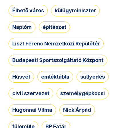
Élhető város
külügyminiszter
Naplóm
építészet
Liszt Ferenc Nemzetközi Repülőtér
Budapesti Sportszolgáltató Központ
Húsvét
emléktábla
süllyedés
civil szervezet
személygépkocsi
Hugonnai Vilma
Nick Árpád
fülemüle
BP Fatár