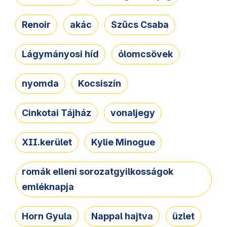
Renoir
akác
Szűcs Csaba
Lágymányosi híd
ólomcsövek
nyomda
Kocsiszín
Cinkotai Tájház
vonaljegy
XII.kerület
Kylie Minogue
romák elleni sorozatgyilkosságok
emléknapja
Horn Gyula
Nappal hajtva
üzlet