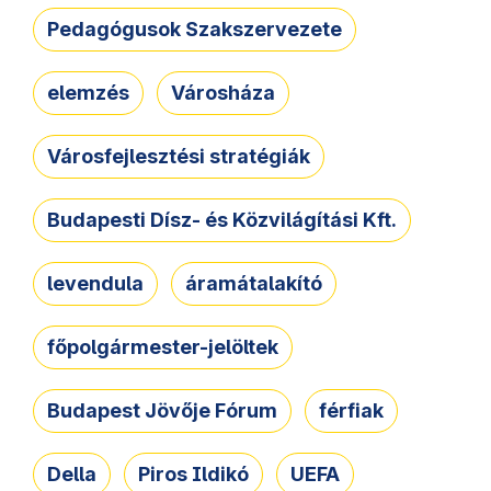
Pedagógusok Szakszervezete
elemzés
Városháza
Városfejlesztési stratégiák
Budapesti Dísz- és Közvilágítási Kft.
levendula
áramátalakító
főpolgármester-jelöltek
Budapest Jövője Fórum
férfiak
Della
Piros Ildikó
UEFA