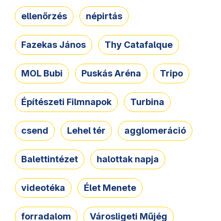
ellenőrzés
népirtás
Fazekas János
Thy Catafalque
MOL Bubi
Puskás Aréna
Tripo
Építészeti Filmnapok
Turbina
csend
Lehel tér
agglomeráció
Balettintézet
halottak napja
videotéka
Élet Menete
forradalom
Városligeti Műjég