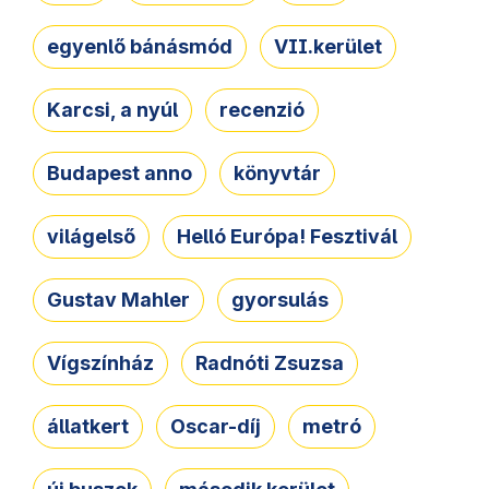
egyenlő bánásmód
VII.kerület
Karcsi, a nyúl
recenzió
Budapest anno
könyvtár
világelső
Helló Európa! Fesztivál
Gustav Mahler
gyorsulás
Vígszínház
Radnóti Zsuzsa
állatkert
Oscar-díj
metró