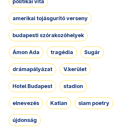
politikai vita
amerikai tojásgurító verseny
budapesti szórakozóhelyek
Ámon Ada
tragédia
Sugár
drámapályázat
V.kerület
Hotel Budapest
stadion
elnevezés
Katlan
slam poetry
újdonság