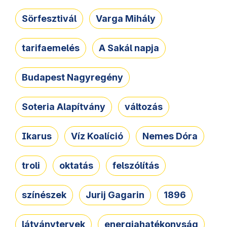
Sörfesztivál
Varga Mihály
tarifaemelés
A Sakál napja
Budapest Nagyregény
Soteria Alapítvány
változás
Ikarus
Víz Koalíció
Nemes Dóra
troli
oktatás
felszólítás
színészek
Jurij Gagarin
1896
látványtervek
energiahatékonyság