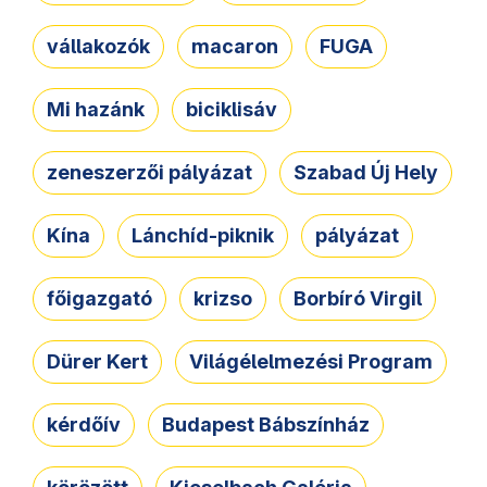
vállakozók
macaron
FUGA
Mi hazánk
biciklisáv
zeneszerzői pályázat
Szabad Új Hely
Kína
Lánchíd-piknik
pályázat
főigazgató
krizso
Borbíró Virgil
Dürer Kert
Világélelmezési Program
kérdőív
Budapest Bábszínház