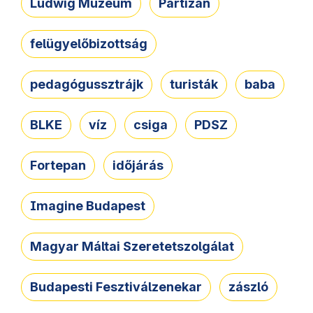
Ludwig Múzeum
Partizán
felügyelőbizottság
pedagógussztrájk
turisták
baba
BLKE
víz
csiga
PDSZ
Fortepan
időjárás
Imagine Budapest
Magyar Máltai Szeretetszolgálat
Budapesti Fesztiválzenekar
zászló