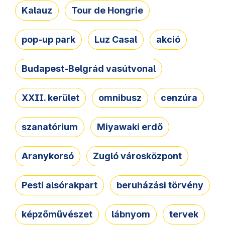
Kalauz
Tour de Hongrie
pop-up park
Luz Casal
akció
Budapest-Belgrád vasútvonal
XXII. kerület
omnibusz
cenzúra
szanatórium
Miyawaki erdő
Aranykorsó
Zugló városközpont
Pesti alsórakpart
beruházási törvény
képzőművészet
lábnyom
tervek