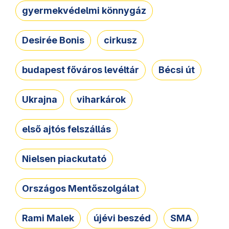
gyermekvédelmi könnygáz
Desirée Bonis
cirkusz
budapest főváros levéltár
Bécsi út
Ukrajna
viharkárok
első ajtós felszállás
Nielsen piackutató
Országos Mentőszolgálat
Rami Malek
újévi beszéd
SMA