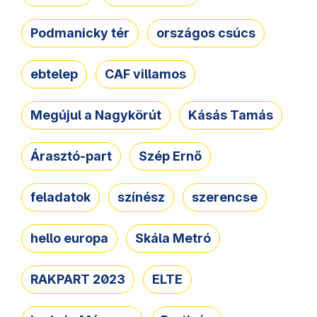
Podmanicky tér
országos csúcs
ebtelep
CAF villamos
Megújul a Nagykörút
Kásás Tamás
Árasztó-part
Szép Ernő
feladatok
színész
szerencse
hello europa
Skála Metró
RAKPART 2023
ELTE