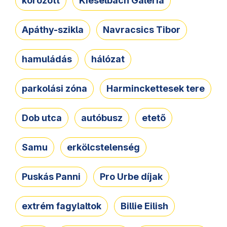
körözött
Kieselbach Galéria
Apáthy-szikla
Navracsics Tibor
hamuládás
hálózat
parkolási zóna
Harminckettesek tere
Dob utca
autóbusz
etető
Samu
erkölcstelenség
Puskás Panni
Pro Urbe díjak
extrém fagylaltok
Billie Eilish