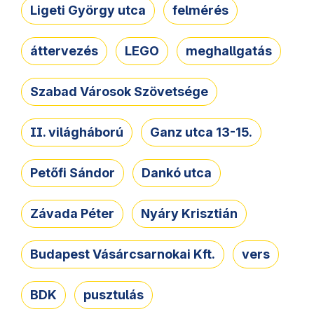
Ligeti György utca
felmérés
áttervezés
LEGO
meghallgatás
Szabad Városok Szövetsége
II. világháború
Ganz utca 13-15.
Petőfi Sándor
Dankó utca
Závada Péter
Nyáry Krisztián
Budapest Vásárcsarnokai Kft.
vers
BDK
pusztulás