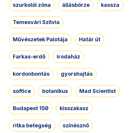
szurkolói zóna
állásbörze
kassza
Temesvári Szilvia
Művészetek Palotája
Határ út
Farkas-erdő
irodaház
kordonbontás
gyorshajtás
softice
botanikus
Mad Scientist
Budapest 150
kisszakasz
ritka betegség
színésznő