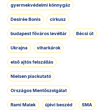
gyermekvédelmi könnygáz
Desirée Bonis
cirkusz
budapest főváros levéltár
Bécsi út
Ukrajna
viharkárok
első ajtós felszállás
Nielsen piackutató
Országos Mentőszolgálat
Rami Malek
újévi beszéd
SMA