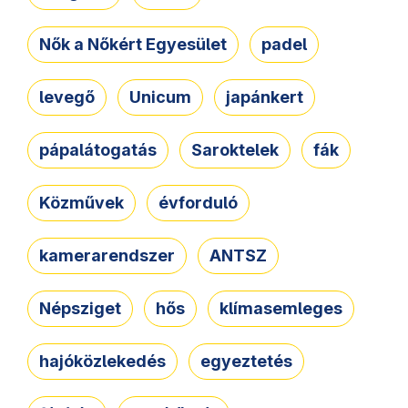
Nők a Nőkért Egyesület
padel
levegő
Unicum
japánkert
pápalátogatás
Saroktelek
fák
Közművek
évforduló
kamerarendszer
ANTSZ
Népsziget
hős
klímasemleges
hajóközlekedés
egyeztetés