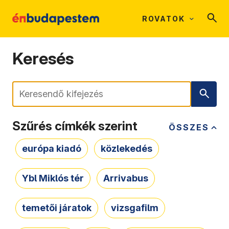
ROVATOK
Keresés
Keresés
Szűrés címkék szerint
ÖSSZES
európa kiadó
közlekedés
Ybl Miklós tér
Arrivabus
temetői járatok
vizsgafilm