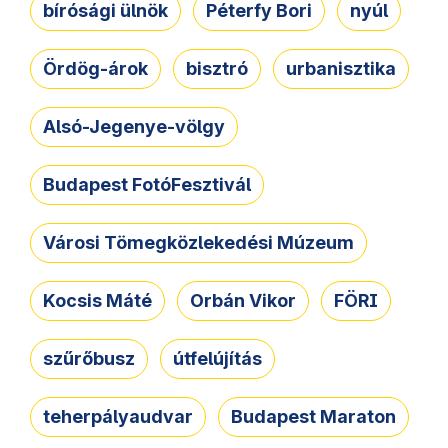
bírósági ülnök
Péterfy Bori
nyúl
Ördög-árok
bisztró
urbanisztika
Alsó-Jegenye-völgy
Budapest FotóFesztivál
Városi Tömegközlekedési Múzeum
Kocsis Máté
Orbán Vikor
FÖRI
szűrőbusz
útfelújítás
teherpályaudvar
Budapest Maraton