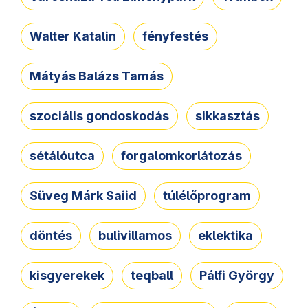
Walter Katalin
fényfestés
Mátyás Balázs Tamás
szociális gondoskodás
sikkasztás
sétálóutca
forgalomkorlátozás
Süveg Márk Saiid
túlélőprogram
döntés
bulivillamos
eklektika
kisgyerekek
teqball
Pálfi György