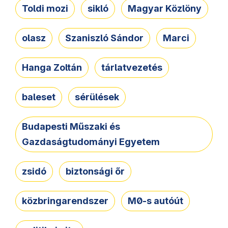
Toldi mozi
sikló
Magyar Közlöny
olasz
Szaniszló Sándor
Marci
Hanga Zoltán
tárlatvezetés
baleset
sérülések
Budapesti Műszaki és
Gazdaságtudományi Egyetem
zsidó
biztonsági őr
közbringarendszer
M0-s autóút