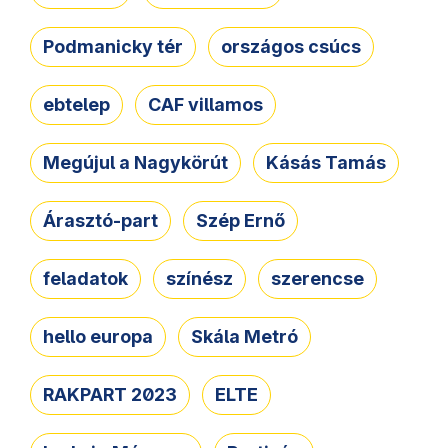
Podmanicky tér
országos csúcs
ebtelep
CAF villamos
Megújul a Nagykörút
Kásás Tamás
Árasztó-part
Szép Ernő
feladatok
színész
szerencse
hello europa
Skála Metró
RAKPART 2023
ELTE