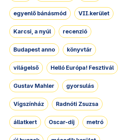
egyenlő bánásmód
VII.kerület
Karcsi, a nyúl
recenzió
Budapest anno
könyvtár
világelső
Helló Európa! Fesztivál
Gustav Mahler
gyorsulás
Vígszínház
Radnóti Zsuzsa
állatkert
Oscar-díj
metró