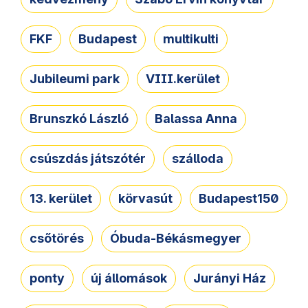
FKF
Budapest
multikulti
Jubileumi park
VIII.kerület
Brunszkó László
Balassa Anna
csúszdás játszótér
szálloda
13. kerület
körvasút
Budapest150
csőtörés
Óbuda-Békásmegyer
ponty
új állomások
Jurányi Ház