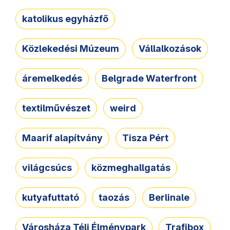
katolikus egyházfő
Közlekedési Múzeum
Vállalkozások
áremelkedés
Belgrade Waterfront
textilművészet
weird
Maarif alapítvány
Tisza Pért
világcsúcs
közmeghallgatás
kutyafuttató
taozás
Berlinale
Városháza Téli Élménypark
Trafibox