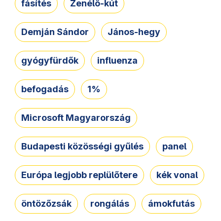
fásítés
Zenélő-kút
Demján Sándor
János-hegy
gyógyfürdők
influenza
befogadás
1%
Microsoft Magyarország
Budapesti közösségi gyűlés
panel
Európa legjobb replülőtere
kék vonal
öntözőzsák
rongálás
ámokfutás