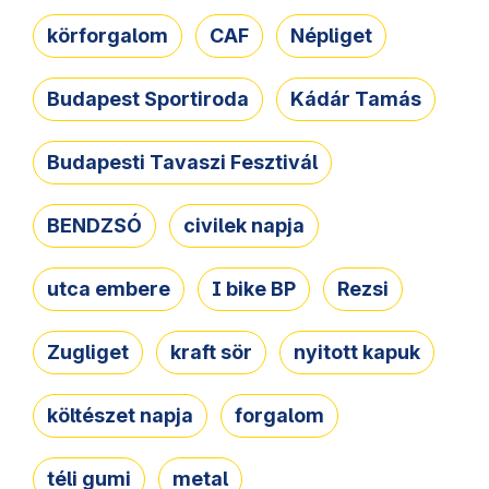
körforgalom
CAF
Népliget
Budapest Sportiroda
Kádár Tamás
Budapesti Tavaszi Fesztivál
BENDZSÓ
civilek napja
utca embere
I bike BP
Rezsi
Zugliget
kraft sör
nyitott kapuk
költészet napja
forgalom
téli gumi
metal