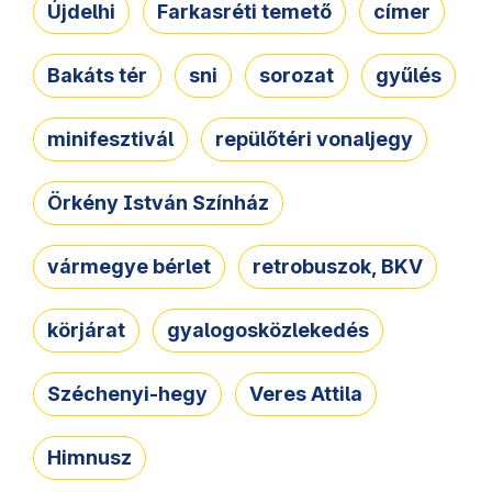
Újdelhi
Farkasréti temető
címer
Bakáts tér
sni
sorozat
gyűlés
minifesztivál
repülőtéri vonaljegy
Örkény István Színház
vármegye bérlet
retrobuszok, BKV
körjárat
gyalogosközlekedés
Széchenyi-hegy
Veres Attila
Himnusz