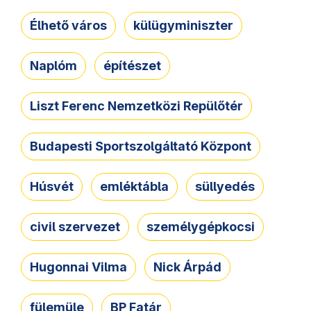
Élhető város
külügyminiszter
Naplóm
építészet
Liszt Ferenc Nemzetközi Repülőtér
Budapesti Sportszolgáltató Központ
Húsvét
emléktábla
süllyedés
civil szervezet
személygépkocsi
Hugonnai Vilma
Nick Árpád
fülemüle
BP Fatár