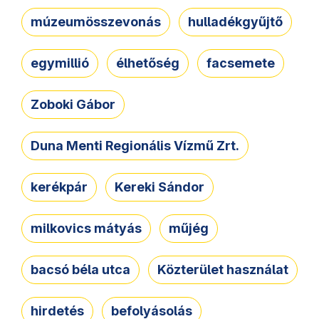
múzeumösszevonás
hulladékgyűjtő
egymillió
élhetőség
facsemete
Zoboki Gábor
Duna Menti Regionális Vízmű Zrt.
kerékpár
Kereki Sándor
milkovics mátyás
műjég
bacsó béla utca
Közterület használat
hirdetés
befolyásolás