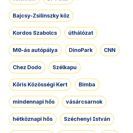
Bajcsy-Zsilinszky köz
Kordos Szabolcs
úthálózat
M0-ás autópálya
DinoPark
CNN
Chez Dodo
Szélkapu
Kőris Közösségi Kert
Bimba
mindennapi hős
vásárcsarnok
hétköznapi hős
Széchenyi István