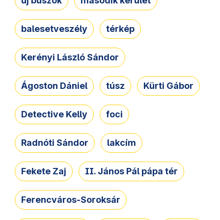
új buszok
második kerület
balesetveszély
térkép
Kerényi László Sándor
Ágoston Dániel
túsz
Kürti Gábor
Detective Kelly
foci
Radnóti Sándor
lakcím
Fekete Zaj
II. János Pál pápa tér
Ferencváros-Soroksár