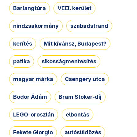
Barlangtúra
VIII. kerület
nindzsakormány
szabadstrand
kerítés
Mit kívánsz, Budapest?
patika
síkosságmentesítés
magyar márka
Csengery utca
Bodor Ádám
Bram Stoker-díj
LEGO-oroszlán
elbontás
Fekete Giorgio
autósüldözés