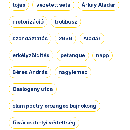
tojás
vezetett séta
Árkay Aladár
motorizáció
trolibusz
szondáztatás
2030
Aladár
erkélyzöldítés
petanque
napp
Béres András
nagylemez
Csalogány utca
slam poetry országos bajnokság
fővárosi helyi védettség