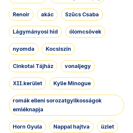
Renoir
akác
Szűcs Csaba
Lágymányosi híd
ólomcsövek
nyomda
Kocsiszín
Cinkotai Tájház
vonaljegy
XII.kerület
Kylie Minogue
romák elleni sorozatgyilkosságok
emléknapja
Horn Gyula
Nappal hajtva
üzlet