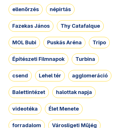
ellenőrzés
népirtás
Fazekas János
Thy Catafalque
MOL Bubi
Puskás Aréna
Tripo
Építészeti Filmnapok
Turbina
csend
Lehel tér
agglomeráció
Balettintézet
halottak napja
videotéka
Élet Menete
forradalom
Városligeti Műjég