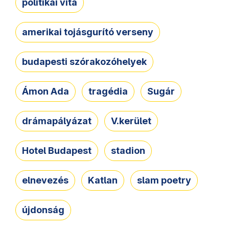
politikai vita
amerikai tojásgurító verseny
budapesti szórakozóhelyek
Ámon Ada
tragédia
Sugár
drámapályázat
V.kerület
Hotel Budapest
stadion
elnevezés
Katlan
slam poetry
újdonság