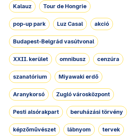
Kalauz
Tour de Hongrie
pop-up park
Luz Casal
akció
Budapest-Belgrád vasútvonal
XXII. kerület
omnibusz
cenzúra
szanatórium
Miyawaki erdő
Aranykorsó
Zugló városközpont
Pesti alsórakpart
beruházási törvény
képzőművészet
lábnyom
tervek