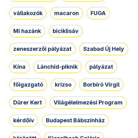
vállakozók
macaron
FUGA
Mi hazánk
biciklisáv
zeneszerzői pályázat
Szabad Új Hely
Kína
Lánchíd-piknik
pályázat
főigazgató
krizso
Borbíró Virgil
Dürer Kert
Világélelmezési Program
kérdőív
Budapest Bábszínház