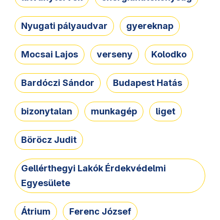
Nyugati pályaudvar
gyereknap
Mocsai Lajos
verseny
Kolodko
Bardóczi Sándor
Budapest Hatás
bizonytalan
munkagép
liget
Böröcz Judit
Gellérthegyi Lakók Érdekvédelmi
Egyesülete
Átrium
Ferenc József