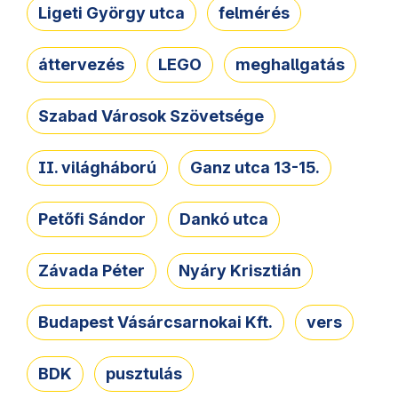
Ligeti György utca
felmérés
áttervezés
LEGO
meghallgatás
Szabad Városok Szövetsége
II. világháború
Ganz utca 13-15.
Petőfi Sándor
Dankó utca
Závada Péter
Nyáry Krisztián
Budapest Vásárcsarnokai Kft.
vers
BDK
pusztulás