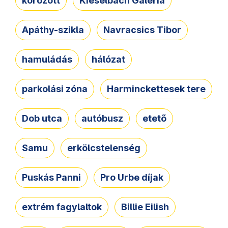
körözött
Kieselbach Galéria
Apáthy-szikla
Navracsics Tibor
hamuládás
hálózat
parkolási zóna
Harminckettesek tere
Dob utca
autóbusz
etető
Samu
erkölcstelenség
Puskás Panni
Pro Urbe díjak
extrém fagylaltok
Billie Eilish