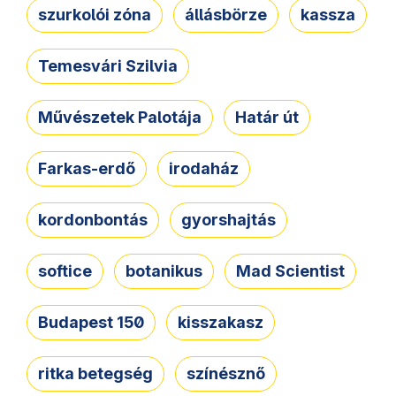
szurkolói zóna
állásbörze
kassza
Temesvári Szilvia
Művészetek Palotája
Határ út
Farkas-erdő
irodaház
kordonbontás
gyorshajtás
softice
botanikus
Mad Scientist
Budapest 150
kisszakasz
ritka betegség
színésznő