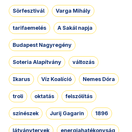
Sörfesztivál
Varga Mihály
tarifaemelés
A Sakál napja
Budapest Nagyregény
Soteria Alapítvány
változás
Ikarus
Víz Koalíció
Nemes Dóra
troli
oktatás
felszólítás
színészek
Jurij Gagarin
1896
látványtervek
energiahatékonyság