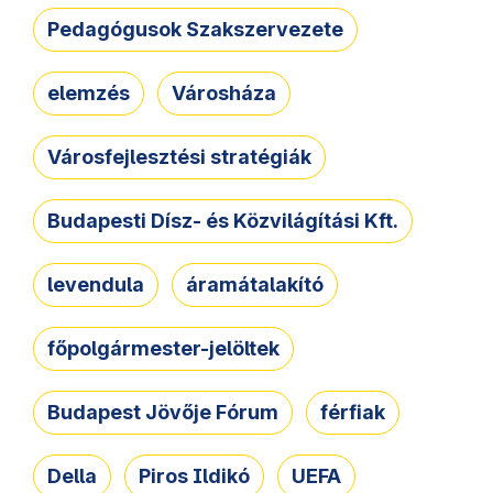
Pedagógusok Szakszervezete
elemzés
Városháza
Városfejlesztési stratégiák
Budapesti Dísz- és Közvilágítási Kft.
levendula
áramátalakító
főpolgármester-jelöltek
Budapest Jövője Fórum
férfiak
Della
Piros Ildikó
UEFA