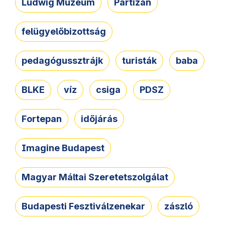
Ludwig Múzeum
Partizán
felügyelőbizottság
pedagógussztrájk
turisták
baba
BLKE
víz
csiga
PDSZ
Fortepan
időjárás
Imagine Budapest
Magyar Máltai Szeretetszolgálat
Budapesti Fesztiválzenekar
zászló