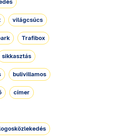
edés
t
világcsúcs
park
Trafibox
sikkasztás
s
bulivillamos
ő
címer
logosközlekedés