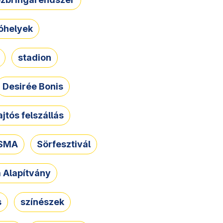
óhelyek
stadion
Desirée Bonis
ajtós felszállás
SMA
Sörfesztivál
a Alapítvány
s
színészek