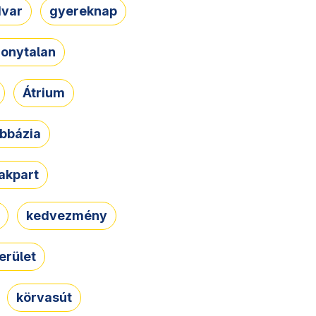
dvar
gyereknap
zonytalan
Átrium
bbázia
rakpart
kedvezmény
erület
körvasút