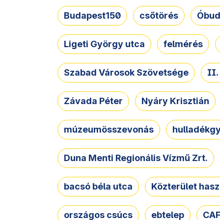
Budapest150
csőtörés
Óbud
Ligeti György utca
felmérés
Szabad Városok Szövetsége
II
Závada Péter
Nyáry Krisztián
múzeumösszevonás
hulladékgy
Duna Menti Regionális Vízmű Zrt.
bacsó béla utca
Közterület hasz
országos csúcs
ebtelep
CAF