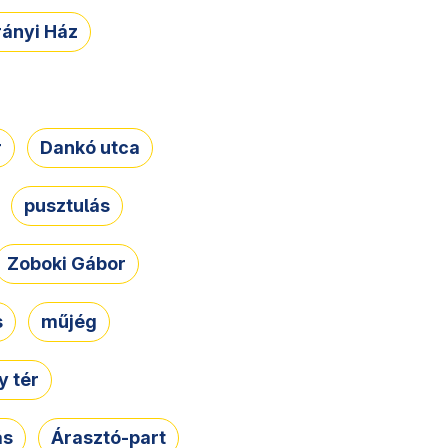
rányi Ház
r
Dankó utca
pusztulás
Zoboki Gábor
s
műjég
 tér
ás
Árasztó-part