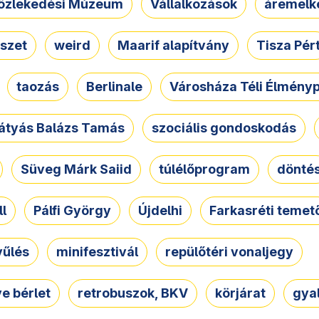
özlekedési Múzeum
Vállalkozások
áremelk
szet
weird
Maarif alapítvány
Tisza Pér
taozás
Berlinale
Városháza Téli Élmény
átyás Balázs Tamás
szociális gondoskodás
Süveg Márk Saiid
túlélőprogram
dönté
ll
Pálfi György
Újdelhi
Farkasréti temet
yűlés
minifesztivál
repülőtéri vonaljegy
e bérlet
retrobuszok, BKV
körjárat
gya