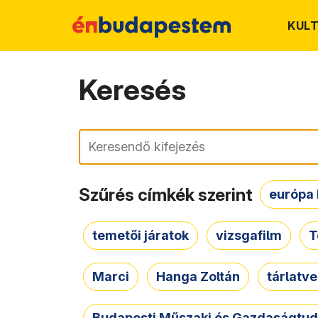
KUL
Keresés
Keresés
Szűrés címkék szerint
európa 
temetői járatok
vizsgafilm
T
Marci
Hanga Zoltán
tárlatv
Budapesti Műszaki és Gazdaságtu