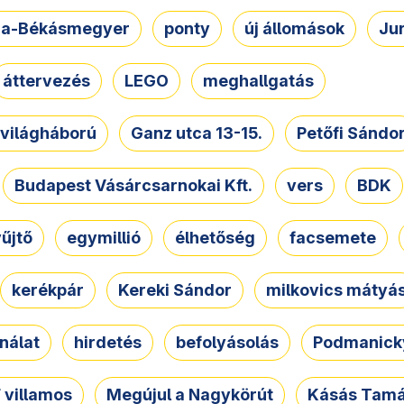
a-Békásmegyer
ponty
új állomások
Ju
áttervezés
LEGO
meghallgatás
. világháború
Ganz utca 13-15.
Petőfi Sándo
Budapest Vásárcsarnokai Kft.
vers
BDK
űjtő
egymillió
élhetőség
facsemete
kerékpár
Kereki Sándor
milkovics mátyá
nálat
hirdetés
befolyásolás
Podmanicky
 villamos
Megújul a Nagykörút
Kásás Tam