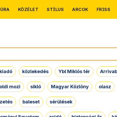
TÚRA
KÖZÉLET
STÍLUS
ARCOK
FRISS
kiadó
közlekedés
Ybl Miklós tér
Arriva
oldi mozi
sikló
Magyar Közlöny
olasz
ezetés
baleset
sérülések
dományi Egyetem
zsidó
biztonsági őr
kö