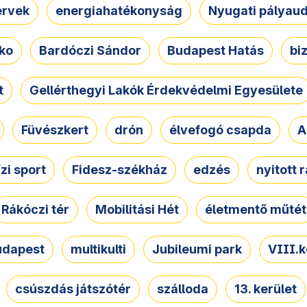
ervek
energiahatékonyság
Nyugati pályau
ko
Bardóczi Sándor
Budapest Hatás
bi
t
Gellérthegyi Lakók Érdekvédelmi Egyesülete
Füvészkert
drón
élvefogó csapda
A
ízi sport
Fidesz-székház
edzés
nyitott 
Rákóczi tér
Mobilitási Hét
életmentő műtét
udapest
multikulti
Jubileumi park
VIII.k
csúszdás játszótér
szálloda
13. kerület