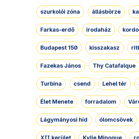
szurkolói zóna
állásbörze
ka
Farkas-erdő
irodaház
kordo
Budapest 150
kisszakasz
ri
Fazekas János
Thy Catafalque
Turbina
csend
Lehel tér
Élet Menete
forradalom
Vár
Lágymányosi híd
ólomcsövek
XII.kerület
Kylie Minogue
r