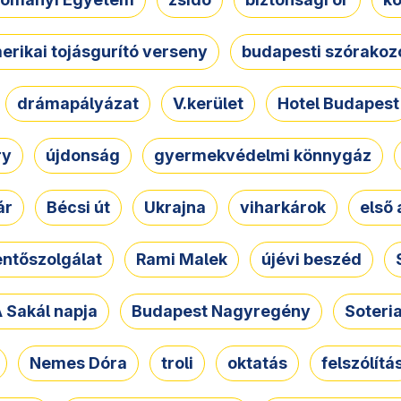
erikai tojásgurító verseny
budapesti szórakoz
drámapályázat
V.kerület
Hotel Budapest
ry
újdonság
gyermekvédelmi könnygáz
ár
Bécsi út
Ukrajna
viharkárok
első 
ntőszolgálat
Rami Malek
újévi beszéd
 Sakál napja
Budapest Nagyregény
Soteri
Nemes Dóra
troli
oktatás
felszólítá