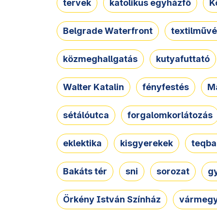
tervek
katolikus egyházfő
K
Belgrade Waterfront
textilművé
közmeghallgatás
kutyafuttató
Walter Katalin
fényfestés
M
sétálóutca
forgalomkorlátozás
eklektika
kisgyerekek
teqba
Bakáts tér
sni
sorozat
g
Örkény István Színház
vármegy