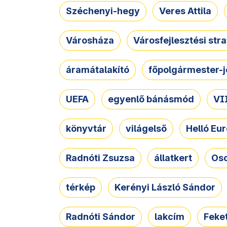
Széchenyi-hegy
Veres Attila
Városháza
Városfejlesztési str
áramátalakító
főpolgármester-j
UEFA
egyenlő bánásmód
VII
könyvtár
világelső
Helló Eur
Radnóti Zsuzsa
állatkert
Osc
térkép
Kerényi László Sándor
Radnóti Sándor
lakcím
Feket