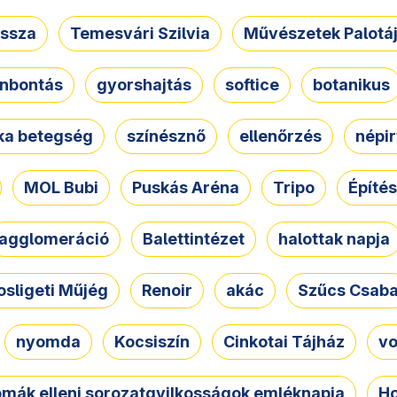
ssza
Temesvári Szilvia
Művészetek Palotá
nbontás
gyorshajtás
softice
botanikus
tka betegség
színésznő
ellenőrzés
népir
MOL Bubi
Puskás Aréna
Tripo
Építés
agglomeráció
Balettintézet
halottak napja
osligeti Műjég
Renoir
akác
Szűcs Csab
nyomda
Kocsiszín
Cinkotai Tájház
vo
omák elleni sorozatgyilkosságok emléknapja
Ho