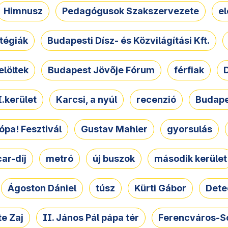
Himnusz
Pedagógusok Szakszervezete
e
atégiák
Budapesti Dísz- és Közvilágítási Kft.
elöltek
Budapest Jövője Fórum
férfiak
D
.kerület
Karcsi, a nyúl
recenzió
Budape
ópa! Fesztivál
Gustav Mahler
gyorsulás
ar-díj
metró
új buszok
második kerület
Ágoston Dániel
túsz
Kürti Gábor
Dete
e Zaj
II. János Pál pápa tér
Ferencváros-S