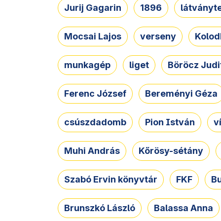
Jurij Gagarin
1896
látványt
Mocsai Lajos
verseny
Kolod
munkagép
liget
Böröcz Judi
Ferenc József
Bereményi Géza
csúszdadomb
Pion István
v
Muhi András
Kőrösy-sétány
Szabó Ervin könyvtár
FKF
B
Brunszkó László
Balassa Anna