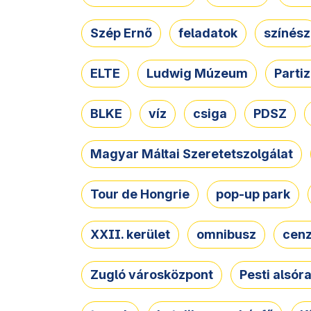
Szép Ernő
feladatok
színész
ELTE
Ludwig Múzeum
Parti
BLKE
víz
csiga
PDSZ
Magyar Máltai Szeretetszolgálat
Tour de Hongrie
pop-up park
XXII. kerület
omnibusz
cen
Zugló városközpont
Pesti alsór