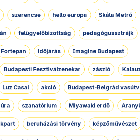
szerencse
hello europa
Skála Metró
zán
felügyelőbizottság
pedagógussztrájk
Fortepan
időjárás
Imagine Budapest
Budapesti Fesztiválzenekar
zászló
Kalau
Luz Casal
akció
Budapest-Belgrád vasútv
zúra
szanatórium
Miyawaki erdő
Arany
akpart
beruházási törvény
képzőművészet