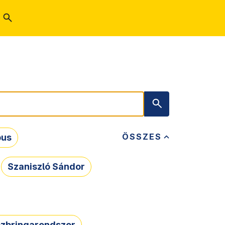
ÖSSZES
bus
Szaniszló Sándor
zbringarendszer