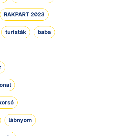
RAKPART 2023
turisták
baba
z
onal
korsó
lábnyom