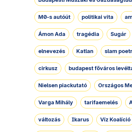
M0-s autóút
politikai vita
am
Ámon Ada
tragédia
Sugár
elnevezés
Katlan
slam poet
cirkusz
budapest főváros levélt
Nielsen piackutató
Országos Me
Varga Mihály
tarifaemelés
A
változás
Ikarus
Víz Koalíció