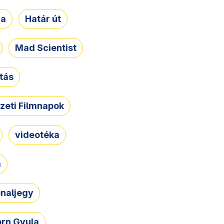
ja
Határ út
Mad Scientist
tás
zeti Filmnapok
videotéka
a
naljegy
rn Gyula