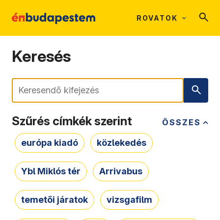
ROVATOK
Keresés
Keresés
Szűrés címkék szerint
ÖSSZES
európa kiadó
közlekedés
Ybl Miklós tér
Arrivabus
temetői járatok
vizsgafilm