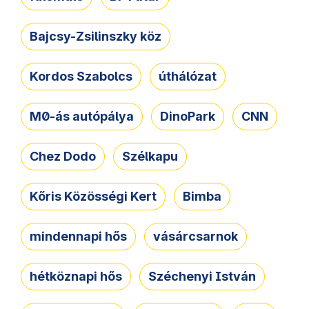
Bajcsy-Zsilinszky köz
Kordos Szabolcs
úthálózat
M0-ás autópálya
DinoPark
CNN
Chez Dodo
Szélkapu
Kőris Közösségi Kert
Bimba
mindennapi hős
vásárcsarnok
hétköznapi hős
Széchenyi István