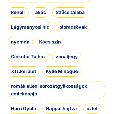
Renoir
akác
Szűcs Csaba
Lágymányosi híd
ólomcsövek
nyomda
Kocsiszín
Cinkotai Tájház
vonaljegy
XII.kerület
Kylie Minogue
romák elleni sorozatgyilkosságok
emléknapja
Horn Gyula
Nappal hajtva
üzlet