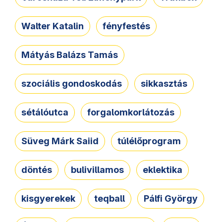
Walter Katalin
fényfestés
Mátyás Balázs Tamás
szociális gondoskodás
sikkasztás
sétálóutca
forgalomkorlátozás
Süveg Márk Saiid
túlélőprogram
döntés
bulivillamos
eklektika
kisgyerekek
teqball
Pálfi György