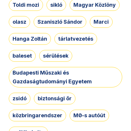
Toldi mozi
sikló
Magyar Közlöny
olasz
Szaniszló Sándor
Marci
Hanga Zoltán
tárlatvezetés
baleset
sérülések
Budapesti Műszaki és
Gazdaságtudományi Egyetem
zsidó
biztonsági őr
közbringarendszer
M0-s autóút