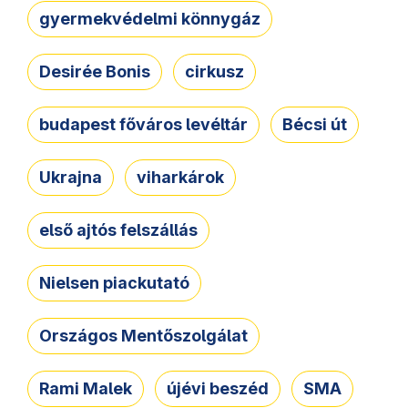
gyermekvédelmi könnygáz
Desirée Bonis
cirkusz
budapest főváros levéltár
Bécsi út
Ukrajna
viharkárok
első ajtós felszállás
Nielsen piackutató
Országos Mentőszolgálat
Rami Malek
újévi beszéd
SMA