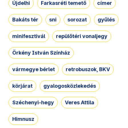
Újdelhi
Farkasréti temető
címer
Bakáts tér
sni
sorozat
gyűlés
minifesztivál
repülőtéri vonaljegy
Örkény István Színház
vármegye bérlet
retrobuszok, BKV
körjárat
gyalogosközlekedés
Széchenyi-hegy
Veres Attila
Himnusz