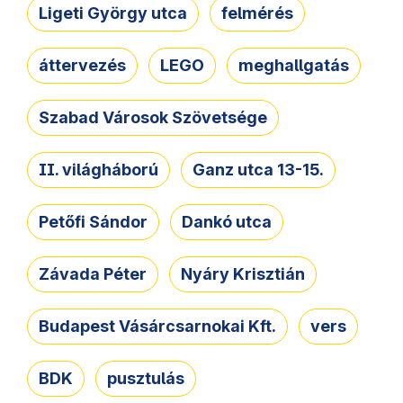
Ligeti György utca
felmérés
áttervezés
LEGO
meghallgatás
Szabad Városok Szövetsége
II. világháború
Ganz utca 13-15.
Petőfi Sándor
Dankó utca
Závada Péter
Nyáry Krisztián
Budapest Vásárcsarnokai Kft.
vers
BDK
pusztulás