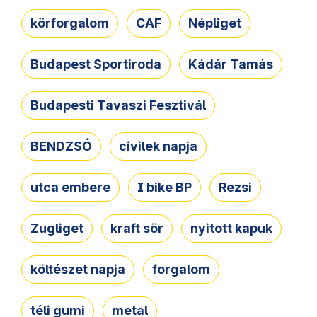
körforgalom
CAF
Népliget
Budapest Sportiroda
Kádár Tamás
Budapesti Tavaszi Fesztivál
BENDZSÓ
civilek napja
utca embere
I bike BP
Rezsi
Zugliget
kraft sör
nyitott kapuk
költészet napja
forgalom
téli gumi
metal