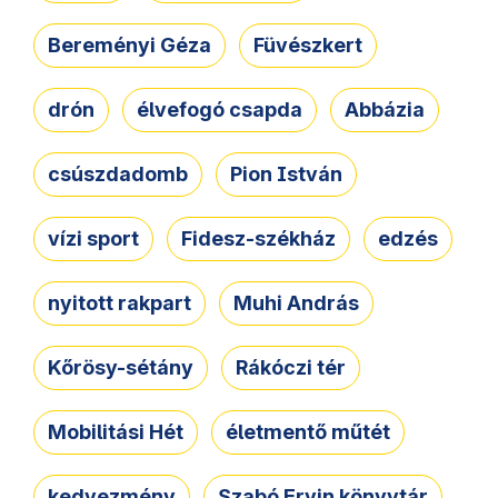
Bereményi Géza
Füvészkert
drón
élvefogó csapda
Abbázia
csúszdadomb
Pion István
vízi sport
Fidesz-székház
edzés
nyitott rakpart
Muhi András
Kőrösy-sétány
Rákóczi tér
Mobilitási Hét
életmentő műtét
kedvezmény
Szabó Ervin könyvtár