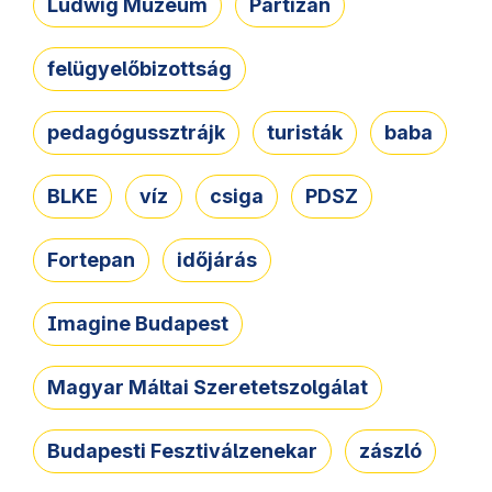
Ludwig Múzeum
Partizán
felügyelőbizottság
pedagógussztrájk
turisták
baba
BLKE
víz
csiga
PDSZ
Fortepan
időjárás
Imagine Budapest
Magyar Máltai Szeretetszolgálat
Budapesti Fesztiválzenekar
zászló