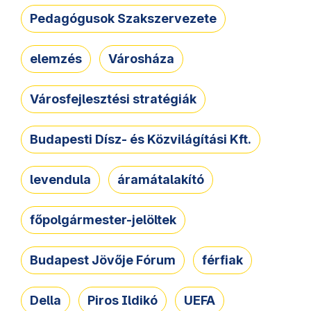
Pedagógusok Szakszervezete
elemzés
Városháza
Városfejlesztési stratégiák
Budapesti Dísz- és Közvilágítási Kft.
levendula
áramátalakító
főpolgármester-jelöltek
Budapest Jövője Fórum
férfiak
Della
Piros Ildikó
UEFA