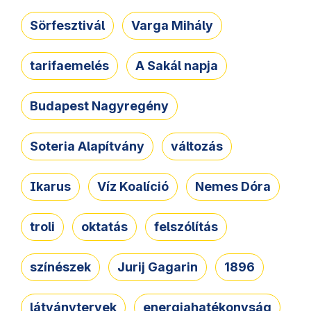
Sörfesztivál
Varga Mihály
tarifaemelés
A Sakál napja
Budapest Nagyregény
Soteria Alapítvány
változás
Ikarus
Víz Koalíció
Nemes Dóra
troli
oktatás
felszólítás
színészek
Jurij Gagarin
1896
látványtervek
energiahatékonyság