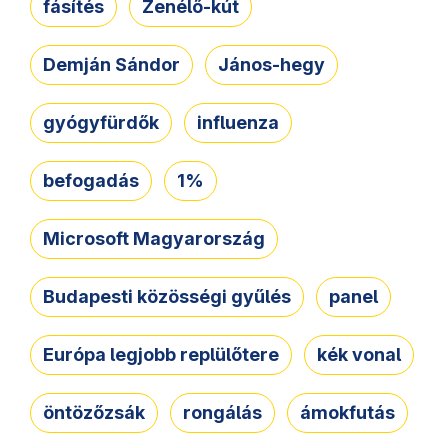
fásítés
Zenélő-kút
Demján Sándor
János-hegy
gyógyfürdők
influenza
befogadás
1%
Microsoft Magyarország
Budapesti közösségi gyűlés
panel
Európa legjobb replülőtere
kék vonal
öntözőzsák
rongálás
ámokfutás