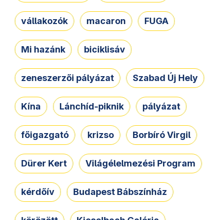
vállakozók
macaron
FUGA
Mi hazánk
biciklisáv
zeneszerzői pályázat
Szabad Új Hely
Kína
Lánchíd-piknik
pályázat
főigazgató
krizso
Borbíró Virgil
Dürer Kert
Világélelmezési Program
kérdőív
Budapest Bábszínház