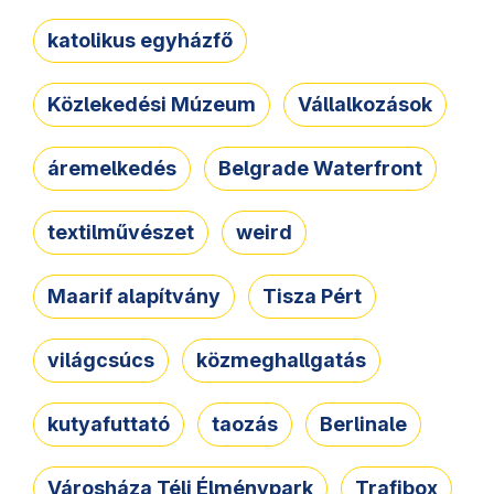
katolikus egyházfő
Közlekedési Múzeum
Vállalkozások
áremelkedés
Belgrade Waterfront
textilművészet
weird
Maarif alapítvány
Tisza Pért
világcsúcs
közmeghallgatás
kutyafuttató
taozás
Berlinale
Városháza Téli Élménypark
Trafibox