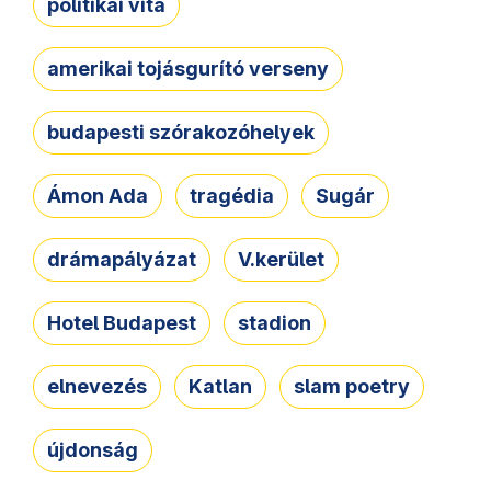
politikai vita
amerikai tojásgurító verseny
budapesti szórakozóhelyek
Ámon Ada
tragédia
Sugár
drámapályázat
V.kerület
Hotel Budapest
stadion
elnevezés
Katlan
slam poetry
újdonság