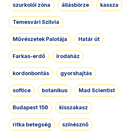
szurkolói zóna
állásbörze
kassza
Temesvári Szilvia
Művészetek Palotája
Határ út
Farkas-erdő
irodaház
kordonbontás
gyorshajtás
softice
botanikus
Mad Scientist
Budapest 150
kisszakasz
ritka betegség
színésznő