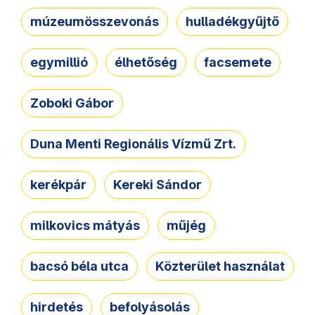
múzeumösszevonás
hulladékgyűjtő
egymillió
élhetőség
facsemete
Zoboki Gábor
Duna Menti Regionális Vízmű Zrt.
kerékpár
Kereki Sándor
milkovics mátyás
műjég
bacsó béla utca
Közterület használat
hirdetés
befolyásolás