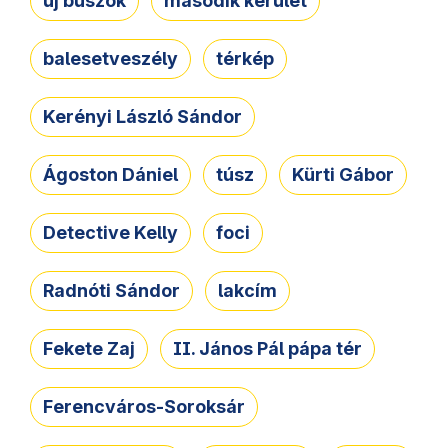
új buszok
második kerület
balesetveszély
térkép
Kerényi László Sándor
Ágoston Dániel
túsz
Kürti Gábor
Detective Kelly
foci
Radnóti Sándor
lakcím
Fekete Zaj
II. János Pál pápa tér
Ferencváros-Soroksár