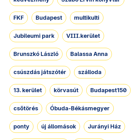
FKF
Budapest
multikulti
Jubileumi park
VIII.kerület
Brunszkó László
Balassa Anna
csúszdás játszótér
szálloda
13. kerület
körvasút
Budapest150
csőtörés
Óbuda-Békásmegyer
ponty
új állomások
Jurányi Ház