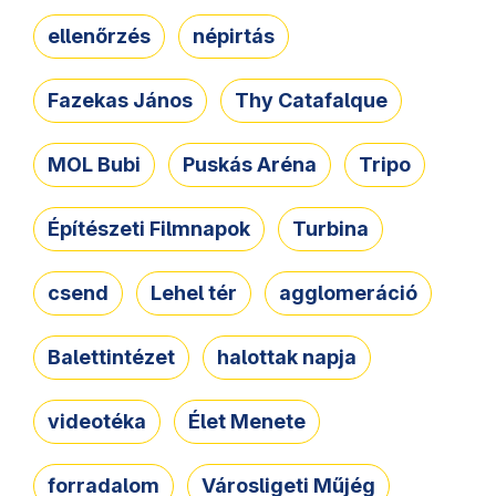
ellenőrzés
népirtás
Fazekas János
Thy Catafalque
MOL Bubi
Puskás Aréna
Tripo
Építészeti Filmnapok
Turbina
csend
Lehel tér
agglomeráció
Balettintézet
halottak napja
videotéka
Élet Menete
forradalom
Városligeti Műjég