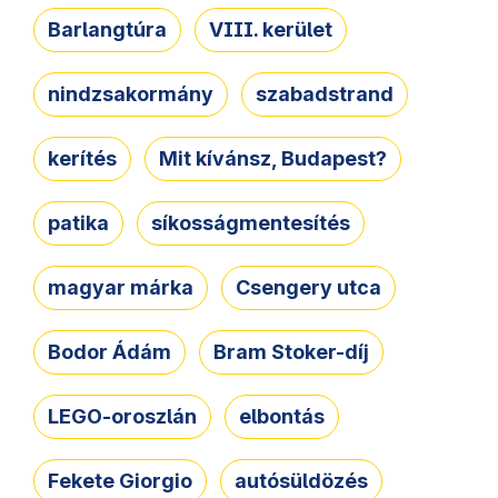
Barlangtúra
VIII. kerület
nindzsakormány
szabadstrand
kerítés
Mit kívánsz, Budapest?
patika
síkosságmentesítés
magyar márka
Csengery utca
Bodor Ádám
Bram Stoker-díj
LEGO-oroszlán
elbontás
Fekete Giorgio
autósüldözés