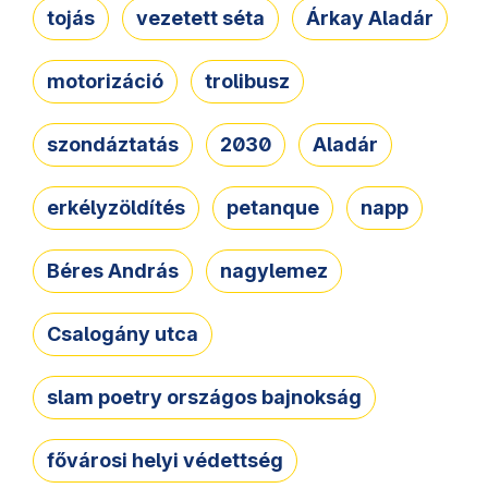
tojás
vezetett séta
Árkay Aladár
motorizáció
trolibusz
szondáztatás
2030
Aladár
erkélyzöldítés
petanque
napp
Béres András
nagylemez
Csalogány utca
slam poetry országos bajnokság
fővárosi helyi védettség