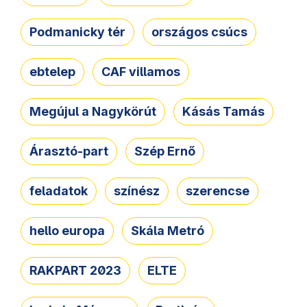
Podmanicky tér
országos csúcs
ebtelep
CAF villamos
Megújul a Nagykörút
Kásás Tamás
Árasztó-part
Szép Ernő
feladatok
színész
szerencse
hello europa
Skála Metró
RAKPART 2023
ELTE