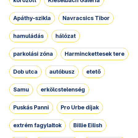
körözött
Kieselbach Galéria
Apáthy-szikla
Navracsics Tibor
hamuládás
hálózat
parkolási zóna
Harminckettesek tere
Dob utca
autóbusz
etető
Samu
erkölcstelenség
Puskás Panni
Pro Urbe díjak
extrém fagylaltok
Billie Eilish