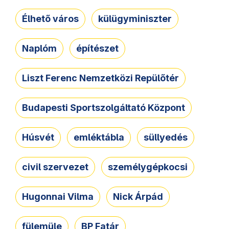
Élhető város
külügyminiszter
Naplóm
építészet
Liszt Ferenc Nemzetközi Repülőtér
Budapesti Sportszolgáltató Központ
Húsvét
emléktábla
süllyedés
civil szervezet
személygépkocsi
Hugonnai Vilma
Nick Árpád
fülemüle
BP Fatár