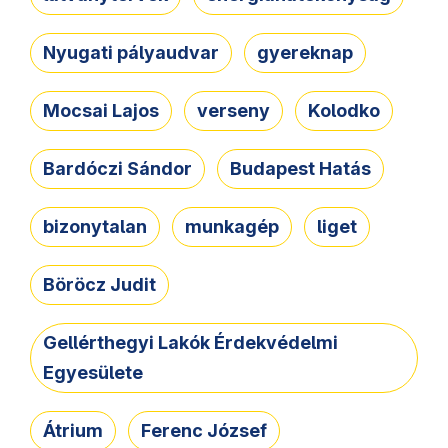
Nyugati pályaudvar
gyereknap
Mocsai Lajos
verseny
Kolodko
Bardóczi Sándor
Budapest Hatás
bizonytalan
munkagép
liget
Böröcz Judit
Gellérthegyi Lakók Érdekvédelmi
Egyesülete
Átrium
Ferenc József