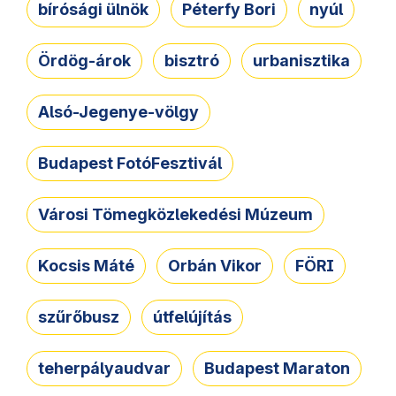
bírósági ülnök
Péterfy Bori
nyúl
Ördög-árok
bisztró
urbanisztika
Alsó-Jegenye-völgy
Budapest FotóFesztivál
Városi Tömegközlekedési Múzeum
Kocsis Máté
Orbán Vikor
FÖRI
szűrőbusz
útfelújítás
teherpályaudvar
Budapest Maraton