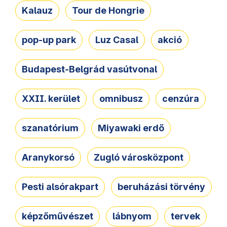
Kalauz
Tour de Hongrie
pop-up park
Luz Casal
akció
Budapest-Belgrád vasútvonal
XXII. kerület
omnibusz
cenzúra
szanatórium
Miyawaki erdő
Aranykorsó
Zugló városközpont
Pesti alsórakpart
beruházási törvény
képzőművészet
lábnyom
tervek