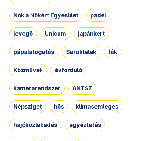
Nők a Nőkért Egyesület
padel
levegő
Unicum
japánkert
pápalátogatás
Saroktelek
fák
Közművek
évforduló
kamerarendszer
ANTSZ
Népsziget
hős
klímasemleges
hajóközlekedés
egyeztetés