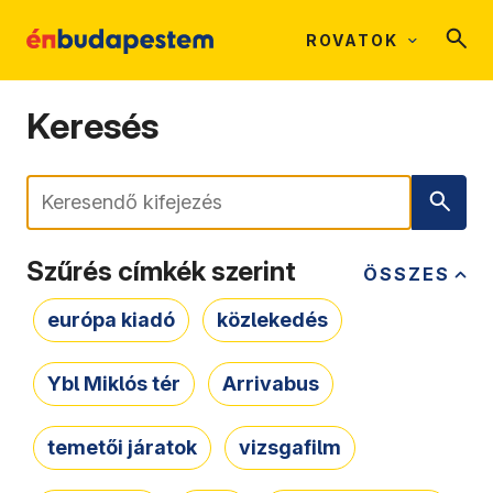
ROVATOK
Keresés
Keresés
Szűrés címkék szerint
ÖSSZES
európa kiadó
közlekedés
Ybl Miklós tér
Arrivabus
temetői járatok
vizsgafilm