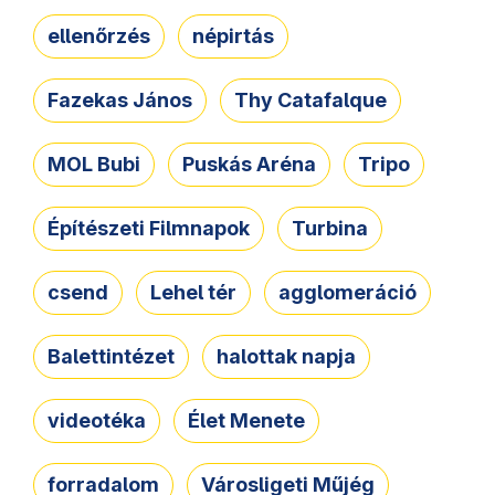
ellenőrzés
népirtás
Fazekas János
Thy Catafalque
MOL Bubi
Puskás Aréna
Tripo
Építészeti Filmnapok
Turbina
csend
Lehel tér
agglomeráció
Balettintézet
halottak napja
videotéka
Élet Menete
forradalom
Városligeti Műjég