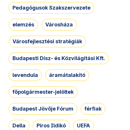
Pedagógusok Szakszervezete
elemzés
Városháza
Városfejlesztési stratégiák
Budapesti Dísz- és Közvilágítási Kft.
levendula
áramátalakító
főpolgármester-jelöltek
Budapest Jövője Fórum
férfiak
Della
Piros Ildikó
UEFA