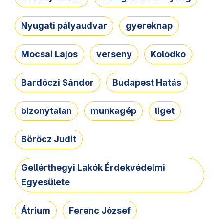
Nyugati pályaudvar
gyereknap
Mocsai Lajos
verseny
Kolodko
Bardóczi Sándor
Budapest Hatás
bizonytalan
munkagép
liget
Böröcz Judit
Gellérthegyi Lakók Érdekvédelmi
Egyesülete
Átrium
Ferenc József