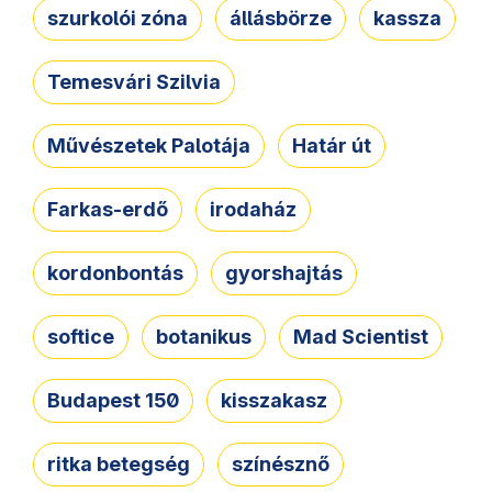
szurkolói zóna
állásbörze
kassza
Temesvári Szilvia
Művészetek Palotája
Határ út
Farkas-erdő
irodaház
kordonbontás
gyorshajtás
softice
botanikus
Mad Scientist
Budapest 150
kisszakasz
ritka betegség
színésznő