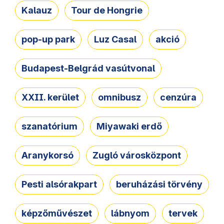
Kalauz
Tour de Hongrie
pop-up park
Luz Casal
akció
Budapest-Belgrád vasútvonal
XXII. kerület
omnibusz
cenzúra
szanatórium
Miyawaki erdő
Aranykorsó
Zugló városközpont
Pesti alsórakpart
beruházási törvény
képzőművészet
lábnyom
tervek