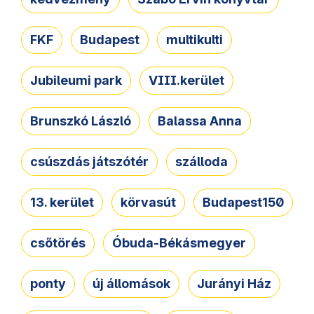
FKF
Budapest
multikulti
Jubileumi park
VIII.kerület
Brunszkó László
Balassa Anna
csúszdás játszótér
szálloda
13. kerület
körvasút
Budapest150
csőtörés
Óbuda-Békásmegyer
ponty
új állomások
Jurányi Ház