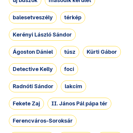
új buszok
második kerület
balesetveszély
térkép
Kerényi László Sándor
Ágoston Dániel
túsz
Kürti Gábor
Detective Kelly
foci
Radnóti Sándor
lakcím
Fekete Zaj
II. János Pál pápa tér
Ferencváros-Soroksár