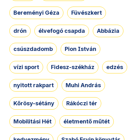
Bereményi Géza
Füvészkert
drón
élvefogó csapda
Abbázia
csúszdadomb
Pion István
vízi sport
Fidesz-székház
edzés
nyitott rakpart
Muhi András
Kőrösy-sétány
Rákóczi tér
Mobilitási Hét
életmentő műtét
kedvezmény
Szabó Ervin könyvtár