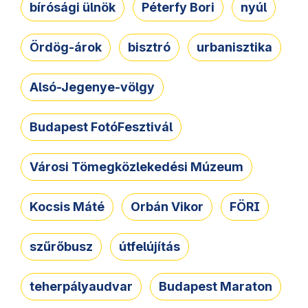
bírósági ülnök
Péterfy Bori
nyúl
Ördög-árok
bisztró
urbanisztika
Alsó-Jegenye-völgy
Budapest FotóFesztivál
Városi Tömegközlekedési Múzeum
Kocsis Máté
Orbán Vikor
FÖRI
szűrőbusz
útfelújítás
teherpályaudvar
Budapest Maraton