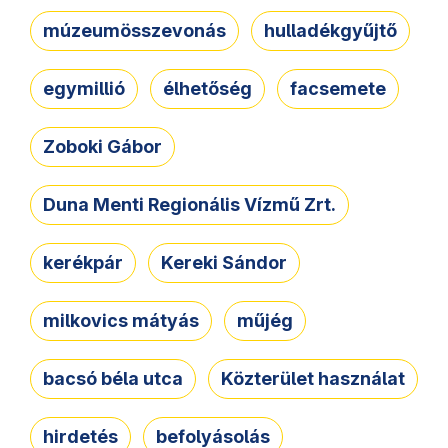
múzeumösszevonás
hulladékgyűjtő
egymillió
élhetőség
facsemete
Zoboki Gábor
Duna Menti Regionális Vízmű Zrt.
kerékpár
Kereki Sándor
milkovics mátyás
műjég
bacsó béla utca
Közterület használat
hirdetés
befolyásolás