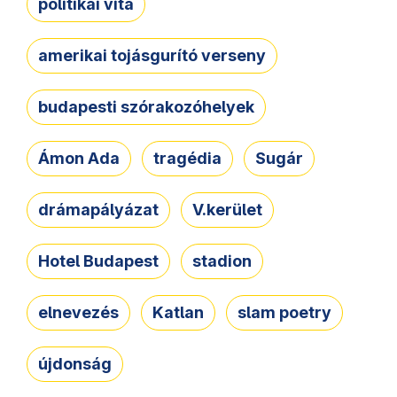
politikai vita
amerikai tojásgurító verseny
budapesti szórakozóhelyek
Ámon Ada
tragédia
Sugár
drámapályázat
V.kerület
Hotel Budapest
stadion
elnevezés
Katlan
slam poetry
újdonság