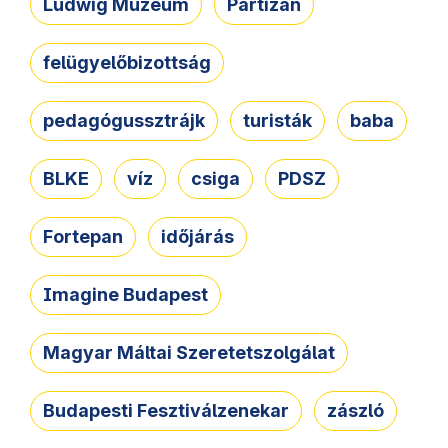
Ludwig Múzeum
Partizán
felügyelőbizottság
pedagógussztrájk
turisták
baba
BLKE
víz
csiga
PDSZ
Fortepan
időjárás
Imagine Budapest
Magyar Máltai Szeretetszolgálat
Budapesti Fesztiválzenekar
zászló