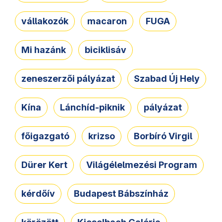
vállakozók
macaron
FUGA
Mi hazánk
biciklisáv
zeneszerzői pályázat
Szabad Új Hely
Kína
Lánchíd-piknik
pályázat
főigazgató
krizso
Borbíró Virgil
Dürer Kert
Világélelmezési Program
kérdőív
Budapest Bábszínház