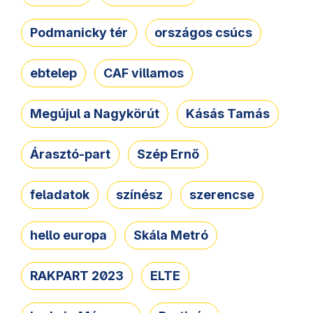
Podmanicky tér
országos csúcs
ebtelep
CAF villamos
Megújul a Nagykörút
Kásás Tamás
Árasztó-part
Szép Ernő
feladatok
színész
szerencse
hello europa
Skála Metró
RAKPART 2023
ELTE