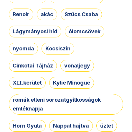
Renoir
akác
Szűcs Csaba
Lágymányosi híd
ólomcsövek
nyomda
Kocsiszín
Cinkotai Tájház
vonaljegy
XII.kerület
Kylie Minogue
romák elleni sorozatgyilkosságok
emléknapja
Horn Gyula
Nappal hajtva
üzlet