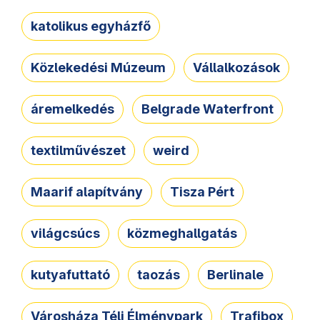
katolikus egyházfő
Közlekedési Múzeum
Vállalkozások
áremelkedés
Belgrade Waterfront
textilművészet
weird
Maarif alapítvány
Tisza Pért
világcsúcs
közmeghallgatás
kutyafuttató
taozás
Berlinale
Városháza Téli Élménypark
Trafibox