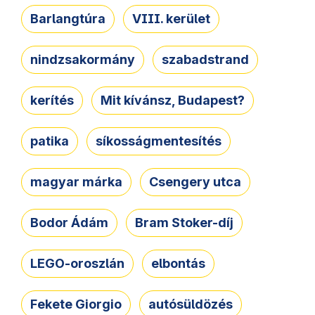
Barlangtúra
VIII. kerület
nindzsakormány
szabadstrand
kerítés
Mit kívánsz, Budapest?
patika
síkosságmentesítés
magyar márka
Csengery utca
Bodor Ádám
Bram Stoker-díj
LEGO-oroszlán
elbontás
Fekete Giorgio
autósüldözés