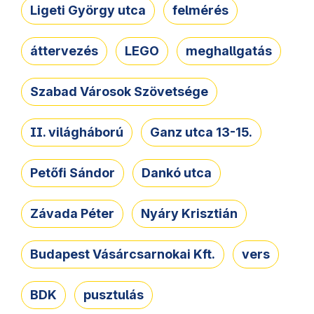
Ligeti György utca
felmérés
áttervezés
LEGO
meghallgatás
Szabad Városok Szövetsége
II. világháború
Ganz utca 13-15.
Petőfi Sándor
Dankó utca
Závada Péter
Nyáry Krisztián
Budapest Vásárcsarnokai Kft.
vers
BDK
pusztulás