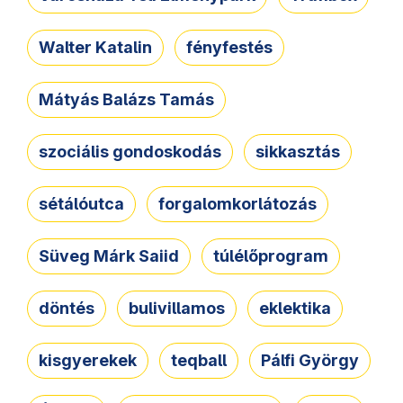
Walter Katalin
fényfestés
Mátyás Balázs Tamás
szociális gondoskodás
sikkasztás
sétálóutca
forgalomkorlátozás
Süveg Márk Saiid
túlélőprogram
döntés
bulivillamos
eklektika
kisgyerekek
teqball
Pálfi György