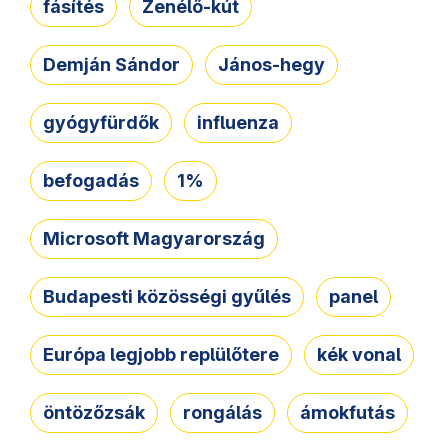
fásítés
Zenélő-kút
Demján Sándor
János-hegy
gyógyfürdők
influenza
befogadás
1%
Microsoft Magyarország
Budapesti közösségi gyűlés
panel
Európa legjobb replülőtere
kék vonal
öntözőzsák
rongálás
ámokfutás