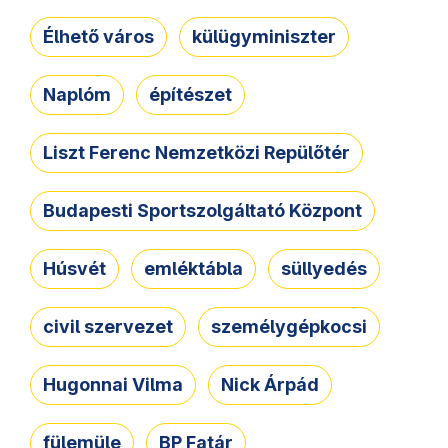
Élhető város
külügyminiszter
Naplóm
építészet
Liszt Ferenc Nemzetközi Repülőtér
Budapesti Sportszolgáltató Központ
Húsvét
emléktábla
süllyedés
civil szervezet
személygépkocsi
Hugonnai Vilma
Nick Árpád
fülemüle
BP Fatár