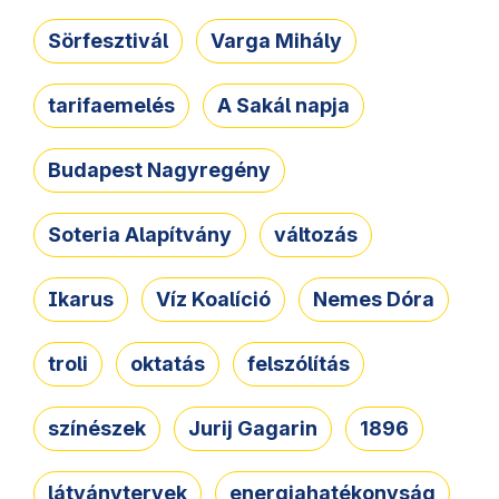
Sörfesztivál
Varga Mihály
tarifaemelés
A Sakál napja
Budapest Nagyregény
Soteria Alapítvány
változás
Ikarus
Víz Koalíció
Nemes Dóra
troli
oktatás
felszólítás
színészek
Jurij Gagarin
1896
látványtervek
energiahatékonyság