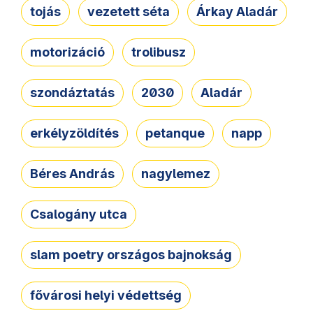
tojás
vezetett séta
Árkay Aladár
motorizáció
trolibusz
szondáztatás
2030
Aladár
erkélyzöldítés
petanque
napp
Béres András
nagylemez
Csalogány utca
slam poetry országos bajnokság
fővárosi helyi védettség