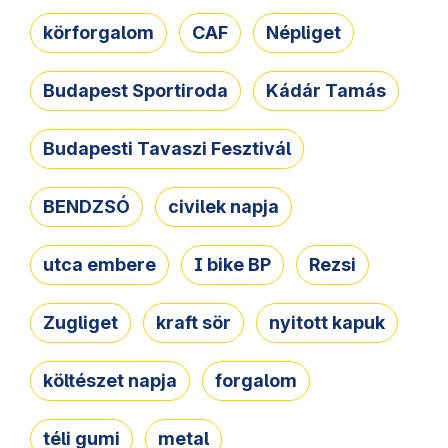
körforgalom
CAF
Népliget
Budapest Sportiroda
Kádár Tamás
Budapesti Tavaszi Fesztivál
BENDZSÓ
civilek napja
utca embere
I bike BP
Rezsi
Zugliget
kraft sör
nyitott kapuk
költészet napja
forgalom
téli gumi
metal