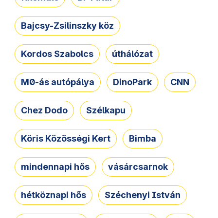
Bajcsy-Zsilinszky köz
Kordos Szabolcs
úthálózat
M0-ás autópálya
DinoPark
CNN
Chez Dodo
Szélkapu
Kőris Közösségi Kert
Bimba
mindennapi hős
vásárcsarnok
hétköznapi hős
Széchenyi István