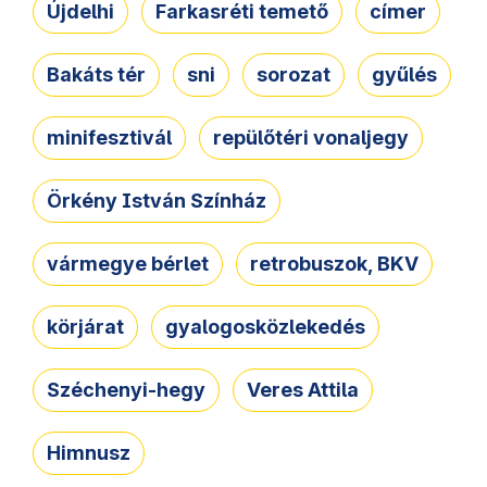
Újdelhi
Farkasréti temető
címer
Bakáts tér
sni
sorozat
gyűlés
minifesztivál
repülőtéri vonaljegy
Örkény István Színház
vármegye bérlet
retrobuszok, BKV
körjárat
gyalogosközlekedés
Széchenyi-hegy
Veres Attila
Himnusz