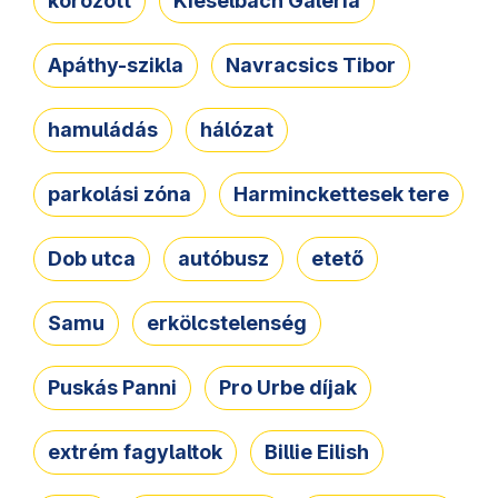
körözött
Kieselbach Galéria
Apáthy-szikla
Navracsics Tibor
hamuládás
hálózat
parkolási zóna
Harminckettesek tere
Dob utca
autóbusz
etető
Samu
erkölcstelenség
Puskás Panni
Pro Urbe díjak
extrém fagylaltok
Billie Eilish