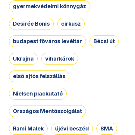
gyermekvédelmi könnygáz
Desirée Bonis
cirkusz
budapest főváros levéltár
Bécsi út
Ukrajna
viharkárok
első ajtós felszállás
Nielsen piackutató
Országos Mentőszolgálat
Rami Malek
újévi beszéd
SMA