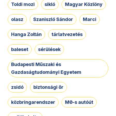
Toldi mozi
sikló
Magyar Közlöny
olasz
Szaniszló Sándor
Marci
Hanga Zoltán
tárlatvezetés
baleset
sérülések
Budapesti Műszaki és
Gazdaságtudományi Egyetem
zsidó
biztonsági őr
közbringarendszer
M0-s autóút