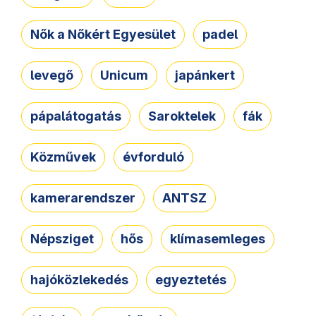
Nők a Nőkért Egyesület
padel
levegő
Unicum
japánkert
pápalátogatás
Saroktelek
fák
Közművek
évforduló
kamerarendszer
ANTSZ
Népsziget
hős
klímasemleges
hajóközlekedés
egyeztetés