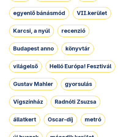
egyenlő bánásmód
VII.kerület
Karcsi, a nyúl
recenzió
Budapest anno
könyvtár
világelső
Helló Európa! Fesztivál
Gustav Mahler
gyorsulás
Vígszínház
Radnóti Zsuzsa
állatkert
Oscar-díj
metró