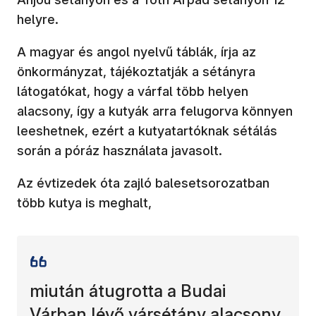
helyre.
A magyar és angol nyelvű táblák, írja az
önkormányzat, tájékoztatják a sétányra
látogatókat, hogy a várfal több helyen
alacsony, így a kutyák arra felugorva könnyen
leeshetnek, ezért a kutyatartóknak sétálás
során a póráz használata javasolt.
Az évtizedek óta zajló balesetsorozatban
több kutya is meghalt,
miután átugrotta a Budai
Várban lévő vársétány alacsony