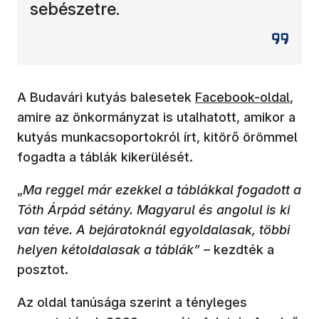
sebészetre.
(új ablakban nyílik 
A Budavári kutyás balesetek
Facebook-oldal
,
amire az önkormányzat is utalhatott, amikor a
kutyás munkacsoportokról írt, kitörő örömmel
fogadta a táblák kikerülését.
„
Ma reggel már ezekkel a táblákkal fogadott a
Tóth Árpád sétány. Magyarul és angolul is ki
van téve. A bejáratoknál egyoldalasak, többi
helyen kétoldalasak a táblák”
– kezdték a
posztot.
Az oldal tanúsága szerint a tényleges