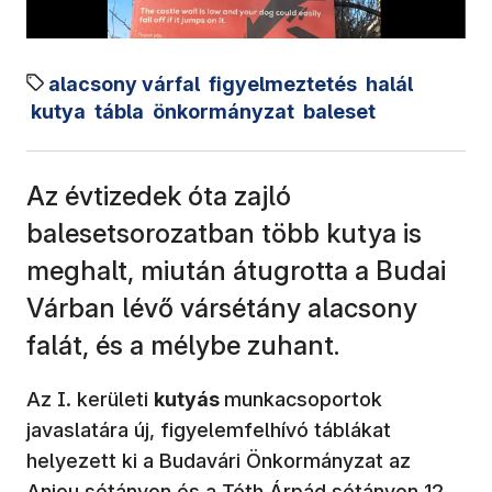
alacsony várfal
figyelmeztetés
halál
kutya
tábla
önkormányzat
baleset
Az évtizedek óta zajló
balesetsorozatban több kutya is
meghalt, miután átugrotta a Budai
Várban lévő vársétány alacsony
falát, és a mélybe zuhant.
Az I. kerületi
kutyás
munkacsoportok
javaslatára új, figyelemfelhívó táblákat
helyezett ki a Budavári Önkormányzat az
Anjou sétányon és a Tóth Árpád sétányon 12