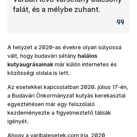
falát, és a mélybe zuhant.
A helyzet a 2020-as évekre olyan súlyossá
vált, hogy budavári sétány
halálos
kutyaugrásainak
már külön internetes és
közösségi oldala is lett.
Az esetekkel kapcsolatban 2020. július 17-én,
a Budavári Önkormányzat kutyás kerekasztal
egyeztetésen már egy felszólaló
kezdeményezte a figyelmeztető táblák
igényét.
(új ablakban nyílik meg)
Ahogy a
varibalesetek.com írja
, 2020