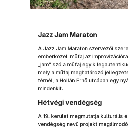
Jazz Jam Maraton
A Jazz Jam Maraton szervezői szere
emberközeli műfaj az improvizációra
„jam” szó a műfaj egyik legautentik
mely a műfaj meghatározó jellegzet
térnél, a Hollán Ernő utcában egy nyá
mindenkit.
Hétvégi vendégség
A 19. kerület megmutatja kulturális 
vendégség nevű projekt megálmodói 