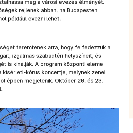
sztalhassa meg a városi evezés élményét.
őségek rejlenek abban, ha Budapesten
ol például evezni lehet.
őséget teremtenek arra, hogy felfedezzük a
it, izgalmas szabadtéri helyszíneit, és
t is kínálják. A program központi eleme
 kísérleti-kórus koncertje, melynek zenei
ahol éppen megjelenik. Október 20. és 23.
l.