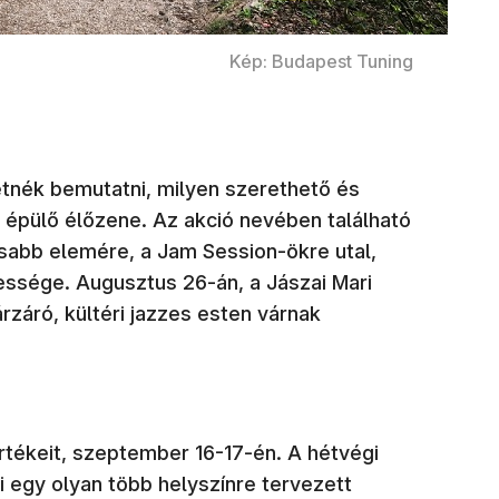
Kép: Budapest Tuning
tnék bemutatni, milyen szerethető és
 épülő élőzene. Az akció nevében található
usabb elemére, a Jam Session-ökre utal,
essége. Augusztus 26-án, a Jászai Mari
rzáró, kültéri jazzes esten várnak
értékeit, szeptember 16-17-én. A hétvégi
egy olyan több helyszínre tervezett