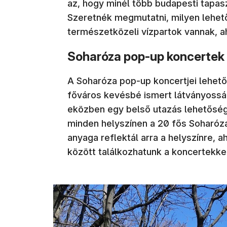
az, hogy minél több budapesti tapa
Szeretnék megmutatni, milyen lehet
természetközeli vízpartok vannak, ah
Soharóza pop-up koncertek
A Soharóza pop-up koncertjei lehet
főváros kevésbé ismert látványossága
eközben egy belső utazás lehetőségé
minden helyszínen a 20 fős Soharóza
anyaga reflektál arra a helyszínre, 
között találkozhatunk a koncertekke