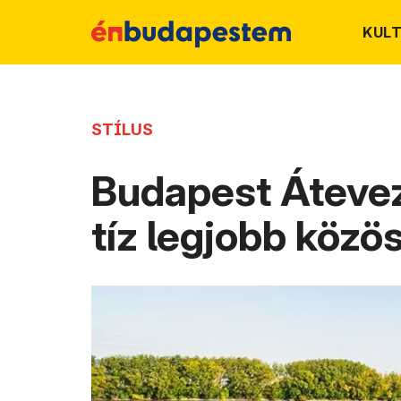
KUL
STÍLUS
Budapest Átevez
tíz legjobb közö