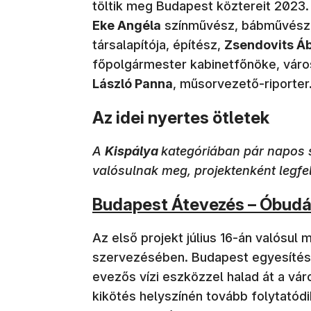
töltik meg Budapest köztereit 2023. j
Eke Angéla
színművész, bábművész
társalapítója, építész,
Zsendovits Áb
főpolgármester kabinetfőnöke, váro
László Panna
, műsorvezető-riporter
Az idei nyertes ötletek
A
Kispálya
kategóriában pár napos 
valósulnak meg, projektenként legfelj
(új ablakban nyílik meg)
Budapest Átevezés – Óbudá
Az első projekt július 16-án valósul 
szervezésében. Budapest egyesítésé
evezős vízi eszközzel halad át a vár
kikötés helyszínén tovább folytatód