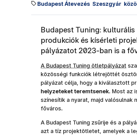
Budapest Átevezés
Szeszgyár
közö
Budapest Tuning: kulturáli
produkciók és kísérleti proj
pályázatot 2023-ban is a fő
(új ablakban nyílik meg)
A Budapest Tuning ötletpályázat
szab
közösségi funkciók létrejöttét ösztön
pályázat célja, hogy a kiválasztott p
helyzeteket teremtsenek
. Most az 
színesítik a nyarat, majd valósulna
főváros.
A Budapest Tuning zsűrije és a pályáz
azt a tíz projektötletet, amelyek a