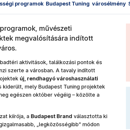
sségi programok
Budapest Tuning
városélmény
s programok, művészeti
ektek megvalósítására indított
város.
adtéri aktivitások, találkozási pontok és
zi szerte a városban. A tavaly indított
rojektek
új, rendhagyó városhasználati
is kiderült, mely Budapest Tuning projektek
k meg egészen október végéig – közölte a
at kiírója, a
Budapest Brand
választotta ki
 legizgalmasabb, „legközösségibb” módon