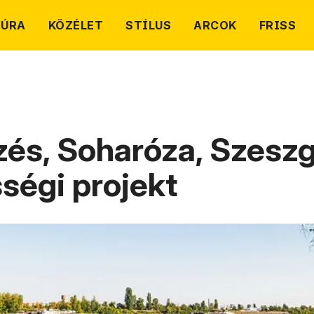
TÚRA
KÖZÉLET
STÍLUS
ARCOK
FRISS
és, Soharóza, Szeszg
sségi projekt