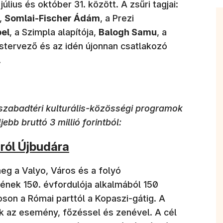
úlius és október 31. között. A zsűri tagjai:
,
Somlai-Fischer Ádám
, a Prezi
el
, a Szimpla alapítója,
Balogh Samu
, a
stervező és az idén újonnan csatlakozó
.
szabadtéri kulturális-közösségi programok
ebb bruttó 3 millió forintból:
ról Újbudára
meg a Valyo, Város és a folyó
nek 150. évfordulója alkalmából 150
oson a Római parttól a Kopaszi-gátig. A
ik az esemény, főzéssel és zenével. A cél