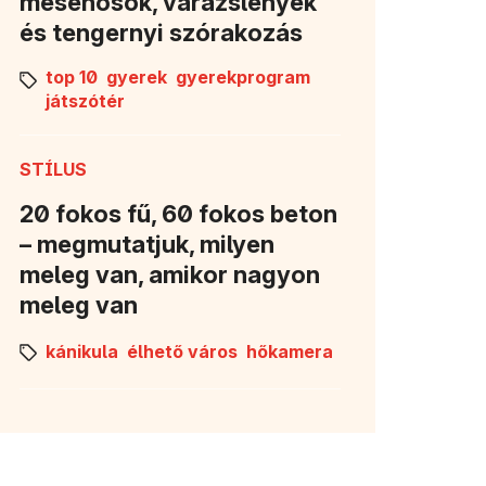
mesehősök, varázslények
és tengernyi szórakozás
top 10
gyerek
gyerekprogram
játszótér
STÍLUS
20 fokos fű, 60 fokos beton
– megmutatjuk, milyen
meleg van, amikor nagyon
meleg van
kánikula
élhető város
hőkamera