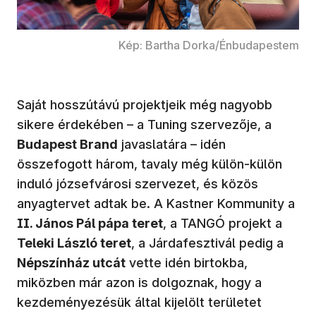
Kép: Bartha Dorka/Énbudapestem
Saját hosszútávú projektjeik még nagyobb
sikere érdekében – a Tuning szervezője, a
Budapest Brand
javaslatára – idén
összefogott három, tavaly még külön-külön
induló józsefvárosi szervezet, és közös
anyagtervet adtak be. A Kastner Kommunity a
II. János Pál pápa teret
, a TANGÓ projekt a
Teleki László teret
, a Járdafesztivál pedig a
Népszínház utcát
vette idén birtokba,
miközben már azon is dolgoznak, hogy a
kezdeményezésük által kijelölt területet