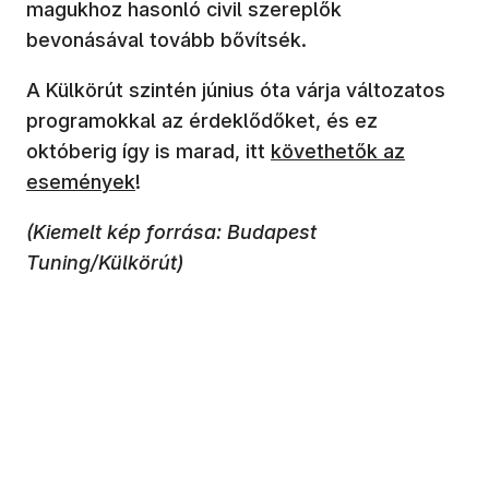
magukhoz hasonló civil szereplők
bevonásával tovább bővítsék.
A Külkörút szintén június óta várja változatos
programokkal az érdeklődőket, és ez
(új ablakban nyílik meg)
októberig így is marad, itt
követhetők az
események
!
(Kiemelt kép forrása: Budapest
Tuning/Külkörút)