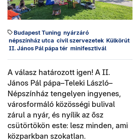
Budapest Tuning
nyárzáró
népszínház utca
civil szervezetek
Külkörút
II. János Pál pápa tér
minifesztivál
A válasz határozott igen! A II.
János Pál pápa–Teleki László–
Népszínház tengelyen ingyenes,
városformáló közösségi bulival
zárul a nyár, és nyílik az ősz
csütörtökön este: lesz minden, ami
közparkban szokatlan.