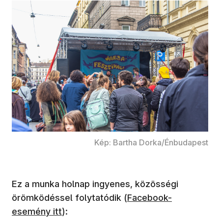
Kép: Bartha Dorka/Énbudapest
Ez a munka holnap ingyenes, közösségi
(új ablakban nyílik me
örömködéssel folytatódik (
Facebook-
esemény itt
):