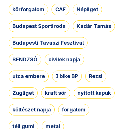
körforgalom
CAF
Népliget
Budapest Sportiroda
Kádár Tamás
Budapesti Tavaszi Fesztivál
BENDZSÓ
civilek napja
utca embere
I bike BP
Rezsi
Zugliget
kraft sör
nyitott kapuk
költészet napja
forgalom
téli gumi
metal