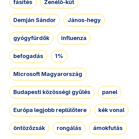
fásítés
Zenélő-kút
Demján Sándor
János-hegy
gyógyfürdők
influenza
befogadás
1%
Microsoft Magyarország
Budapesti közösségi gyűlés
panel
Európa legjobb replülőtere
kék vonal
öntözőzsák
rongálás
ámokfutás