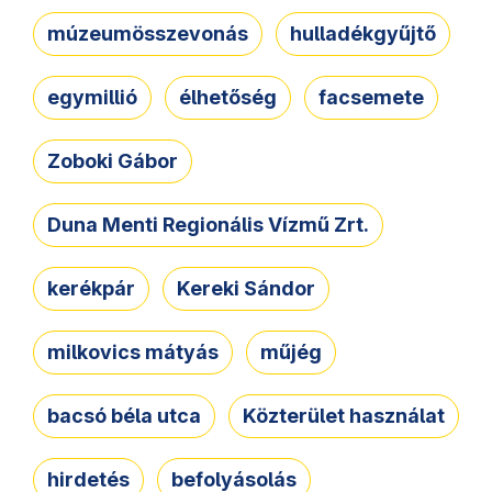
múzeumösszevonás
hulladékgyűjtő
egymillió
élhetőség
facsemete
Zoboki Gábor
Duna Menti Regionális Vízmű Zrt.
kerékpár
Kereki Sándor
milkovics mátyás
műjég
bacsó béla utca
Közterület használat
hirdetés
befolyásolás