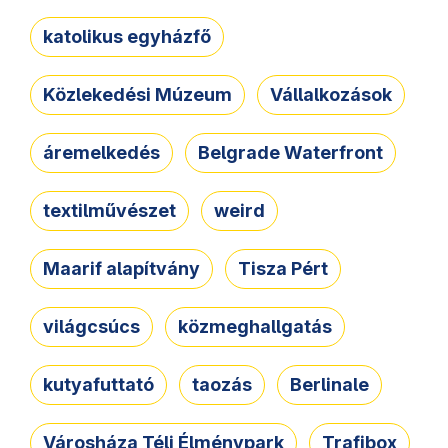
katolikus egyházfő
Közlekedési Múzeum
Vállalkozások
áremelkedés
Belgrade Waterfront
textilművészet
weird
Maarif alapítvány
Tisza Pért
világcsúcs
közmeghallgatás
kutyafuttató
taozás
Berlinale
Városháza Téli Élménypark
Trafibox