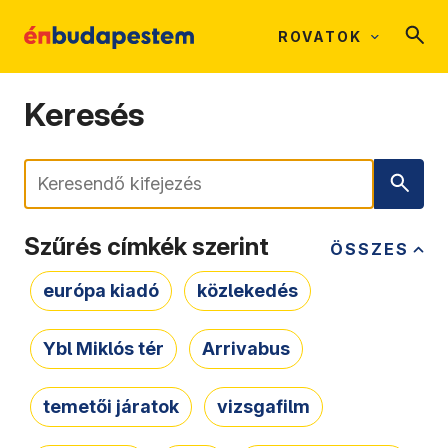
ROVATOK
Keresés
Keresés
Szűrés címkék szerint
ÖSSZES
európa kiadó
közlekedés
Ybl Miklós tér
Arrivabus
temetői járatok
vizsgafilm