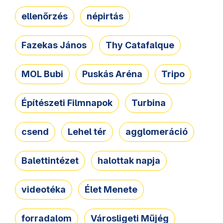
ellenőrzés
népirtás
Fazekas János
Thy Catafalque
MOL Bubi
Puskás Aréna
Tripo
Építészeti Filmnapok
Turbina
csend
Lehel tér
agglomeráció
Balettintézet
halottak napja
videotéka
Élet Menete
forradalom
Városligeti Műjég