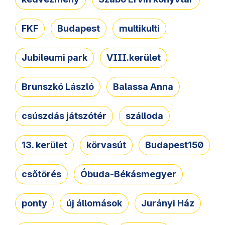
FKF
Budapest
multikulti
Jubileumi park
VIII.kerület
Brunszkó László
Balassa Anna
csúszdás játszótér
szálloda
13. kerület
körvasút
Budapest150
csőtörés
Óbuda-Békásmegyer
ponty
új állomások
Jurányi Ház