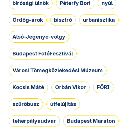
bírósági ülnök
Péterfy Bori
nyúl
Ördög-árok
bisztró
urbanisztika
Alsó-Jegenye-völgy
Budapest FotóFesztivál
Városi Tömegközlekedési Múzeum
Kocsis Máté
Orbán Vikor
FÖRI
szűrőbusz
útfelújítás
teherpályaudvar
Budapest Maraton