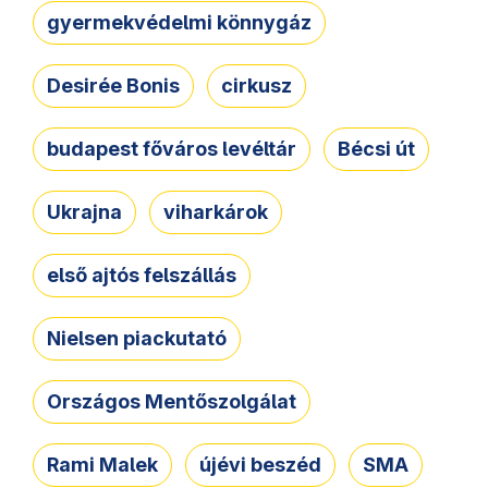
gyermekvédelmi könnygáz
Desirée Bonis
cirkusz
budapest főváros levéltár
Bécsi út
Ukrajna
viharkárok
első ajtós felszállás
Nielsen piackutató
Országos Mentőszolgálat
Rami Malek
újévi beszéd
SMA