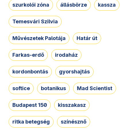
szurkolói zóna
állásbörze
kassza
Temesvári Szilvia
Művészetek Palotája
Határ út
Farkas-erdő
irodaház
kordonbontás
gyorshajtás
softice
botanikus
Mad Scientist
Budapest 150
kisszakasz
ritka betegség
színésznő