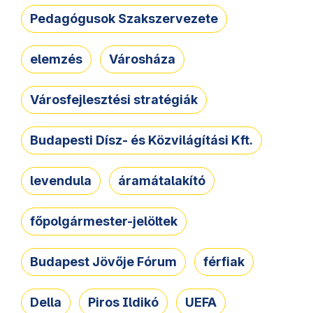
Pedagógusok Szakszervezete
elemzés
Városháza
Városfejlesztési stratégiák
Budapesti Dísz- és Közvilágítási Kft.
levendula
áramátalakító
főpolgármester-jelöltek
Budapest Jövője Fórum
férfiak
Della
Piros Ildikó
UEFA