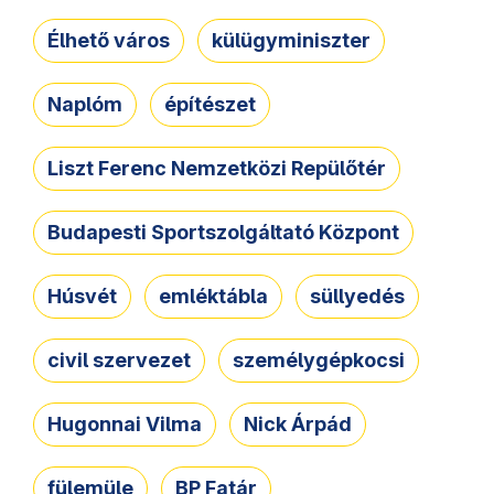
Élhető város
külügyminiszter
Naplóm
építészet
Liszt Ferenc Nemzetközi Repülőtér
Budapesti Sportszolgáltató Központ
Húsvét
emléktábla
süllyedés
civil szervezet
személygépkocsi
Hugonnai Vilma
Nick Árpád
fülemüle
BP Fatár