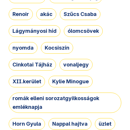
Renoir
akác
Szűcs Csaba
Lágymányosi híd
ólomcsövek
nyomda
Kocsiszín
Cinkotai Tájház
vonaljegy
XII.kerület
Kylie Minogue
romák elleni sorozatgyilkosságok
emléknapja
Horn Gyula
Nappal hajtva
üzlet