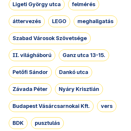
Ligeti György utca
felmérés
áttervezés
LEGO
meghallgatás
Szabad Városok Szövetsége
II. világháború
Ganz utca 13-15.
Petőfi Sándor
Dankó utca
Závada Péter
Nyáry Krisztián
Budapest Vásárcsarnokai Kft.
vers
BDK
pusztulás