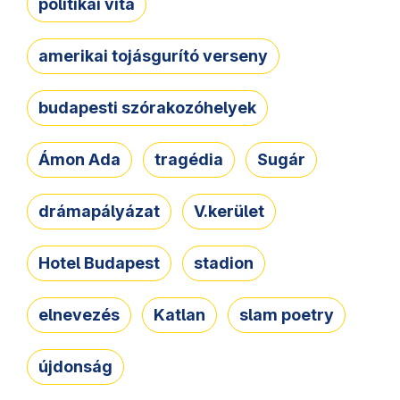
politikai vita
amerikai tojásgurító verseny
budapesti szórakozóhelyek
Ámon Ada
tragédia
Sugár
drámapályázat
V.kerület
Hotel Budapest
stadion
elnevezés
Katlan
slam poetry
újdonság