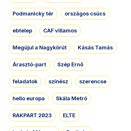
Podmanicky tér
országos csúcs
ebtelep
CAF villamos
Megújul a Nagykörút
Kásás Tamás
Árasztó-part
Szép Ernő
feladatok
színész
szerencse
hello europa
Skála Metró
RAKPART 2023
ELTE