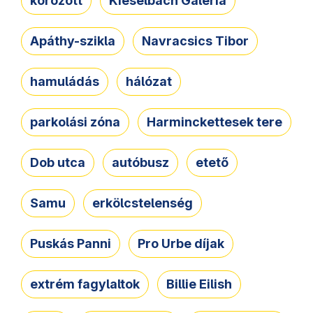
körözött
Kieselbach Galéria
Apáthy-szikla
Navracsics Tibor
hamuládás
hálózat
parkolási zóna
Harminckettesek tere
Dob utca
autóbusz
etető
Samu
erkölcstelenség
Puskás Panni
Pro Urbe díjak
extrém fagylaltok
Billie Eilish