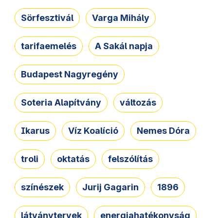
Sörfesztivál
Varga Mihály
tarifaemelés
A Sakál napja
Budapest Nagyregény
Soteria Alapítvány
változás
Ikarus
Víz Koalíció
Nemes Dóra
troli
oktatás
felszólítás
színészek
Jurij Gagarin
1896
látványtervek
energiahatékonyság