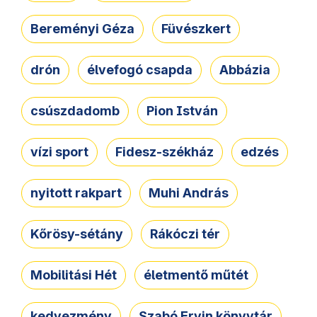
Bereményi Géza
Füvészkert
drón
élvefogó csapda
Abbázia
csúszdadomb
Pion István
vízi sport
Fidesz-székház
edzés
nyitott rakpart
Muhi András
Kőrösy-sétány
Rákóczi tér
Mobilitási Hét
életmentő műtét
kedvezmény
Szabó Ervin könyvtár