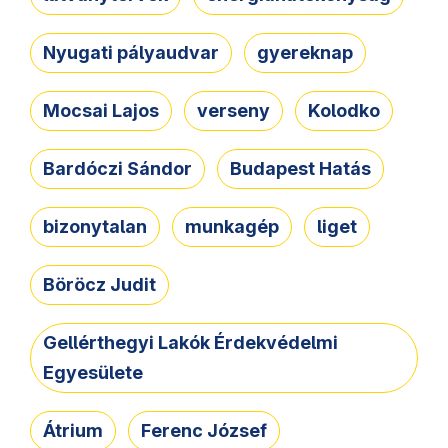
Nyugati pályaudvar
gyereknap
Mocsai Lajos
verseny
Kolodko
Bardóczi Sándor
Budapest Hatás
bizonytalan
munkagép
liget
Böröcz Judit
Gellérthegyi Lakók Érdekvédelmi
Egyesülete
Átrium
Ferenc József