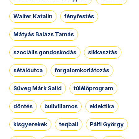
Walter Katalin
fényfestés
Mátyás Balázs Tamás
szociális gondoskodás
sikkasztás
sétálóutca
forgalomkorlátozás
Süveg Márk Saiid
túlélőprogram
döntés
bulivillamos
eklektika
kisgyerekek
teqball
Pálfi György