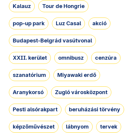
Kalauz
Tour de Hongrie
pop-up park
Luz Casal
akció
Budapest-Belgrád vasútvonal
XXII. kerület
omnibusz
cenzúra
szanatórium
Miyawaki erdő
Aranykorsó
Zugló városközpont
Pesti alsórakpart
beruházási törvény
képzőművészet
lábnyom
tervek