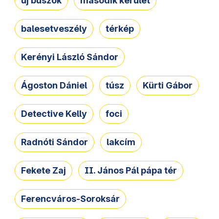
új buszok
második kerület
balesetveszély
térkép
Kerényi László Sándor
Ágoston Dániel
túsz
Kürti Gábor
Detective Kelly
foci
Radnóti Sándor
lakcím
Fekete Zaj
II. János Pál pápa tér
Ferencváros-Soroksár