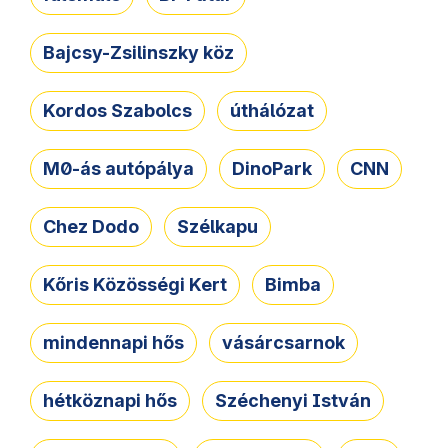
Bajcsy-Zsilinszky köz
Kordos Szabolcs
úthálózat
M0-ás autópálya
DinoPark
CNN
Chez Dodo
Szélkapu
Kőris Közösségi Kert
Bimba
mindennapi hős
vásárcsarnok
hétköznapi hős
Széchenyi István