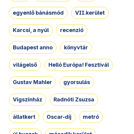
egyenlő bánásmód
VII.kerület
Karcsi, a nyúl
recenzió
Budapest anno
könyvtár
világelső
Helló Európa! Fesztivál
Gustav Mahler
gyorsulás
Vígszínház
Radnóti Zsuzsa
állatkert
Oscar-díj
metró