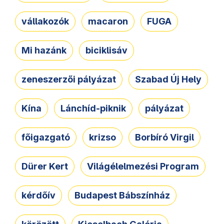
vállakozók
macaron
FUGA
Mi hazánk
biciklisáv
zeneszerzői pályázat
Szabad Új Hely
Kína
Lánchíd-piknik
pályázat
főigazgató
krizso
Borbíró Virgil
Dürer Kert
Világélelmezési Program
kérdőív
Budapest Bábszínház