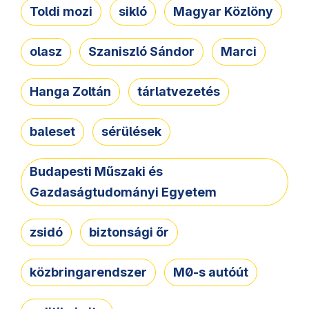
Toldi mozi
sikló
Magyar Közlöny
olasz
Szaniszló Sándor
Marci
Hanga Zoltán
tárlatvezetés
baleset
sérülések
Budapesti Műszaki és
Gazdaságtudományi Egyetem
zsidó
biztonsági őr
közbringarendszer
M0-s autóút