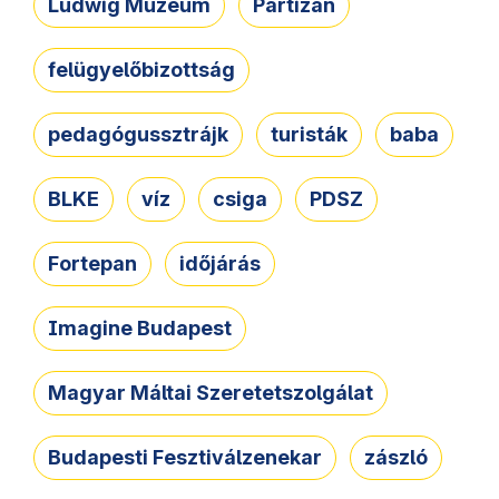
Ludwig Múzeum
Partizán
felügyelőbizottság
pedagógussztrájk
turisták
baba
BLKE
víz
csiga
PDSZ
Fortepan
időjárás
Imagine Budapest
Magyar Máltai Szeretetszolgálat
Budapesti Fesztiválzenekar
zászló