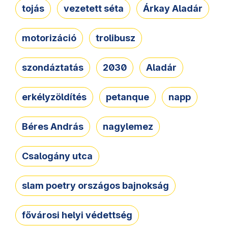
tojás
vezetett séta
Árkay Aladár
motorizáció
trolibusz
szondáztatás
2030
Aladár
erkélyzöldítés
petanque
napp
Béres András
nagylemez
Csalogány utca
slam poetry országos bajnokság
fővárosi helyi védettség