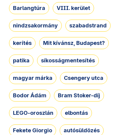
Barlangtúra
VIII. kerület
nindzsakormány
szabadstrand
kerítés
Mit kívánsz, Budapest?
patika
síkosságmentesítés
magyar márka
Csengery utca
Bodor Ádám
Bram Stoker-díj
LEGO-oroszlán
elbontás
Fekete Giorgio
autósüldözés