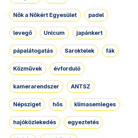
Nők a Nőkért Egyesület
padel
levegő
Unicum
japánkert
pápalátogatás
Saroktelek
fák
Közművek
évforduló
kamerarendszer
ANTSZ
Népsziget
hős
klímasemleges
hajóközlekedés
egyeztetés