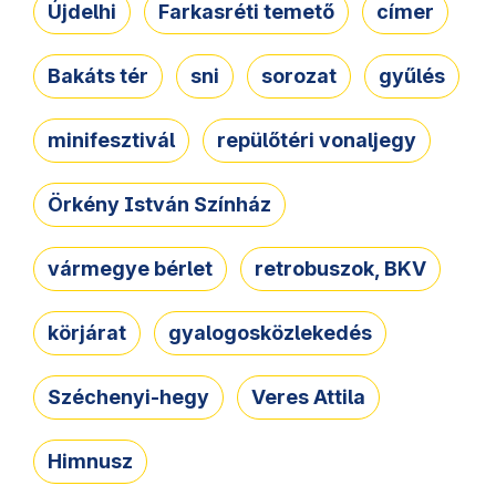
Újdelhi
Farkasréti temető
címer
Bakáts tér
sni
sorozat
gyűlés
minifesztivál
repülőtéri vonaljegy
Örkény István Színház
vármegye bérlet
retrobuszok, BKV
körjárat
gyalogosközlekedés
Széchenyi-hegy
Veres Attila
Himnusz