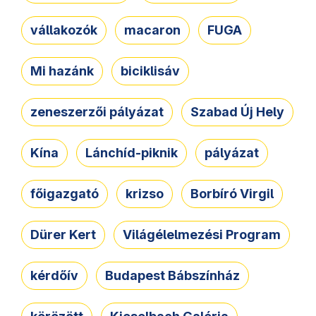
vállakozók
macaron
FUGA
Mi hazánk
biciklisáv
zeneszerzői pályázat
Szabad Új Hely
Kína
Lánchíd-piknik
pályázat
főigazgató
krizso
Borbíró Virgil
Dürer Kert
Világélelmezési Program
kérdőív
Budapest Bábszínház