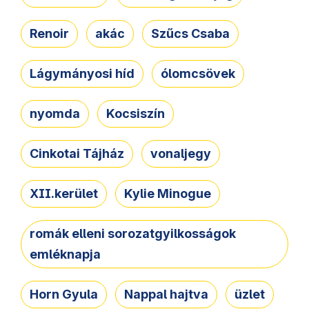
Renoir
akác
Szűcs Csaba
Lágymányosi híd
ólomcsövek
nyomda
Kocsiszín
Cinkotai Tájház
vonaljegy
XII.kerület
Kylie Minogue
romák elleni sorozatgyilkosságok
emléknapja
Horn Gyula
Nappal hajtva
üzlet