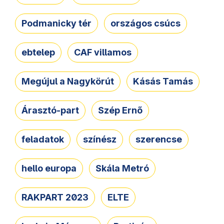
Podmanicky tér
országos csúcs
ebtelep
CAF villamos
Megújul a Nagykörút
Kásás Tamás
Árasztó-part
Szép Ernő
feladatok
színész
szerencse
hello europa
Skála Metró
RAKPART 2023
ELTE