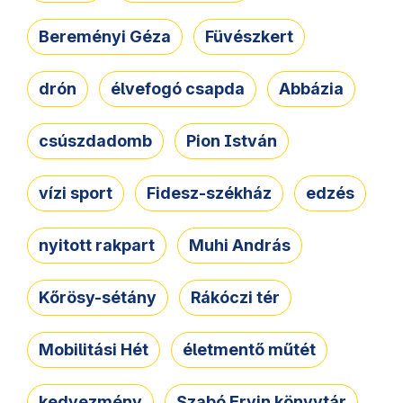
Bereményi Géza
Füvészkert
drón
élvefogó csapda
Abbázia
csúszdadomb
Pion István
vízi sport
Fidesz-székház
edzés
nyitott rakpart
Muhi András
Kőrösy-sétány
Rákóczi tér
Mobilitási Hét
életmentő műtét
kedvezmény
Szabó Ervin könyvtár