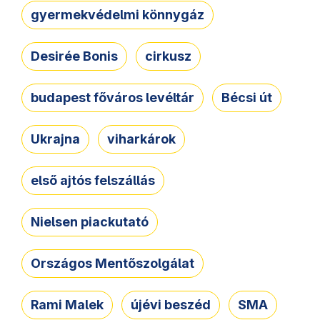
gyermekvédelmi könnygáz
Desirée Bonis
cirkusz
budapest főváros levéltár
Bécsi út
Ukrajna
viharkárok
első ajtós felszállás
Nielsen piackutató
Országos Mentőszolgálat
Rami Malek
újévi beszéd
SMA