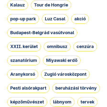
Kalauz
Tour de Hongrie
pop-up park
Luz Casal
akció
Budapest-Belgrád vasútvonal
XXII. kerület
omnibusz
cenzúra
szanatórium
Miyawaki erdő
Aranykorsó
Zugló városközpont
Pesti alsórakpart
beruházási törvény
képzőművészet
lábnyom
tervek