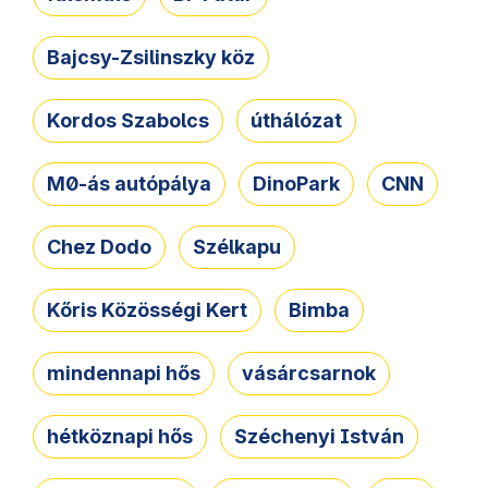
Bajcsy-Zsilinszky köz
Kordos Szabolcs
úthálózat
M0-ás autópálya
DinoPark
CNN
Chez Dodo
Szélkapu
Kőris Közösségi Kert
Bimba
mindennapi hős
vásárcsarnok
hétköznapi hős
Széchenyi István