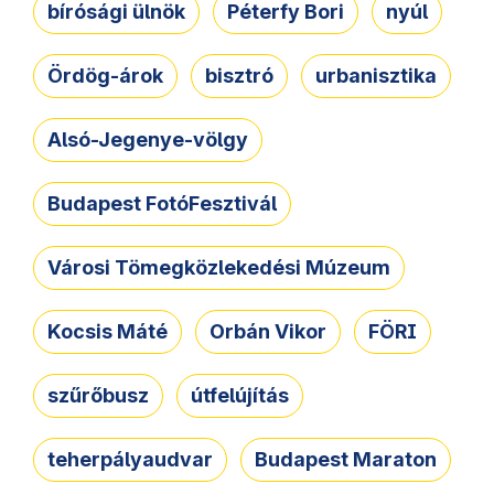
bírósági ülnök
Péterfy Bori
nyúl
Ördög-árok
bisztró
urbanisztika
Alsó-Jegenye-völgy
Budapest FotóFesztivál
Városi Tömegközlekedési Múzeum
Kocsis Máté
Orbán Vikor
FÖRI
szűrőbusz
útfelújítás
teherpályaudvar
Budapest Maraton