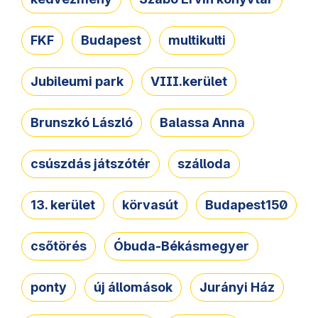
FKF
Budapest
multikulti
Jubileumi park
VIII.kerület
Brunszkó László
Balassa Anna
csúszdás játszótér
szálloda
13. kerület
körvasút
Budapest150
csőtörés
Óbuda-Békásmegyer
ponty
új állomások
Jurányi Ház