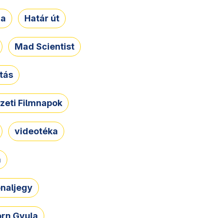
ja
Határ út
Mad Scientist
tás
zeti Filmnapok
videotéka
a
naljegy
rn Gyula