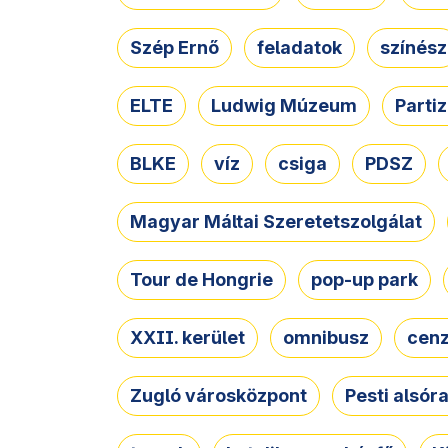
Szép Ernő
feladatok
színész
ELTE
Ludwig Múzeum
Parti
BLKE
víz
csiga
PDSZ
Magyar Máltai Szeretetszolgálat
Tour de Hongrie
pop-up park
XXII. kerület
omnibusz
cen
Zugló városközpont
Pesti alsór