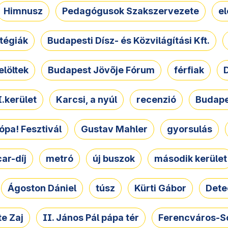
Himnusz
Pedagógusok Szakszervezete
e
atégiák
Budapesti Dísz- és Közvilágítási Kft.
elöltek
Budapest Jövője Fórum
férfiak
D
.kerület
Karcsi, a nyúl
recenzió
Budape
ópa! Fesztivál
Gustav Mahler
gyorsulás
ar-díj
metró
új buszok
második kerület
Ágoston Dániel
túsz
Kürti Gábor
Dete
e Zaj
II. János Pál pápa tér
Ferencváros-S