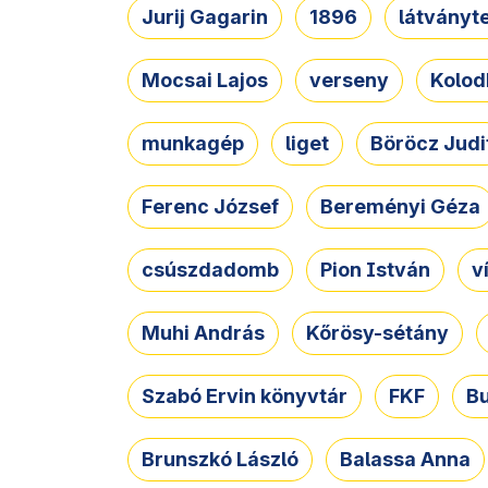
Jurij Gagarin
1896
látványt
Mocsai Lajos
verseny
Kolod
munkagép
liget
Böröcz Judi
Ferenc József
Bereményi Géza
csúszdadomb
Pion István
v
Muhi András
Kőrösy-sétány
Szabó Ervin könyvtár
FKF
B
Brunszkó László
Balassa Anna