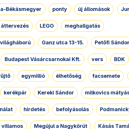
a-Békásmegyer
ponty
új állomások
Ju
áttervezés
LEGO
meghallgatás
. világháború
Ganz utca 13-15.
Petőfi Sándo
Budapest Vásárcsarnokai Kft.
vers
BDK
űjtő
egymillió
élhetőség
facsemete
kerékpár
Kereki Sándor
milkovics mátyá
nálat
hirdetés
befolyásolás
Podmanicky
 villamos
Megújul a Nagykörút
Kásás Tam