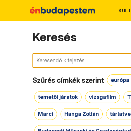
KUL
Keresés
Keresés
Szűrés címkék szerint
európa 
temetői járatok
vizsgafilm
T
Marci
Hanga Zoltán
tárlatv
Budapesti Műszaki és Gazdaságtu