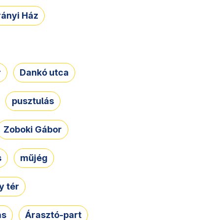
rányi Ház
r
Dankó utca
pusztulás
Zoboki Gábor
s
műjég
 tér
ás
Árasztó-part