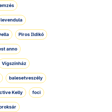
lemzés
levendula
ella
Piros Ildikó
st anno
Vígszínház
balesetveszély
ctive Kelly
foci
oroksár