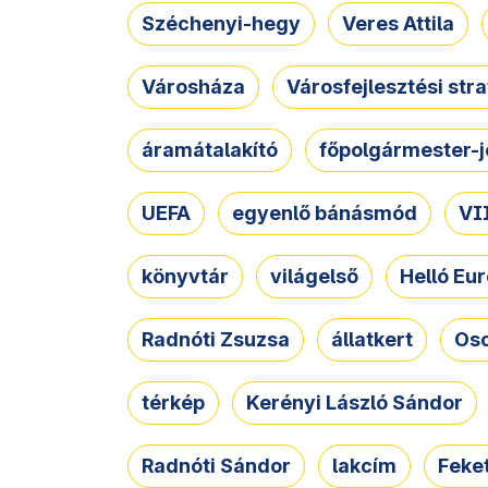
Széchenyi-hegy
Veres Attila
Városháza
Városfejlesztési str
áramátalakító
főpolgármester-j
UEFA
egyenlő bánásmód
VII
könyvtár
világelső
Helló Eur
Radnóti Zsuzsa
állatkert
Osc
térkép
Kerényi László Sándor
Radnóti Sándor
lakcím
Feket