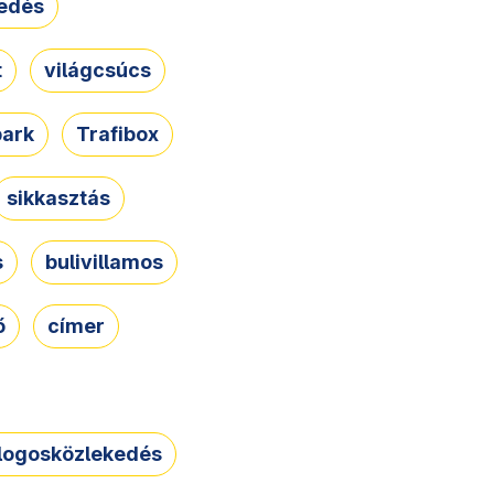
edés
t
világcsúcs
park
Trafibox
sikkasztás
s
bulivillamos
ő
címer
logosközlekedés