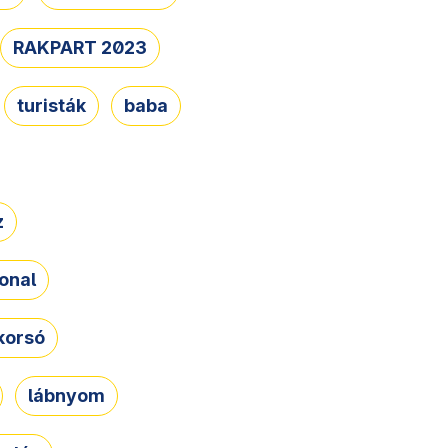
RAKPART 2023
turisták
baba
z
onal
korsó
lábnyom