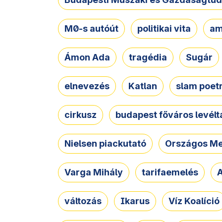
M0-s autóút
politikai vita
am
Ámon Ada
tragédia
Sugár
elnevezés
Katlan
slam poet
cirkusz
budapest főváros levélt
Nielsen piackutató
Országos Me
Varga Mihály
tarifaemelés
A
változás
Ikarus
Víz Koalíció