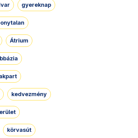
dvar
gyereknap
zonytalan
Átrium
bbázia
rakpart
kedvezmény
erület
körvasút