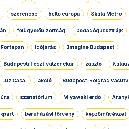
szerencse
hello europa
Skála Metró
zán
felügyelőbizottság
pedagógussztrájk
Fortepan
időjárás
Imagine Budapest
Budapesti Fesztiválzenekar
zászló
Kalau
Luz Casal
akció
Budapest-Belgrád vasútv
zúra
szanatórium
Miyawaki erdő
Arany
akpart
beruházási törvény
képzőművészet