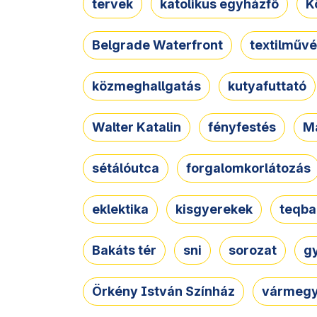
tervek
katolikus egyházfő
K
Belgrade Waterfront
textilművé
közmeghallgatás
kutyafuttató
Walter Katalin
fényfestés
M
sétálóutca
forgalomkorlátozás
eklektika
kisgyerekek
teqba
Bakáts tér
sni
sorozat
g
Örkény István Színház
vármegy