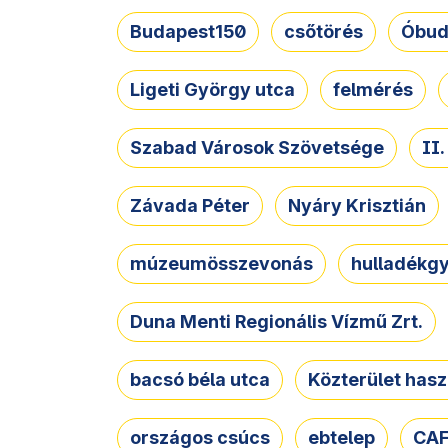
Budapest150
csőtörés
Óbud
Ligeti György utca
felmérés
Szabad Városok Szövetsége
II
Závada Péter
Nyáry Krisztián
múzeumösszevonás
hulladékgy
Duna Menti Regionális Vízmű Zrt.
bacsó béla utca
Közterület hasz
országos csúcs
ebtelep
CAF