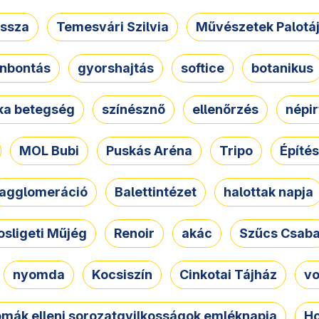
ssza
Temesvári Szilvia
Művészetek Palotá
nbontás
gyorshajtás
softice
botanikus
tka betegség
színésznő
ellenőrzés
népir
MOL Bubi
Puskás Aréna
Tripo
Építés
agglomeráció
Balettintézet
halottak napja
osligeti Műjég
Renoir
akác
Szűcs Csab
nyomda
Kocsiszín
Cinkotai Tájház
vo
omák elleni sorozatgyilkosságok emléknapja
Ho