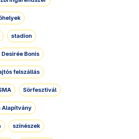
óhelyek
stadion
Desirée Bonis
ajtós felszállás
SMA
Sörfesztivál
a Alapítvány
s
színészek