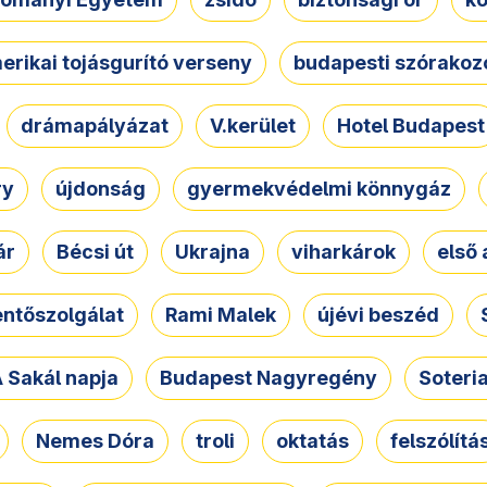
erikai tojásgurító verseny
budapesti szórakoz
drámapályázat
V.kerület
Hotel Budapest
ry
újdonság
gyermekvédelmi könnygáz
ár
Bécsi út
Ukrajna
viharkárok
első 
ntőszolgálat
Rami Malek
újévi beszéd
 Sakál napja
Budapest Nagyregény
Soteri
Nemes Dóra
troli
oktatás
felszólítá