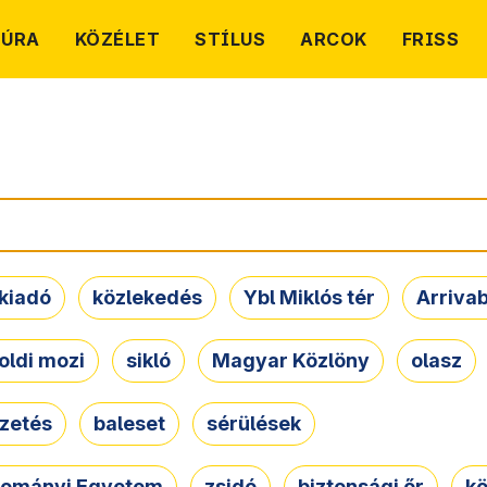
TÚRA
KÖZÉLET
STÍLUS
ARCOK
FRISS
kiadó
közlekedés
Ybl Miklós tér
Arriva
oldi mozi
sikló
Magyar Közlöny
olasz
ezetés
baleset
sérülések
dományi Egyetem
zsidó
biztonsági őr
kö