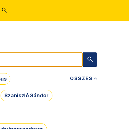
ÖSSZES
bus
Szaniszló Sándor
zbringarendszer