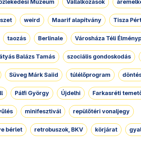
özlekedési Múzeum
Vállalkozások
áremelk
szet
weird
Maarif alapítvány
Tisza Pér
taozás
Berlinale
Városháza Téli Élmény
átyás Balázs Tamás
szociális gondoskodás
Süveg Márk Saiid
túlélőprogram
dönté
ll
Pálfi György
Újdelhi
Farkasréti temet
yűlés
minifesztivál
repülőtéri vonaljegy
e bérlet
retrobuszok, BKV
körjárat
gya