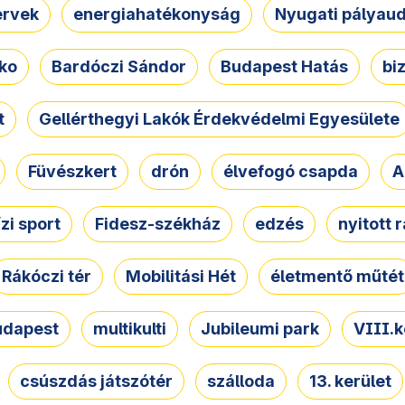
ervek
energiahatékonyság
Nyugati pályau
ko
Bardóczi Sándor
Budapest Hatás
bi
t
Gellérthegyi Lakók Érdekvédelmi Egyesülete
Füvészkert
drón
élvefogó csapda
A
ízi sport
Fidesz-székház
edzés
nyitott 
Rákóczi tér
Mobilitási Hét
életmentő műtét
udapest
multikulti
Jubileumi park
VIII.k
csúszdás játszótér
szálloda
13. kerület