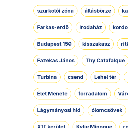
szurkolói zóna
állásbörze
ka
Farkas-erdő
irodaház
kordo
Budapest 150
kisszakasz
ri
Fazekas János
Thy Catafalque
Turbina
csend
Lehel tér
Élet Menete
forradalom
Vár
Lágymányosi híd
ólomcsövek
XII.kerület
Kylie Minogue
r