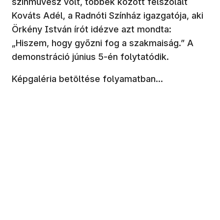
színművész volt, többek között felszólalt
Kováts Adél, a Radnóti Színház igazgatója, aki
Örkény István írót idézve azt mondta:
„Hiszem, hogy győzni fog a szakmaiság.” A
demonstráció június 5-én folytatódik.
Képgaléria betöltése folyamatban...