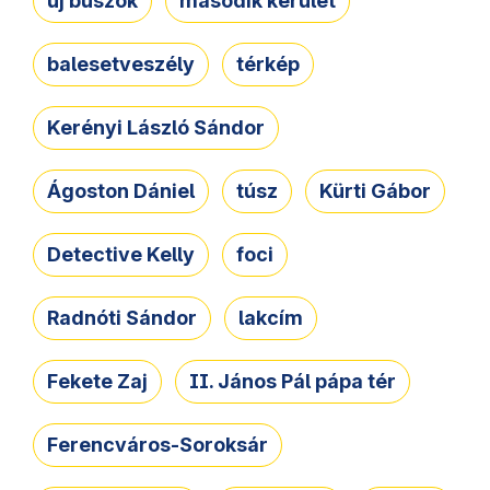
új buszok
második kerület
balesetveszély
térkép
Kerényi László Sándor
Ágoston Dániel
túsz
Kürti Gábor
Detective Kelly
foci
Radnóti Sándor
lakcím
Fekete Zaj
II. János Pál pápa tér
Ferencváros-Soroksár