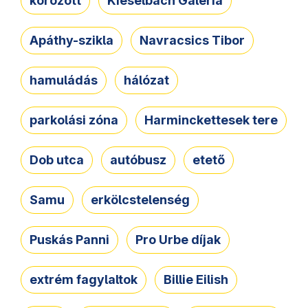
körözött
Kieselbach Galéria
Apáthy-szikla
Navracsics Tibor
hamuládás
hálózat
parkolási zóna
Harminckettesek tere
Dob utca
autóbusz
etető
Samu
erkölcstelenség
Puskás Panni
Pro Urbe díjak
extrém fagylaltok
Billie Eilish