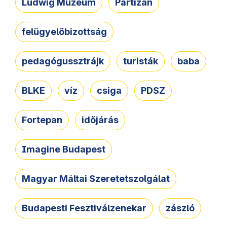
Ludwig Múzeum
Partizán
felügyelőbizottság
pedagógussztrájk
turisták
baba
BLKE
víz
csiga
PDSZ
Fortepan
időjárás
Imagine Budapest
Magyar Máltai Szeretetszolgálat
Budapesti Fesztiválzenekar
zászló