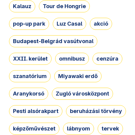
Kalauz
Tour de Hongrie
pop-up park
Luz Casal
akció
Budapest-Belgrád vasútvonal
XXII. kerület
omnibusz
cenzúra
szanatórium
Miyawaki erdő
Aranykorsó
Zugló városközpont
Pesti alsórakpart
beruházási törvény
képzőművészet
lábnyom
tervek