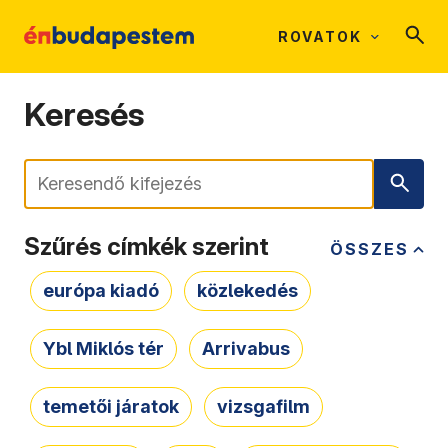
ROVATOK
Keresés
Keresés
Szűrés címkék szerint
ÖSSZES
európa kiadó
közlekedés
Ybl Miklós tér
Arrivabus
temetői járatok
vizsgafilm