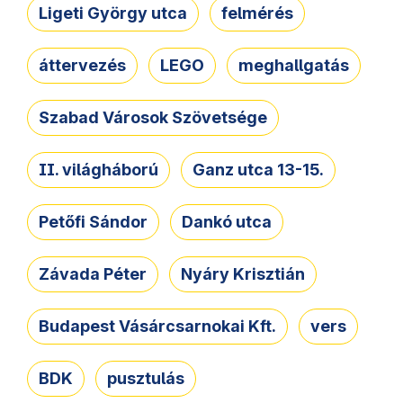
Ligeti György utca
felmérés
áttervezés
LEGO
meghallgatás
Szabad Városok Szövetsége
II. világháború
Ganz utca 13-15.
Petőfi Sándor
Dankó utca
Závada Péter
Nyáry Krisztián
Budapest Vásárcsarnokai Kft.
vers
BDK
pusztulás