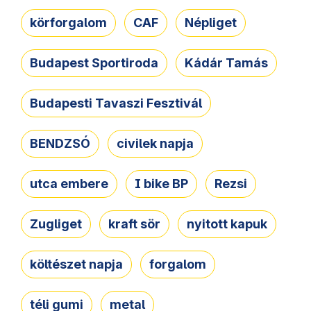
körforgalom
CAF
Népliget
Budapest Sportiroda
Kádár Tamás
Budapesti Tavaszi Fesztivál
BENDZSÓ
civilek napja
utca embere
I bike BP
Rezsi
Zugliget
kraft sör
nyitott kapuk
költészet napja
forgalom
téli gumi
metal