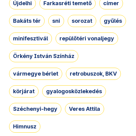
Újdelhi
Farkasréti temető
címer
Bakáts tér
sni
sorozat
gyűlés
minifesztivál
repülőtéri vonaljegy
Örkény István Színház
vármegye bérlet
retrobuszok, BKV
körjárat
gyalogosközlekedés
Széchenyi-hegy
Veres Attila
Himnusz