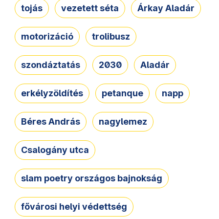
tojás
vezetett séta
Árkay Aladár
motorizáció
trolibusz
szondáztatás
2030
Aladár
erkélyzöldítés
petanque
napp
Béres András
nagylemez
Csalogány utca
slam poetry országos bajnokság
fővárosi helyi védettség