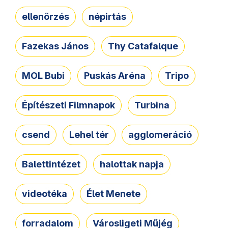
ellenőrzés
népirtás
Fazekas János
Thy Catafalque
MOL Bubi
Puskás Aréna
Tripo
Építészeti Filmnapok
Turbina
csend
Lehel tér
agglomeráció
Balettintézet
halottak napja
videotéka
Élet Menete
forradalom
Városligeti Műjég