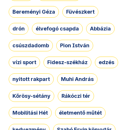
Bereményi Géza
Füvészkert
drón
élvefogó csapda
Abbázia
csúszdadomb
Pion István
vízi sport
Fidesz-székház
edzés
nyitott rakpart
Muhi András
Kőrösy-sétány
Rákóczi tér
Mobilitási Hét
életmentő műtét
kedvezmény
Szabó Ervin könyvtár