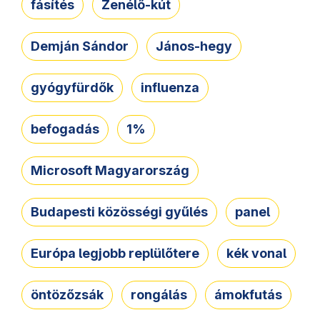
fásítés
Zenélő-kút
Demján Sándor
János-hegy
gyógyfürdők
influenza
befogadás
1%
Microsoft Magyarország
Budapesti közösségi gyűlés
panel
Európa legjobb replülőtere
kék vonal
öntözőzsák
rongálás
ámokfutás