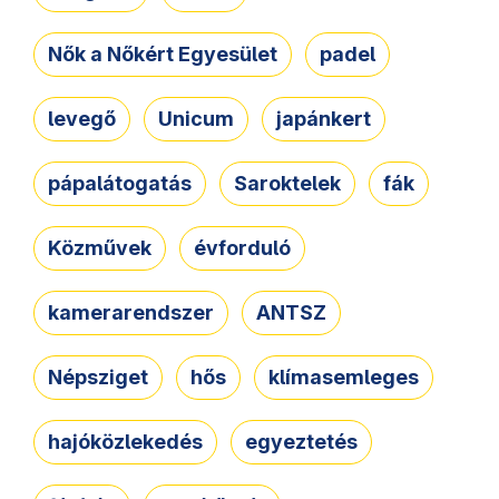
Nők a Nőkért Egyesület
padel
levegő
Unicum
japánkert
pápalátogatás
Saroktelek
fák
Közművek
évforduló
kamerarendszer
ANTSZ
Népsziget
hős
klímasemleges
hajóközlekedés
egyeztetés