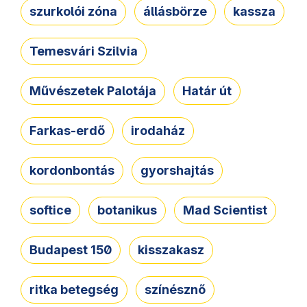
szurkolói zóna
állásbörze
kassza
Temesvári Szilvia
Művészetek Palotája
Határ út
Farkas-erdő
irodaház
kordonbontás
gyorshajtás
softice
botanikus
Mad Scientist
Budapest 150
kisszakasz
ritka betegség
színésznő