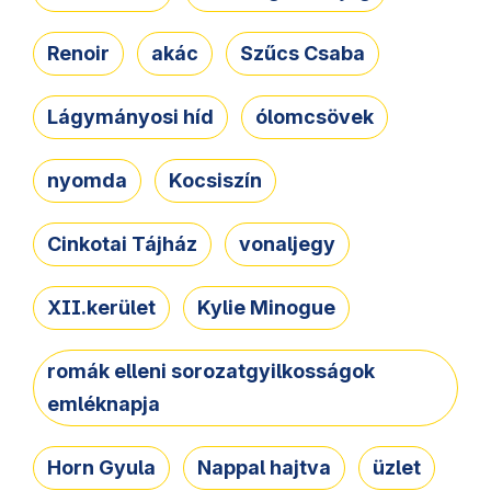
Renoir
akác
Szűcs Csaba
Lágymányosi híd
ólomcsövek
nyomda
Kocsiszín
Cinkotai Tájház
vonaljegy
XII.kerület
Kylie Minogue
romák elleni sorozatgyilkosságok
emléknapja
Horn Gyula
Nappal hajtva
üzlet