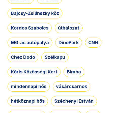
Bajcsy-Zsilinszky köz
Kordos Szabolcs
úthálózat
M0-ás autópálya
DinoPark
CNN
Chez Dodo
Szélkapu
Kőris Közösségi Kert
Bimba
mindennapi hős
vásárcsarnok
hétköznapi hős
Széchenyi István