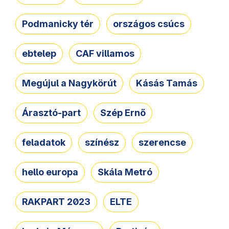
Podmanicky tér
országos csúcs
ebtelep
CAF villamos
Megújul a Nagykörút
Kásás Tamás
Árasztó-part
Szép Ernő
feladatok
színész
szerencse
hello europa
Skála Metró
RAKPART 2023
ELTE