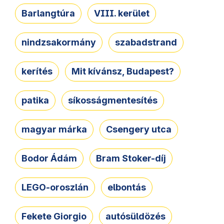
Barlangtúra
VIII. kerület
nindzsakormány
szabadstrand
kerítés
Mit kívánsz, Budapest?
patika
síkosságmentesítés
magyar márka
Csengery utca
Bodor Ádám
Bram Stoker-díj
LEGO-oroszlán
elbontás
Fekete Giorgio
autósüldözés