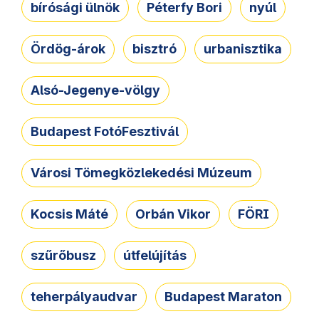
bírósági ülnök
Péterfy Bori
nyúl
Ördög-árok
bisztró
urbanisztika
Alsó-Jegenye-völgy
Budapest FotóFesztivál
Városi Tömegközlekedési Múzeum
Kocsis Máté
Orbán Vikor
FÖRI
szűrőbusz
útfelújítás
teherpályaudvar
Budapest Maraton