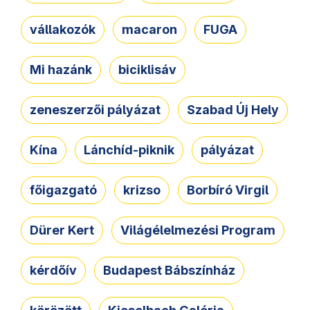
vállakozók
macaron
FUGA
Mi hazánk
biciklisáv
zeneszerzői pályázat
Szabad Új Hely
Kína
Lánchíd-piknik
pályázat
főigazgató
krizso
Borbíró Virgil
Dürer Kert
Világélelmezési Program
kérdőív
Budapest Bábszínház