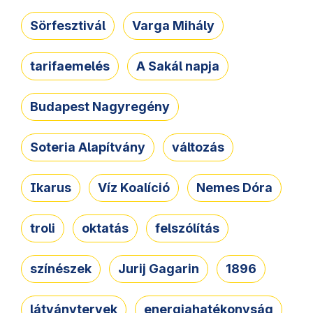
Sörfesztivál
Varga Mihály
tarifaemelés
A Sakál napja
Budapest Nagyregény
Soteria Alapítvány
változás
Ikarus
Víz Koalíció
Nemes Dóra
troli
oktatás
felszólítás
színészek
Jurij Gagarin
1896
látványtervek
energiahatékonyság