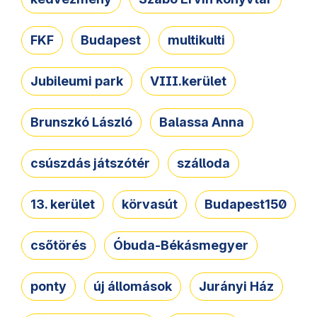
FKF
Budapest
multikulti
Jubileumi park
VIII.kerület
Brunszkó László
Balassa Anna
csúszdás játszótér
szálloda
13. kerület
körvasút
Budapest150
csőtörés
Óbuda-Békásmegyer
ponty
új állomások
Jurányi Ház