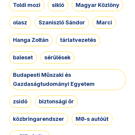
Toldi mozi
sikló
Magyar Közlöny
olasz
Szaniszló Sándor
Marci
Hanga Zoltán
tárlatvezetés
baleset
sérülések
Budapesti Műszaki és
Gazdaságtudományi Egyetem
zsidó
biztonsági őr
közbringarendszer
M0-s autóút