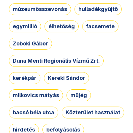
múzeumösszevonás
hulladékgyűjtő
egymillió
élhetőség
facsemete
Zoboki Gábor
Duna Menti Regionális Vízmű Zrt.
kerékpár
Kereki Sándor
milkovics mátyás
műjég
bacsó béla utca
Közterület használat
hirdetés
befolyásolás