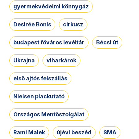
gyermekvédelmi könnygáz
Desirée Bonis
cirkusz
budapest főváros levéltár
Bécsi út
Ukrajna
viharkárok
első ajtós felszállás
Nielsen piackutató
Országos Mentőszolgálat
Rami Malek
újévi beszéd
SMA