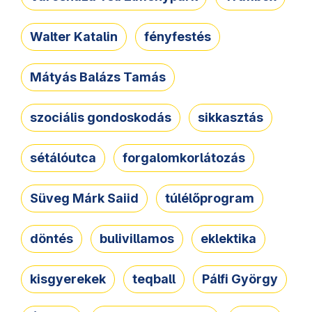
Walter Katalin
fényfestés
Mátyás Balázs Tamás
szociális gondoskodás
sikkasztás
sétálóutca
forgalomkorlátozás
Süveg Márk Saiid
túlélőprogram
döntés
bulivillamos
eklektika
kisgyerekek
teqball
Pálfi György