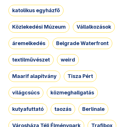
katolikus egyházfő
Közlekedési Múzeum
Vállalkozások
áremelkedés
Belgrade Waterfront
textilművészet
weird
Maarif alapítvány
Tisza Pért
világcsúcs
közmeghallgatás
kutyafuttató
taozás
Berlinale
Városháza Téli Élménypark
Trafibox