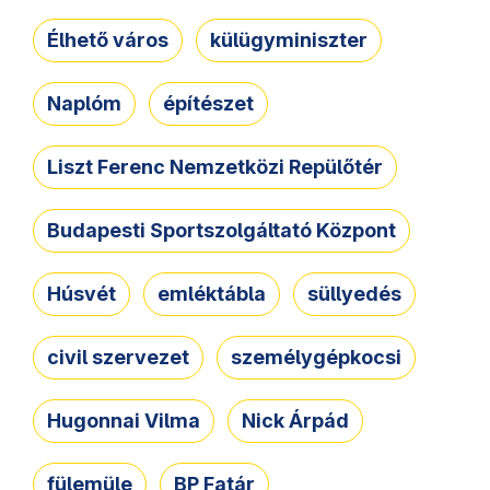
Élhető város
külügyminiszter
Naplóm
építészet
Liszt Ferenc Nemzetközi Repülőtér
Budapesti Sportszolgáltató Központ
Húsvét
emléktábla
süllyedés
civil szervezet
személygépkocsi
Hugonnai Vilma
Nick Árpád
fülemüle
BP Fatár