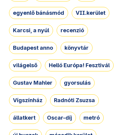
egyenlő bánásmód
VII.kerület
Karcsi, a nyúl
recenzió
Budapest anno
könyvtár
világelső
Helló Európa! Fesztivál
Gustav Mahler
gyorsulás
Vígszínház
Radnóti Zsuzsa
állatkert
Oscar-díj
metró