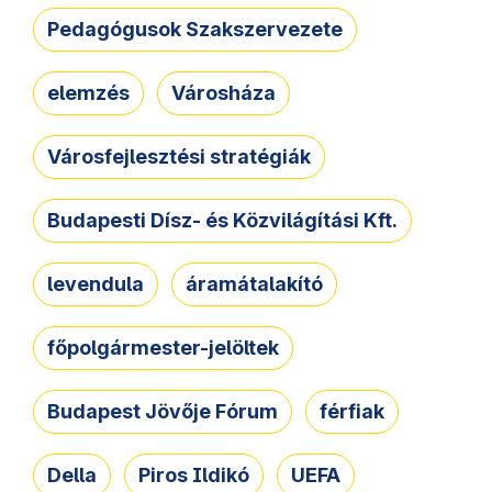
Pedagógusok Szakszervezete
elemzés
Városháza
Városfejlesztési stratégiák
Budapesti Dísz- és Közvilágítási Kft.
levendula
áramátalakító
főpolgármester-jelöltek
Budapest Jövője Fórum
férfiak
Della
Piros Ildikó
UEFA