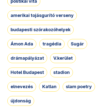
politikai vita
amerikai tojásgurító verseny
budapesti szórakozóhelyek
Ámon Ada
tragédia
Sugár
drámapályázat
V.kerület
Hotel Budapest
stadion
elnevezés
Katlan
slam poetry
újdonság