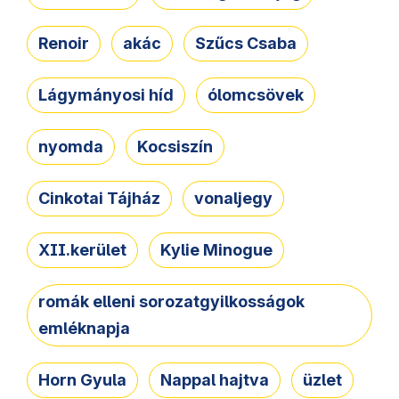
Renoir
akác
Szűcs Csaba
Lágymányosi híd
ólomcsövek
nyomda
Kocsiszín
Cinkotai Tájház
vonaljegy
XII.kerület
Kylie Minogue
romák elleni sorozatgyilkosságok
emléknapja
Horn Gyula
Nappal hajtva
üzlet