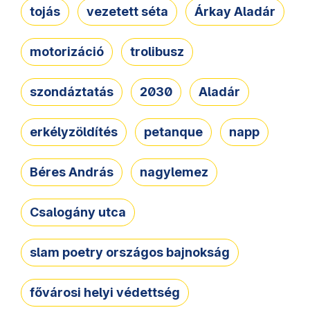
tojás
vezetett séta
Árkay Aladár
motorizáció
trolibusz
szondáztatás
2030
Aladár
erkélyzöldítés
petanque
napp
Béres András
nagylemez
Csalogány utca
slam poetry országos bajnokság
fővárosi helyi védettség