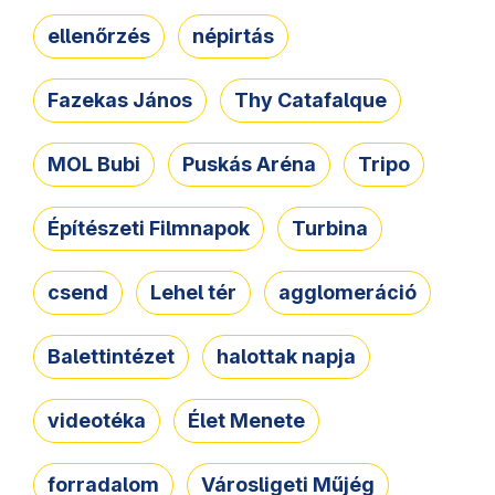
ellenőrzés
népirtás
Fazekas János
Thy Catafalque
MOL Bubi
Puskás Aréna
Tripo
Építészeti Filmnapok
Turbina
csend
Lehel tér
agglomeráció
Balettintézet
halottak napja
videotéka
Élet Menete
forradalom
Városligeti Műjég