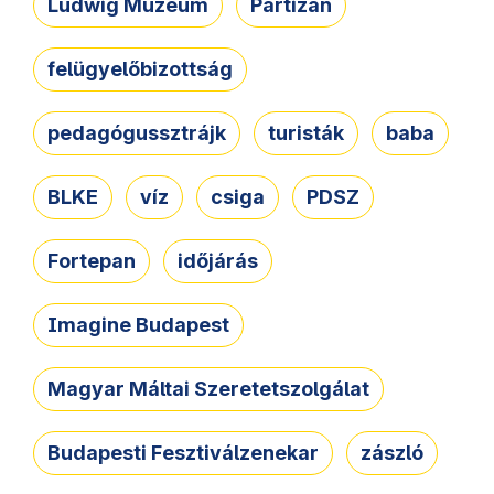
Ludwig Múzeum
Partizán
felügyelőbizottság
pedagógussztrájk
turisták
baba
BLKE
víz
csiga
PDSZ
Fortepan
időjárás
Imagine Budapest
Magyar Máltai Szeretetszolgálat
Budapesti Fesztiválzenekar
zászló