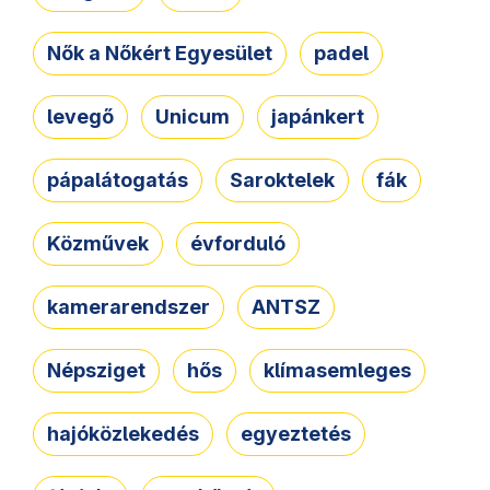
Nők a Nőkért Egyesület
padel
levegő
Unicum
japánkert
pápalátogatás
Saroktelek
fák
Közművek
évforduló
kamerarendszer
ANTSZ
Népsziget
hős
klímasemleges
hajóközlekedés
egyeztetés