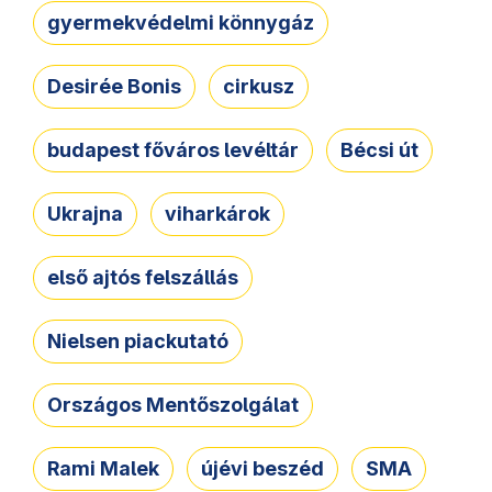
gyermekvédelmi könnygáz
Desirée Bonis
cirkusz
budapest főváros levéltár
Bécsi út
Ukrajna
viharkárok
első ajtós felszállás
Nielsen piackutató
Országos Mentőszolgálat
Rami Malek
újévi beszéd
SMA