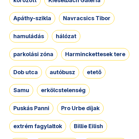
körözött
Kieselbach Galéria
Apáthy-szikla
Navracsics Tibor
hamuládás
hálózat
parkolási zóna
Harminckettesek tere
Dob utca
autóbusz
etető
Samu
erkölcstelenség
Puskás Panni
Pro Urbe díjak
extrém fagylaltok
Billie Eilish