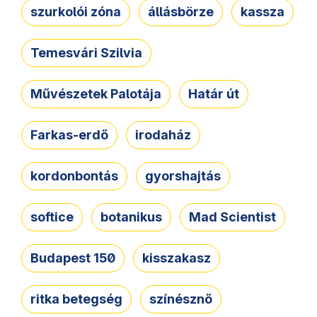
szurkolói zóna
állásbörze
kassza
Temesvári Szilvia
Művészetek Palotája
Határ út
Farkas-erdő
irodaház
kordonbontás
gyorshajtás
softice
botanikus
Mad Scientist
Budapest 150
kisszakasz
ritka betegség
színésznő