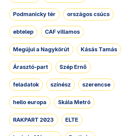
Podmanicky tér
országos csúcs
ebtelep
CAF villamos
Megújul a Nagykörút
Kásás Tamás
Árasztó-part
Szép Ernő
feladatok
színész
szerencse
hello europa
Skála Metró
RAKPART 2023
ELTE