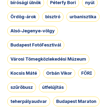
bírósági ülnök
Péterfy Bori
nyúl
Ördög-árok
bisztró
urbanisztika
Alsó-Jegenye-völgy
Budapest FotóFesztivál
Városi Tömegközlekedési Múzeum
Kocsis Máté
Orbán Vikor
FÖRI
szűrőbusz
útfelújítás
teherpályaudvar
Budapest Maraton