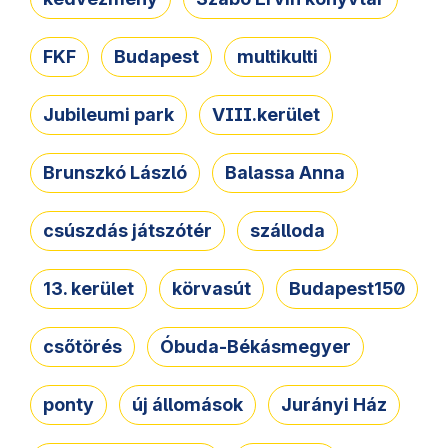
FKF
Budapest
multikulti
Jubileumi park
VIII.kerület
Brunszkó László
Balassa Anna
csúszdás játszótér
szálloda
13. kerület
körvasút
Budapest150
csőtörés
Óbuda-Békásmegyer
ponty
új állomások
Jurányi Ház