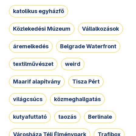
katolikus egyházfő
Közlekedési Múzeum
Vállalkozások
áremelkedés
Belgrade Waterfront
textilművészet
weird
Maarif alapítvány
Tisza Pért
világcsúcs
közmeghallgatás
kutyafuttató
taozás
Berlinale
Városháza Téli Élménypark
Trafibox