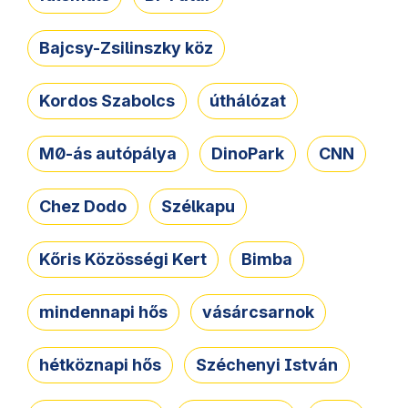
Bajcsy-Zsilinszky köz
Kordos Szabolcs
úthálózat
M0-ás autópálya
DinoPark
CNN
Chez Dodo
Szélkapu
Kőris Közösségi Kert
Bimba
mindennapi hős
vásárcsarnok
hétköznapi hős
Széchenyi István