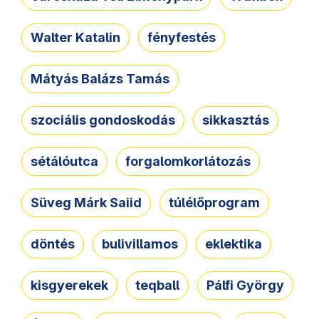
Walter Katalin
fényfestés
Mátyás Balázs Tamás
szociális gondoskodás
sikkasztás
sétálóutca
forgalomkorlátozás
Süveg Márk Saiid
túlélőprogram
döntés
bulivillamos
eklektika
kisgyerekek
teqball
Pálfi György