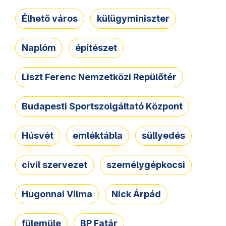
Élhető város
külügyminiszter
Naplóm
építészet
Liszt Ferenc Nemzetközi Repülőtér
Budapesti Sportszolgáltató Központ
Húsvét
emléktábla
süllyedés
civil szervezet
személygépkocsi
Hugonnai Vilma
Nick Árpád
fülemüle
BP Fatár