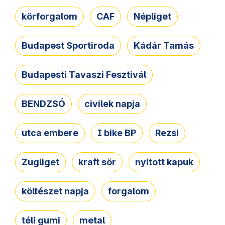
körforgalom
CAF
Népliget
Budapest Sportiroda
Kádár Tamás
Budapesti Tavaszi Fesztivál
BENDZSÓ
civilek napja
utca embere
I bike BP
Rezsi
Zugliget
kraft sör
nyitott kapuk
költészet napja
forgalom
téli gumi
metal