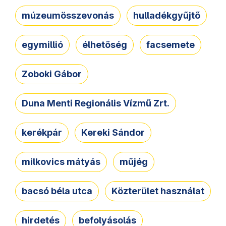
múzeumösszevonás
hulladékgyűjtő
egymillió
élhetőség
facsemete
Zoboki Gábor
Duna Menti Regionális Vízmű Zrt.
kerékpár
Kereki Sándor
milkovics mátyás
műjég
bacsó béla utca
Közterület használat
hirdetés
befolyásolás