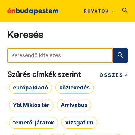
ROVATOK
Keresés
Keresés
Szűrés címkék szerint
ÖSSZES
európa kiadó
közlekedés
Ybl Miklós tér
Arrivabus
temetői járatok
vizsgafilm