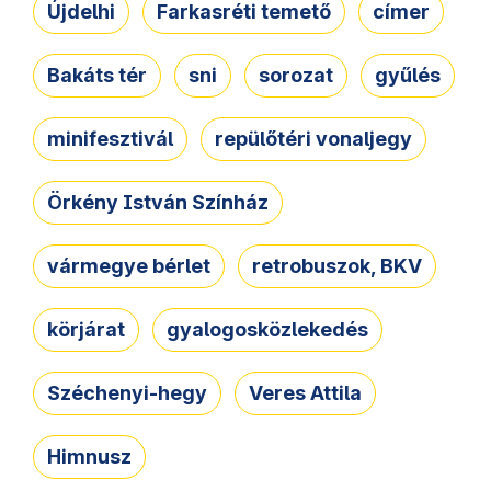
Újdelhi
Farkasréti temető
címer
Bakáts tér
sni
sorozat
gyűlés
minifesztivál
repülőtéri vonaljegy
Örkény István Színház
vármegye bérlet
retrobuszok, BKV
körjárat
gyalogosközlekedés
Széchenyi-hegy
Veres Attila
Himnusz