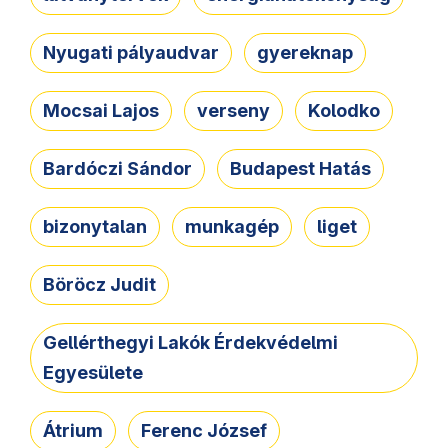
Nyugati pályaudvar
gyereknap
Mocsai Lajos
verseny
Kolodko
Bardóczi Sándor
Budapest Hatás
bizonytalan
munkagép
liget
Böröcz Judit
Gellérthegyi Lakók Érdekvédelmi
Egyesülete
Átrium
Ferenc József