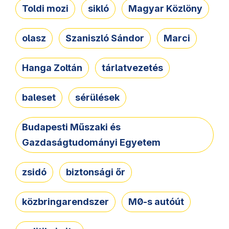
Toldi mozi
sikló
Magyar Közlöny
olasz
Szaniszló Sándor
Marci
Hanga Zoltán
tárlatvezetés
baleset
sérülések
Budapesti Műszaki és
Gazdaságtudományi Egyetem
zsidó
biztonsági őr
közbringarendszer
M0-s autóút