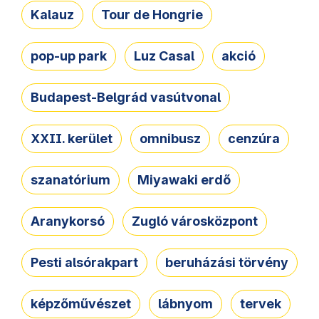
Kalauz
Tour de Hongrie
pop-up park
Luz Casal
akció
Budapest-Belgrád vasútvonal
XXII. kerület
omnibusz
cenzúra
szanatórium
Miyawaki erdő
Aranykorsó
Zugló városközpont
Pesti alsórakpart
beruházási törvény
képzőművészet
lábnyom
tervek