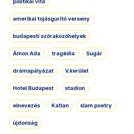
politikai vita
amerikai tojásgurító verseny
budapesti szórakozóhelyek
Ámon Ada
tragédia
Sugár
drámapályázat
V.kerület
Hotel Budapest
stadion
elnevezés
Katlan
slam poetry
újdonság