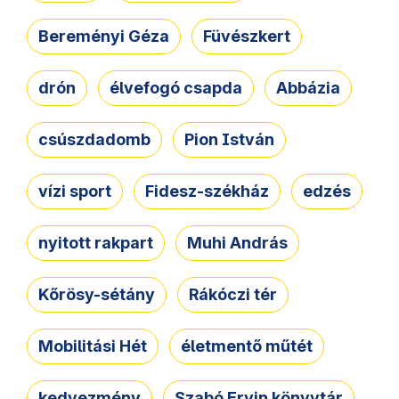
Bereményi Géza
Füvészkert
drón
élvefogó csapda
Abbázia
csúszdadomb
Pion István
vízi sport
Fidesz-székház
edzés
nyitott rakpart
Muhi András
Kőrösy-sétány
Rákóczi tér
Mobilitási Hét
életmentő műtét
kedvezmény
Szabó Ervin könyvtár