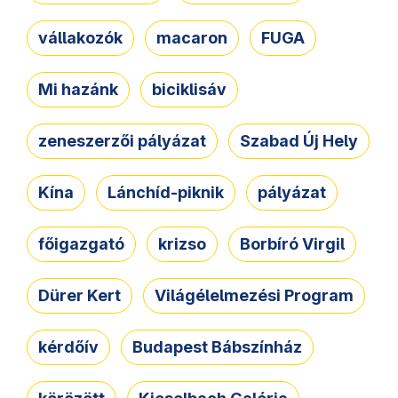
vállakozók
macaron
FUGA
Mi hazánk
biciklisáv
zeneszerzői pályázat
Szabad Új Hely
Kína
Lánchíd-piknik
pályázat
főigazgató
krizso
Borbíró Virgil
Dürer Kert
Világélelmezési Program
kérdőív
Budapest Bábszínház