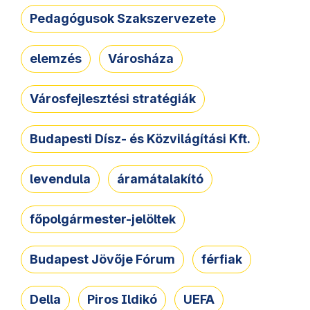
Pedagógusok Szakszervezete
elemzés
Városháza
Városfejlesztési stratégiák
Budapesti Dísz- és Közvilágítási Kft.
levendula
áramátalakító
főpolgármester-jelöltek
Budapest Jövője Fórum
férfiak
Della
Piros Ildikó
UEFA