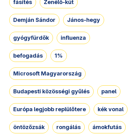
fásítés
Zenélő-kút
Demján Sándor
János-hegy
gyógyfürdők
influenza
befogadás
1%
Microsoft Magyarország
Budapesti közösségi gyűlés
panel
Európa legjobb replülőtere
kék vonal
öntözőzsák
rongálás
ámokfutás