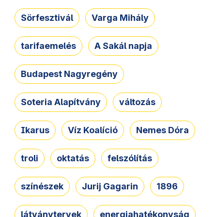
Sörfesztivál
Varga Mihály
tarifaemelés
A Sakál napja
Budapest Nagyregény
Soteria Alapítvány
változás
Ikarus
Víz Koalíció
Nemes Dóra
troli
oktatás
felszólítás
színészek
Jurij Gagarin
1896
látványtervek
energiahatékonyság