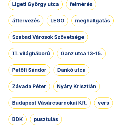
Ligeti György utca
felmérés
áttervezés
LEGO
meghallgatás
Szabad Városok Szövetsége
II. világháború
Ganz utca 13-15.
Petőfi Sándor
Dankó utca
Závada Péter
Nyáry Krisztián
Budapest Vásárcsarnokai Kft.
vers
BDK
pusztulás