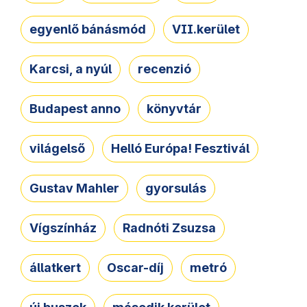
egyenlő bánásmód
VII.kerület
Karcsi, a nyúl
recenzió
Budapest anno
könyvtár
világelső
Helló Európa! Fesztivál
Gustav Mahler
gyorsulás
Vígszínház
Radnóti Zsuzsa
állatkert
Oscar-díj
metró