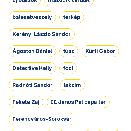
új buszok
második kerület
balesetveszély
térkép
Kerényi László Sándor
Ágoston Dániel
túsz
Kürti Gábor
Detective Kelly
foci
Radnóti Sándor
lakcím
Fekete Zaj
II. János Pál pápa tér
Ferencváros-Soroksár