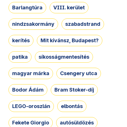
Barlangtúra
VIII. kerület
nindzsakormány
szabadstrand
kerítés
Mit kívánsz, Budapest?
patika
síkosságmentesítés
magyar márka
Csengery utca
Bodor Ádám
Bram Stoker-díj
LEGO-oroszlán
elbontás
Fekete Giorgio
autósüldözés