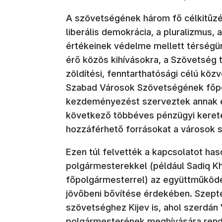
A szövetségének három fő célkitűzés
liberális demokrácia, a pluralizmus, 
értékeinek védelme mellett térségün
érő közös kihívásokra, a Szövetség 
zöldítési, fenntarthatósági célú közv
Szabad Városok Szövetségének főpo
kezdeményezést szerveztek annak é
következő többéves pénzügyi kereté
hozzáférhető forrásokat a városok s
Ezen túl felvették a kapcsolatot has
polgármesterekkel (például Sadiq K
főpolgármesterrel) az együttműköd
jövőbeni bővítése érdekében. Szept
szövetséghez Kijev is, ahol szerdán V
polgármesterének meghívására rende