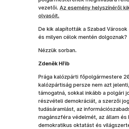
(új ablakban nyílik meg)
vezetői.
Az esemény helyszínéről kik
olvasóit.
De kik alapították a Szabad Városok
és milyen célok mentén dolgoznak?
Nézzük sorban.
Zdeněk Hřib
Prága kalózpárti főpolgármestere 20
kalózpártiság persze nem azt jelenti,
támogatná, sokkal inkább a polgári j
részvételi demokráciát, a szerzői j
tudásáramlást, az információszabad
magánszféra védelmét, az állam és 
demokratikus oktatást és világszert