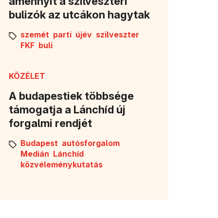
amennyit a szilveszteri
bulizók az utcákon hagytak
szemét
parti
újév
szilveszter
FKF
buli
KÖZÉLET
A budapestiek többsége
támogatja a Lánchíd új
forgalmi rendjét
Budapest
autósforgalom
Medián
Lánchíd
közvéleménykutatás