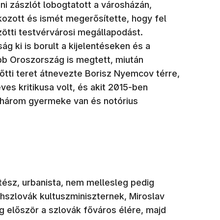
ani zászlót lobogtatott a városházán,
kozott és ismét megerősítette, hogy fel
zötti testvérvárosi megállapodást.
 ki is borult a kijelentéseken és a
b Oroszország is megtett, miután
tti teret átnevezte Borisz Nyemcov térre,
ves kritikusa volt, és akit 2015-ben
, három gyermeke van és notórius
ész, urbanista, nem mellesleg pedig
ehszlovák kultuszminiszternek, Miroslav
 először a szlovák főváros élére, majd