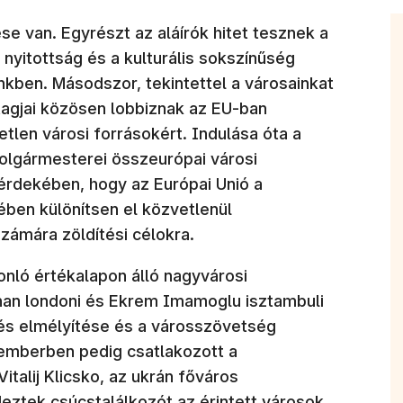
e van. Egyrészt az aláírók hitet tesznek a
a nyitottság és a kulturális sokszínűség
kben. Másodszor, tekintettel a városainkat
tagjai közösen lobbiznak az EU-ban
etlen városi forrásokért. Indulása óta a
lgármesterei összeurópai városi
rdekében, hogy az Európai Unió a
ben különítsen el közvetlenül
zámára zöldítési célokra.
onló értékalapon álló nagyvárosi
han londoni és Ekrem Imamoglu isztambuli
és elmélyítése és a városszövetség
emberben pedig csatlakozott a
italij Klicsko, az ukrán főváros
ztek csúcstalálkozót az érintett városok