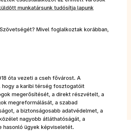
üldött munkatársunk tudósítja lapunk
 Szövetségét? Mivel foglalkoztak korábban,
18 óta vezeti a cseh fővárost. A
 hogy a karibi térség fosztogatóit
ogok megerősítését, a direkt részvételt, a
ogok megreformálását, a szabad
ságot, a biztonságosabb adatvédelmet, a
közélet nagyobb átláthatóságát, a
e hasonló ügyek képviseletét.