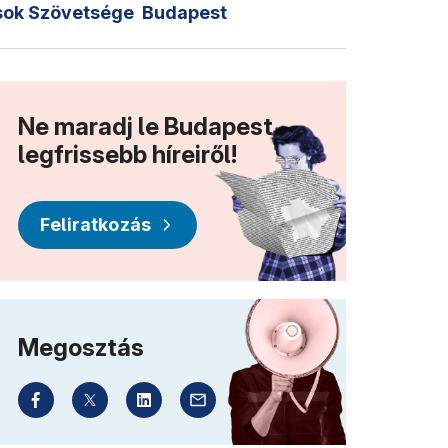
sok Szövetsége
Budapest
Ne maradj le Budapest
legfrissebb híreiről!
Feliratkozás
Megosztás