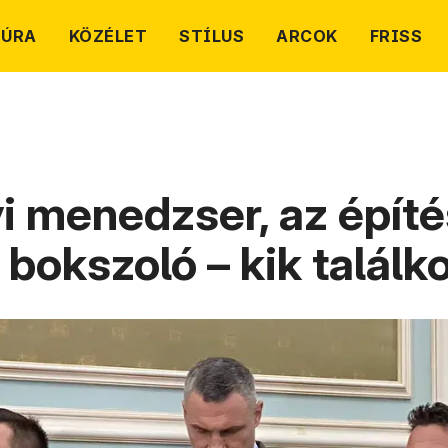
TÚRA
KÖZÉLET
STÍLUS
ARCOK
FRISS
menedzser, az építés
 bokszoló – kik talál