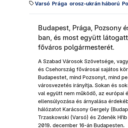
Varsó
Prága
orosz-ukrán háború
P
Budapest, Prága, Pozsony é
ban, és most együtt látogatt
főváros polgármesterét.
A Szabad Városok Szövetsége, vagyi
és Csehország fővárosai sajátos kö
Budapestet, mind Pozsonyt, mind ped
városvezetés irányítja. Sokan és sok
val együtt nem működő, az európai é
ellensúlyozása és árnyalása érdekéb
hálózatot Karácsony Gergely (Budape
Trzaskowski (Varsó) és Zdeněk Hřib 
2019. december 16-án Budapesten.