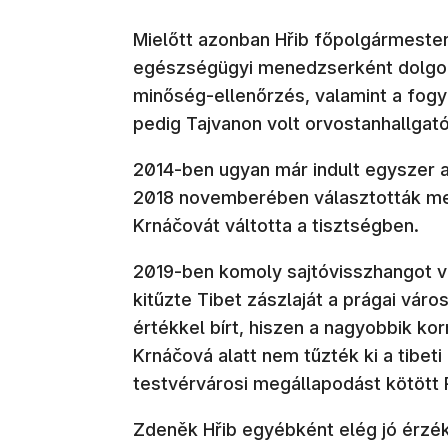
Mielőtt azonban Hřib főpolgármesterne
egészségügyi menedzserként dolgozo
minőség-ellenőrzés, valamint a fog
pedig Tajvanon volt orvostanhallgat
2014-ben ugyan már indult egyszer a
2018 novemberében választották me
Krnáčovát váltotta a tisztségben.
2019-ben komoly sajtóvisszhangot vál
kitűzte Tibet zászlaját a prágai váro
értékkel bírt, hiszen a nagyobbik ko
Krnáčová alatt nem tűzték ki a tibet
testvérvárosi megállapodást kötött 
Zdeněk Hřib egyébként elég jó érzékk