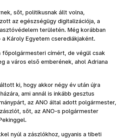
k, sőt, politikusnak állt volna,
tt az egészségügy digitalizációja, a
yasztóvédelem területén. Még korábban
ó a Károly Egyetem cserediákjaként.
 főpolgármesteri címért, de végül csak
g a város első emberének, ahol Adriana
tott ki, hogy akkor négy év után újra
sházára, ami annál is inkább gesztus
rmánypárt, az ANO által adott polgármester,
i zászlót, sőt, az ANO-s polgármester
Pekinggel.
el nyúl a zászlókhoz, ugyanis a tibeti