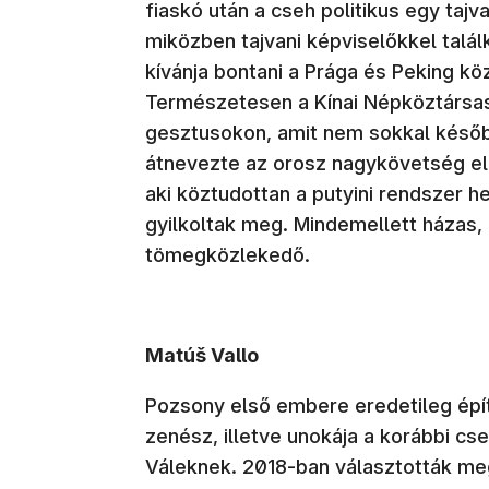
fiaskó után a cseh politikus egy tajv
miközben tajvani képviselőkkel talál
kívánja bontani a Prága és Peking kö
Természetesen a Kínai Népköztársaság
gesztusokon, amit nem sokkal későb
átnevezte az orosz nagykövetség elő
aki köztudottan a putyini rendszer he
gyilkoltak meg. Mindemellett házas
tömegközlekedő.
Matúš Vallo
Pozsony első embere eredetileg épít
zenész, illetve unokája a korábbi cs
Váleknek. 2018-ban választották meg