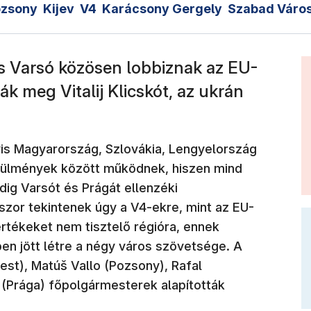
ozsony
Kijev
V4
Karácsony Gergely
Szabad Váro
s Varsó közösen lobbiznak az EU-
ák meg Vitalij Klicskót, az ukrán
s Magyarország, Szlovákia, Lengyelország
rülmények között működnek, hiszen mind
ig Varsót és Prágát ellenzéki
szor tekintenek úgy a V4-ekre, mint az EU-
rtékeket nem tisztelő régióra, ennek
en jött létre a négy város szövetsége. A
st), Matúš Vallo (Pozsony), Rafal
(Prága) főpolgármesterek alapították