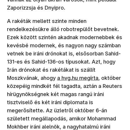
Zaporizzsja és Dnyipro.
A rakéták mellett szinte minden
rendelkezésükre álló robotrepülőt bevetnek.
Ezek között szintén akadnak modernebbek és
kevésbé modernek, és nagyon nagy számban
vetnek be iráni drónokat is, elsősorban Sahid-
131-es és Sahid-136-os típusokat. Azt, hogy
Irán drónokat és rakétákat is szállít
(új ablakban nyílik meg)
Moszkvának, ahogy
a hvg.hu megírta
, október
közepéig mindkét fél tagadta, aztán a Reuters
hírügynökségnek két magas rangú iráni
tisztviselő és két iráni diplomata is
megerősítette. Az üzletről október 6-án
született megállapodás, amikor Mohammad
Mokhber iráni alelnök, a nagyhatalmú iráni