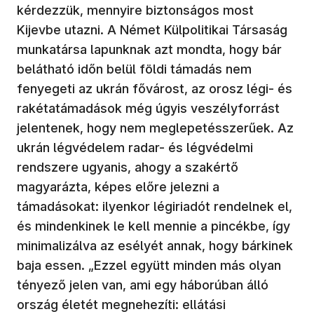
kérdezzük, mennyire biztonságos most
Kijevbe utazni. A Német Külpolitikai Társaság
munkatársa lapunknak azt mondta, hogy bár
belátható időn belül földi támadás nem
fenyegeti az ukrán fővárost, az orosz légi- és
rakétatámadások még úgyis veszélyforrást
jelentenek, hogy nem meglepetésszerűek. Az
ukrán légvédelem radar- és légvédelmi
rendszere ugyanis, ahogy a szakértő
magyarázta, képes előre jelezni a
támadásokat: ilyenkor légiriadót rendelnek el,
és mindenkinek le kell mennie a pincékbe, így
minimalizálva az esélyét annak, hogy bárkinek
baja essen. „Ezzel együtt minden más olyan
tényező jelen van, ami egy háborúban álló
ország életét megnehezíti: ellátási