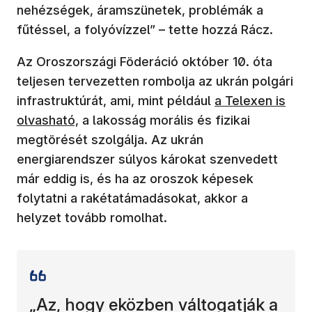
nehézségek, áramszünetek, problémák a
fűtéssel, a folyóvízzel” – tette hozzá Rácz.
Az Oroszországi Föderáció október 10. óta
teljesen tervezetten rombolja az ukrán polgári
(új ablakban nyí
infrastruktúrát, ami, mint például
a Telexen is
olvasható,
a lakosság morális és fizikai
megtörését szolgálja. Az ukrán
energiarendszer súlyos károkat szenvedett
már eddig is, és ha az oroszok képesek
folytatni a rakétatámadásokat, akkor a
helyzet tovább romolhat.
„Az, hogy eközben váltogatják a