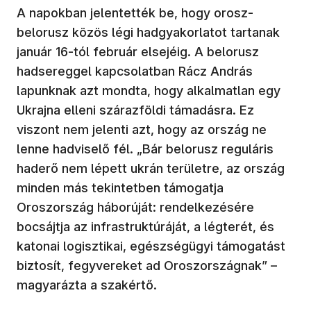
A napokban jelentették be, hogy orosz-
belorusz közös légi hadgyakorlatot tartanak
január 16-tól február elsejéig. A belorusz
hadsereggel kapcsolatban Rácz András
lapunknak azt mondta, hogy alkalmatlan egy
Ukrajna elleni szárazföldi támadásra. Ez
viszont nem jelenti azt, hogy az ország ne
lenne hadviselő fél. „Bár belorusz reguláris
haderő nem lépett ukrán területre, az ország
minden más tekintetben támogatja
Oroszország háborúját: rendelkezésére
bocsájtja az infrastruktúráját, a légterét, és
katonai logisztikai, egészségügyi támogatást
biztosít, fegyvereket ad Oroszországnak” –
magyarázta a szakértő.