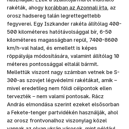
(új ablakban nyílik meg)
rakéták, ahogy
korábban az Azonnali írta
, az
orosz hadsereg talán legrettegettebb
fegyverei. Egy Iszkander rakéta állítólag 400-
500 kilométeres hatótávolsággal bír, 6-50
kilométeres magasságban repül, 7400-8600
km/h-val halad, és emellett is képes
röppályája módosítására, valamint állítólag 10
méteres pontossággal eltalál bármit.
Mellettük viszont nagy számban vetnek be S-
300-as szovjet légvédelmi rakétákat, amik –
mivel eredetileg nem földi célpontok ellen
tervezték – nem valami pontosak. Rácz
András elmondása szerint ezeket elsősorban
a Fekete-tenger partvidékén használják, ahol
az orosz frontvonalhoz viszonylag közel
vannak az olyan ukrán városok, mint például