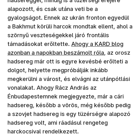
hadsereggel, mindig is a tüzérségi erejére
alapozott, és csak utána veti be a
gyalogságot. Ennek az ukrán fronton egyedül
a Bakhmut körüli harcok mondtak ellent, ahol a
szörnyű veszteségekkel járó frontális
(új ablakban nyílik meg)
támadásokat erőltette.
Ahogy a KARD blog
azonban a napokban beszámolt róla
, az orosz
hadsereg már ott is egyre kevésbé erőlteti a
dolgot, helyette megpróbálják inkább
megkerülni a várost, és elvágni az utánpótlási
vonalakat. Ahogy Rácz András az
Énbudapestemnek megjegyezte, már a cári
hadsereg, később a vörös, még később pedig
a szovjet hadsereg is egy tüzérségre alapozó
hadsereg volt, ami ráadásul rengeteg
harckocsival rendelkezett.