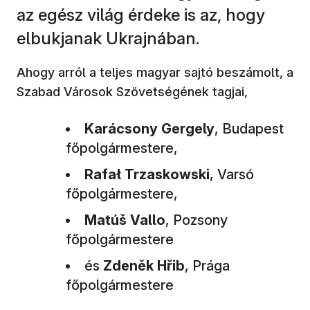
az egész világ érdeke is az, hogy
elbukjanak Ukrajnában.
Ahogy arról a teljes magyar sajtó beszámolt, a
Szabad Városok Szövetségének tagjai,
Karácsony Gergely
, Budapest
főpolgármestere,
Rafał Trzaskowski
, Varsó
főpolgármestere,
Matúš Vallo
, Pozsony
főpolgármestere
és
Zdeněk Hřib
, Prága
főpolgármestere