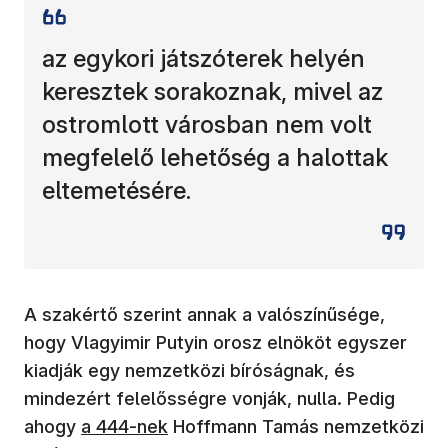
az egykori játszóterek helyén
keresztek sorakoznak, mivel az
ostromlott városban nem volt
megfelelő lehetőség a halottak
eltemetésére.
A szakértő szerint annak a valószínűsége,
hogy Vlagyimir Putyin orosz elnököt egyszer
kiadják egy nemzetközi bíróságnak, és
mindezért felelősségre vonják, nulla. Pedig
(új ablakban nyílik meg)
ahogy
a 444-nek
Hoffmann Tamás nemzetközi