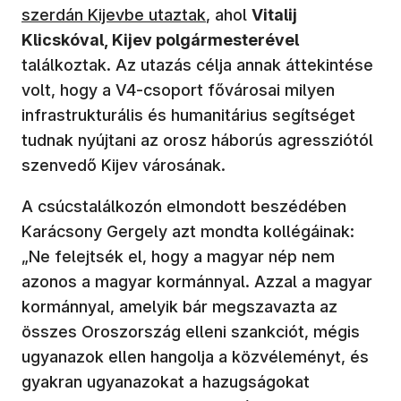
(új ablakban nyílik meg)
szerdán Kijevbe utaztak
, ahol
Vitalij
Klicskóval, Kijev polgármesterével
találkoztak. Az utazás célja annak áttekintése
volt, hogy a V4-csoport fővárosai milyen
infrastrukturális és humanitárius segítséget
tudnak nyújtani az orosz háborús agressziótól
szenvedő Kijev városának.
A csúcstalálkozón elmondott beszédében
Karácsony Gergely azt mondta kollégáinak:
„Ne felejtsék el, hogy a magyar nép nem
azonos a magyar kormánnyal. Azzal a magyar
kormánnyal, amelyik bár megszavazta az
összes Oroszország elleni szankciót, mégis
ugyanazok ellen hangolja a közvéleményt, és
gyakran ugyanazokat a hazugságokat