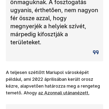
önmaguknak. A fosztogatás
ugyanis, érthetően, nem nagyon
fér össze azzal, hogy
megnyerjék a helyiek szívét,
márpedig kifosztják a
területeket.
A teljesen szétlőtt Mariupol városképét
például, ami 2022 áprilisában került orosz
kézre, alapvetően határozza meg a rengeteg
(új ablakban nyílik meg)
temető. Ahogy
az Azonnali utánanézett
,