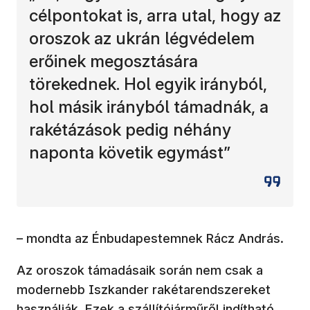
célpontokat is, arra utal, hogy az
oroszok az ukrán légvédelem
erőinek megosztására
törekednek. Hol egyik irányból,
hol másik irányból támadnák, a
rakétázások pedig néhány
naponta követik egymást”
– mondta az Énbudapestemnek Rácz András.
Az oroszok támadásaik során nem csak a
modernebb Iszkander rakétarendszereket
használják. Ezek a szállítójárműről indítható