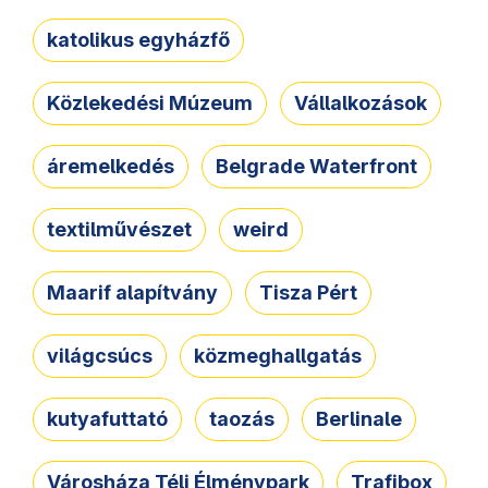
katolikus egyházfő
Közlekedési Múzeum
Vállalkozások
áremelkedés
Belgrade Waterfront
textilművészet
weird
Maarif alapítvány
Tisza Pért
világcsúcs
közmeghallgatás
kutyafuttató
taozás
Berlinale
Városháza Téli Élménypark
Trafibox