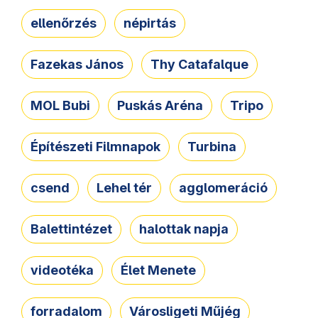
ellenőrzés
népirtás
Fazekas János
Thy Catafalque
MOL Bubi
Puskás Aréna
Tripo
Építészeti Filmnapok
Turbina
csend
Lehel tér
agglomeráció
Balettintézet
halottak napja
videotéka
Élet Menete
forradalom
Városligeti Műjég