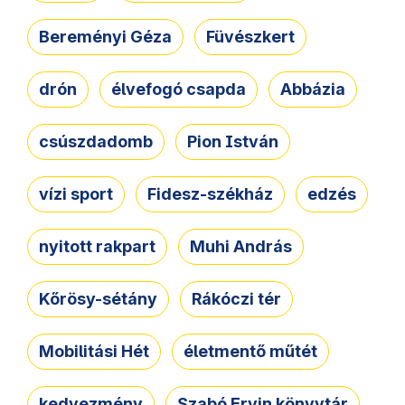
Bereményi Géza
Füvészkert
drón
élvefogó csapda
Abbázia
csúszdadomb
Pion István
vízi sport
Fidesz-székház
edzés
nyitott rakpart
Muhi András
Kőrösy-sétány
Rákóczi tér
Mobilitási Hét
életmentő műtét
kedvezmény
Szabó Ervin könyvtár