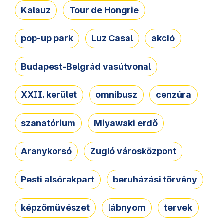
Kalauz
Tour de Hongrie
pop-up park
Luz Casal
akció
Budapest-Belgrád vasútvonal
XXII. kerület
omnibusz
cenzúra
szanatórium
Miyawaki erdő
Aranykorsó
Zugló városközpont
Pesti alsórakpart
beruházási törvény
képzőművészet
lábnyom
tervek