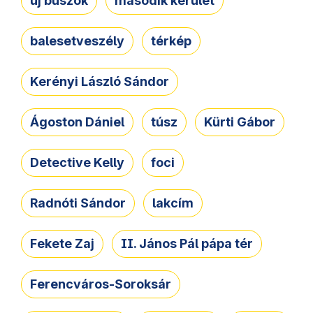
új buszok
második kerület
balesetveszély
térkép
Kerényi László Sándor
Ágoston Dániel
túsz
Kürti Gábor
Detective Kelly
foci
Radnóti Sándor
lakcím
Fekete Zaj
II. János Pál pápa tér
Ferencváros-Soroksár