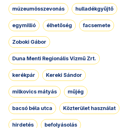
múzeumösszevonás
hulladékgyűjtő
egymillió
élhetőség
facsemete
Zoboki Gábor
Duna Menti Regionális Vízmű Zrt.
kerékpár
Kereki Sándor
milkovics mátyás
műjég
bacsó béla utca
Közterület használat
hirdetés
befolyásolás