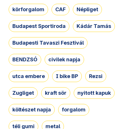
körforgalom
CAF
Népliget
Budapest Sportiroda
Kádár Tamás
Budapesti Tavaszi Fesztivál
BENDZSÓ
civilek napja
utca embere
I bike BP
Rezsi
Zugliget
kraft sör
nyitott kapuk
költészet napja
forgalom
téli gumi
metal