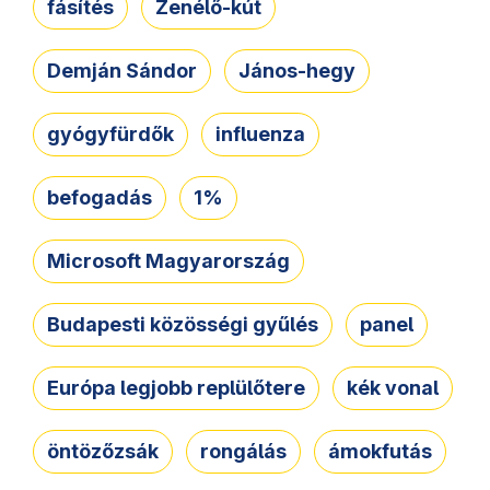
fásítés
Zenélő-kút
Demján Sándor
János-hegy
gyógyfürdők
influenza
befogadás
1%
Microsoft Magyarország
Budapesti közösségi gyűlés
panel
Európa legjobb replülőtere
kék vonal
öntözőzsák
rongálás
ámokfutás