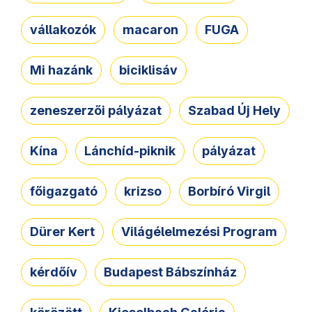
vállakozók
macaron
FUGA
Mi hazánk
biciklisáv
zeneszerzői pályázat
Szabad Új Hely
Kína
Lánchíd-piknik
pályázat
főigazgató
krizso
Borbíró Virgil
Dürer Kert
Világélelmezési Program
kérdőív
Budapest Bábszínház