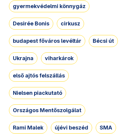
gyermekvédelmi könnygáz
Desirée Bonis
cirkusz
budapest főváros levéltár
Bécsi út
Ukrajna
viharkárok
első ajtós felszállás
Nielsen piackutató
Országos Mentőszolgálat
Rami Malek
újévi beszéd
SMA