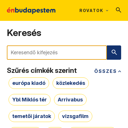
ROVATOK
Keresés
Keresés
Szűrés címkék szerint
ÖSSZES
európa kiadó
közlekedés
Ybl Miklós tér
Arrivabus
temetői járatok
vizsgafilm