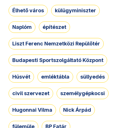
Élhető város
külügyminiszter
Naplóm
építészet
Liszt Ferenc Nemzetközi Repülőtér
Budapesti Sportszolgáltató Központ
Húsvét
emléktábla
süllyedés
civil szervezet
személygépkocsi
Hugonnai Vilma
Nick Árpád
fülemüle
BP Fatár