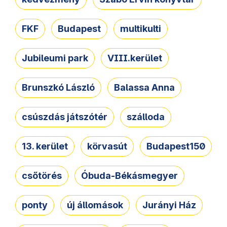
FKF
Budapest
multikulti
Jubileumi park
VIII.kerület
Brunszkó László
Balassa Anna
csúszdás játszótér
szálloda
13. kerület
körvasút
Budapest150
csőtörés
Óbuda-Békásmegyer
ponty
új állomások
Jurányi Ház