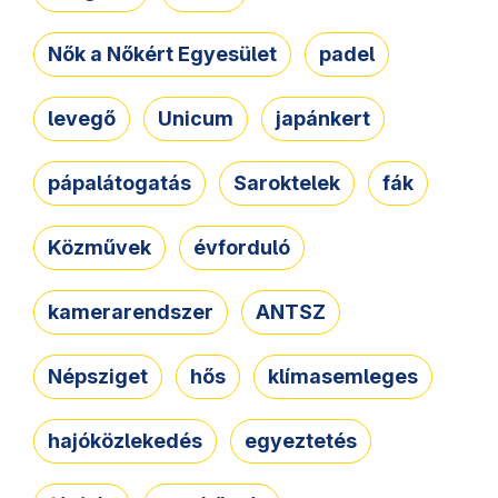
Nők a Nőkért Egyesület
padel
levegő
Unicum
japánkert
pápalátogatás
Saroktelek
fák
Közművek
évforduló
kamerarendszer
ANTSZ
Népsziget
hős
klímasemleges
hajóközlekedés
egyeztetés