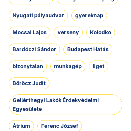
Nyugati pályaudvar
gyereknap
Mocsai Lajos
verseny
Kolodko
Bardóczi Sándor
Budapest Hatás
bizonytalan
munkagép
liget
Böröcz Judit
Gellérthegyi Lakók Érdekvédelmi
Egyesülete
Átrium
Ferenc József