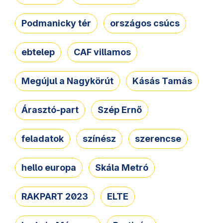
Podmanicky tér
országos csúcs
ebtelep
CAF villamos
Megújul a Nagykörút
Kásás Tamás
Árasztó-part
Szép Ernő
feladatok
színész
szerencse
hello europa
Skála Metró
RAKPART 2023
ELTE