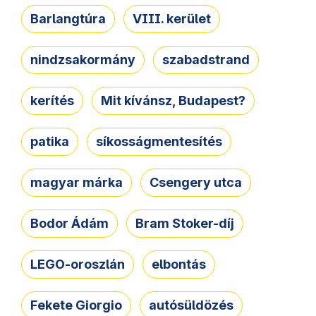
Barlangtúra
VIII. kerület
nindzsakormány
szabadstrand
kerítés
Mit kívánsz, Budapest?
patika
síkosságmentesítés
magyar márka
Csengery utca
Bodor Ádám
Bram Stoker-díj
LEGO-oroszlán
elbontás
Fekete Giorgio
autósüldözés