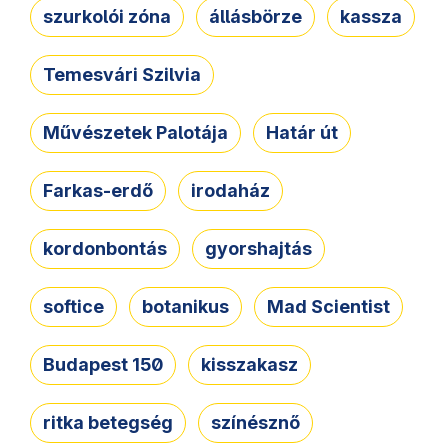
szurkolói zóna
állásbörze
kassza
Temesvári Szilvia
Művészetek Palotája
Határ út
Farkas-erdő
irodaház
kordonbontás
gyorshajtás
softice
botanikus
Mad Scientist
Budapest 150
kisszakasz
ritka betegség
színésznő