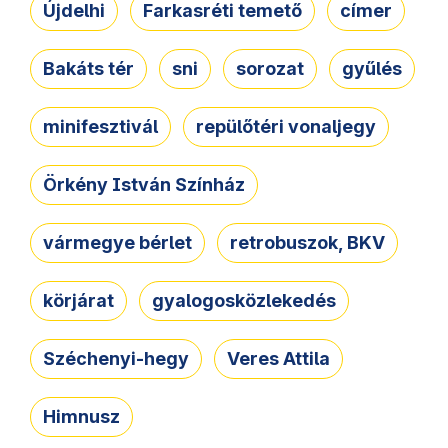
Újdelhi
Farkasréti temető
címer
Bakáts tér
sni
sorozat
gyűlés
minifesztivál
repülőtéri vonaljegy
Örkény István Színház
vármegye bérlet
retrobuszok, BKV
körjárat
gyalogosközlekedés
Széchenyi-hegy
Veres Attila
Himnusz