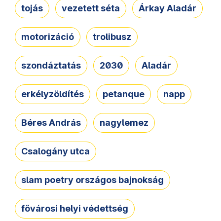
tojás
vezetett séta
Árkay Aladár
motorizáció
trolibusz
szondáztatás
2030
Aladár
erkélyzöldítés
petanque
napp
Béres András
nagylemez
Csalogány utca
slam poetry országos bajnokság
fővárosi helyi védettség