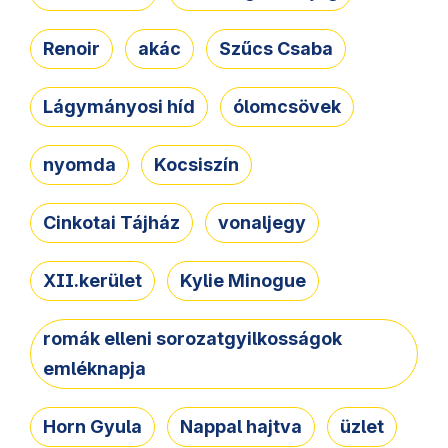
Renoir
akác
Szűcs Csaba
Lágymányosi híd
ólomcsövek
nyomda
Kocsiszín
Cinkotai Tájház
vonaljegy
XII.kerület
Kylie Minogue
romák elleni sorozatgyilkosságok
emléknapja
Horn Gyula
Nappal hajtva
üzlet