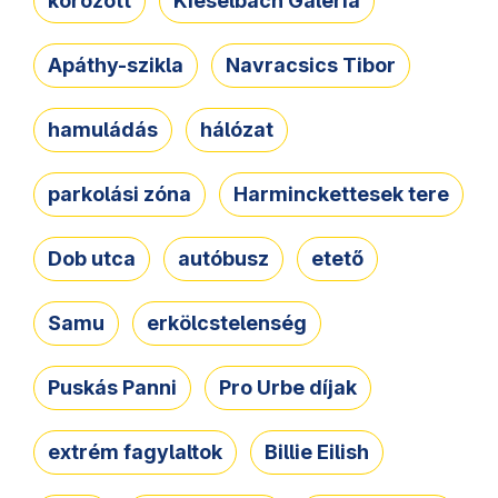
körözött
Kieselbach Galéria
Apáthy-szikla
Navracsics Tibor
hamuládás
hálózat
parkolási zóna
Harminckettesek tere
Dob utca
autóbusz
etető
Samu
erkölcstelenség
Puskás Panni
Pro Urbe díjak
extrém fagylaltok
Billie Eilish