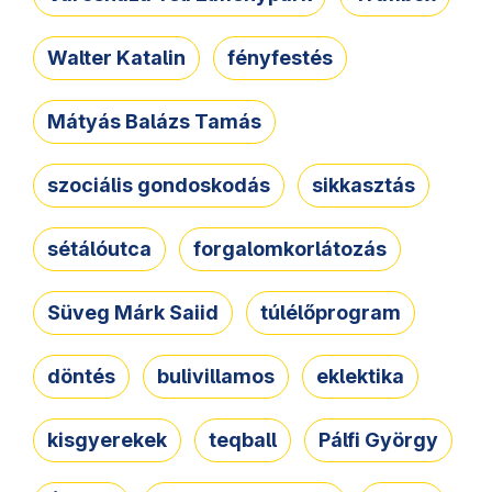
Walter Katalin
fényfestés
Mátyás Balázs Tamás
szociális gondoskodás
sikkasztás
sétálóutca
forgalomkorlátozás
Süveg Márk Saiid
túlélőprogram
döntés
bulivillamos
eklektika
kisgyerekek
teqball
Pálfi György