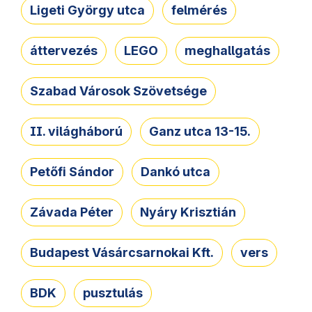
Ligeti György utca
felmérés
áttervezés
LEGO
meghallgatás
Szabad Városok Szövetsége
II. világháború
Ganz utca 13-15.
Petőfi Sándor
Dankó utca
Závada Péter
Nyáry Krisztián
Budapest Vásárcsarnokai Kft.
vers
BDK
pusztulás