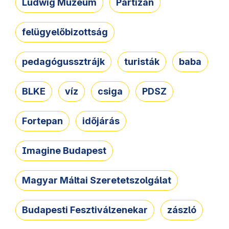
Ludwig Múzeum
Partizán
felügyelőbizottság
pedagógussztrájk
turisták
baba
BLKE
víz
csiga
PDSZ
Fortepan
időjárás
Imagine Budapest
Magyar Máltai Szeretetszolgálat
Budapesti Fesztiválzenekar
zászló