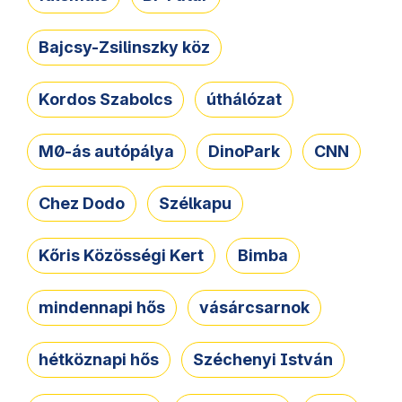
Bajcsy-Zsilinszky köz
Kordos Szabolcs
úthálózat
M0-ás autópálya
DinoPark
CNN
Chez Dodo
Szélkapu
Kőris Közösségi Kert
Bimba
mindennapi hős
vásárcsarnok
hétköznapi hős
Széchenyi István