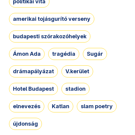
politikai vita
amerikai tojásgurító verseny
budapesti szórakozóhelyek
Ámon Ada
tragédia
Sugár
drámapályázat
V.kerület
Hotel Budapest
stadion
elnevezés
Katlan
slam poetry
újdonság