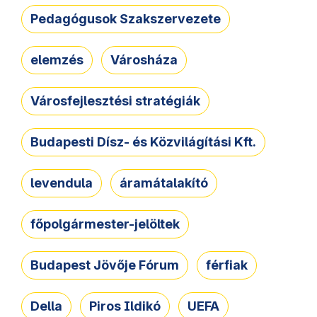
Pedagógusok Szakszervezete
elemzés
Városháza
Városfejlesztési stratégiák
Budapesti Dísz- és Közvilágítási Kft.
levendula
áramátalakító
főpolgármester-jelöltek
Budapest Jövője Fórum
férfiak
Della
Piros Ildikó
UEFA