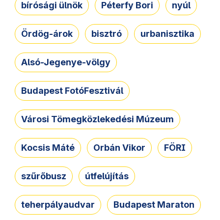
bírósági ülnök
Péterfy Bori
nyúl
Ördög-árok
bisztró
urbanisztika
Alsó-Jegenye-völgy
Budapest FotóFesztivál
Városi Tömegközlekedési Múzeum
Kocsis Máté
Orbán Vikor
FÖRI
szűrőbusz
útfelújítás
teherpályaudvar
Budapest Maraton