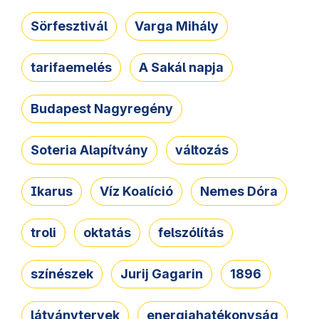
Sörfesztivál
Varga Mihály
tarifaemelés
A Sakál napja
Budapest Nagyregény
Soteria Alapítvány
változás
Ikarus
Víz Koalíció
Nemes Dóra
troli
oktatás
felszólítás
színészek
Jurij Gagarin
1896
látványtervek
energiahatékonyság