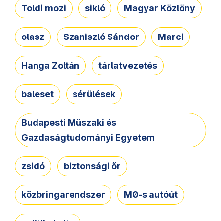
Toldi mozi
sikló
Magyar Közlöny
olasz
Szaniszló Sándor
Marci
Hanga Zoltán
tárlatvezetés
baleset
sérülések
Budapesti Műszaki és
Gazdaságtudományi Egyetem
zsidó
biztonsági őr
közbringarendszer
M0-s autóút