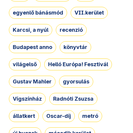
egyenlő bánásmód
VII.kerület
Karcsi, a nyúl
recenzió
Budapest anno
könyvtár
világelső
Helló Európa! Fesztivál
Gustav Mahler
gyorsulás
Vígszínház
Radnóti Zsuzsa
állatkert
Oscar-díj
metró