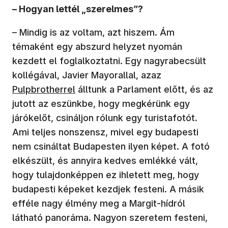
– Hogyan lettél „szerelmes”?
– Mindig is az voltam, azt hiszem. Ám
témaként egy abszurd helyzet nyomán
kezdett el foglalkoztatni. Egy nagyrabecsült
kollégával, Javier Mayorallal, azaz
Pulpbrotherrel
álltunk a Parlament előtt, és az
jutott az eszünkbe, hogy megkérünk egy
járókelőt, csináljon rólunk egy turistafotót.
Ami teljes nonszensz, mivel egy budapesti
nem csináltat Budapesten ilyen képet. A fotó
elkészült, és annyira kedves emlékké vált,
hogy tulajdonképpen ez ihletett meg, hogy
budapesti képeket kezdjek festeni. A másik
efféle nagy élmény meg a Margit-hídról
látható panoráma. Nagyon szeretem festeni,