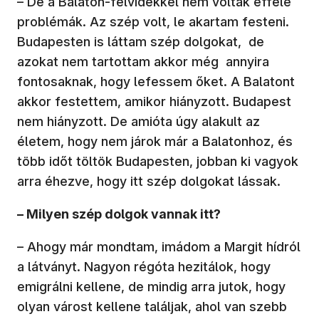
– De a Balaton-felvidékkel nem voltak efféle
problémák. Az szép volt, le akartam festeni.
Budapesten is láttam szép dolgokat, de
azokat nem tartottam akkor még annyira
fontosaknak, hogy lefessem őket. A Balatont
akkor festettem, amikor hiányzott. Budapest
nem hiányzott. De amióta úgy alakult az
életem, hogy nem járok már a Balatonhoz, és
több időt töltök Budapesten, jobban ki vagyok
arra éhezve, hogy itt szép dolgokat lássak.
– Milyen szép dolgok vannak itt?
– Ahogy már mondtam, imádom a Margit hídról
a látványt. Nagyon régóta hezitálok, hogy
emigrálni kellene, de mindig arra jutok, hogy
olyan várost kellene találjak, ahol van szebb