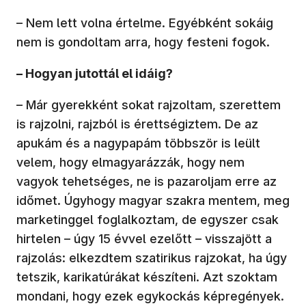
– Nem lett volna értelme. Egyébként sokáig
nem is gondoltam arra, hogy festeni fogok.
– Hogyan jutottál el idáig?
– Már gyerekként sokat rajzoltam, szerettem
is rajzolni, rajzból is érettségiztem. De az
apukám és a nagypapám többször is leült
velem, hogy elmagyarázzák, hogy nem
vagyok tehetséges, ne is pazaroljam erre az
időmet. Úgyhogy magyar szakra mentem, meg
marketinggel foglalkoztam, de egyszer csak
hirtelen – úgy 15 évvel ezelőtt – visszajött a
rajzolás: elkezdtem szatirikus rajzokat, ha úgy
tetszik, karikatúrákat készíteni. Azt szoktam
mondani, hogy ezek egykockás képregények.