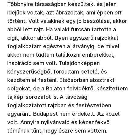
Többnyire társaságban készültek, és jelen
idejűek voltak, azt ábrázolták, ami éppen
ott
történt. Volt valakinek egy jó beszólása, akkor
abból lett rajz. Ha valaki furcsán tartotta a
cigit, akkor abból. Ilyen egyszerű rajzokkal
foglalkoztam egészen a járványig, de mivel
akkor nem tudtam találkozni emberekkel,
inspiráció sem volt. Tulajdonképpen
kényszerűségből fordultam befelé, és
kezdtem el festeni. Elsősorban absztrakt
dolgokat, de a Balaton felvidékről készítettem
tájkép-sorozatot is. A távolság
foglalkoztatott rajzban és festészetben
egyaránt. Budapest nem érdekelt. Az közel
volt. Annyira nyilvánvaló és kézenfekvő
témának tűnt, hogy észre sem vettem.