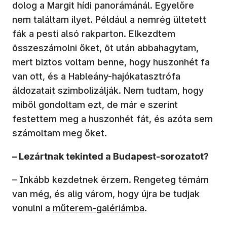
dolog a Margit hídi panorámánál. Egyelőre
nem találtam ilyet. Például a nemrég ültetett
fák a pesti alsó rakparton. Elkezdtem
összeszámolni őket, öt után abbahagytam,
mert biztos voltam benne, hogy huszonhét fa
van ott, és a Hableány-hajókatasztrófa
áldozatait szimbolizálják. Nem tudtam, hogy
miből gondoltam ezt, de már e szerint
festettem meg a huszonhét fát, és azóta sem
számoltam meg őket.
– Lezártnak tekinted a Budapest-sorozatot?
– Inkább kezdetnek érzem. Rengeteg témám
van még, és alig várom, hogy újra be tudjak
vonulni a
műterem-galériámba
.