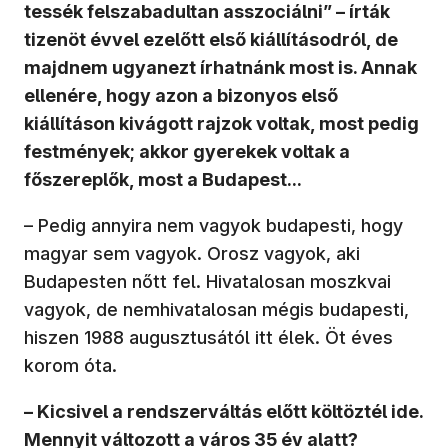
tessék felszabadultan asszociálni” – írták
tizenöt évvel ezelőtt első kiállításodról, de
majdnem ugyanezt írhatnánk most is. Annak
ellenére, hogy azon a bizonyos első
kiállításon kivágott rajzok voltak, most pedig
festmények; akkor gyerekek voltak a
főszereplők, most a Budapest...
– Pedig annyira nem vagyok budapesti, hogy
magyar sem vagyok. Orosz vagyok, aki
Budapesten nőtt fel. Hivatalosan moszkvai
vagyok, de nemhivatalosan mégis budapesti,
hiszen 1988 augusztusától itt élek. Öt éves
korom óta.
– Kicsivel a rendszerváltás előtt költöztél ide.
Mennyit változott a város 35 év alatt?