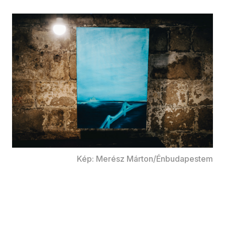
Kép: Merész Márton/Énbudapestem