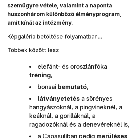
szemügyre vétele, valamint a naponta
huszonhárom különböző élményprogram,
amit kínál az intézmény.
Képgaléria betöltése folyamatban...
Többek között lesz
elefánt- és oroszlánfóka
tréning
,
bonsai
bemutató
,
látványetetés
a sörényes
hangyászoknál, a pingvineknél, a
keáknál, a gorilláknál, a
ragadozóknál és a denevéreknél is,
a Cápasuliban pedig
merüléses