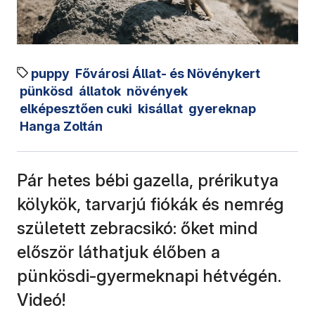
puppy
Fővárosi Állat- és Növénykert
pünkösd
állatok
növények
elképesztően cuki
kisállat
gyereknap
Hanga Zoltán
Pár hetes bébi gazella, prérikutya
kölykök, tarvarjú fiókák és nemrég
született zebracsikó: őket mind
először láthatjuk élőben a
pünkösdi-gyermeknapi hétvégén.
Videó!