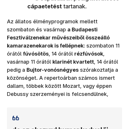
cápaetetést
tartanak.
Az állatos élményprogramok mellett
szombaton és vasárnap
a Budapesti
Fesztiválzenekar művészeiből összeálló
kamarazenekarok is fellépnek:
szombaton 11
órától
fúvósötös
, 14 órától
rézfúvósok
,
vasárnap 11 órától
klarinét kvartett
, 14 órától
pedig a
Bujtor-vonósnégyes
szórakoztatja a
közönséget. A repertoárban számos ismert
dallam, többek között Mozart, vagy éppen
Debussy szerzeményei is felcsendülnek,