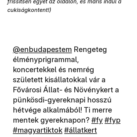
frissítsen egyet az oldalon, és máris indul a
cukiságkontent!)
(új ablakban nyílik meg)
@enbudapestem
Rengeteg
élményprigrammal,
koncertekkel és nemrég
született kisállatokkal vár a
Fővárosi Állat- és Növénykert a
pünkösdi-gyereknapi hosszú
hétvége alkalmából! Ti merre
(új ablakban 
(új ablak
(új 
mentek gyereknapon?
#fy
#fyp
(új ablakban nyílik m
(új ablakba
#magyartiktok
#állatkert