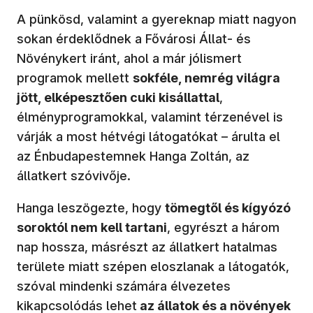
A pünkösd, valamint a gyereknap miatt nagyon
sokan érdeklődnek a Fővárosi Állat- és
Növénykert iránt, ahol a már jólismert
programok mellett
sokféle, nemrég világra
jött, elképesztően cuki kisállattal
,
élményprogramokkal, valamint térzenével is
várják a most hétvégi látogatókat – árulta el
az Énbudapestemnek Hanga Zoltán, az
állatkert szóvivője.
Hanga leszögezte, hogy
tömegtől és kígyózó
soroktól nem kell tartani
, egyrészt a három
nap hossza, másrészt az állatkert hatalmas
területe miatt szépen eloszlanak a látogatók,
szóval mindenki számára élvezetes
kikapcsolódás lehet
az állatok és a növények