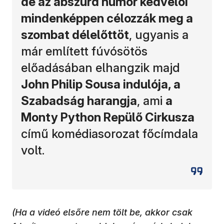
de az abszurd humor kedvelői
mindenképpen célozzák meg a
szombat délelőttöt
, ugyanis a
már említett fúvósötös
előadásában elhangzik majd
John Philip Sousa indulója, a
Szabadság harangja
, ami
a
Monty Python Repülő Cirkusza
című komédiasorozat főcímdala
volt.
(Ha a videó elsőre nem tölt be, akkor csak