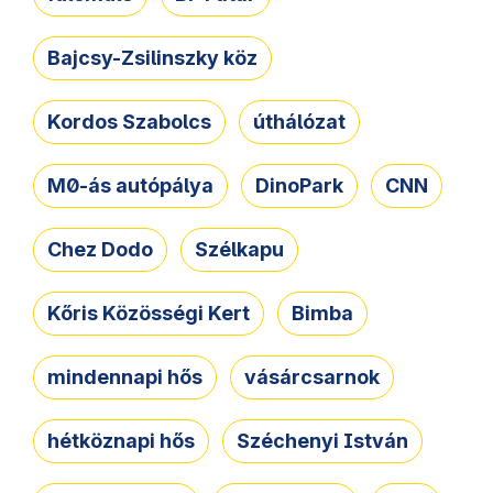
Bajcsy-Zsilinszky köz
Kordos Szabolcs
úthálózat
M0-ás autópálya
DinoPark
CNN
Chez Dodo
Szélkapu
Kőris Közösségi Kert
Bimba
mindennapi hős
vásárcsarnok
hétköznapi hős
Széchenyi István