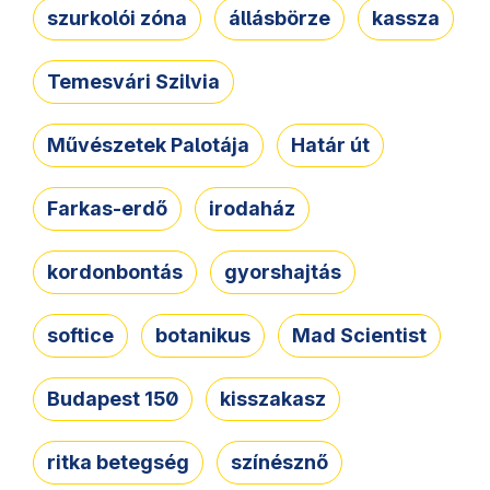
szurkolói zóna
állásbörze
kassza
Temesvári Szilvia
Művészetek Palotája
Határ út
Farkas-erdő
irodaház
kordonbontás
gyorshajtás
softice
botanikus
Mad Scientist
Budapest 150
kisszakasz
ritka betegség
színésznő