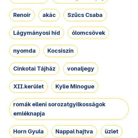
Renoir
akác
Szűcs Csaba
Lágymányosi híd
ólomcsövek
nyomda
Kocsiszín
Cinkotai Tájház
vonaljegy
XII.kerület
Kylie Minogue
romák elleni sorozatgyilkosságok
emléknapja
Horn Gyula
Nappal hajtva
üzlet