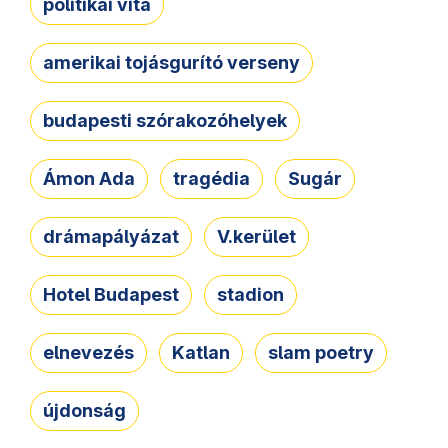
politikai vita
amerikai tojásgurító verseny
budapesti szórakozóhelyek
Ámon Ada
tragédia
Sugár
drámapályázat
V.kerület
Hotel Budapest
stadion
elnevezés
Katlan
slam poetry
újdonság