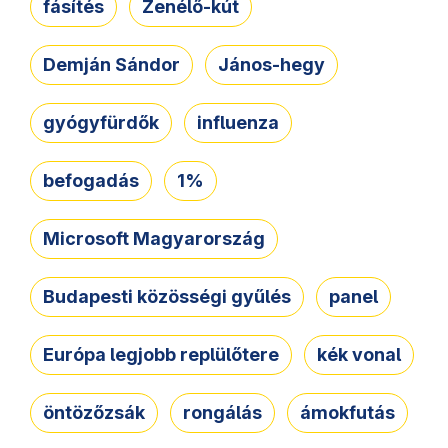
fásítés
Zenélő-kút
Demján Sándor
János-hegy
gyógyfürdők
influenza
befogadás
1%
Microsoft Magyarország
Budapesti közösségi gyűlés
panel
Európa legjobb replülőtere
kék vonal
öntözőzsák
rongálás
ámokfutás