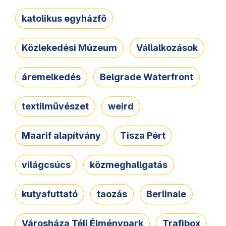
katolikus egyházfő
Közlekedési Múzeum
Vállalkozások
áremelkedés
Belgrade Waterfront
textilművészet
weird
Maarif alapítvány
Tisza Pért
világcsúcs
közmeghallgatás
kutyafuttató
taozás
Berlinale
Városháza Téli Élménypark
Trafibox