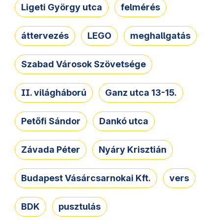
Ligeti György utca
felmérés
áttervezés
LEGO
meghallgatás
Szabad Városok Szövetsége
II. világháború
Ganz utca 13-15.
Petőfi Sándor
Dankó utca
Závada Péter
Nyáry Krisztián
Budapest Vásárcsarnokai Kft.
vers
BDK
pusztulás