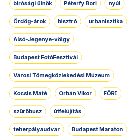
bírósági ülnök
Péterfy Bori
nyúl
Ördög-árok
bisztró
urbanisztika
Alsó-Jegenye-völgy
Budapest FotóFesztivál
Városi Tömegközlekedési Múzeum
Kocsis Máté
Orbán Vikor
FÖRI
szűrőbusz
útfelújítás
teherpályaudvar
Budapest Maraton