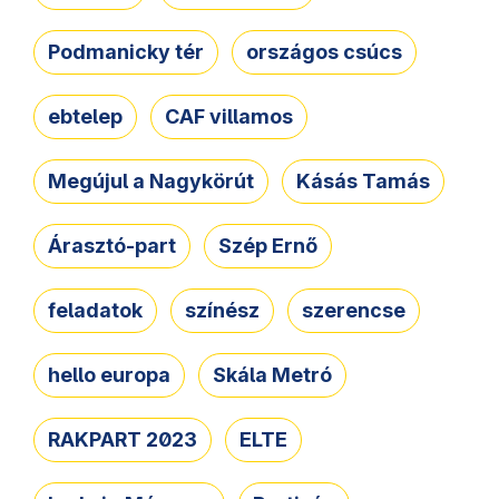
Podmanicky tér
országos csúcs
ebtelep
CAF villamos
Megújul a Nagykörút
Kásás Tamás
Árasztó-part
Szép Ernő
feladatok
színész
szerencse
hello europa
Skála Metró
RAKPART 2023
ELTE