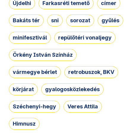
Újdelhi
Farkasréti temető
címer
Bakáts tér
sni
sorozat
gyűlés
minifesztivál
repülőtéri vonaljegy
Örkény István Színház
vármegye bérlet
retrobuszok, BKV
körjárat
gyalogosközlekedés
Széchenyi-hegy
Veres Attila
Himnusz