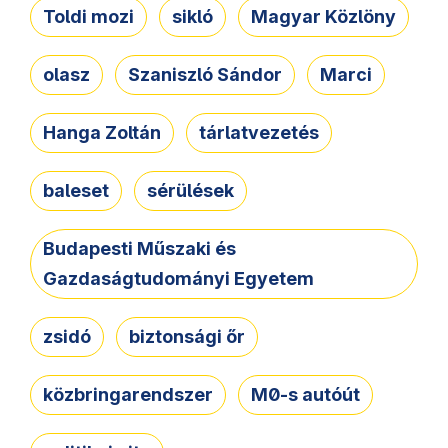
Toldi mozi
sikló
Magyar Közlöny
olasz
Szaniszló Sándor
Marci
Hanga Zoltán
tárlatvezetés
baleset
sérülések
Budapesti Műszaki és
Gazdaságtudományi Egyetem
zsidó
biztonsági őr
közbringarendszer
M0-s autóút