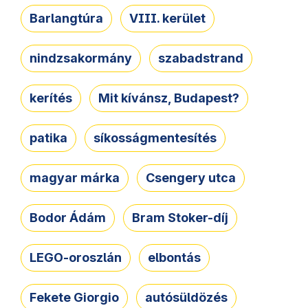
Barlangtúra
VIII. kerület
nindzsakormány
szabadstrand
kerítés
Mit kívánsz, Budapest?
patika
síkosságmentesítés
magyar márka
Csengery utca
Bodor Ádám
Bram Stoker-díj
LEGO-oroszlán
elbontás
Fekete Giorgio
autósüldözés