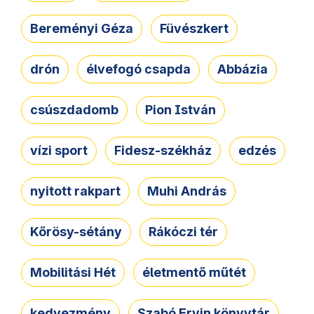
Bereményi Géza
Füvészkert
drón
élvefogó csapda
Abbázia
csúszdadomb
Pion István
vízi sport
Fidesz-székház
edzés
nyitott rakpart
Muhi András
Kőrösy-sétány
Rákóczi tér
Mobilitási Hét
életmentő műtét
kedvezmény
Szabó Ervin könyvtár