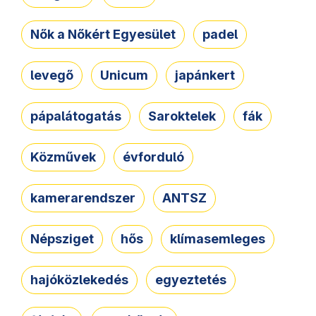
Nők a Nőkért Egyesület
padel
levegő
Unicum
japánkert
pápalátogatás
Saroktelek
fák
Közművek
évforduló
kamerarendszer
ANTSZ
Népsziget
hős
klímasemleges
hajóközlekedés
egyeztetés