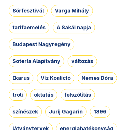
Sörfesztivál
Varga Mihály
tarifaemelés
A Sakál napja
Budapest Nagyregény
Soteria Alapítvány
változás
Ikarus
Víz Koalíció
Nemes Dóra
troli
oktatás
felszólítás
színészek
Jurij Gagarin
1896
látványtervek
energiahatékonyság