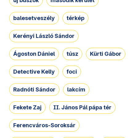
új buszok
második kerület
balesetveszély
térkép
Kerényi László Sándor
Ágoston Dániel
túsz
Kürti Gábor
Detective Kelly
foci
Radnóti Sándor
lakcím
Fekete Zaj
II. János Pál pápa tér
Ferencváros-Soroksár