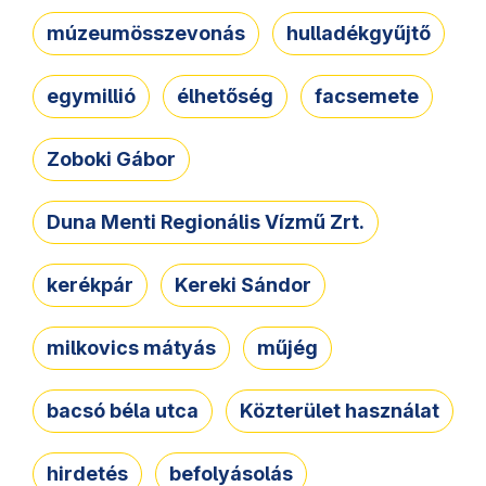
múzeumösszevonás
hulladékgyűjtő
egymillió
élhetőség
facsemete
Zoboki Gábor
Duna Menti Regionális Vízmű Zrt.
kerékpár
Kereki Sándor
milkovics mátyás
műjég
bacsó béla utca
Közterület használat
hirdetés
befolyásolás