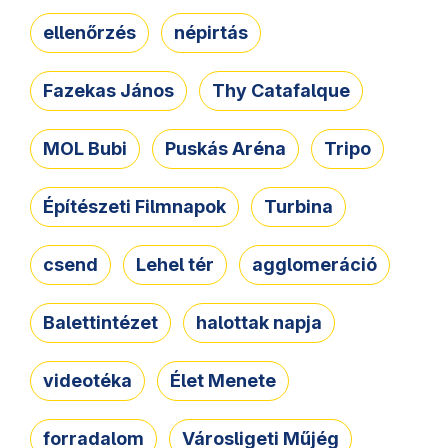
ellenőrzés
népirtás
Fazekas János
Thy Catafalque
MOL Bubi
Puskás Aréna
Tripo
Építészeti Filmnapok
Turbina
csend
Lehel tér
agglomeráció
Balettintézet
halottak napja
videotéka
Élet Menete
forradalom
Városligeti Műjég