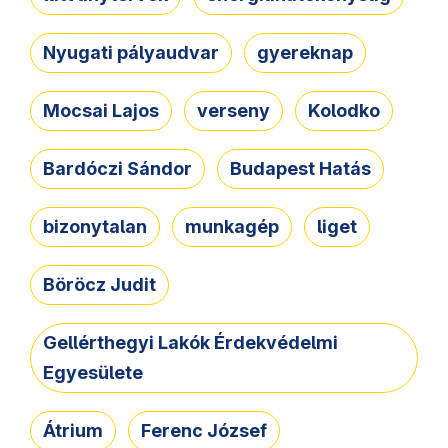
Nyugati pályaudvar
gyereknap
Mocsai Lajos
verseny
Kolodko
Bardóczi Sándor
Budapest Hatás
bizonytalan
munkagép
liget
Böröcz Judit
Gellérthegyi Lakók Érdekvédelmi
Egyesülete
Átrium
Ferenc József