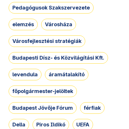
Pedagógusok Szakszervezete
elemzés
Városháza
Városfejlesztési stratégiák
Budapesti Dísz- és Közvilágítási Kft.
levendula
áramátalakító
főpolgármester-jelöltek
Budapest Jövője Fórum
férfiak
Della
Piros Ildikó
UEFA