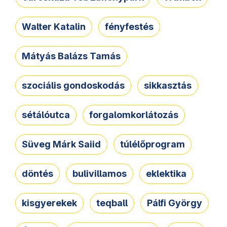
Walter Katalin
fényfestés
Mátyás Balázs Tamás
szociális gondoskodás
sikkasztás
sétálóutca
forgalomkorlátozás
Süveg Márk Saiid
túlélőprogram
döntés
bulivillamos
eklektika
kisgyerekek
teqball
Pálfi György