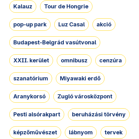
Kalauz
Tour de Hongrie
pop-up park
Luz Casal
akció
Budapest-Belgrád vasútvonal
XXII. kerület
omnibusz
cenzúra
szanatórium
Miyawaki erdő
Aranykorsó
Zugló városközpont
Pesti alsórakpart
beruházási törvény
képzőművészet
lábnyom
tervek