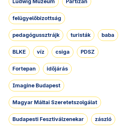
Ludwig Múzeum
Partizán
felügyelőbizottság
pedagógussztrájk
turisták
baba
BLKE
víz
csiga
PDSZ
Fortepan
időjárás
Imagine Budapest
Magyar Máltai Szeretetszolgálat
Budapesti Fesztiválzenekar
zászló