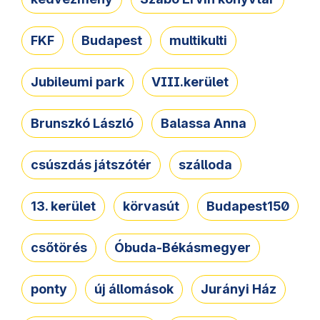
FKF
Budapest
multikulti
Jubileumi park
VIII.kerület
Brunszkó László
Balassa Anna
csúszdás játszótér
szálloda
13. kerület
körvasút
Budapest150
csőtörés
Óbuda-Békásmegyer
ponty
új állomások
Jurányi Ház