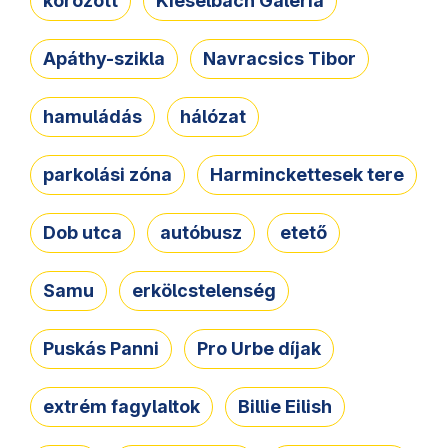
körözött
Kieselbach Galéria
Apáthy-szikla
Navracsics Tibor
hamuládás
hálózat
parkolási zóna
Harminckettesek tere
Dob utca
autóbusz
etető
Samu
erkölcstelenség
Puskás Panni
Pro Urbe díjak
extrém fagylaltok
Billie Eilish