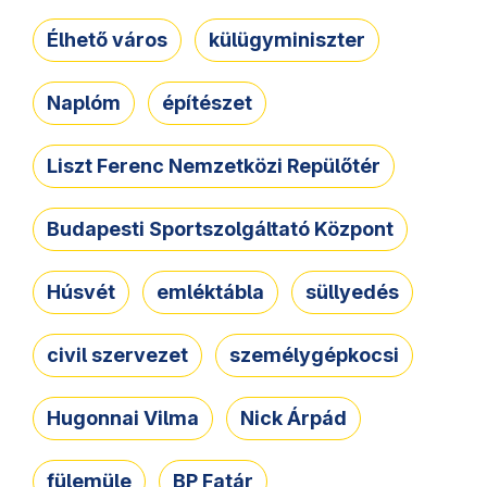
Élhető város
külügyminiszter
Naplóm
építészet
Liszt Ferenc Nemzetközi Repülőtér
Budapesti Sportszolgáltató Központ
Húsvét
emléktábla
süllyedés
civil szervezet
személygépkocsi
Hugonnai Vilma
Nick Árpád
fülemüle
BP Fatár