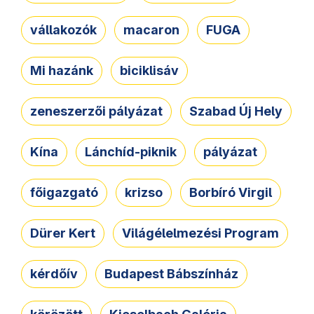
vállakozók
macaron
FUGA
Mi hazánk
biciklisáv
zeneszerzői pályázat
Szabad Új Hely
Kína
Lánchíd-piknik
pályázat
főigazgató
krizso
Borbíró Virgil
Dürer Kert
Világélelmezési Program
kérdőív
Budapest Bábszínház