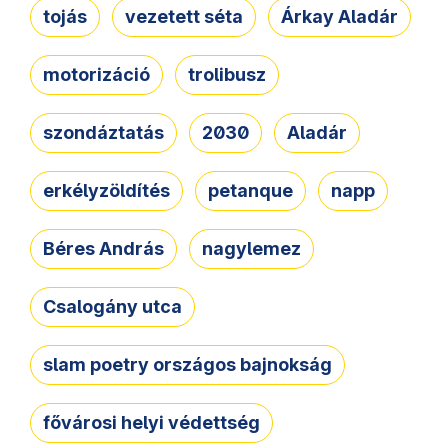
tojás
vezetett séta
Árkay Aladár
motorizáció
trolibusz
szondáztatás
2030
Aladár
erkélyzöldítés
petanque
napp
Béres András
nagylemez
Csalogány utca
slam poetry országos bajnokság
fővárosi helyi védettség