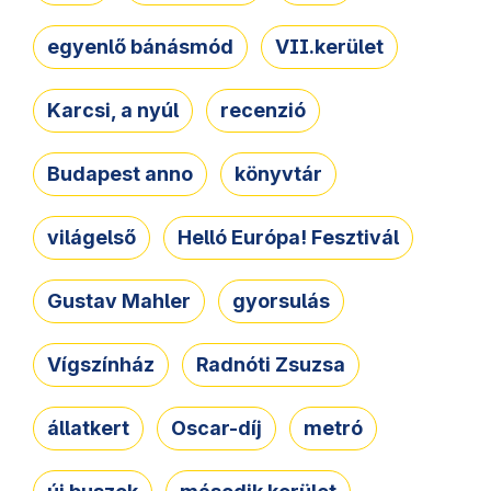
egyenlő bánásmód
VII.kerület
Karcsi, a nyúl
recenzió
Budapest anno
könyvtár
világelső
Helló Európa! Fesztivál
Gustav Mahler
gyorsulás
Vígszínház
Radnóti Zsuzsa
állatkert
Oscar-díj
metró