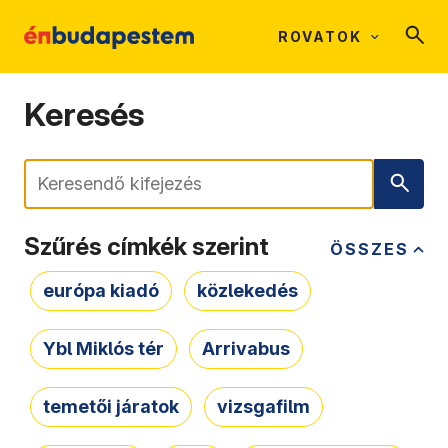
ROVATOK
Keresés
Keresés
Szűrés címkék szerint
ÖSSZES
európa kiadó
közlekedés
Ybl Miklós tér
Arrivabus
temetői járatok
vizsgafilm