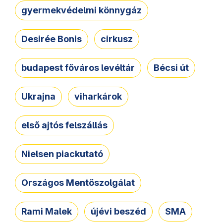
gyermekvédelmi könnygáz
Desirée Bonis
cirkusz
budapest főváros levéltár
Bécsi út
Ukrajna
viharkárok
első ajtós felszállás
Nielsen piackutató
Országos Mentőszolgálat
Rami Malek
újévi beszéd
SMA