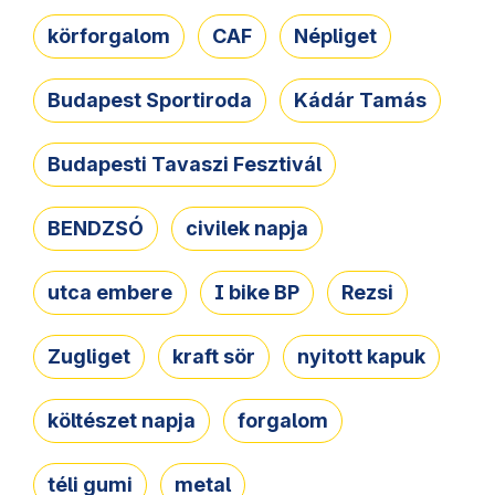
körforgalom
CAF
Népliget
Budapest Sportiroda
Kádár Tamás
Budapesti Tavaszi Fesztivál
BENDZSÓ
civilek napja
utca embere
I bike BP
Rezsi
Zugliget
kraft sör
nyitott kapuk
költészet napja
forgalom
téli gumi
metal