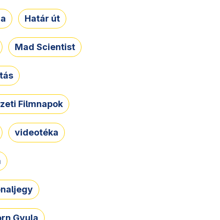
ja
Határ út
Mad Scientist
tás
zeti Filmnapok
videotéka
a
naljegy
rn Gyula