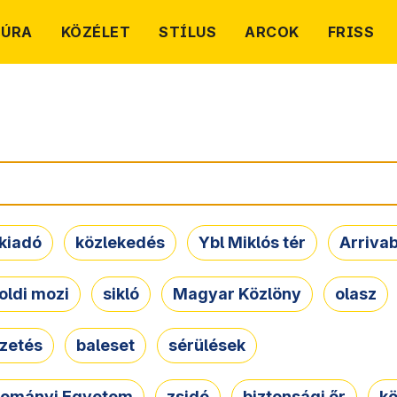
TÚRA
KÖZÉLET
STÍLUS
ARCOK
FRISS
kiadó
közlekedés
Ybl Miklós tér
Arriva
oldi mozi
sikló
Magyar Közlöny
olasz
ezetés
baleset
sérülések
dományi Egyetem
zsidó
biztonsági őr
kö