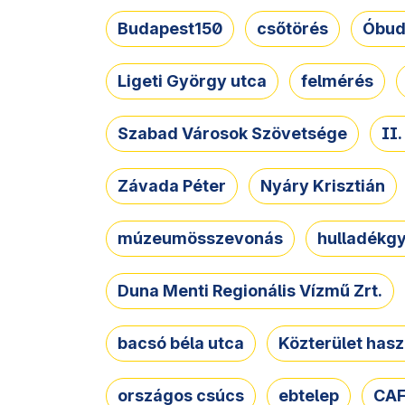
Budapest150
csőtörés
Óbud
Ligeti György utca
felmérés
Szabad Városok Szövetsége
II
Závada Péter
Nyáry Krisztián
múzeumösszevonás
hulladékgy
Duna Menti Regionális Vízmű Zrt.
bacsó béla utca
Közterület hasz
országos csúcs
ebtelep
CAF