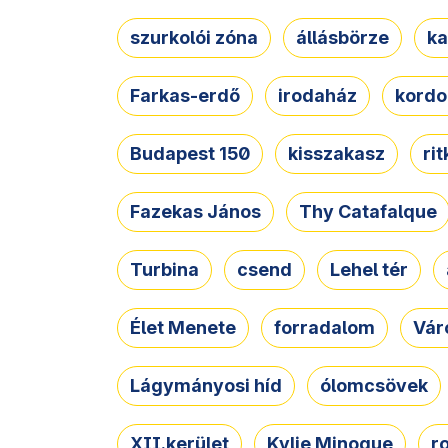
szurkolói zóna
állásbörze
ka
Farkas-erdő
irodaház
kordo
Budapest 150
kisszakasz
ri
Fazekas János
Thy Catafalque
Turbina
csend
Lehel tér
Élet Menete
forradalom
Vár
Lágymányosi híd
ólomcsövek
XII.kerület
Kylie Minogue
r