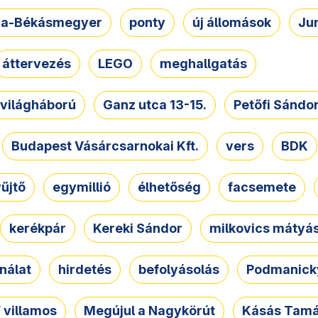
a-Békásmegyer
ponty
új állomások
Ju
áttervezés
LEGO
meghallgatás
. világháború
Ganz utca 13-15.
Petőfi Sándo
Budapest Vásárcsarnokai Kft.
vers
BDK
űjtő
egymillió
élhetőség
facsemete
kerékpár
Kereki Sándor
milkovics mátyá
nálat
hirdetés
befolyásolás
Podmanicky
 villamos
Megújul a Nagykörút
Kásás Tam