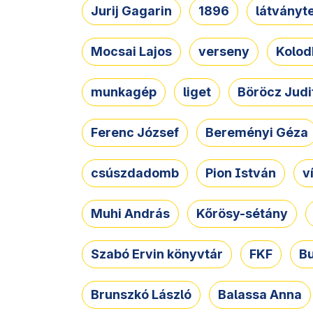
Jurij Gagarin
1896
látványt
Mocsai Lajos
verseny
Kolod
munkagép
liget
Böröcz Judi
Ferenc József
Bereményi Géza
csúszdadomb
Pion István
v
Muhi András
Kőrösy-sétány
Szabó Ervin könyvtár
FKF
B
Brunszkó László
Balassa Anna