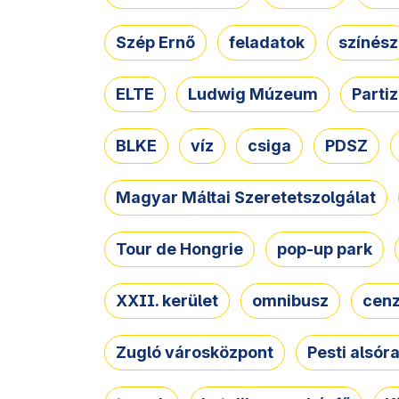
Szép Ernő
feladatok
színész
ELTE
Ludwig Múzeum
Parti
BLKE
víz
csiga
PDSZ
Magyar Máltai Szeretetszolgálat
Tour de Hongrie
pop-up park
XXII. kerület
omnibusz
cen
Zugló városközpont
Pesti alsór