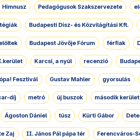
Himnusz
Pedagógusok Szakszervezete
e
atégiák
Budapesti Dísz- és Közvilágítási Kft.
elöltek
Budapest Jövője Fórum
férfiak
D
.kerület
Karcsi, a nyúl
recenzió
Budape
ópa! Fesztivál
Gustav Mahler
gyorsulás
ar-díj
metró
új buszok
második kerület
Ágoston Dániel
túsz
Kürti Gábor
Dete
e Zaj
II. János Pál pápa tér
Ferencváros-S