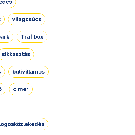
edés
t
világcsúcs
park
Trafibox
sikkasztás
s
bulivillamos
ő
címer
logosközlekedés