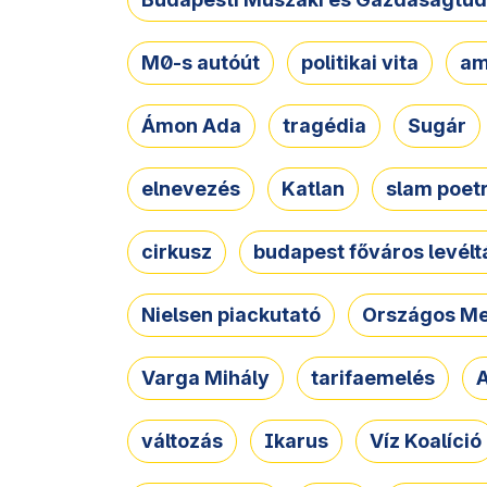
M0-s autóút
politikai vita
am
Ámon Ada
tragédia
Sugár
elnevezés
Katlan
slam poet
cirkusz
budapest főváros levélt
Nielsen piackutató
Országos Me
Varga Mihály
tarifaemelés
A
változás
Ikarus
Víz Koalíció