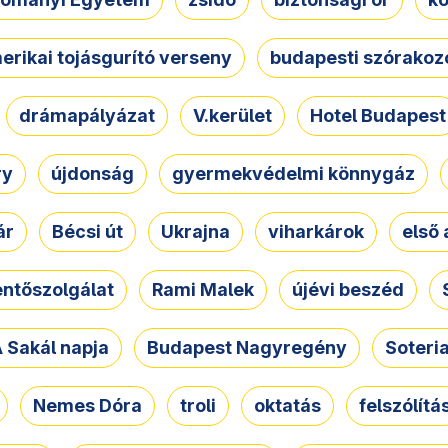
erikai tojásgurító verseny
budapesti szórakoz
drámapályázat
V.kerület
Hotel Budapest
ry
újdonság
gyermekvédelmi könnygáz
ár
Bécsi út
Ukrajna
viharkárok
első 
ntőszolgálat
Rami Malek
újévi beszéd
 Sakál napja
Budapest Nagyregény
Soteri
Nemes Dóra
troli
oktatás
felszólítá