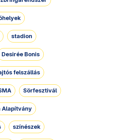
óhelyek
stadion
Desirée Bonis
ajtós felszállás
SMA
Sörfesztivál
a Alapítvány
s
színészek