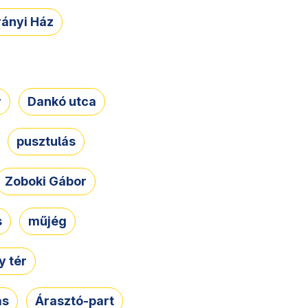
rányi Ház
r
Dankó utca
pusztulás
Zoboki Gábor
s
műjég
 tér
ás
Árasztó-part