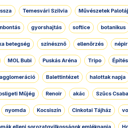
ssza
Temesvári Szilvia
Művészetek Palotá
nbontás
gyorshajtás
softice
botanikus
tka betegség
színésznő
ellenőrzés
népir
MOL Bubi
Puskás Aréna
Tripo
Építés
agglomeráció
Balettintézet
halottak napja
osligeti Műjég
Renoir
akác
Szűcs Csab
nyomda
Kocsiszín
Cinkotai Tájház
vo
omák elleni sorozatgyilkosságok emléknapja
Ho