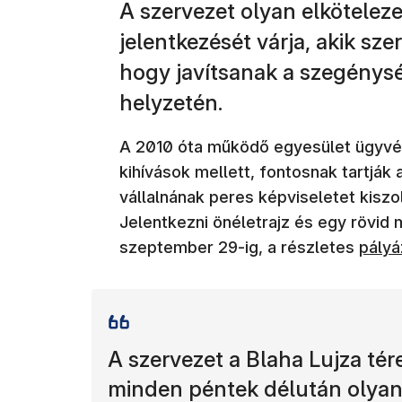
A szervezet olyan elkötelez
jelentkezését várja, akik sz
hogy javítsanak a szegénysé
helyzetén.
A 2010 óta működő egyesület ügyvéde
kihívások mellett, fontosnak tartjá
vállalnának peres képviseletet kisz
Jelentkezni önéletrajz és egy rövid
szeptember 29-ig, a részletes
pályáz
A szervezet a Blaha Lujza té
minden péntek délután olyan