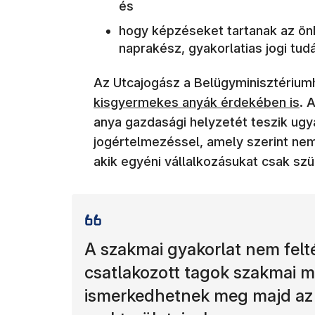
és
hogy képzéseket tartanak az ö
naprakész, gyakorlatias jogi tud
Az Utcajogász a Belügyminisztériumh
kisgyermekes anyák érdekében is
. 
anya gazdasági helyzetét teszik ugya
jogértelmezéssel, amely szerint ne
akik egyéni vállalkozásukat csak szü
A szakmai gyakorlat nem felt
csatlakozott tagok szakmai 
ismerkedhetnek meg majd az 