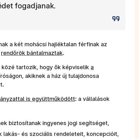
édet fogadjanak.
ak a két mohácsi hajléktalan férfinak az
(új ablakban nyílik meg)
n
rendőrök bántalmaztak
.
(új ablakban nyíli
 közé tartozik, hogy ők képviselik
a
íróságon, akiknek a ház új tulajdonosa
t.
nyílik meg)
ányzattal is együttműködött
: a vállalások
k biztosítanak ingyenes jogi segítséget,
akás- és szociális rendeleteit, koncepcióit,