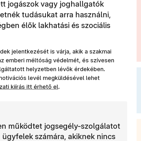
ett jogászok vagy joghallgatók
eretnék tudásukat arra használni,
gben élők lakhatási és szociális
k jelentkezését is várja, akik a szakmai
k az emberi méltóság védelmét, és szívesen
olgáltatott helyzetben lévők érdekében.
 motivációs levél megküldésével lehet
ati kiírás itt érhető el
.
ren működtet jogsegély-szolgálatot
 ügyfelek számára, akiknek nincs