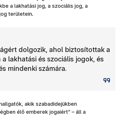
be a lakhatási jog, a szociális jog, a
jog területein.
gért dolgozik, ahol biztosítottak a
 a lakhatási és szociális jogok, és
tés mindenki számára.
hallgatók, akik szabadidejükben
gben élő emberek jogaiért” – áll a