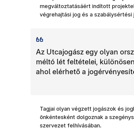
megváltoztatásáért indított projektek
végrehajtási jog és a szabálysértési 
Az Utcajogász egy olyan orszá
méltó lét feltételei, különösen
ahol elérhető a jogérvényesí
Tagjai olyan végzett jogászok és jog
önkéntesként dolgoznak a szegénysé
szervezet felhívásában.