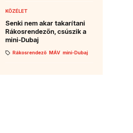
KÖZÉLET
Senki nem akar takarítani
Rákosrendezőn, csúszik a
an nyílik meg)
mini-Dubaj
Rákosrendező
MÁV
mini-Dubaj