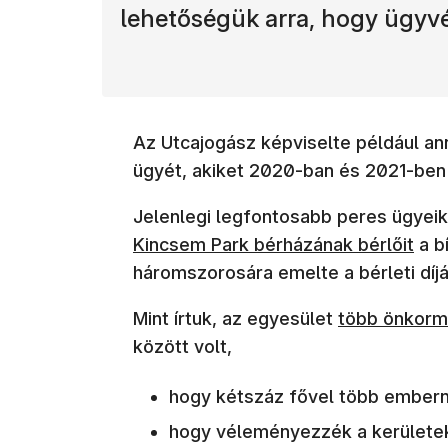
lehetőségük arra, hogy ügyv
Az Utcajogász képviselte például ann
ügyét, akiket 2020-ban és 2021-be
Jelenlegi legfontosabb peres ügyeik
Kincsem Park bérházának bérlőit
a b
háromszorosára emelte a bérleti díjá
(új ablakban 
Mint írtuk, az egyesület
több önkorm
között volt,
hogy kétszáz fővel több emberne
hogy véleményezzék a kerületek l