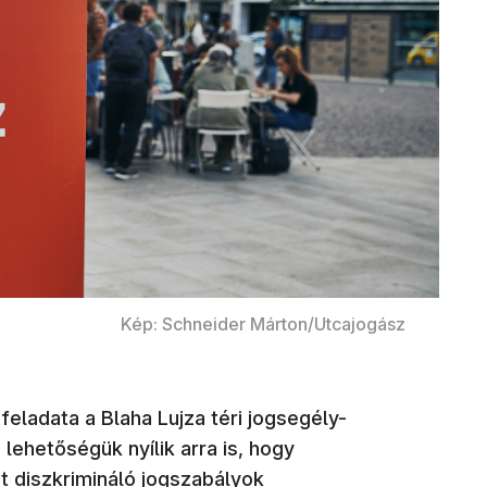
Kép: Schneider Márton/Utcajogász
eladata a Blaha Lujza téri jogsegély-
ehetőségük nyílik arra is, hogy
 diszkrimináló jogszabályok