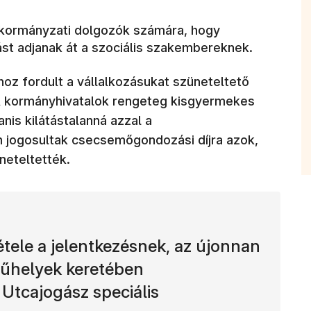
nkormányzati dolgozók számára, hogy
ást adjanak át a szociális szakembereknek.
(új ablakb
oz fordult a vállalkozásukat szüneteltető
A kormányhivatalok rengeteg kisgyermekes
nis kilátástalanná azzal a
m jogosultak csecsemőgondozási díjra azok,
neteltették.
étele a jelentkezésnek, az újonnan
műhelyek keretében
Utcajogász speciális