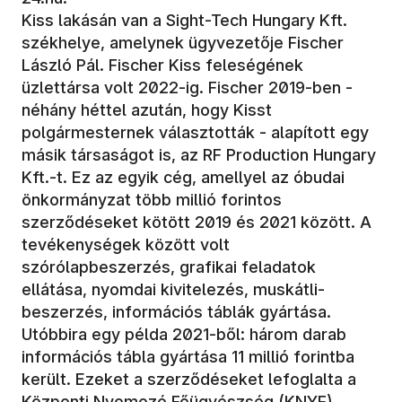
Kiss lakásán van a Sight-Tech Hungary Kft.
székhelye, amelynek ügyvezetője Fischer
László Pál. Fischer Kiss feleségének
üzlettársa volt 2022-ig. Fischer 2019-ben -
néhány héttel azután, hogy Kisst
polgármesternek választották - alapított egy
másik társaságot is, az RF Production Hungary
Kft.-t. Ez az egyik cég, amellyel az óbudai
önkormányzat több millió forintos
szerződéseket kötött 2019 és 2021 között. A
tevékenységek között volt
szórólapbeszerzés, grafikai feladatok
ellátása, nyomdai kivitelezés, muskátli-
beszerzés, információs táblák gyártása.
Utóbbira egy példa 2021-ből: három darab
információs tábla gyártása 11 millió forintba
került. Ezeket a szerződéseket lefoglalta a
Központi Nyomozó Főügyészség (KNYF).