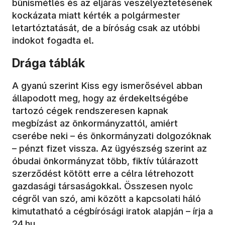
bűnismétlés és az eljárás veszélyeztetésének
kockázata miatt kérték a polgármester
letartóztatását, de a bíróság csak az utóbbi
indokot fogadta el.
Drága táblák
A gyanú szerint Kiss egy ismerősével abban
állapodott meg, hogy az érdekeltségébe
tartozó cégek rendszeresen kapnak
megbízást az önkormányzattól, amiért
cserébe neki – és önkormányzati dolgozóknak
– pénzt fizet vissza. Az ügyészség szerint az
óbudai önkormányzat több, fiktív túlárazott
szerződést kötött erre a célra létrehozott
gazdasági társaságokkal. Összesen nyolc
cégről van szó, ami között a kapcsolati háló
kimutatható a cégbírósági iratok alapján – írja a
24.hu.