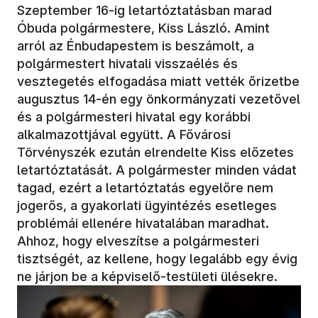
Szeptember 16-ig letartóztatásban marad
Óbuda polgármestere, Kiss László. Amint
arról az Énbudapestem is beszámolt, a
polgármestert hivatali visszaélés és
vesztegetés elfogadása miatt vették őrizetbe
augusztus 14-én egy önkormányzati vezetővel
és a polgármesteri hivatal egy korábbi
alkalmazottjával együtt. A Fővárosi
Törvényszék ezután elrendelte Kiss előzetes
letartóztatását. A polgármester minden vádat
tagad, ezért a letartóztatás egyelőre nem
jogerős, a gyakorlati ügyintézés esetleges
problémái ellenére hivatalában maradhat.
Ahhoz, hogy elveszítse a polgármesteri
tisztségét, az kellene, hogy legalább egy évig
ne járjon be a képviselő-testületi ülésekre.