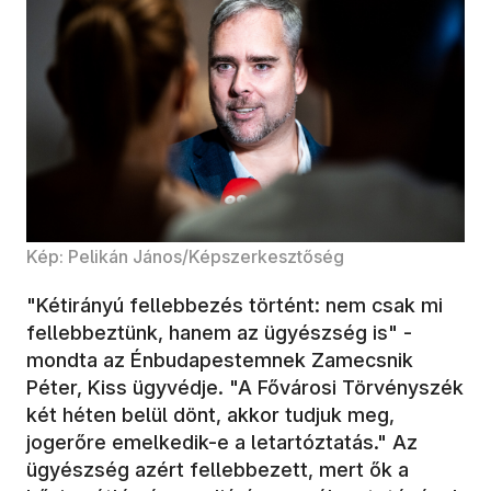
Kép: Pelikán János/Képszerkesztőség
"Kétirányú fellebbezés történt: nem csak mi
fellebbeztünk, hanem az ügyészség is" -
mondta az Énbudapestemnek Zamecsnik
Péter, Kiss ügyvédje. "A Fővárosi Törvényszék
két héten belül dönt, akkor tudjuk meg,
jogerőre emelkedik-e a letartóztatás." Az
ügyészség azért fellebbezett, mert ők a