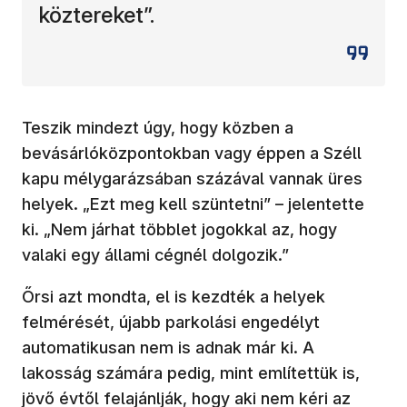
köztereket”.
Teszik mindezt úgy, hogy közben a
bevásárlóközpontokban vagy éppen a Széll
kapu mélygarázsában százával vannak üres
helyek. „Ezt meg kell szüntetni” – jelentette
ki. „Nem járhat többlet jogokkal az, hogy
valaki egy állami cégnél dolgozik.”
Őrsi azt mondta, el is kezdték a helyek
felmérését, újabb parkolási engedélyt
automatikusan nem is adnak már ki. A
lakosság számára pedig, mint említettük is,
jövő évtől felajánlják, hogy aki nem kéri az