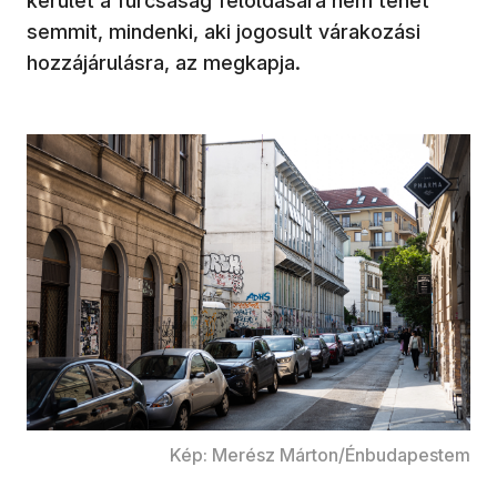
kerület a furcsaság feloldására nem tehet
semmit, mindenki, aki jogosult várakozási
hozzájárulásra, az megkapja.
Kép: Merész Márton/Énbudapestem