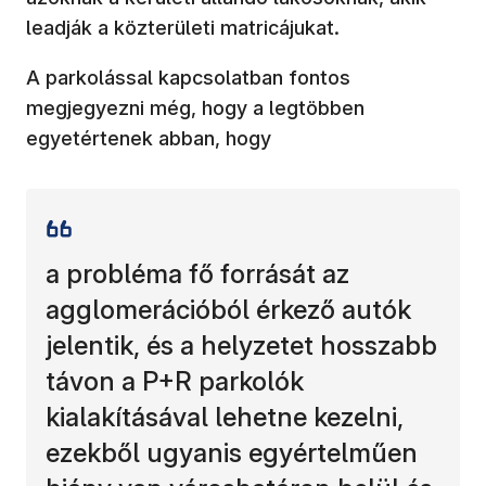
leadják a közterületi matricájukat.
A parkolással kapcsolatban fontos
megjegyezni még, hogy a legtöbben
egyetértenek abban, hogy
a probléma fő forrását az
agglomerációból érkező autók
jelentik, és a helyzetet hosszabb
távon a P+R parkolók
kialakításával lehetne kezelni,
ezekből ugyanis egyértelműen