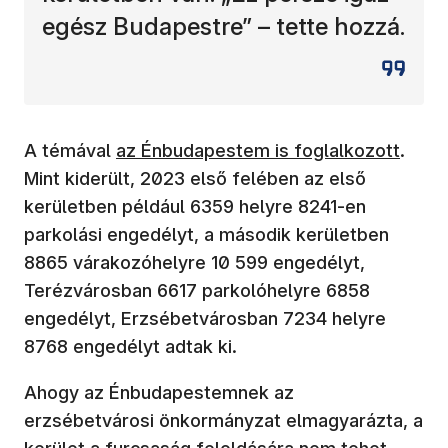
egész Budapestre” – tette hozzá.
(új ablakban nyílik meg)
A témával
az Énbudapestem is foglalkozott
.
Mint kiderült, 2023 első felében az első
kerületben például 6359 helyre 8241-en
parkolási engedélyt, a második kerületben
8865 várakozóhelyre 10 599 engedélyt,
Terézvárosban 6617 parkolóhelyre 6858
engedélyt, Erzsébetvárosban 7234 helyre
8768 engedélyt adtak ki.
Ahogy az Énbudapestemnek az
erzsébetvárosi önkormányzat elmagyarázta, a