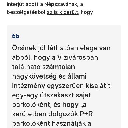
interjút adott a Népszavának, a
(új ablakban nyílik meg)
beszélgetésből
az is kiderült
, hogy
Őrsinek jól láthatóan elege van
abból, hogy a Vízivárosban
található számtalan
nagykövetség és állami
intézmény egyszerűen kisajátít
egy-egy útszakaszt saját
parkolóként, és hogy „a
kerületben dolgozók P+R
parkolóként használják a