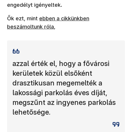
engedélyt igényeltek.
(új ablakban nyílik meg)
Ők ezt, mint
ebben a cikkünkben
beszámoltunk róla
,
azzal érték el, hogy a fővárosi
kerületek közül elsőként
drasztikusan megemelték a
lakossági parkolás éves díját,
megszűnt az ingyenes parkolás
lehetősége.