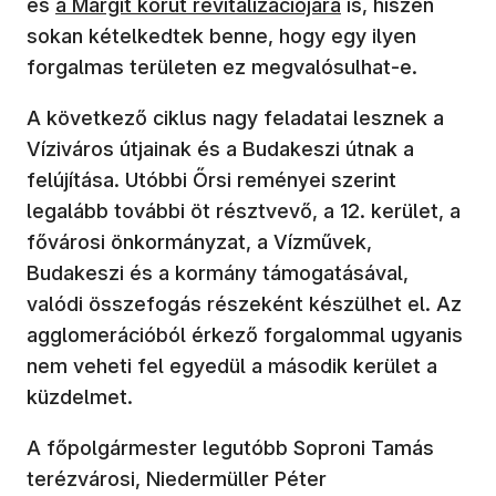
(új ablakban nyílik meg)
és
a Margit körút revitalizációjára
is, hiszen
sokan kételkedtek benne, hogy egy ilyen
forgalmas területen ez megvalósulhat-e.
A következő ciklus nagy feladatai lesznek a
Víziváros útjainak és a Budakeszi útnak a
felújítása. Utóbbi Őrsi reményei szerint
legalább további öt résztvevő, a 12. kerület, a
fővárosi önkormányzat, a Vízművek,
Budakeszi és a kormány támogatásával,
valódi összefogás részeként készülhet el. Az
agglomerációból érkező forgalommal ugyanis
nem veheti fel egyedül a második kerület a
küzdelmet.
A főpolgármester legutóbb Soproni Tamás
terézvárosi, Niedermüller Péter