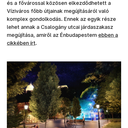
és a fővárossal közösen elkezdődhetett a
Víziváros főbb útjainak megújításáról való
komplex gondolkodás. Ennek az egyik része
lehet annak a Csalogány utcai járdaszakasz
(új ablakban
megújítása, amiről az Énbudapestem
ebben a
cikkében írt
.