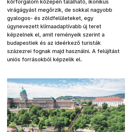
körforgalom közepén található, ikonikus
virágágyást megőrzik, de sokkal nagyobb
gyalogos- és zöldfelületeket, egy
úgynevezett klímaadaptívabb új teret
képzelnek el, amit reményeik szerint a
budapestiek és az ideérkező turisták
százezrei fognak majd használni. A felújítást
uniós forrásokból képzelik el.