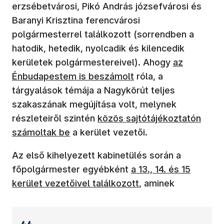
erzsébetvárosi, Pikó András józsefvárosi és
Baranyi Krisztina ferencvárosi
polgármesterrel találkozott (sorrendben a
hatodik, hetedik, nyolcadik és kilencedik
kerületek polgármestereivel). Ahogy
az
Énbudapestem is beszámolt
róla, a
tárgyalások témája a Nagykörút teljes
szakaszának megújítása volt, melynek
részleteiről szintén
közös sajtótájékoztatón
számoltak be
a kerület vezetői.
Az első kihelyezett kabinetülés során a
főpolgármester egyébként
a 13., 14. és 15
kerület vezetőivel találkozott
, aminek