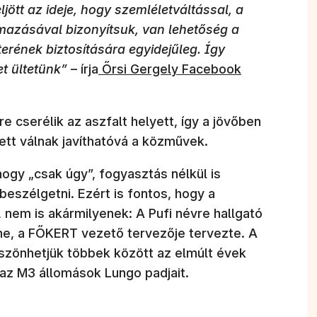
ljött az ideje, hogy szemléletváltással, a
azásával bizonyítsuk, van lehetőség a
rének biztosítására egyidejűleg. Így
t ültetünk”
– írja
Őrsi Gergely Facebook
e cserélik az aszfalt helyett, így a jövőben
lett válnak javíthatóvá a közművek.
hogy „csak úgy”, fogyasztás nélkül is
beszélgetni. Ezért is fontos, hogy a
 nem is akármilyenek: A Pufi névre hallgató
ne, a FŐKERT vezető tervezője tervezte. A
öszönhetjük többek között az elmúlt évek
 az M3 állomások Lungo padjait.