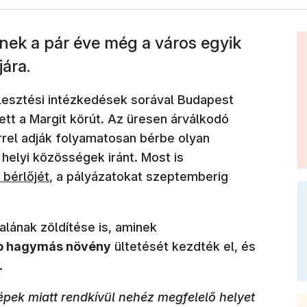
tnek a pár éve még a város egyik
jára.
jlesztési intézkedések sorával Budapest
t a Margit körút. Az üresen árválkodó
rrel adják folyamatosan bérbe olyan
 helyi közösségek iránt. Most is
 bérlőjét
, a pályázatokat szeptemberig
alának zöldítése is, aminek
db hagymás növény
ültetését kezdték el, és
.
pek miatt rendkívül nehéz megfelelő helyet