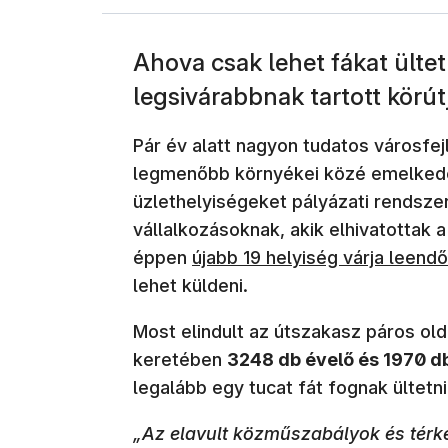
Ahova csak lehet fákat ülte
legsivárabbnak tartott körút
Pár év alatt nagyon tudatos városfe
legmenőbb környékei közé emelkedet
üzlethelyiségeket pályázati rendsze
vállalkozásoknak, akik elhivatottak a
éppen
újabb 19 helyiség várja leendő
lehet küldeni.
Most elindult az útszakasz páros old
keretében
3248 db évelő és 1970 
legalább egy tucat fát fognak ültetni
„Az elavult közműszabályok és térké