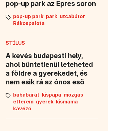
pop-up park az Epres soron
pop-up park
park
utcabútor
Rákospalota
STÍLUS
A kevés budapesti hely,
ahol büntetlenül leteheted
a földre a gyerekedet, és
nem esik rá az ónos eső
bababarát
kispapa
mozgás
étterem
gyerek
kismama
kávézó