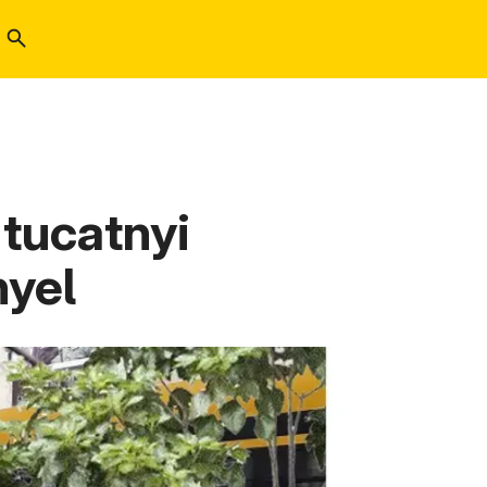
 tucatnyi
nyel