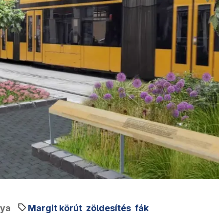
tya
Margit körút
zöldesítés
fák