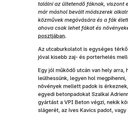
találni az ültetendő fáknak, viszont e
már máshol bevált módszerek alkalm
közművek megóvására és a fák élette
ahova csak lehet fákat és növényeke
posztjában
.
Az utcaburkolatot is egységes térkőr
jóval kisebb zaj- és porterhelés mel
Egy jól működő utcán van hely arra, 
leülhessünk, legyen hol megpihenni, 
növények mellett padok is érkeznek,
egyedi betonpadokat Szalkai Adrien
gyártást a VPI Beton végzi, nekik k
slágerét, az íves Kavics padot, vagy