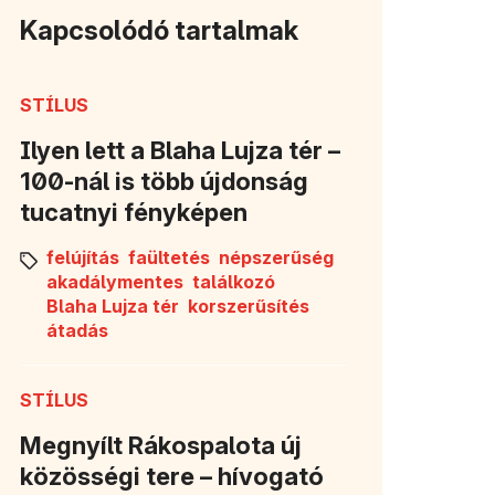
Kapcsolódó tartalmak
STÍLUS
Ilyen lett a Blaha Lujza tér –
100-nál is több újdonság
tucatnyi fényképen
felújítás
faültetés
népszerűség
akadálymentes
találkozó
Blaha Lujza tér
korszerűsítés
átadás
STÍLUS
Megnyílt Rákospalota új
közösségi tere – hívogató