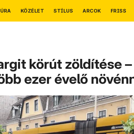
TÚRA
KÖZÉLET
STÍLUS
ARCOK
FRISS
rgit körút zöldítése –
több ezer évelő növén