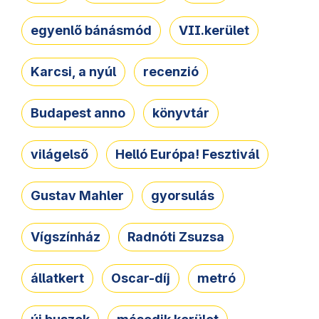
egyenlő bánásmód
VII.kerület
Karcsi, a nyúl
recenzió
Budapest anno
könyvtár
világelső
Helló Európa! Fesztivál
Gustav Mahler
gyorsulás
Vígszínház
Radnóti Zsuzsa
állatkert
Oscar-díj
metró