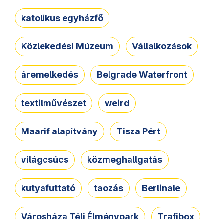
katolikus egyházfő
Közlekedési Múzeum
Vállalkozások
áremelkedés
Belgrade Waterfront
textilművészet
weird
Maarif alapítvány
Tisza Pért
világcsúcs
közmeghallgatás
kutyafuttató
taozás
Berlinale
Városháza Téli Élménypark
Trafibox