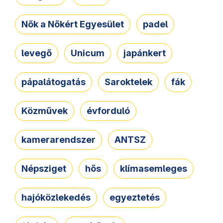
Nők a Nőkért Egyesület
padel
levegő
Unicum
japánkert
pápalátogatás
Saroktelek
fák
Közművek
évforduló
kamerarendszer
ANTSZ
Népsziget
hős
klímasemleges
hajóközlekedés
egyeztetés