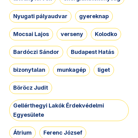
Nyugati pályaudvar
gyereknap
Mocsai Lajos
verseny
Kolodko
Bardóczi Sándor
Budapest Hatás
bizonytalan
munkagép
liget
Böröcz Judit
Gellérthegyi Lakók Érdekvédelmi
Egyesülete
Átrium
Ferenc József