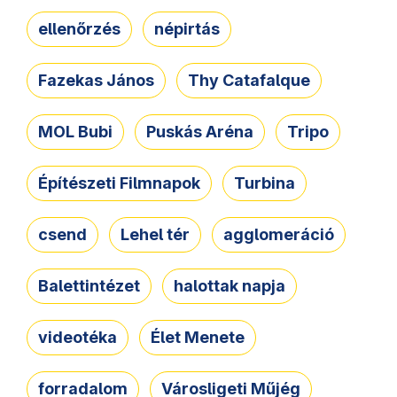
ellenőrzés
népirtás
Fazekas János
Thy Catafalque
MOL Bubi
Puskás Aréna
Tripo
Építészeti Filmnapok
Turbina
csend
Lehel tér
agglomeráció
Balettintézet
halottak napja
videotéka
Élet Menete
forradalom
Városligeti Műjég