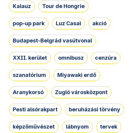
Kalauz
Tour de Hongrie
pop-up park
Luz Casal
akció
Budapest-Belgrád vasútvonal
XXII. kerület
omnibusz
cenzúra
szanatórium
Miyawaki erdő
Aranykorsó
Zugló városközpont
Pesti alsórakpart
beruházási törvény
képzőművészet
lábnyom
tervek