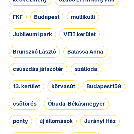
FKF
Budapest
multikulti
Jubileumi park
VIII.kerület
Brunszkó László
Balassa Anna
csúszdás játszótér
szálloda
13. kerület
körvasút
Budapest150
csőtörés
Óbuda-Békásmegyer
ponty
új állomások
Jurányi Ház