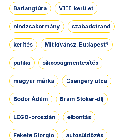
Barlangtúra
VIII. kerület
nindzsakormány
szabadstrand
kerítés
Mit kívánsz, Budapest?
patika
síkosságmentesítés
magyar márka
Csengery utca
Bodor Ádám
Bram Stoker-díj
LEGO-oroszlán
elbontás
Fekete Giorgio
autósüldözés