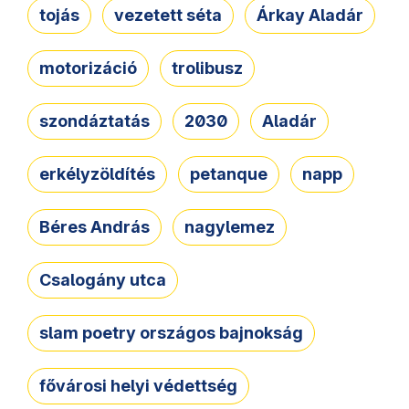
tojás
vezetett séta
Árkay Aladár
motorizáció
trolibusz
szondáztatás
2030
Aladár
erkélyzöldítés
petanque
napp
Béres András
nagylemez
Csalogány utca
slam poetry országos bajnokság
fővárosi helyi védettség