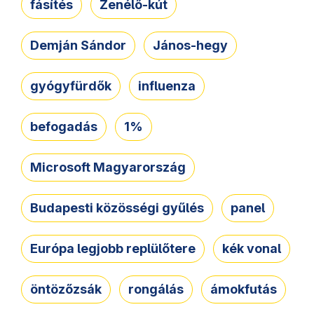
fásítés
Zenélő-kút
Demján Sándor
János-hegy
gyógyfürdők
influenza
befogadás
1%
Microsoft Magyarország
Budapesti közösségi gyűlés
panel
Európa legjobb replülőtere
kék vonal
öntözőzsák
rongálás
ámokfutás