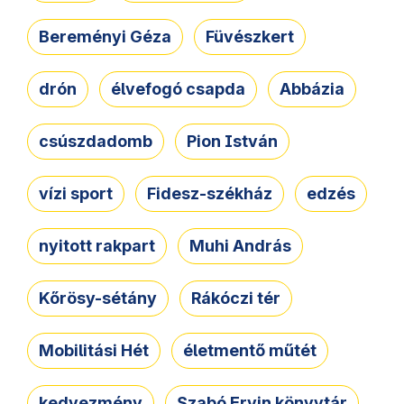
Bereményi Géza
Füvészkert
drón
élvefogó csapda
Abbázia
csúszdadomb
Pion István
vízi sport
Fidesz-székház
edzés
nyitott rakpart
Muhi András
Kőrösy-sétány
Rákóczi tér
Mobilitási Hét
életmentő műtét
kedvezmény
Szabó Ervin könyvtár