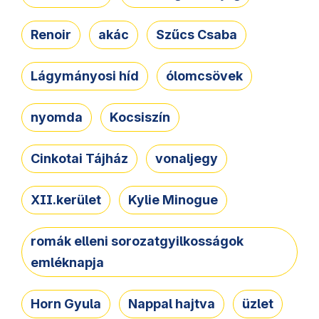
Renoir
akác
Szűcs Csaba
Lágymányosi híd
ólomcsövek
nyomda
Kocsiszín
Cinkotai Tájház
vonaljegy
XII.kerület
Kylie Minogue
romák elleni sorozatgyilkosságok
emléknapja
Horn Gyula
Nappal hajtva
üzlet