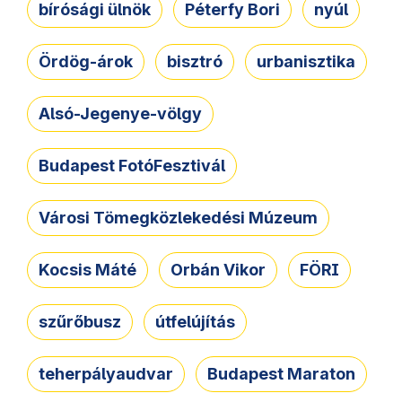
bírósági ülnök
Péterfy Bori
nyúl
Ördög-árok
bisztró
urbanisztika
Alsó-Jegenye-völgy
Budapest FotóFesztivál
Városi Tömegközlekedési Múzeum
Kocsis Máté
Orbán Vikor
FÖRI
szűrőbusz
útfelújítás
teherpályaudvar
Budapest Maraton