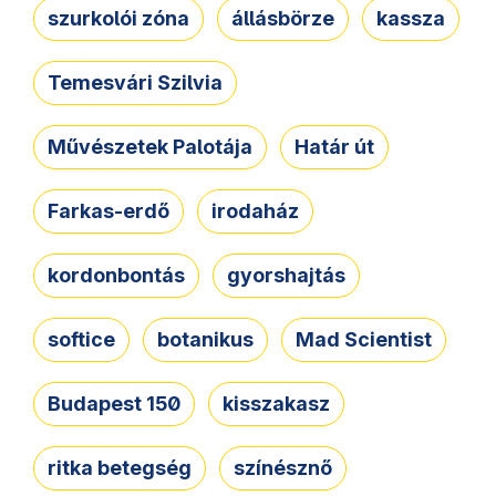
szurkolói zóna
állásbörze
kassza
Temesvári Szilvia
Művészetek Palotája
Határ út
Farkas-erdő
irodaház
kordonbontás
gyorshajtás
softice
botanikus
Mad Scientist
Budapest 150
kisszakasz
ritka betegség
színésznő