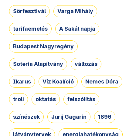
Sörfesztivál
Varga Mihály
tarifaemelés
A Sakál napja
Budapest Nagyregény
Soteria Alapítvány
változás
Ikarus
Víz Koalíció
Nemes Dóra
troli
oktatás
felszólítás
színészek
Jurij Gagarin
1896
látványtervek
energiahatékonyság