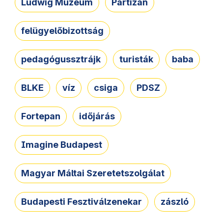
Ludwig Múzeum
Partizán
felügyelőbizottság
pedagógussztrájk
turisták
baba
BLKE
víz
csiga
PDSZ
Fortepan
időjárás
Imagine Budapest
Magyar Máltai Szeretetszolgálat
Budapesti Fesztiválzenekar
zászló