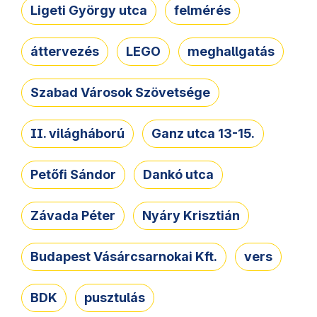
Ligeti György utca
felmérés
áttervezés
LEGO
meghallgatás
Szabad Városok Szövetsége
II. világháború
Ganz utca 13-15.
Petőfi Sándor
Dankó utca
Závada Péter
Nyáry Krisztián
Budapest Vásárcsarnokai Kft.
vers
BDK
pusztulás