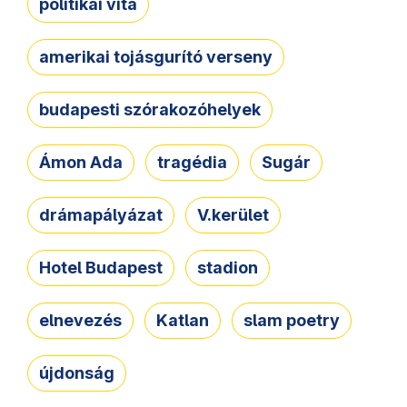
politikai vita
amerikai tojásgurító verseny
budapesti szórakozóhelyek
Ámon Ada
tragédia
Sugár
drámapályázat
V.kerület
Hotel Budapest
stadion
elnevezés
Katlan
slam poetry
újdonság