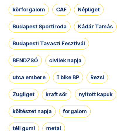
körforgalom
CAF
Népliget
Budapest Sportiroda
Kádár Tamás
Budapesti Tavaszi Fesztivál
BENDZSÓ
civilek napja
utca embere
I bike BP
Rezsi
Zugliget
kraft sör
nyitott kapuk
költészet napja
forgalom
téli gumi
metal