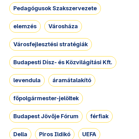
Pedagógusok Szakszervezete
elemzés
Városháza
Városfejlesztési stratégiák
Budapesti Dísz- és Közvilágítási Kft.
levendula
áramátalakító
főpolgármester-jelöltek
Budapest Jövője Fórum
férfiak
Della
Piros Ildikó
UEFA