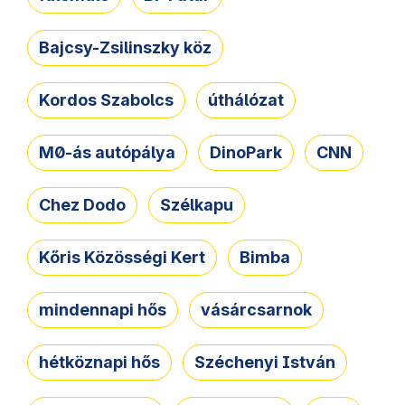
Bajcsy-Zsilinszky köz
Kordos Szabolcs
úthálózat
M0-ás autópálya
DinoPark
CNN
Chez Dodo
Szélkapu
Kőris Közösségi Kert
Bimba
mindennapi hős
vásárcsarnok
hétköznapi hős
Széchenyi István