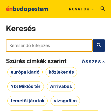
ROVATOK
Keresés
Keresés
Szűrés címkék szerint
ÖSSZES
európa kiadó
közlekedés
Ybl Miklós tér
Arrivabus
temetői járatok
vizsgafilm