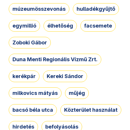
múzeumösszevonás
hulladékgyűjtő
egymillió
élhetőség
facsemete
Zoboki Gábor
Duna Menti Regionális Vízmű Zrt.
kerékpár
Kereki Sándor
milkovics mátyás
műjég
bacsó béla utca
Közterület használat
hirdetés
befolyásolás