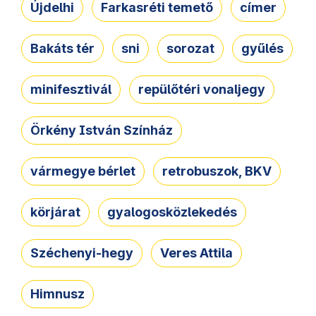
Újdelhi
Farkasréti temető
címer
Bakáts tér
sni
sorozat
gyűlés
minifesztivál
repülőtéri vonaljegy
Örkény István Színház
vármegye bérlet
retrobuszok, BKV
körjárat
gyalogosközlekedés
Széchenyi-hegy
Veres Attila
Himnusz