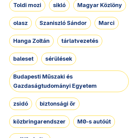
Toldi mozi
sikló
Magyar Közlöny
olasz
Szaniszló Sándor
Marci
Hanga Zoltán
tárlatvezetés
baleset
sérülések
Budapesti Műszaki és
Gazdaságtudományi Egyetem
zsidó
biztonsági őr
közbringarendszer
M0-s autóút