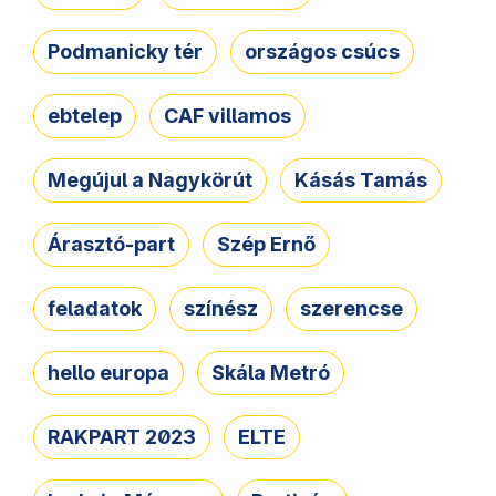
Podmanicky tér
országos csúcs
ebtelep
CAF villamos
Megújul a Nagykörút
Kásás Tamás
Árasztó-part
Szép Ernő
feladatok
színész
szerencse
hello europa
Skála Metró
RAKPART 2023
ELTE