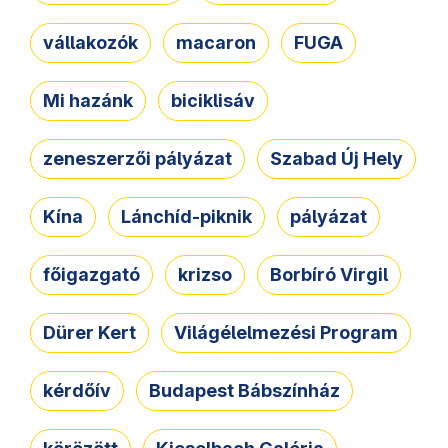
vállakozók
macaron
FUGA
Mi hazánk
biciklisáv
zeneszerzői pályázat
Szabad Új Hely
Kína
Lánchíd-piknik
pályázat
főigazgató
krizso
Borbíró Virgil
Dürer Kert
Világélelmezési Program
kérdőív
Budapest Bábszínház