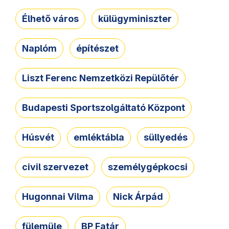
Élhető város
külügyminiszter
Naplóm
építészet
Liszt Ferenc Nemzetközi Repülőtér
Budapesti Sportszolgáltató Központ
Húsvét
emléktábla
süllyedés
civil szervezet
személygépkocsi
Hugonnai Vilma
Nick Árpád
fülemüle
BP Fatár