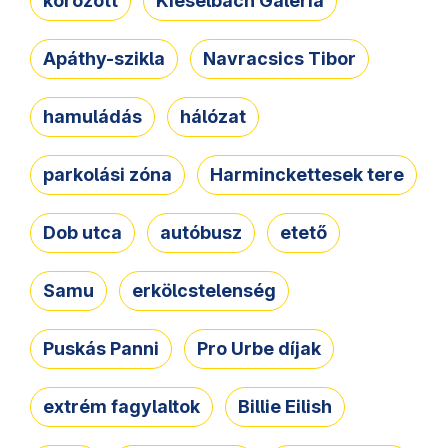
körözött
Kieselbach Galéria
Apáthy-szikla
Navracsics Tibor
hamuládás
hálózat
parkolási zóna
Harminckettesek tere
Dob utca
autóbusz
etető
Samu
erkölcstelenség
Puskás Panni
Pro Urbe díjak
extrém fagylaltok
Billie Eilish