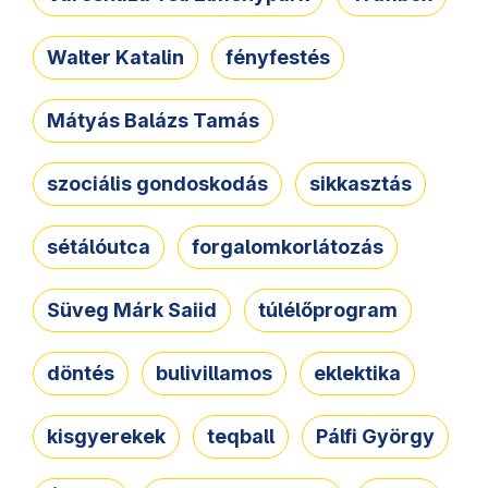
Walter Katalin
fényfestés
Mátyás Balázs Tamás
szociális gondoskodás
sikkasztás
sétálóutca
forgalomkorlátozás
Süveg Márk Saiid
túlélőprogram
döntés
bulivillamos
eklektika
kisgyerekek
teqball
Pálfi György