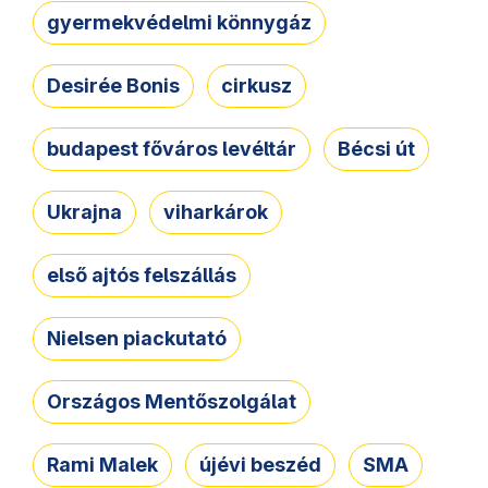
gyermekvédelmi könnygáz
Desirée Bonis
cirkusz
budapest főváros levéltár
Bécsi út
Ukrajna
viharkárok
első ajtós felszállás
Nielsen piackutató
Országos Mentőszolgálat
Rami Malek
újévi beszéd
SMA