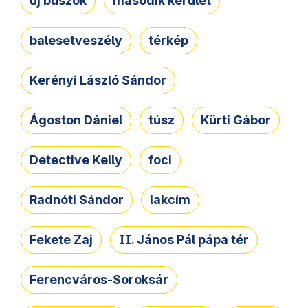
új buszok
második kerület
balesetveszély
térkép
Kerényi László Sándor
Ágoston Dániel
túsz
Kürti Gábor
Detective Kelly
foci
Radnóti Sándor
lakcím
Fekete Zaj
II. János Pál pápa tér
Ferencváros-Soroksár