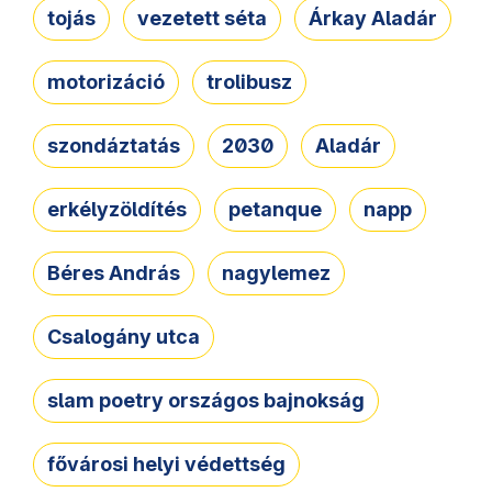
tojás
vezetett séta
Árkay Aladár
motorizáció
trolibusz
szondáztatás
2030
Aladár
erkélyzöldítés
petanque
napp
Béres András
nagylemez
Csalogány utca
slam poetry országos bajnokság
fővárosi helyi védettség