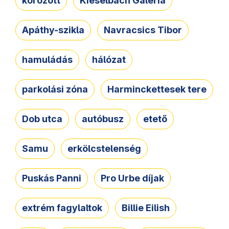
körözött
Kieselbach Galéria
Apáthy-szikla
Navracsics Tibor
hamuládás
hálózat
parkolási zóna
Harminckettesek tere
Dob utca
autóbusz
etető
Samu
erkölcstelenség
Puskás Panni
Pro Urbe díjak
extrém fagylaltok
Billie Eilish