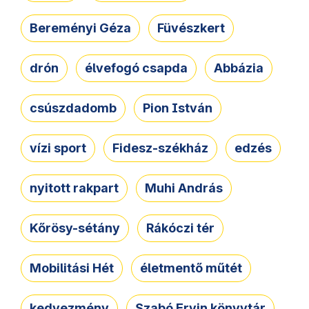
Bereményi Géza
Füvészkert
drón
élvefogó csapda
Abbázia
csúszdadomb
Pion István
vízi sport
Fidesz-székház
edzés
nyitott rakpart
Muhi András
Kőrösy-sétány
Rákóczi tér
Mobilitási Hét
életmentő műtét
kedvezmény
Szabó Ervin könyvtár