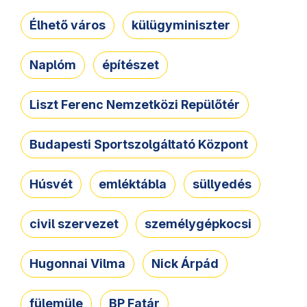
Élhető város
külügyminiszter
Naplóm
építészet
Liszt Ferenc Nemzetközi Repülőtér
Budapesti Sportszolgáltató Központ
Húsvét
emléktábla
süllyedés
civil szervezet
személygépkocsi
Hugonnai Vilma
Nick Árpád
fülemüle
BP Fatár