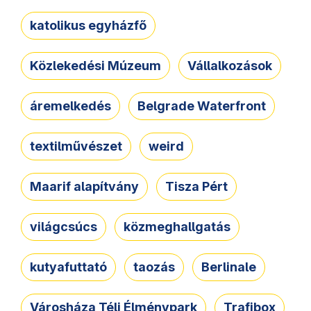
katolikus egyházfő
Közlekedési Múzeum
Vállalkozások
áremelkedés
Belgrade Waterfront
textilművészet
weird
Maarif alapítvány
Tisza Pért
világcsúcs
közmeghallgatás
kutyafuttató
taozás
Berlinale
Városháza Téli Élménypark
Trafibox