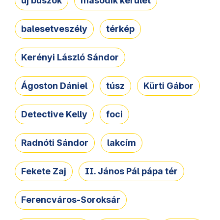
új buszok
második kerület
balesetveszély
térkép
Kerényi László Sándor
Ágoston Dániel
túsz
Kürti Gábor
Detective Kelly
foci
Radnóti Sándor
lakcím
Fekete Zaj
II. János Pál pápa tér
Ferencváros-Soroksár