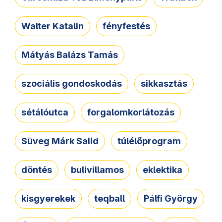
Walter Katalin
fényfestés
Mátyás Balázs Tamás
szociális gondoskodás
sikkasztás
sétálóutca
forgalomkorlátozás
Süveg Márk Saiid
túlélőprogram
döntés
bulivillamos
eklektika
kisgyerekek
teqball
Pálfi György