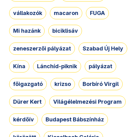
vállakozók
macaron
FUGA
Mi hazánk
biciklisáv
zeneszerzői pályázat
Szabad Új Hely
Kína
Lánchíd-piknik
pályázat
főigazgató
krizso
Borbíró Virgil
Dürer Kert
Világélelmezési Program
kérdőív
Budapest Bábszínház