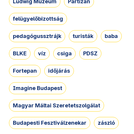
Ludwig Múzeum
Partizán
felügyelőbizottság
pedagógussztrájk
turisták
baba
BLKE
víz
csiga
PDSZ
Fortepan
időjárás
Imagine Budapest
Magyar Máltai Szeretetszolgálat
Budapesti Fesztiválzenekar
zászló