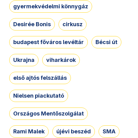
gyermekvédelmi könnygáz
Desirée Bonis
cirkusz
budapest főváros levéltár
Bécsi út
Ukrajna
viharkárok
első ajtós felszállás
Nielsen piackutató
Országos Mentőszolgálat
Rami Malek
újévi beszéd
SMA