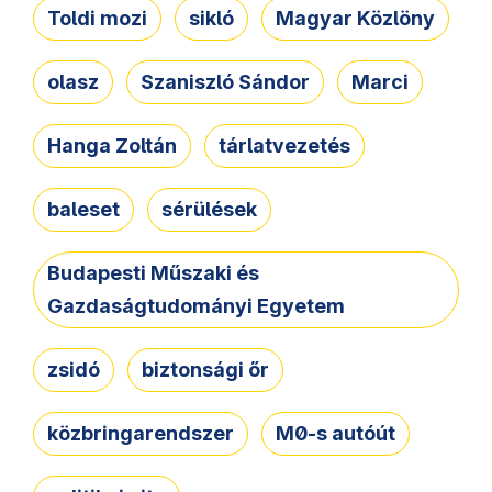
Toldi mozi
sikló
Magyar Közlöny
olasz
Szaniszló Sándor
Marci
Hanga Zoltán
tárlatvezetés
baleset
sérülések
Budapesti Műszaki és
Gazdaságtudományi Egyetem
zsidó
biztonsági őr
közbringarendszer
M0-s autóút