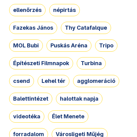
ellenőrzés
népirtás
Fazekas János
Thy Catafalque
MOL Bubi
Puskás Aréna
Tripo
Építészeti Filmnapok
Turbina
csend
Lehel tér
agglomeráció
Balettintézet
halottak napja
videotéka
Élet Menete
forradalom
Városligeti Műjég