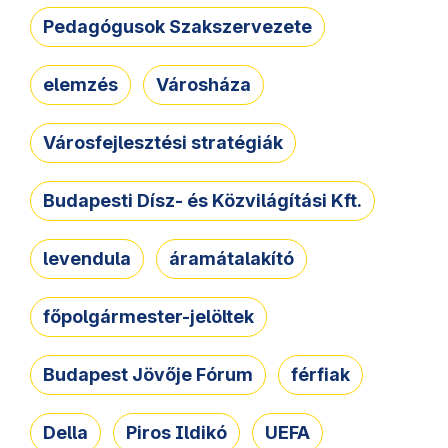
Pedagógusok Szakszervezete
elemzés
Városháza
Városfejlesztési stratégiák
Budapesti Dísz- és Közvilágítási Kft.
levendula
áramátalakító
főpolgármester-jelöltek
Budapest Jövője Fórum
férfiak
Della
Piros Ildikó
UEFA