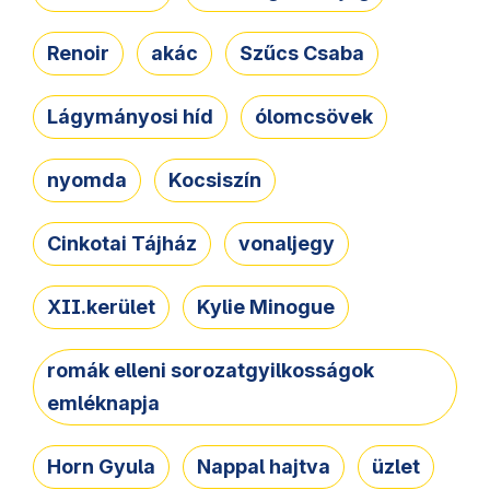
Renoir
akác
Szűcs Csaba
Lágymányosi híd
ólomcsövek
nyomda
Kocsiszín
Cinkotai Tájház
vonaljegy
XII.kerület
Kylie Minogue
romák elleni sorozatgyilkosságok
emléknapja
Horn Gyula
Nappal hajtva
üzlet