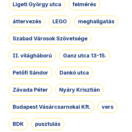
Ligeti György utca
felmérés
áttervezés
LEGO
meghallgatás
Szabad Városok Szövetsége
II. világháború
Ganz utca 13-15.
Petőfi Sándor
Dankó utca
Závada Péter
Nyáry Krisztián
Budapest Vásárcsarnokai Kft.
vers
BDK
pusztulás