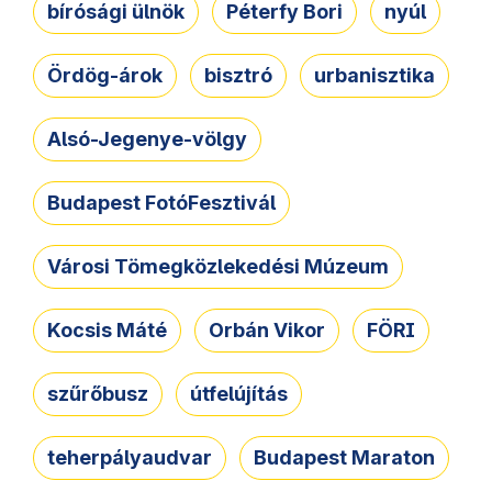
bírósági ülnök
Péterfy Bori
nyúl
Ördög-árok
bisztró
urbanisztika
Alsó-Jegenye-völgy
Budapest FotóFesztivál
Városi Tömegközlekedési Múzeum
Kocsis Máté
Orbán Vikor
FÖRI
szűrőbusz
útfelújítás
teherpályaudvar
Budapest Maraton