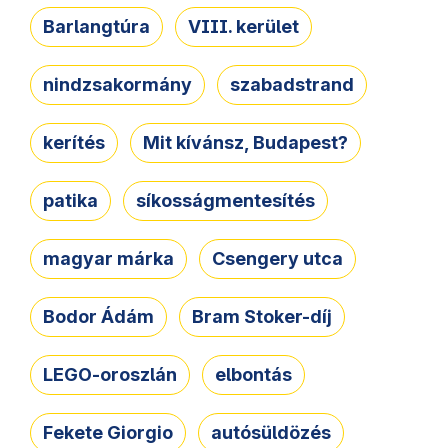
Barlangtúra
VIII. kerület
nindzsakormány
szabadstrand
kerítés
Mit kívánsz, Budapest?
patika
síkosságmentesítés
magyar márka
Csengery utca
Bodor Ádám
Bram Stoker-díj
LEGO-oroszlán
elbontás
Fekete Giorgio
autósüldözés