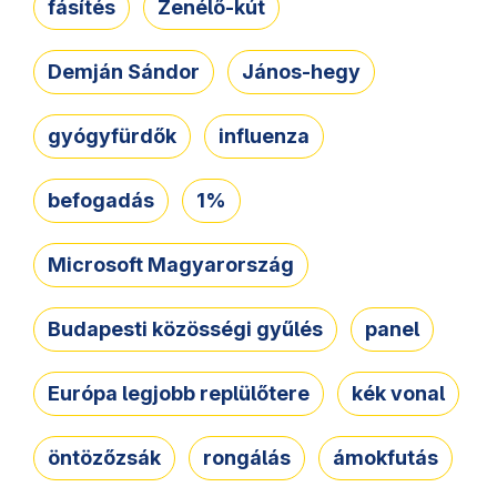
fásítés
Zenélő-kút
Demján Sándor
János-hegy
gyógyfürdők
influenza
befogadás
1%
Microsoft Magyarország
Budapesti közösségi gyűlés
panel
Európa legjobb replülőtere
kék vonal
öntözőzsák
rongálás
ámokfutás