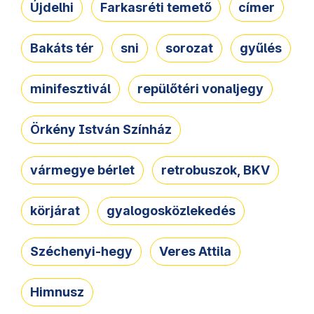
Újdelhi
Farkasréti temető
címer
Bakáts tér
sni
sorozat
gyűlés
minifesztivál
repülőtéri vonaljegy
Örkény István Színház
vármegye bérlet
retrobuszok, BKV
körjárat
gyalogosközlekedés
Széchenyi-hegy
Veres Attila
Himnusz