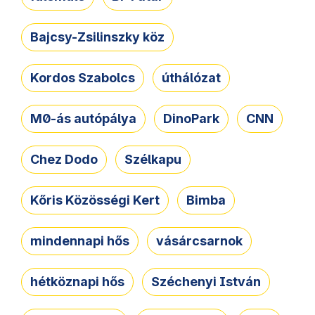
Bajcsy-Zsilinszky köz
Kordos Szabolcs
úthálózat
M0-ás autópálya
DinoPark
CNN
Chez Dodo
Szélkapu
Kőris Közösségi Kert
Bimba
mindennapi hős
vásárcsarnok
hétköznapi hős
Széchenyi István