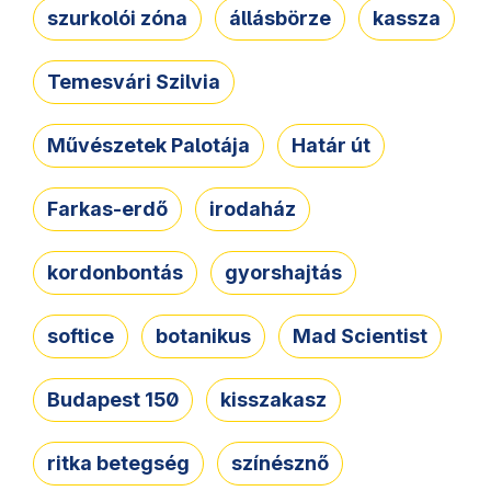
szurkolói zóna
állásbörze
kassza
Temesvári Szilvia
Művészetek Palotája
Határ út
Farkas-erdő
irodaház
kordonbontás
gyorshajtás
softice
botanikus
Mad Scientist
Budapest 150
kisszakasz
ritka betegség
színésznő