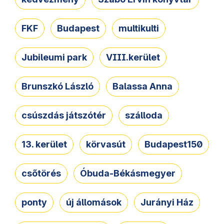
FKF
Budapest
multikulti
Jubileumi park
VIII.kerület
Brunszkó László
Balassa Anna
csúszdás játszótér
szálloda
13. kerület
körvasút
Budapest150
csőtörés
Óbuda-Békásmegyer
ponty
új állomások
Jurányi Ház