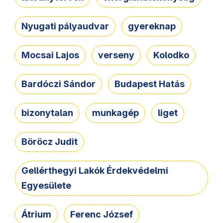
Nyugati pályaudvar
gyereknap
Mocsai Lajos
verseny
Kolodko
Bardóczi Sándor
Budapest Hatás
bizonytalan
munkagép
liget
Böröcz Judit
Gellérthegyi Lakók Érdekvédelmi
Egyesülete
Átrium
Ferenc József