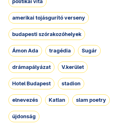
politikai vita
amerikai tojásgurító verseny
budapesti szórakozóhelyek
Ámon Ada
tragédia
Sugár
drámapályázat
V.kerület
Hotel Budapest
stadion
elnevezés
Katlan
slam poetry
újdonság