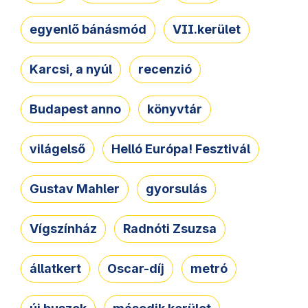
egyenlő bánásmód
VII.kerület
Karcsi, a nyúl
recenzió
Budapest anno
könyvtár
világelső
Helló Európa! Fesztivál
Gustav Mahler
gyorsulás
Vígszínház
Radnóti Zsuzsa
állatkert
Oscar-díj
metró