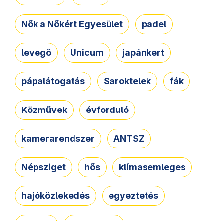
Nők a Nőkért Egyesület
padel
levegő
Unicum
japánkert
pápalátogatás
Saroktelek
fák
Közművek
évforduló
kamerarendszer
ANTSZ
Népsziget
hős
klímasemleges
hajóközlekedés
egyeztetés