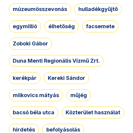
múzeumösszevonás
hulladékgyűjtő
egymillió
élhetőség
facsemete
Zoboki Gábor
Duna Menti Regionális Vízmű Zrt.
kerékpár
Kereki Sándor
milkovics mátyás
műjég
bacsó béla utca
Közterület használat
hirdetés
befolyásolás