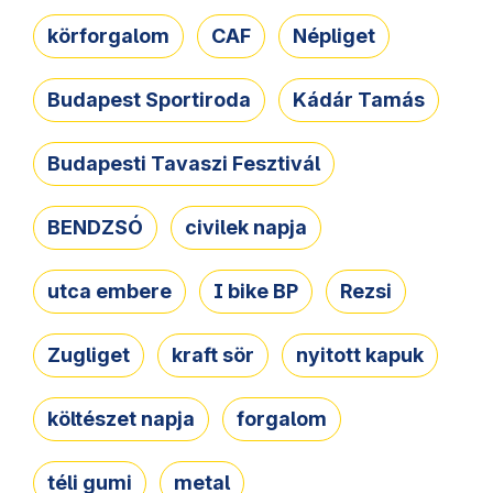
körforgalom
CAF
Népliget
Budapest Sportiroda
Kádár Tamás
Budapesti Tavaszi Fesztivál
BENDZSÓ
civilek napja
utca embere
I bike BP
Rezsi
Zugliget
kraft sör
nyitott kapuk
költészet napja
forgalom
téli gumi
metal