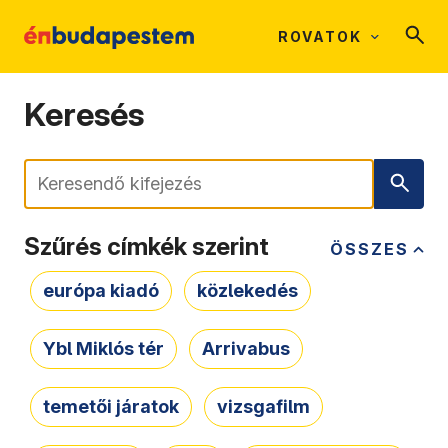
ROVATOK
Keresés
Keresés
Szűrés címkék szerint
ÖSSZES
európa kiadó
közlekedés
Ybl Miklós tér
Arrivabus
temetői járatok
vizsgafilm