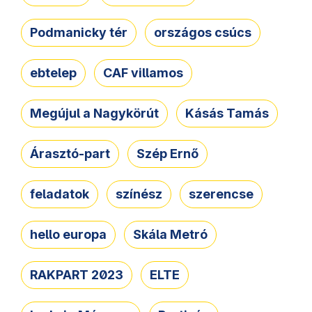
Podmanicky tér
országos csúcs
ebtelep
CAF villamos
Megújul a Nagykörút
Kásás Tamás
Árasztó-part
Szép Ernő
feladatok
színész
szerencse
hello europa
Skála Metró
RAKPART 2023
ELTE