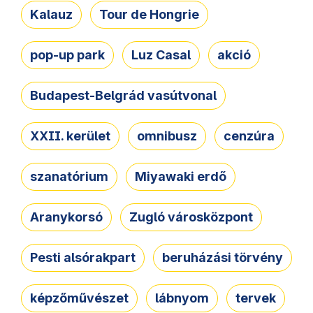
Kalauz
Tour de Hongrie
pop-up park
Luz Casal
akció
Budapest-Belgrád vasútvonal
XXII. kerület
omnibusz
cenzúra
szanatórium
Miyawaki erdő
Aranykorsó
Zugló városközpont
Pesti alsórakpart
beruházási törvény
képzőművészet
lábnyom
tervek