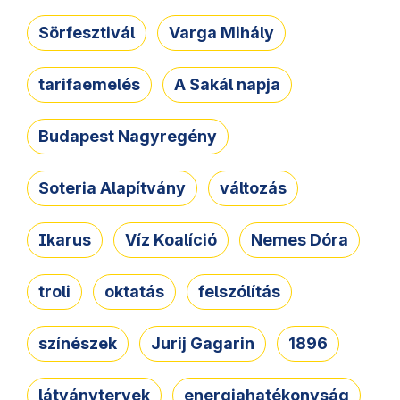
Sörfesztivál
Varga Mihály
tarifaemelés
A Sakál napja
Budapest Nagyregény
Soteria Alapítvány
változás
Ikarus
Víz Koalíció
Nemes Dóra
troli
oktatás
felszólítás
színészek
Jurij Gagarin
1896
látványtervek
energiahatékonyság